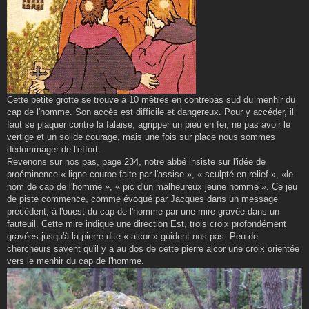
Cette petite grotte se trouve à 10 mètres en contrebas sud du menhir du
cap de l'homme. Son accès est difficile et dangereux. Pour y accéder, il
faut se plaquer contre la falaise, agripper un pieu en fer, ne pas avoir le
vertige et un solide courage, mais une fois sur place nous sommes
dédommager de l'effort.
Revenons sur nos pas, page 234, notre abbé insiste sur l'idée de
proéminence « ligne courbe faite par l'assise », « sculpté en relief », «le
nom de cap de l'homme », « pic d'un malheureux jeune homme ». Ce jeu
de piste commence, comme évoqué par Jacques dans un message
précèdent, à l'ouest du cap de l'homme par une mire gravée dans un
fauteuil. Cette mire indique une direction Est, trois croix profondément
gravées jusqu'à la pierre dite « alcor » guident nos pas. Peu de
chercheurs savent qu'il y a au dos de cette pierre alcor une croix orientée
vers le menhir du cap de l'homme.