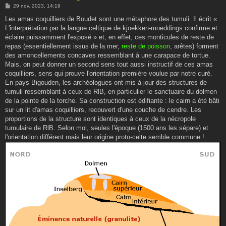
M
29 nov. 2023, 14:19
e
s
Les amas coquilliers de Boudet sont une métaphore des tumuli. Il écrit «
s
L'interprétation par la langue celtique de kjoekken-moeddings confirme et
a
g
éclaire puissamment l'exposé » et, en effet, ces monticules de reste de
e
repas (essentiellement issus de la mer,
reste de poisson
, arêtes) forment
des amoncellements concaves ressemblant à une carapace de tortue.
Mais, on peut donner un second sens tout aussi instructif de ces amas
coquilliers, sens qui prouve l'orientation première voulue par notre curé.
En pays Bigouden, les archéologues ont mis à jour des structures de
tumuli ressemblant à ceux de RlB, en particulier le sanctuaire du dolmen
de la pointe de la torche. Sa construction est édifiante : le cairn a été bâti
sur un lit d'amas coquilliers, recouvert d'une couche de cendre. Les
proportions de la structure sont identiques à ceux de la nécropole
tumulaire de RlB. Selon moi, seules l'époque (1500 ans les sépare) et
l'orientation différent mais leur origine proto-celte semble commune !