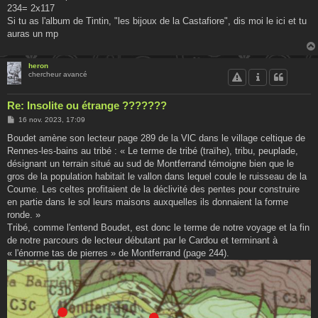
g
234= 2x117
e
Si tu as l'album de Tintin, "les bijoux de la Castafiore", dis moi le ici et tu
auras un mp
heron
chercheur avancé
Re: Insolite ou étrange ???????
M
16 nov. 2023, 17:09
e
s
Boudet amène son lecteur page 289 de la VlC dans le village celtique de
s
Rennes-les-bains au tribé : « Le terme de tribé (traïhe), tribu, peuplade,
a
g
désignant un terrain situé au sud de Montferrand témoigne bien que le
e
gros de la population habitait le vallon dans lequel coule le ruisseau de la
Coume. Les celtes profitaient de la déclivité des pentes pour construire
en partie dans le sol leurs maisons auxquelles ils donnaient la forme
ronde. »
Tribé, comme l'entend Boudet, est donc le terme de notre voyage et la fin
de notre parcours de lecteur débutant par le Cardou et terminant à
« l'énorme tas de pierres » de Montferrand (page 244).