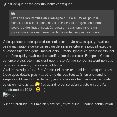
Qu'est ce que c'était ces tribunaux véhmiques ?
Organisation instituée en Allemagne du XIe au XVIes. pour se
substituer aux institutions défaillantes, et qui s'érigeait en tribunal
secret où des juges masqués jugeaient sans témoins et sans
procédure et faisaient exécuter leurs sentences par des initiés.
Voila quelque chose qui sort de l'ordinaire .... Je savais qu'il y avait eu
des organisations de ce genre , où de simples citoyens pouvait exécuter
ou assassiner des gens "malvaillants" , mais j'ignorai ce genre de tribunal
, et même qu'il y avait eu des ramification dans toute l'Europe .. Ce qui
est encore plus étonnant c'est que la Ste Vehme se réunissaient non pas
dans un bâtiment , mais dans la Nature ...
Voici les vestige d'une Ste Vehme ( elles se ressemblent presque toutes
à quelques détails prés ).... et je ne dis pas tout ... Si en allemand le
siège se dit Freistuhl zu deuten , je vous laisse chercher comment cela
se dit en français ....
( et quand je pense qu'un artiste en cure l'a
transformé en 1912
)
Sur cet interlude , qui m'a bien amusé , entre autre ... bonne continuation
.