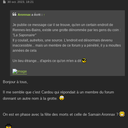
M
30 oct. 2023, 18:21
e
s
s
Aronnax
a écrit :
↑
a
g
e
Je publie ce message car il se trouve, qu'en un certain endroit de
Rennes-les-Bains, existe une grotte dénommée par les gens du coin :
"La Saponaire"
Il y coulait, autrefois, une source. L'endroit est désormais devenu
inaccessible... mais un membre de ce forum y a pénétré, il y a moultes
années de cela
Un lieu étrange... d'après ce qu'on m'en a dit
Bonjour à tous,
Il me semble que c'est Cardou qui répondait à un membre du forum
donnant un autre nom à la grotte.
On est en phase avec la fête des morts et celle de Samain Aronnax ?