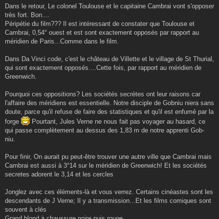
e
Dans le retour, Le colonel Toulouse et le capitaine Cambrai vont s'opposer
très fort. Bon....
Péripétie du film??? Il est intéressant de constater que Toulouse et
Cambrai, 0,54° ouest et est sont exactement opposés par rapport au
méridien de Paris...Comme dans le film.
Dans Da Vinci code, c'est le château de Villette et le village de St Thurial,
qui sont exactement opposés....Cette fois, par rapport au méridien de
Greenwich.
Pourquoi ces oppositions? Les sociétés secrètes ont leur raisons car
l'affaire des méridiens est essentielle. Notre disciple de Gobniu niera sans
doute, parce qu'il refuse de faire des statistiques et qu'il est enfumé par la
forge
Pourtant, Jules Verne ne nous fait pas voyager au hasard, ce
qui passe complètement au dessus des 1,83 m de notre apprenti Gob-
niu.
Pour finir, On aurait pu peut-être trouver une autre ville que Cambrai mais
Cambrai est aussi à 3°14 sur le méridien de Greenwich! Et les sociétés
secretes adorent le 3,14 et les cercles
Jonglez avec ces éléments-là et vous verrez. Certains cinéastes sont les
descendants de J Verne; Il y a transmission...Et les films comiques sont
souvent à clés
Grand blond à chaussure noire puis rouge...