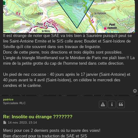
Il est étrange de noter que SAE va très bien à Saunière puisqu'il peut se
lire Saint-Antoine Ermite et le SIS colle avec Boudet et Saint-Isidore de
Séville qu'il cite souvent dans ses travaux de linguiste.
Donc de cette pierre, trois directions et trois dépôts sont possibles.
L'angle du triangle Montferrand sur le Méridien de Paris me plaît bien !! La
mire de la petite grotte du cap de l'homme tend dans cette direction.
Un pied de nez cocasse : 40 jours après le 17 janvier (Saint-Antoine) et
40 jours avant le 4 avril (Saint-Isidore), on célèbre le mercredi des
cendres et le carême.
patrice
Spécialiste RLC
Re: Insolite ou étrange ???????
M
14 nov. 2023, 15:14
e
s
Merci pour ces 2 derniers posts où tu ouvre des voies!
s
Bien d'accord pour ta traduction de SAE et SIS
a