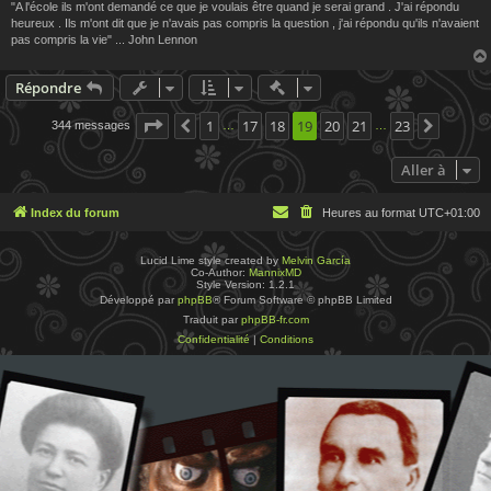
"A l'école ils m'ont demandé ce que je voulais être quand je serai grand . J'ai répondu
heureux . Ils m'ont dit que je n'avais pas compris la question , j'ai répondu qu'ils n'avaient
pas compris la vie" ... John Lennon
Actions rapides de modératio
Répondre
Page
19
1
sur
23
17
18
19
20
21
23
344 messages
Précédente
Suivant
…
…
Aller à
Index du forum
Heures au format
UTC+01:00
Lucid Lime style created by
Melvin García
Co-Author:
MannixMD
Style Version: 1.2.1
Développé par
phpBB
® Forum Software © phpBB Limited
Traduit par
phpBB-fr.com
Confidentialité
|
Conditions