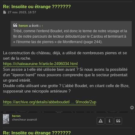
Re: Insolite ou étrange ???????
M
27 nov. 2023, 16:57
e
s
s
heron
a écrit :
↑
a
g
Tribé, comme l'entend Boudet, est donc le terme de notre voyage et la
e
fin de notre parcours de lecteur débutant par le Cardou et terminant à
« l'énorme tas de pierres » de Montferrand (page 244).
La construction du château, déjà, a utilisé de nombreuses pierres et se
sert de la roche.
https://chateauruine.fr/article-2496034.html
Son assise a t-elle été utilisée bien avant ? Si nous avons la possibilité
d'un "éperon barré" nous pouvons comprendre que le secteur présentait
un grand intérêt.
Double cella utilisant une grotte ? L'abbé Boudet, en citant celle de Bize,
supposerait une nécropole antérieure ?
https://archive.org/details/abbeboudetl ... 9/mode/2up
heron
chercheur avancé
Re: Insolite ou étrange ???????