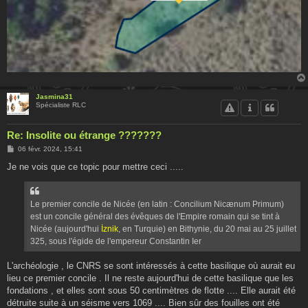
Jasmina31
Spécialiste RLC
Re: Insolite ou étrange ???????
M
06 févr. 2024, 15:41
e
s
Je ne vois que ce topic pour mettre ceci .....
s
a
g
e
Le premier concile de Nicée (en latin : Concilium Nicænum Primum)
est un concile général des évêques de l'Empire romain qui se tint à
Nicée (aujourd'hui
İznik
, en Turquie) en Bithynie, du 20 mai au 25 juillet
325, sous l'égide de l'empereur Constantin Ier
L'archéologie , le CNRS se sont intéressés à cette basilique où aurait eu
lieu ce premier concile . Il ne reste aujourd'hui de cette basilique que les
fondations , et elles sont sous 50 centimètres de flotte .... Elle aurait été
détruite suite à un séisme vers 1069 .... Bien sûr des fouilles ont été