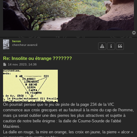
heron
chercheur avancé
Re: Insolite ou étrange ???????
M
14 nov. 2023, 14:36
e
s
s
a
g
e
On pourrait penser que le jeu de piste de la page 234 de la VlC
commence aux croix grecques et au fauteuil à la mire du cap de l'homme,
mais ça serait oublier une des pierres les plus attractives et sujette à
caution de notre belle énigme : la dalle de Coume-Sourde de l'abbé
Mazières.
La dalle en rouge, la mire en orange, les croix en jaune, la pierre « alcor »