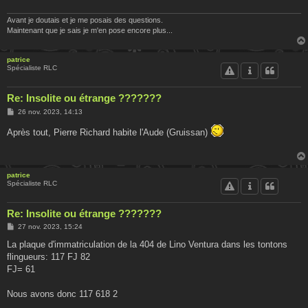
g
e
Avant je doutais et je me posais des questions.
Maintenant que je sais je m'en pose encore plus...
patrice
Spécialiste RLC
Re: Insolite ou étrange ???????
M
26 nov. 2023, 14:13
e
s
Après tout, Pierre Richard habite l'Aude (Gruissan)
s
a
g
e
patrice
Spécialiste RLC
Re: Insolite ou étrange ???????
M
27 nov. 2023, 15:24
e
s
La plaque d'immatriculation de la 404 de Lino Ventura dans les tontons
s
flingueurs: 117 FJ 82
a
g
FJ= 61
e
Nous avons donc 117 618 2