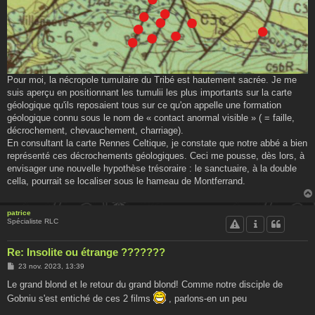
Pour moi, la nécropole tumulaire du Tribé est hautement sacrée. Je me
suis aperçu en positionnant les tumulii les plus importants sur la carte
géologique qu'ils reposaient tous sur ce qu'on appelle une formation
géologique connu sous le nom de « contact anormal visible » ( = faille,
décrochement, chevauchement, charriage).
En consultant la carte Rennes Celtique, je constate que notre abbé a bien
représenté ces décrochements géologiques. Ceci me pousse, dès lors, à
envisager une nouvelle hypothèse trésoraire : le sanctuaire, à la double
cella, pourrait se localiser sous le hameau de Montferrand.
patrice
Spécialiste RLC
Re: Insolite ou étrange ???????
M
23 nov. 2023, 13:39
e
s
Le grand blond et le retour du grand blond! Comme notre disciple de
s
Gobniu s'est entiché de ces 2 films
, parlons-en un peu
a
g