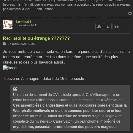
heureux . Ils m'ont dit que je n'avais pas compris la question , j'ai répondu qu'ils n'avaient
pas compris la vie" ... John Lennon
Jasmina31
Spécialiste RLC
Re: Insolite ou étrange ???????
M
27 mars 2024, 01:09
e
s
Je vous mets cela ici .... cela va en faire rire jaune plus d'un ... lui c'est le
s
tout en un : carré sator , et trou dans le crâne , une vanité des plus
a
g
curieuse et des plus bavarde aussi .
e
Trouvé en Allemagne , datant du 16 ème siècle ...
Un crâne de serment du XVIe siècle après J.-C. d'Allemagne ; » un
crâne humain utilisé dans le cadre unique des tribunaux véhmiques.
Ces assemblées clandestines et quasi judiciaires opéraient dans la
Westphalie médiévale et étaient connues pour leur secret et leur
efficacité brutale.
À l'attrait du crâne de serment s'ajoute la gravure
complexe du mystérieux Carré Sator ,
un palindrome imprégné de
mysticisme, possédant prétendument des pouvoirs magiques
.