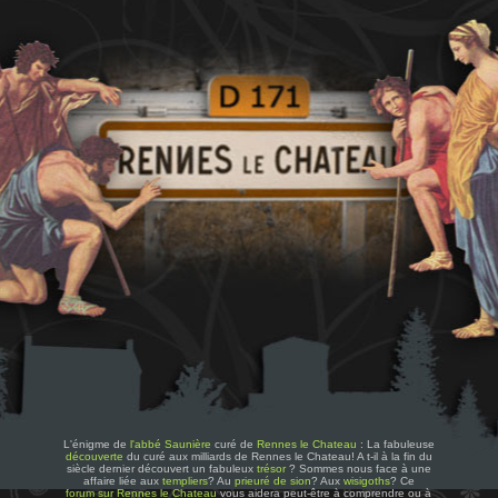
L'énigme de
l'abbé Saunière
curé de
Rennes le Chateau
: La fabuleuse
découverte
du curé aux milliards de Rennes le Chateau! A t-il à la fin du
siècle dernier découvert un fabuleux
trésor
? Sommes nous face à une
affaire liée aux
templiers
? Au
prieuré de sion
? Aux
wisigoths
? Ce
forum sur Rennes le Chateau
vous aidera peut-être à comprendre ou à