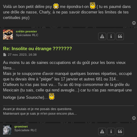
Voilà un bon petit délire psy
me épondra-t-on
( tu es paumé dans
une drôle de nasse, Charly, à ne pas savoir discerner les limites de tes
certitudes psy)
crétin premier
Spécialiste RLC
Re: Insolite ou étrange ???????
M
27 nov. 2023, 16:38
e
s
Au moins tu as de saines occupations et du goût pour les bons vieux
s
films...
a
g
Mais je te soupçonne d'avoir manqué quelques bonnes réparties, occupé
e
que tu devais être à "piéger" les 17 janvier et autres 681 ou 314...
D'ailleurs tu n'as pas tout vu... Tu as dû trop consommer de la gnôle du
Mexicain (tu sais, celle qui rend aveugle...) car tu n'as pas remarqué une
horloge (une Souroche)...
Avant je doutais et je me posais des questions.
Maintenant que je sais je m'en pose encore plus...
grominet
Spécialiste RLC