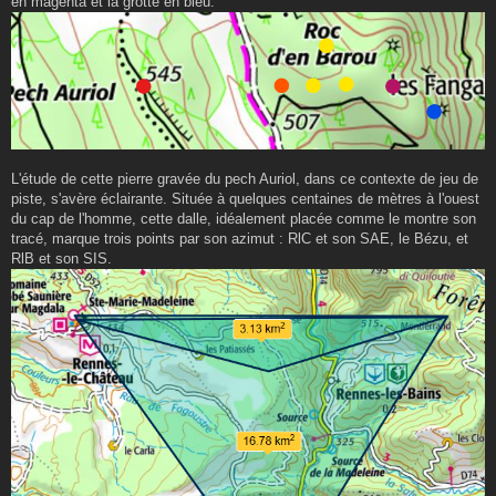
en magenta et la grotte en bleu.
L'étude de cette pierre gravée du pech Auriol, dans ce contexte de jeu de
piste, s'avère éclairante. Située à quelques centaines de mètres à l'ouest
du cap de l'homme, cette dalle, idéalement placée comme le montre son
tracé, marque trois points par son azimut : RlC et son SAE, le Bézu, et
RlB et son SIS.