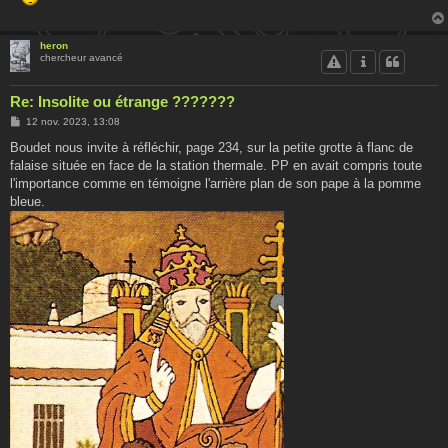
heron
chercheur avancé
Re: Insolite ou étrange ???????
M
12 nov. 2023, 13:08
e
s
Boudet nous invite à réfléchir, page 234, sur la petite grotte à flanc de
s
falaise située en face de la station thermale. PP en avait compris toute
a
g
l'importance comme en témoigne l'arrière plan de son pape à la pomme
e
bleue.