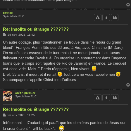
patrice
Spécialiste RLC
Re: Insolite ou étrange ???????
M
25 nov. 2023, 11:42
e
s
Un autre codage, plus "traditionnel" se trouve dans "le retour du grand
s
blond": François Perrin fête ses 33 ans, à Rio, avec Christine (M Darc).
a
g
On va dès lors essayer de le tuer mais il ne meurt jamais. Les tueurs
e
finissent par croire l'avoir tué. On organise un enterrement dans l'urgence
(sans que le corps soit rapatrié de Rio de Janeiro) en France. Le cercueil
est donc vide. Mais F Perrin réapparait, bien vivant!
Bref, 33 ans, il meurt et il renait
Tout cela ne vous rappelle rien
Sa compagne s'appelle Chtist-ine d"ailleurs
crétin premier
Spécialiste RLC
Re: Insolite ou étrange ???????
M
26 nov. 2023, 11:25
e
s
Intéressant... D'autant qu'il paraît que les dernières paroles de Jésus sur
s
la croix étaient "I will be back"...
a