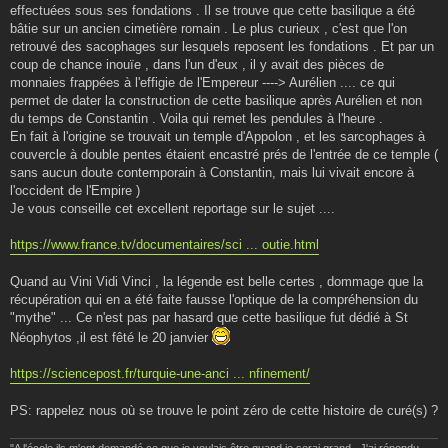
effectuées sous ses fondations . Il se trouve que cette basilique a été
bâtie sur un ancien cimetière romain . Le plus curieux , c'est que l'on
retrouvé des sacophages sur lesquels reposent les fondations . Et par un
coup de chance inouïe , dans l'un d'eux , il y avait des pièces de
monnaies frappées à l'effigie de l'Empereur ----> Aurélien .... ce qui
permet de dater la construction de cette basilique après Aurélien et non
du temps de Constantin . Voila qui remet les pendules à l'heure .
En fait à l'origine se trouvait un temple d'Appolon , et les sarcophages à
couvercle à double pentes étaient encastré prés de l'entrée de ce temple (
sans aucun doute contemporain à Constantin, mais lui vivait encore à
l'occident de l'Empire )
Je vous conseille cet excellent reportage sur le sujet ....
https://www.france.tv/documentaires/sci ... outie.html
Quand au Vini Vidi Vinci , la légende est belle certes , dommage que la
récupération qui en a été faite fausse l'optique de la compréhension du
"mythe" ... Ce n'est pas par hasard que cette basilique fut dédié à St
Néophytos ,il est fêté le 20 janvier
https://sciencepost.fr/turquie-une-anci ... nfinement/
PS: rappelez nous où se trouve le point zéro de cette histoire de curé(s) ?
"A l'école ils m'ont demandé ce que je voulais être quand je serai grand . J'ai répondu