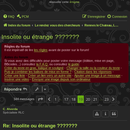
résoudre cette
énigme
.
FAQ
PCM
S’enregistrer
Connexion
Index du forum
Le rendez vous des chercheurs
Rennes le Chateau, Le rendez-vous des chercheurs
Insolite ou étrange ???????
Règles du forum
Il est impératif de lire
les règles
avant de poster sur le forum!
Aides du forum
Si vous avez des difficultés pour poster votre message (édition, mise en page,
BBcodes...) consultez
la F.A.Q.
ou consultez
le guide
:
Créer du texte en gras, italique et souligné
-
Changer la taille ou la couleur du texte
-
Puis-je combiner les balises de mise en forme ?
-
Citation dans les réponses
-
Créer une liste
-
Créer un lien vers un autre site
-
Ajouter une image à un message
-
Insérer une video
-
Envoyer une image depuis son ordinateur
Répondre
Page
19
1
sur
23
17
18
19
20
21
23
344 messages
Précédente
Suivant
…
…
C. Alverda
Spécialiste RLC
Re: Insolite ou étrange ???????