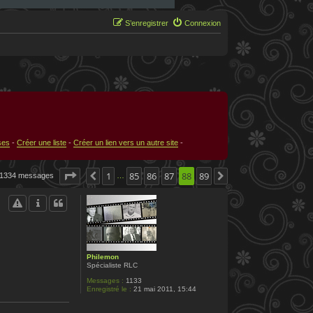
S’enregistrer
Connexion
ses
-
Créer une liste
-
Créer un lien vers un autre site
-
Page
88
1
sur
89
85
86
87
88
89
1334 messages
Précédente
Suivante
…
Philemon
Spécialiste RLC
Messages :
1133
Enregistré le :
21 mai 2011, 15:44