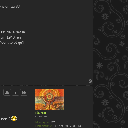
pension au 83
urat de la revue
juin 1943, en
dentité et qu'il
H
a
u
t
léa rosi
chercheur
eu non ?
Messages :
57
Enregistré le :
17 oct. 2017, 09:13