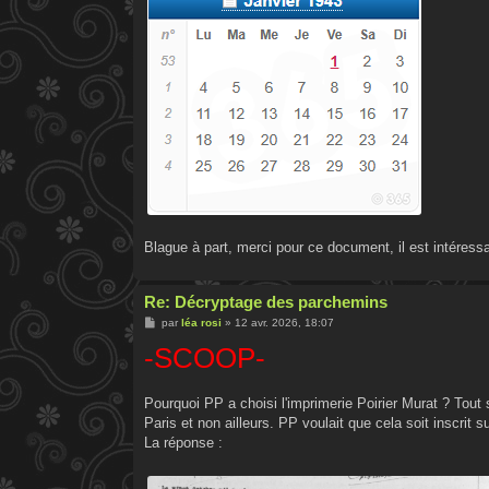
Blague à part, merci pour ce document, il est intéressa
Re: Décryptage des parchemins
M
par
léa rosi
»
12 avr. 2026, 18:07
e
-SCOOP-
s
s
a
g
e
Pourquoi PP a choisi l'imprimerie Poirier Murat ? Tout
Paris et non ailleurs. PP voulait que cela soit inscrit
La réponse :