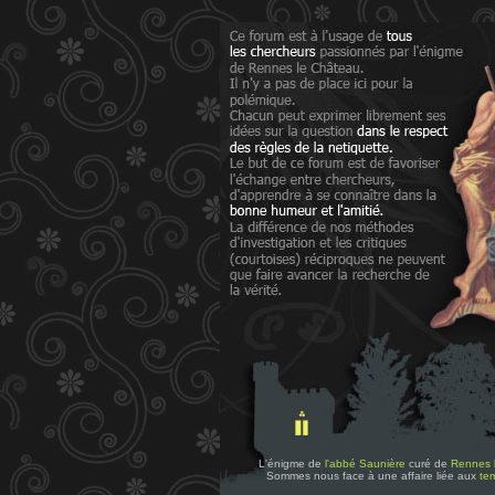
L'énigme de
l'abbé Saunière
curé de
Rennes 
Sommes nous face à une affaire liée aux
tem