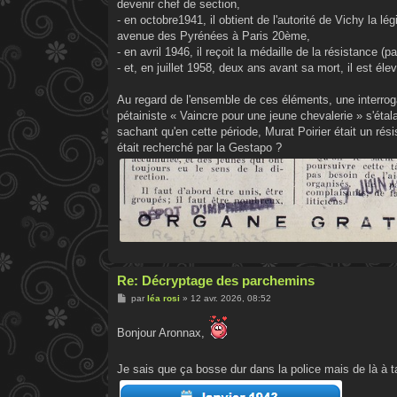
devenir chef de section,
- en octobre1941, il obtient de l'autorité de Vichy la l
avenue des Pyrénées à Paris 20ème,
- en avril 1946, il reçoit la médaille de la résistance (
- et, en juillet 1958, deux ans avant sa mort, il est élev
Au regard de l'ensemble de ces éléments, une interroga
pétainiste « Vaincre pour une jeune chevalerie » s'éta
sachant qu'en cette période, Murat Poirier était un rési
était recherché par la Gestapo ?
Re: Décryptage des parchemins
M
par
léa rosi
»
12 avr. 2026, 08:52
e
s
s
Bonjour Aronnax,
a
g
e
Je sais que ça bosse dur dans la police mais de là à t