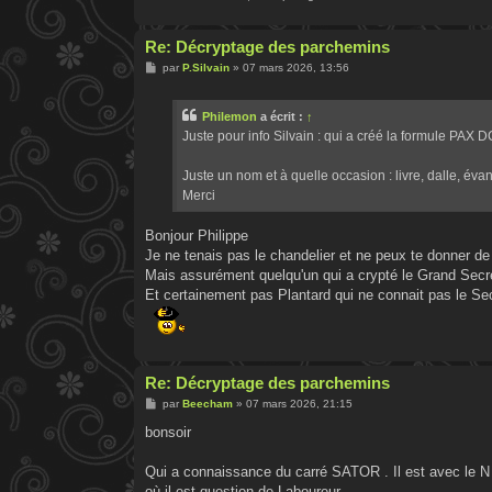
Re: Décryptage des parchemins
M
par
P.Silvain
»
07 mars 2026, 13:56
e
s
s
Philemon
a écrit :
↑
a
g
Juste pour info Silvain : qui a créé la formule PAX
e
Juste un nom et à quelle occasion : livre, dalle, évan
Merci
Bonjour Philippe
Je ne tenais pas le chandelier et ne peux te donner
Mais assurément quelqu'un qui a crypté le Grand Secre
Et certainement pas Plantard qui ne connait pas le Se
Re: Décryptage des parchemins
M
par
Beecham
»
07 mars 2026, 21:15
e
s
bonsoir
s
a
g
Qui a connaissance du carré SATOR . Il est avec le N i
e
où il est question de Laboureur .