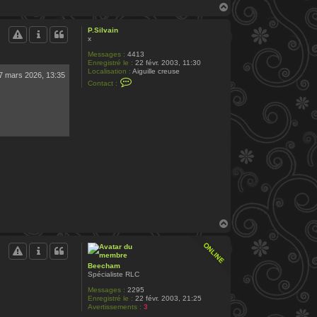
H
a
u
P.Silvain
t
x
Messages :
4413
Enregistré le :
22 févr. 2003, 11:30
Localisation :
Aiguille creuse
7 mars 2026, 13:35
C
Contact :
o
n
t
a
c
t
e
r
P
.
S
i
l
v
a
i
H
n
a
u
t
Beecham
Spécialiste RLC
Messages :
2295
Enregistré le :
22 févr. 2003, 21:25
Avertissements :
3