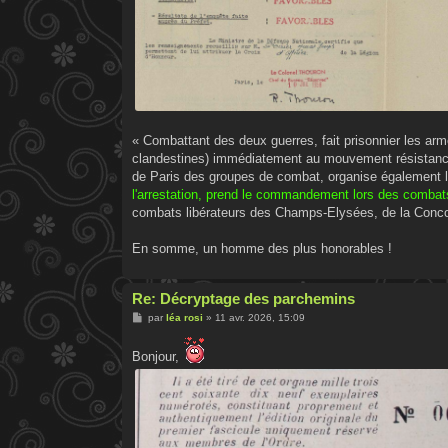
« Combattant des deux guerres, fait prisonnier les arme
clandestines) immédiatement au mouvement résistan
de Paris des groupes de combat, organise également l
l'arrestation, prend le commandement lors des combats 
combats libérateurs des Champs-Elysées, de la Concor
En somme, un homme des plus honorables !
Re: Décryptage des parchemins
M
par
léa rosi
»
11 avr. 2026, 15:09
e
s
s
Bonjour,
a
g
e