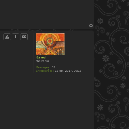
H
a
u
t
léa rosi
chercheur
Messages :
57
Enregistré le :
17 oct. 2017, 09:13