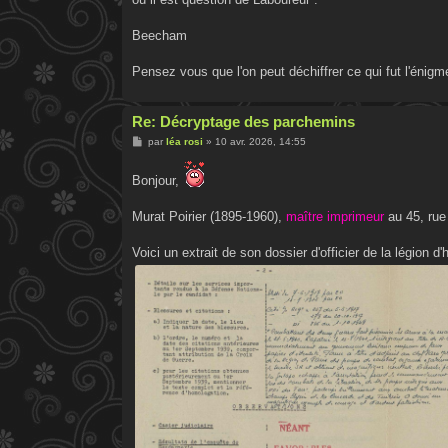
Beecham
Pensez vous que l'on peut déchiffrer ce qui fut l'énig
Re: Décryptage des parchemins
M
par
léa rosi
»
10 avr. 2026, 14:55
e
s
s
Bonjour,
a
g
e
Murat Poirier (1895-1960),
maître imprimeur
au 45, rue
Voici un extrait de son dossier d'officier de la légion d'