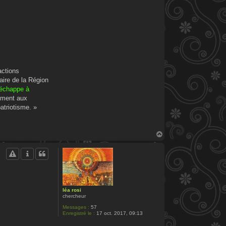
actions
taire de la Région
 échappe à
amment aux
atriotisme. »
H
a
u
t
léa rosi
chercheur
Messages :
57
Enregistré le :
17 oct. 2017, 09:13