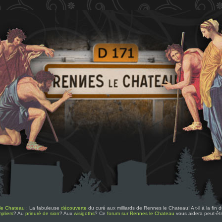
le Chateau
: La fabuleuse
découverte
du curé aux milliards de Rennes le Chateau! A t-il à la fin
pliers
? Au
prieuré de sion
? Aux
wisigoths
? Ce
forum sur Rennes le Chateau
vous aidera peut-êt