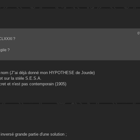
0
 DCLXXXI ?
gile ?
 de nom (J"ai déjà donné mon HYPOTHESE de Jourde)
t sur la stèle S.E.S.A.
cret et n'est pas contemporain (1905)
nversé grande partie d'une solution ;