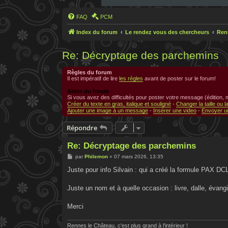
FAQ
PCM
Index du forum
Le rendez vous des chercheurs
Ren
Re: Décryptage des parchemins
Règles du forum
Il est impératif de lire
les règles
avant de poster sur le forum!
Aides du forum
Si vous avez des difficultés pour poster votre message (édition,
Créer du texte en gras, italique et souligné
-
Changer la taille ou l
Ajouter une image à un message
-
Insérer une video
-
Envoyer un
Répondre
Re: Décryptage des parchemins
M
par
Philemon
»
07 mars 2026, 13:35
e
s
Juste pour info Silvain : qui a créé la formule PAX D
s
a
g
Juste un nom et à quelle occasion : livre, dalle, évangi
e
Merci
Rennes le Château, c'est plus grand à l'intérieur !