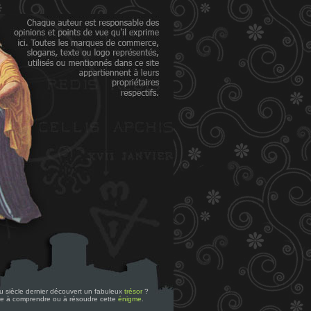
 du siècle dernier découvert un fabuleux
trésor
?
re à comprendre ou à résoudre cette
énigme
.