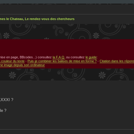
nes le Chateau, Le rendez-vous des chercheurs
 mise en page, BBcodes...) consultez
la F.A.Q.
ou consultez
le guide
:
a couleur du texte
-
Puis-je combiner les balises de mise en forme ?
-
Citation dans les répon
e image depuis son ordinateur
CLXXXI ?
le ?