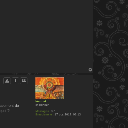
H
a
u
t
léa rosi
chercheur
dissement de
quoi ?
Messages :
57
Enregistré le :
17 oct. 2017, 09:13