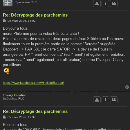
Spécialiste RLC
Re: Décryptage des parchemins
M
05 mars 2026, 14:02
e
s
Bonjour à tous,
s
merci Philemon pour ta vidéo très éclairante !
a
g
Elle m'a permis de revoir ces deux pages du faux Stüblein où l'on trouve
e
finalement toute la première partie de la phrase "Bergère" suggérée.
Dagobert => PAX 681 ; le carré SATOR => la devise de Poussin
arrangée par PP "Tenet confidentia" (via "Tenet") et également Tentation,
Teniers (via "Tenet" également, par allitération) comme l'évoquait Charly
par ailleurs.
https://www.facebook.com/VirgiledeBarsac/
Thierry Espalion
Spécialiste RLC
Re: Décryptage des parchemins
M
05 mars 2026, 19:37
e
s
Bonsoir à tous,
s
Au sujet de ''PAX 681", je rappelais récemment que son reflet donnant