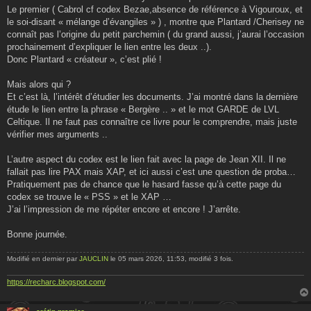
Le premier ( Cabrol cf codex Bezae,absence de référence à Vigouroux, et
le soi-disant « mélange d’évangiles » ) , montre que Plantard /Cherisey ne
connaît pas l’origine du petit parchemin ( du grand aussi, j’aurai l’occasion
prochainement d’expliquer le lien entre les deux ..).
Donc Plantard « créateur », c’est plié !
Mais alors qui ?
Et c’est là, l’intérêt d’étudier les documents. J’ai montré dans la dernière
étude le lien entre la phrase « Bergère .. » et le mot GARDE de LVL
Celtique. Il ne faut pas connaître ce livre pour le comprendre, mais juste
vérifier mes arguments ..
L’autre aspect du codex est le lien fait avec la page de Jean XII. Il ne
fallait pas lire PAX mais XAP, et ici aussi c’est une question de proba…
Pratiquement pas de chance que le hasard fasse qu’à cette page du
codex se trouve le « PSS » et le XAP …
J’ai l’impression de me répéter encore et encore ! J’arrête.
Bonne journée.
Modifié en dernier par
JAUCLIN
le 05 mars 2026, 11:53, modifié 3 fois.
https://recharc.blogspot.com/