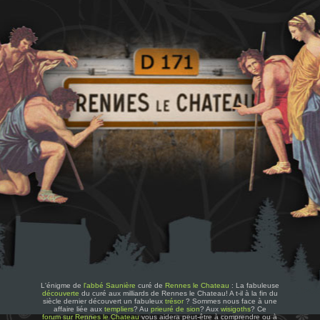
L'énigme de
l'abbé Saunière
curé de
Rennes le Chateau
: La fabuleuse
découverte
du curé aux milliards de Rennes le Chateau! A t-il à la fin du
siècle dernier découvert un fabuleux
trésor
? Sommes nous face à une
affaire liée aux
templiers
? Au
prieuré de sion
? Aux
wisigoths
? Ce
forum sur Rennes le Chateau
vous aidera peut-être à comprendre ou à