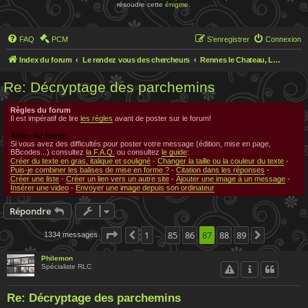
résoudre cette
énigme
.
FAQ
PCM
S’enregistrer
Connexion
Index du forum
Le rendez vous des chercheurs
Rennes le Chateau, Le rendez-vous des chercheurs
Re: Décryptage des parchemins
Règles du forum
Il est impératif de lire
les règles
avant de poster sur le forum!
Aides du forum
Si vous avez des difficultés pour poster votre message (édition, mise en page,
BBcodes...) consultez
la F.A.Q.
ou consultez
le guide
:
Créer du texte en gras, italique et souligné
-
Changer la taille ou la couleur du texte
-
Puis-je combiner les balises de mise en forme ?
-
Citation dans les réponses
-
Créer une liste
-
Créer un lien vers un autre site
-
Ajouter une image à un message
-
Insérer une video
-
Envoyer une image depuis son ordinateur
Répondre
Page
87
1
sur
89
85
86
87
88
89
1334 messages
Précédente
Suivante
…
Philemon
Spécialiste RLC
Re: Décryptage des parchemins