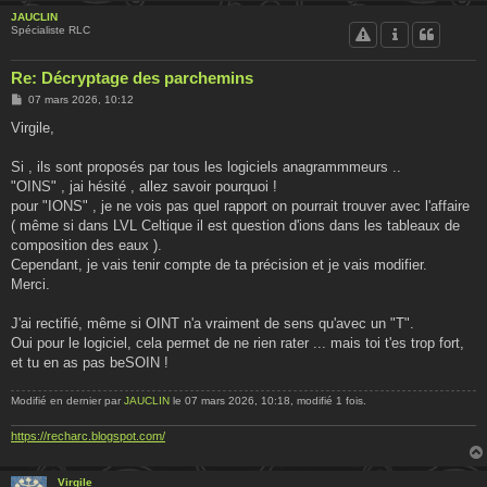
JAUCLIN
Spécialiste RLC
Re: Décryptage des parchemins
M
07 mars 2026, 10:12
e
s
Virgile,
s
a
g
Si , ils sont proposés par tous les logiciels anagrammmeurs ..
e
"OINS" , jai hésité , allez savoir pourquoi !
pour "IONS" , je ne vois pas quel rapport on pourrait trouver avec l'affaire
( même si dans LVL Celtique il est question d'ions dans les tableaux de
composition des eaux ).
Cependant, je vais tenir compte de ta précision et je vais modifier.
Merci.
J'ai rectifié, même si OINT n'a vraiment de sens qu'avec un "T".
Oui pour le logiciel, cela permet de ne rien rater ... mais toi t'es trop fort,
et tu en as pas beSOIN !
Modifié en dernier par
JAUCLIN
le 07 mars 2026, 10:18, modifié 1 fois.
https://recharc.blogspot.com/
Virgile