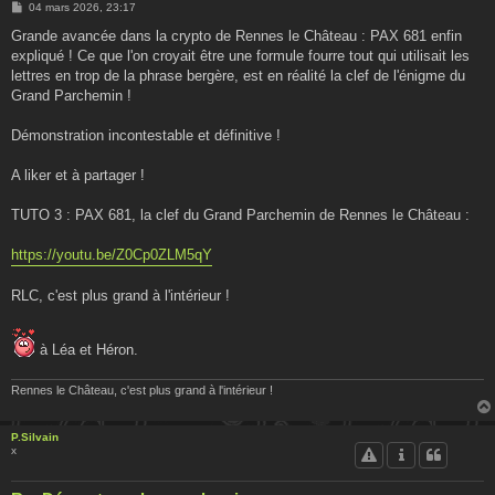
M
04 mars 2026, 23:17
e
s
Grande avancée dans la crypto de Rennes le Château : PAX 681 enfin
s
expliqué ! Ce que l'on croyait être une formule fourre tout qui utilisait les
a
g
lettres en trop de la phrase bergère, est en réalité la clef de l'énigme du
e
Grand Parchemin !
Démonstration incontestable et définitive !
A liker et à partager !
TUTO 3 : PAX 681, la clef du Grand Parchemin de Rennes le Château :
https://youtu.be/Z0Cp0ZLM5qY
RLC, c'est plus grand à l'intérieur !
à Léa et Héron.
Rennes le Château, c'est plus grand à l'intérieur !
P.Silvain
x