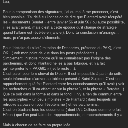
Léa,
Pour la comparaison des signatures, j’ai du mal à me prononcer, c’est
bien possible. J’ai déjà eu l’occasion de dire que Plantard avait récupéré
les « documents Boudet » entre janvier 56 et juin 56 ( ou autre possibilité,
il les avait avant, mais c’est à cette époque qu’il change de stratégie
quand l’affaire est révélée en janvier). Donc ta conclusion m’arrange…
mais, je n’ai pas assez d’éléments.
Pour l’histoire du billet( imitation de Descartes, présence du PAX), c’est
OK ..( voir mon point de vue dans les posts précédents ).
Simplement l’histoire montre qu’il ne connaissait pas l’origine des
parchemins, et donc Plantard ne les a pas fabriqué, et n’a fait
qu’interpréter le « PAX681 » ( et le reste ...).
C’est pareil pour le « cheval de Dieu ». Il est impossible à partir de cette
seule information d’arriver au tableau présent à Saint Sulpice. C’est un
rapprochement qu’à fait Plantard entre les connaissances qu’il avait ( voir
les recherches qu’il va effectuer sur la phrase ), et la phrase « Bergère ..).
Que ce soit dans la forme et dans le fond, il n’y a rien de commun entre
les apocryphes « un peu simplistes » de Plantard ( dans lesquels on
retrouve sa passion pour l’ésotérisme ) et les parchemins.
C’est en étudiant tous les documents ( dont LVL Celtique comme le fait
Héron ) que l’on peut faire des rapprochements, si rapprochements il y a
...
Mais à chacun de se faire sa propre idée.