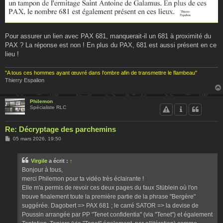
Pour assurer un lien avec PAX 681, manquerait-il un 681 à proximité du
PAX ? La réponse est non ! En plus du PAX, 681 est aussi présent en ce
lieu !
"A tous ces hommes ayant œuvré dans l'ombre afin de transmettre le flambeau"
Thierry Espalion
Philemon
Spécialiste RLC
Re: Décryptage des parchemins
M
05 mars 2026, 19:50
e
s
s
Virgile
a écrit :
↑
a
g
Bonjour à tous,
e
merci Philemon pour ta vidéo très éclairante !
Elle m'a permis de revoir ces deux pages du faux Stüblein où l'on
trouve finalement toute la première partie de la phrase "Bergère"
suggérée. Dagobert => PAX 681 ; le carré SATOR => la devise de
Poussin arrangée par PP "Tenet confidentia" (via "Tenet") et également