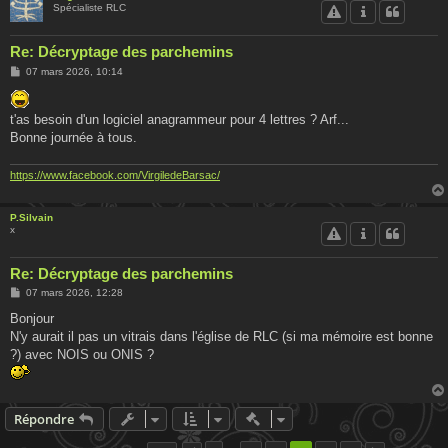
Spécialiste RLC
Re: Décryptage des parchemins
M
07 mars 2026, 10:14
e
s
s
t'as besoin d'un logiciel anagrammeur pour 4 lettres ? Arf...
a
g
Bonne journée à tous.
e
https://www.facebook.com/VirgiledeBarsac/
P.Silvain
x
Re: Décryptage des parchemins
M
07 mars 2026, 12:28
e
s
Bonjour
s
N'y aurait il pas un vitrais dans l'église de RLC (si ma mémoire est bonne
a
g
?) avec NOIS ou ONIS ?
e
Actions rapides de modératio
Répondre