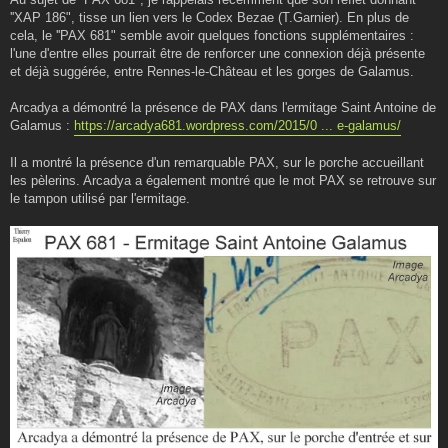
a
g
''XAP 186", tisse un lien vers le Codex Bezae (T.Garnier). En plus de
e
cela, le ''PAX 681" semble avoir quelques fonctions supplémentaires :
l'une d'entre elles pourrait être de renforcer une connexion déjà présente
et déjà suggérée, entre Rennes-le-Château et les gorges de Galamus.
Arcadya a démontré la présence de PAX dans l'ermitage Saint Antoine de
Galamus :
https://arcadya681.wordpress.com/2015/0 ... e-galamus/
Il a montré la présence d'un remarquable PAX, sur le porche accueillant
les pèlerins. Arcadya a également montré que le mot PAX se retrouve sur
le tampon utilisé par l'ermitage.