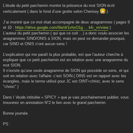
L’étude du petit parchemin montre la présence du mot SION écrit
verticalement ( dans le fond d’une grotte selon Cherisey
).
J’ai montré que ce mot était accompagné de deux anagrammes ( pages 9
et 10 :
https://drive.google.com/file/d/1vhsO1g ... k6-_m/view
)
L’auteur du petit parchemin ( qui que ce soit ...) a donc voulu associer les
anagrammes SINO/ONIS à SION, mais on peut se demander pourquoi,
car SINO et ONIS n’ont aucun sens !
L’explication qui me paraît la plus probable, est que l’auteur cherche à
expliquer que ce petit parchemin est en relation avec une anagramme du
mot SION.
Il n’existe qu’une seule anagramme de SION qui possède un sens, et qui
soit en relation avec l'affaire: c’est SOIN.( OINS est en rapport avec les
évangiles, mais le terme utilisé pour JC est OINT=christ, avec le sens
"choisi" )
Dans l ‘étude intitulée « SPICY » que je vais prochainement publier, vous
trouverez en annotation N°2 le lien avec le grand parchemin.
Bonne journée.
PS :