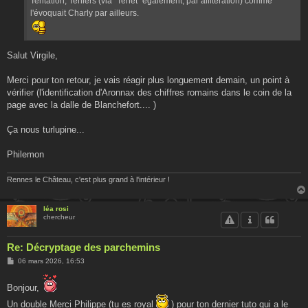
Tentation, Teniers (via "Tenet" également, par allitération) comme
l'évoquait Charly par ailleurs.
Salut Virgile,
Merci pour ton retour, je vais réagir plus longuement demain, un point à
vérifier (l'identification d'Aronnax des chiffres romains dans le coin de la
page avec la dalle de Blanchefort.... )
Ça nous turlupine...
Philemon
Rennes le Château, c'est plus grand à l'intérieur !
léa rosi
chercheur
Re: Décryptage des parchemins
M
06 mars 2026, 16:53
e
s
s
Bonjour,
a
g
Un double Merci Philippe (tu es royal
) pour ton dernier tuto qui a le