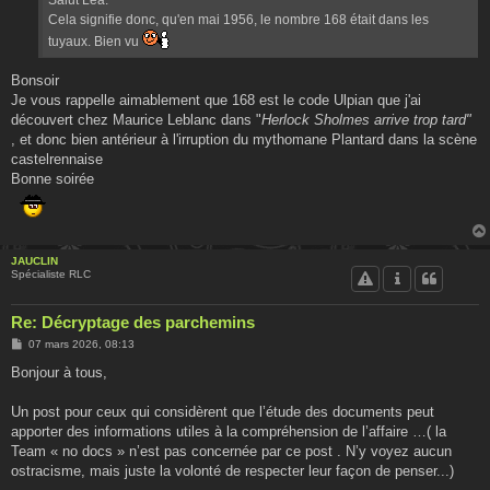
e
Cela signifie donc, qu'en mai 1956, le nombre 168 était dans les
tuyaux. Bien vu
Bonsoir
Je vous rappelle aimablement que 168 est le code Ulpian que j'ai
découvert chez Maurice Leblanc dans "
Herlock Sholmes arrive trop tard"
, et donc bien antérieur à l'irruption du mythomane Plantard dans la scène
castelrennaise
Bonne soirée
JAUCLIN
Spécialiste RLC
Re: Décryptage des parchemins
M
07 mars 2026, 08:13
e
s
Bonjour à tous,
s
a
g
Un post pour ceux qui considèrent que l’étude des documents peut
e
apporter des informations utiles à la compréhension de l’affaire …( la
Team « no docs » n’est pas concernée par ce post . N’y voyez aucun
ostracisme, mais juste la volonté de respecter leur façon de penser...)