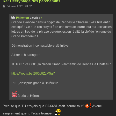
Re: Décryptage des parchemins
M
04 mars 2026, 23:32
e
s
s
Philemon
a écrit :
↑
a
g
Grande avancée dans la crypto de Rennes le Château : PAX 681 enfin
e
expliqué ! Ce que l'on croyait être une formule fourre tout qui utilisait les
lettres en trop de la phrase bergère, est en réalité la clef de l'énigme du
Grand Parchemin !
Démonstration incontestable et définitive !
A liker et à partager !
TUTO 3 : PAX 681, la clef du Grand Parchemin de Rennes le Château :
https://youtu.be/Z0Cp0ZLM5qY
RLC, c'est plus grand à l'intérieur !
à Léa et Héron.
Précise que TU croyais que PAX681 etait "fourre tout"
Avoue
simplement que tu t'étais trompé !