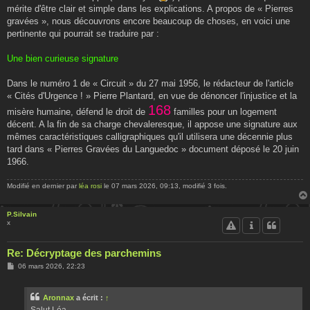
e
mérite d'être clair et simple dans les explications. A propos de « Pierres
gravées », nous découvrons encore beaucoup de choses, en voici une
pertinente qui pourrait se traduire par :
Une bien curieuse signature
Dans le numéro 1 de « Circuit » du 27 mai 1956, le rédacteur de l'article
« Cités d'Urgence ! » Pierre Plantard, en vue de dénoncer l'injustice et la
168
misère humaine, défend le droit de
familles pour un logement
décent. A la fin de sa charge chevaleresque, il appose une signature aux
mêmes caractéristiques calligraphiques qu'il utilisera une décennie plus
tard dans « Pierres Gravées du Languedoc » document déposé le 20 juin
1966.
Modifié en dernier par
léa rosi
le 07 mars 2026, 09:13, modifié 3 fois.
P.Silvain
x
Re: Décryptage des parchemins
M
06 mars 2026, 22:23
e
s
s
Aronnax
a écrit :
↑
a
g
Salut Léa.