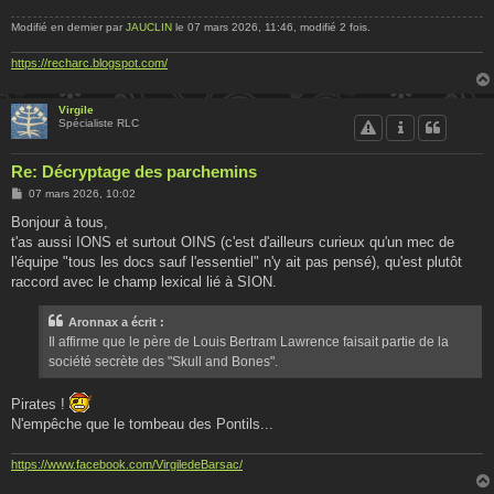
Modifié en dernier par
JAUCLIN
le 07 mars 2026, 11:46, modifié 2 fois.
https://recharc.blogspot.com/
Virgile
Spécialiste RLC
Re: Décryptage des parchemins
M
07 mars 2026, 10:02
e
s
Bonjour à tous,
s
t'as aussi IONS et surtout OINS (c'est d'ailleurs curieux qu'un mec de
a
g
l'équipe "tous les docs sauf l'essentiel" n'y ait pas pensé), qu'est plutôt
e
raccord avec le champ lexical lié à SION.
Aronnax a écrit :
Il affirme que le père de Louis Bertram Lawrence faisait partie de la
société secrète des "Skull and Bones".
Pirates !
N'empêche que le tombeau des Pontils...
https://www.facebook.com/VirgiledeBarsac/