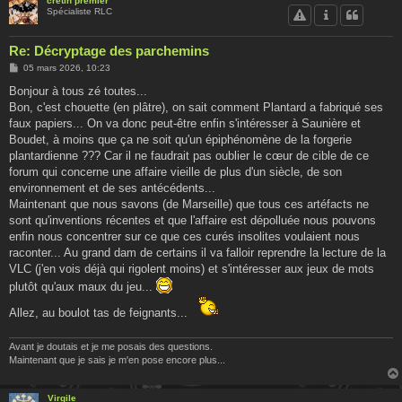
crétin premier
Spécialiste RLC
Re: Décryptage des parchemins
M
05 mars 2026, 10:23
e
s
Bonjour à tous zé toutes...
s
Bon, c'est chouette (en plâtre), on sait comment Plantard a fabriqué ses
a
g
faux papiers... On va donc peut-être enfin s'intéresser à Saunière et
e
Boudet, à moins que ça ne soit qu'un épiphénomène de la forgerie
plantardienne ??? Car il ne faudrait pas oublier le cœur de cible de ce
forum qui concerne une affaire vieille de plus d'un siècle, de son
environnement et de ses antécédents...
Maintenant que nous savons (de Marseille) que tous ces artéfacts ne
sont qu'inventions récentes et que l'affaire est dépolluée nous pouvons
enfin nous concentrer sur ce que ces curés insolites voulaient nous
raconter... Au grand dam de certains il va falloir reprendre la lecture de la
VLC (j'en vois déjà qui rigolent moins) et s'intéresser aux jeux de mots
plutôt qu'aux maux du jeu...
Allez, au boulot tas de feignants...
Avant je doutais et je me posais des questions.
Maintenant que je sais je m'en pose encore plus...
Virgile