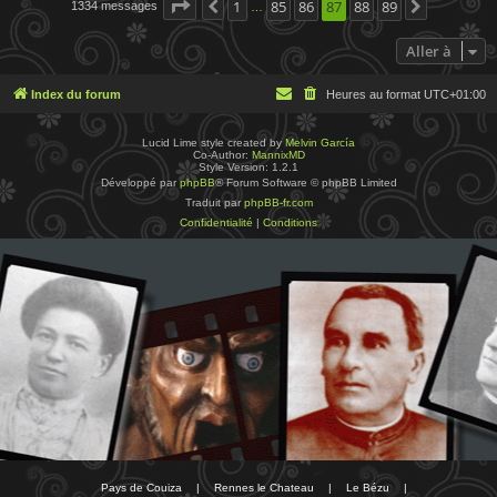
Page
87
1
sur
89
85
86
87
88
89
1334 messages
Précédente
Suivante
…
Aller à
Index du forum
Heures au format
UTC+01:00
Lucid Lime style created by
Melvin García
Co-Author:
MannixMD
Style Version: 1.2.1
Développé par
phpBB
® Forum Software © phpBB Limited
Traduit par
phpBB-fr.com
Confidentialité
|
Conditions
Pays de Couiza
|
Rennes le Chateau
|
Le Bézu
|