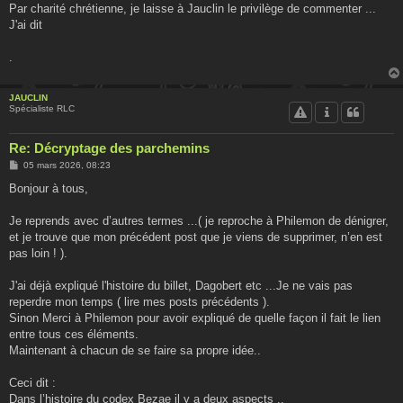
Par charité chrétienne, je laisse à Jauclin le privilège de commenter ...
J'ai dit
.
JAUCLIN
Spécialiste RLC
Re: Décryptage des parchemins
M
05 mars 2026, 08:23
e
s
Bonjour à tous,
s
a
g
Je reprends avec d’autres termes ...( je reproche à Philemon de dénigrer,
e
et je trouve que mon précédent post que je viens de supprimer, n’en est
pas loin ! ).
J'ai déjà expliqué l'histoire du billet, Dagobert etc ...Je ne vais pas
reperdre mon temps ( lire mes posts précédents ).
Sinon Merci à Philemon pour avoir expliqué de quelle façon il fait le lien
entre tous ces éléments.
Maintenant à chacun de se faire sa propre idée..
Ceci dit :
Dans l’histoire du codex Bezae il y a deux aspects ..