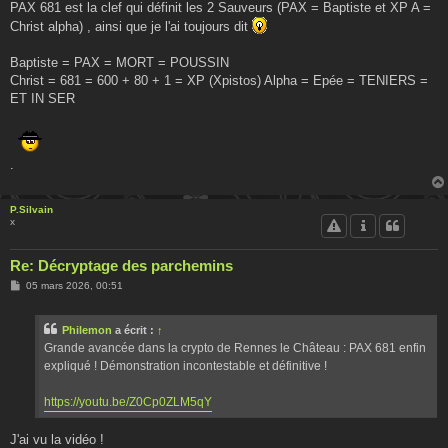
PAX 681 est la clef qui définit les 2 Sauveurs (PAX = Baptiste et XP A =
Christ alpha) , ainsi que je l'ai toujours dit
Baptiste = PAX = MORT = POUSSIN
Christ = 681 = 600 + 80 + 1 = XP (Xpistos) Alpha = Epée = TENIERS =
ET IN SER
.
P.Silvain
x
Re: Décryptage des parchemins
M
05 mars 2026, 00:51
e
s
s
Philemon
a écrit :
↑
a
g
Grande avancée dans la crypto de Rennes le Château : PAX 681 enfin
e
expliqué ! Démonstration incontestable et définitive !
https://youtu.be/Z0Cp0ZLM5qY
J'ai vu la vidéo !