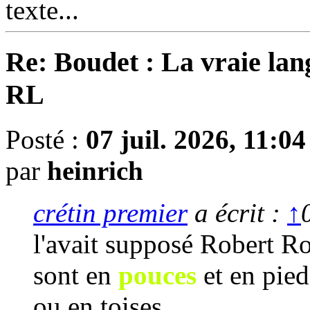
texte...
Re: Boudet : La vraie lan
RL
Posté :
07 juil. 2026, 11:04
par
heinrich
crétin premier
a écrit :
↑
l'avait supposé Robert Ro
sont en
pouces
et en pied
ou en toises...