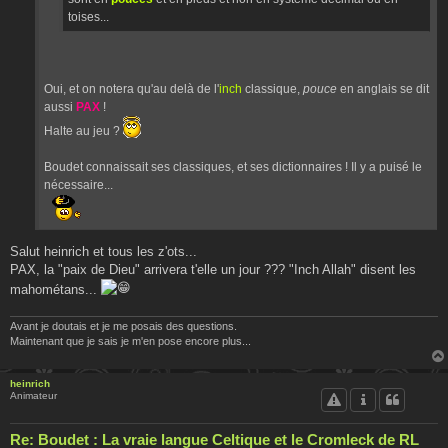
toises...
Oui, et on notera qu'au delà de l'
inch
classique,
pouce
en anglais se dit
aussi
PAX
!
Halte au jeu ?
Boudet connaissait ses classiques, et ses dictionnaires ! Il y a puisé le
nécessaire...
Salut heinrich et tous les z'ots...
PAX, la "paix de Dieu" arrivera t'elle un jour ??? "Inch Allah" disent les
mahométans...
Avant je doutais et je me posais des questions.
Maintenant que je sais je m'en pose encore plus...
heinrich
Animateur
Re: Boudet : La vraie langue Celtique et le Cromleck de RL