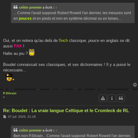
s
s
crétin premier
a écrit :
↑
a
g
... Comme l'avait supposé Robert Rowell l'an dernier, les mesures sont
e
en
pouces
et en pieds et non en système décimal ou en toises...
Oui, et on notera qu'au delà de l'
inch
classique,
pouce
en anglais se dit
aussi
PAX
!
Halte au jeu ?
Boudet connaissait ses classiques, et ses dictionnaires ! Il y a puisé le
nécessaire...
P.Silvain
x
Re: Boudet : La vraie langue Celtique et le Cromleck de RL
M
07 juil. 2026, 21:18
e
s
s
crétin premier
a écrit :
↑
a
g
Ben non P.Silvain... Comme l'avait supposé Robert Rowell l'an dernier,