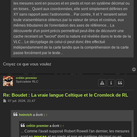
e
les mesures sont en pouces et en pieds et non en système décimal ou
en toises... Quant aux coordonnées, elle sont simplement définies en
XY sans rapport avec l'astronomie... Par contre, X et Y seraient selon
toute vraisemblance obtenus par la valeur de sinus et cosinus, eux
mêmes tributaires de l'orientation des axes de référence... La
découverte d'un point précis permettrait peut-être de découvrir une
cache recelant un "secret" dont la nature est révélée dans le texte de la
VLC... Le décryptage de celui-ci peut donc être effectué
indépendamment de la carte tandis que la compréhension de la carte
passe forcément par le texte...
Croyez ce que vous voulez
crétin premier
Spécialiste RLC
Re: Boudet : La vraie langue Celtique et le Cromleck de RL
M
07 juil. 2026, 21:47
e
s
s
heinrich
a écrit :
↑
a
g
e
crétin premier
a écrit :
↑
... Comme l'avait supposé Robert Rowell l'an dernier, les mesures
sont en
pouces
et en pieds et non en système décimal ou en