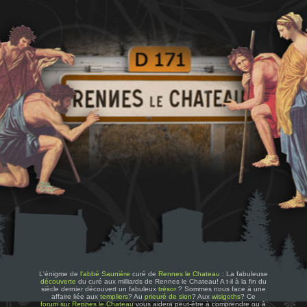
L'énigme de
l'abbé Saunière
curé de
Rennes le Chateau
: La fabuleuse
découverte
du curé aux milliards de Rennes le Chateau! A t-il à la fin du
siècle dernier découvert un fabuleux
trésor
? Sommes nous face à une
affaire liée aux
templiers
? Au
prieuré de sion
? Aux
wisigoths
? Ce
forum sur Rennes le Chateau
vous aidera peut-être à comprendre ou à