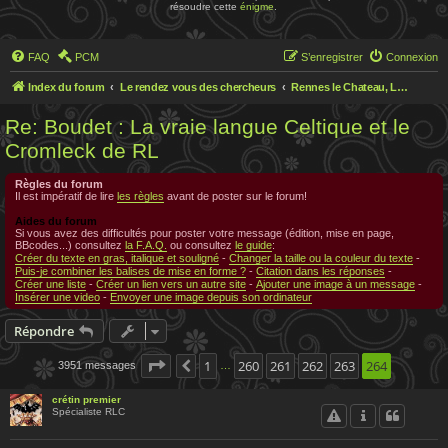
résoudre cette
énigme
.
FAQ
PCM
S’enregistrer
Connexion
Index du forum
Le rendez vous des chercheurs
Rennes le Chateau, Le rendez-vous des chercheurs
Re: Boudet : La vraie langue Celtique et le
Cromleck de RL
Règles du forum
Il est impératif de lire
les règles
avant de poster sur le forum!
Aides du forum
Si vous avez des difficultés pour poster votre message (édition, mise en page,
BBcodes...) consultez
la F.A.Q.
ou consultez
le guide
:
Créer du texte en gras, italique et souligné
-
Changer la taille ou la couleur du texte
-
Puis-je combiner les balises de mise en forme ?
-
Citation dans les réponses
-
Créer une liste
-
Créer un lien vers un autre site
-
Ajouter une image à un message
-
Insérer une video
-
Envoyer une image depuis son ordinateur
Répondre
Page
264
1
sur
260
264
261
262
263
264
3951 messages
Précédente
…
crétin premier
Spécialiste RLC