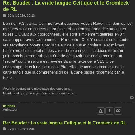
Re: Boudet : La vraie langue Celtique et le Cromleck
de RL
M
06 juil. 2026, 00:13
e
s
Ben non P.Silvain... Comme l'avait supposé Robert Rowell l'an dernier, les
s
mesures sont en pouces et en pieds et non en système décimal ou en
a
g
toises... Quant aux coordonnées, elle sont simplement définies en XY
e
sans rapport avec l'astronomie... Par contre, X et Y seraient selon toute
vraisemblance obtenus par la valeur de sinus et cosinus, eux mêmes
tributaires de l'orientation des axes de référence... La découverte d'un
point précis permettrait peut-être de découvrir une cache recelant un
"secret" dont la nature est révélée dans le texte de la VLC... Le
décryptage de celui-ci peut donc être effectué indépendamment de la
carte tandis que la compréhension de la carte passe forcément par le
texte...
Avant je doutais et je me posais des questions.
Maintenant que je sais je m'en pose encore plus...
heinrich
Animateur
Re: Boudet : La vraie langue Celtique et le Cromleck de RL
M
07 juil. 2026, 11:04
e