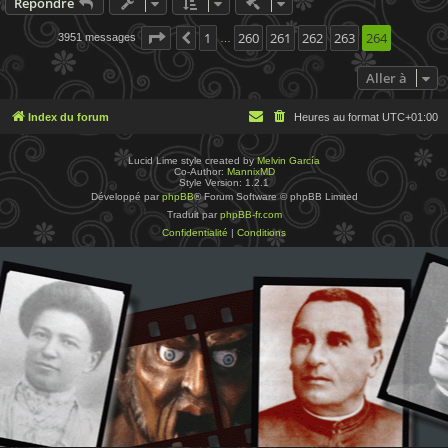
Actions rapides de modératio
Répondre
Page
264
1
sur
260
264
261
262
263
264
3951 messages
Précédente
…
Aller à
Index du forum
Heures au format
UTC+01:00
Lucid Lime style created by
Melvin García
Co-Author:
MannixMD
Style Version: 1.2.1
Développé par
phpBB
® Forum Software © phpBB Limited
Traduit par
phpBB-fr.com
Confidentialité
|
Conditions