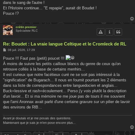
dans le sang de l'autre !
Et l'Histoire continue... "E repapie", aurait dit Boudet !
Pouce !?
crétin premier
Spécialiste RLC
Re: Boudet : La vraie langue Celtique et le Cromleck de RL
M
08 juil. 2026, 17:29
e
s
Pouce !!! Faut pas (petit) poucet !!!
s
À moins de suivre les petits cailloux blancs du genre de ceux qu'on
a
g
retrouve collés à la base de certains menhirs...
e
Il est curieux que notre facétieux curé ne se soit pas intéressé à la
"signification" de Bugarach... Il nous en fournit pourtant les 2 éléments
dans sa liste de correspondances entre languedocien et anglais...
Buck=lessive et rash=écoulement... Perso j'y vois plutôt la description
d'un lavoir... Et si ma mémoire ne me joue pas de tours il me souvient
que l'ami Aronnax avait parlé d'une certaine gravure sur un pilier de lavoir
des environs de RlB...
Avant je doutais et je me posais des questions.
Maintenant que je sais je m'en pose encore plus...