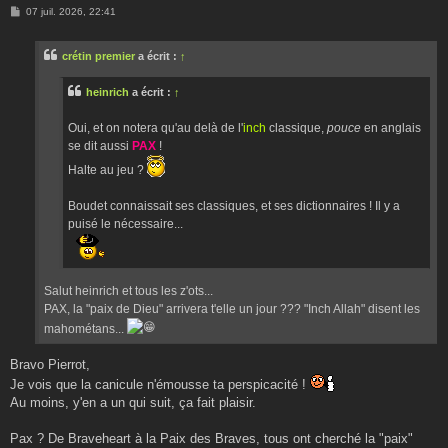
M
07 juil. 2026, 22:41
e
s
s
crétin premier
a écrit :
↑
a
g
e
heinrich
a écrit :
↑
Oui, et on notera qu'au delà de l'
inch
classique,
pouce
en anglais
se dit aussi
PAX
!
Halte au jeu ?
Boudet connaissait ses classiques, et ses dictionnaires ! Il y a
puisé le nécessaire...
Salut heinrich et tous les z'ots...
PAX, la "paix de Dieu" arrivera t'elle un jour ??? "Inch Allah" disent les
mahométans...
Bravo Pierrot,
Je vois que la canicule n'émousse ta perspicacité !
Au moins, y'en a un qui suit, ça fait plaisir.
Pax ? De Braveheart à la Paix des Braves, tous ont cherché la "paix"