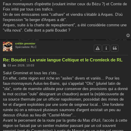
Faux monnayeurs d'opérette (voulant imiter ceux du Bézu ?) et Comte de
Foix irrité par tous ces trafics.
Un de ses émissaires sera "cathare" et viendra s'établir à Arques. D'où
l'expression "le berger d'Arques a dit".
Arques, suite à la charte de repeuplement", a été considérée comme une
"villa nova". Celle dont a parlé Boudet ?
crétin premier
Spécialiste RLC
Re: Boudet : La vraie langue Celtique et le Cromleck de RL
M
03 avr. 2026, 10:03
e
s
Salut Grominet et tous les z'ots...
s
En effet, cette région est riche en "asiles" divers et variés... Pour les
a
g
faux-monnayeurs Aulus-les-Bains, qui s'appelait "Olis" (pluriel latin de
e
"ola", sorte de marmite utilisée pour conserver des provisions qui a donné
le mot occitan "oule" désignant un chaudron) avant la (re)découverte de
sa source thermale par un officier napoléonien, possédait des mines de
fer et d'argent exploitées par une sorte de seigneur local... Une fonderie
ruinée où on a retrouvé plusieurs saumons d'argent existait un peu au
dessus d'Aulus au lieu-dit "Castel-Minier"...
Avant le percement de la route par la grotte du Mas d'Azil, l'accès à cette
région se faisait par un sentier muletier passant par un col souvent
enneigé (port de Coumebière) à partir de Massat ou un autre col encore