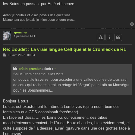
les Bains en passant par Ercé et Lacave...
Avant je doutais et je me posais des questions.
Maintenant que je sais je m'en pose encore plus...
grominet
Spécialiste RLC
Re: Boudet : La vraie langue Celtique et le Cromleck de RL
M
03 avr. 2026, 09:04
e
s
s
crétin premier
a écrit :
↑
a
g
Salut Grominet et tous les z'ots...
e
on pouvait le traverser pour accéder à une vallée oubliée de tous sauf
de ceux qui recherchaient un refuge tel "Segor" pour Loth ou Monségur
pour les Bonshommes...
Bonjour à tous,
Le cas est exactement le même à Lombrives (qui a nourri bien des
fantaisies que GDS connaissait forcément).
En face est Ussat ... les bains où, curieusement, des tribus
magdaléniennes venaient de l'Aude. Eaux chaudes, bien évidemment, et
culte supposé de "la déesse jaune" (gravure dans une des grottes face à
Lombrives).