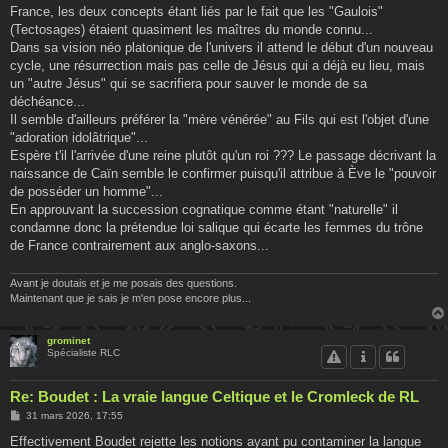
France, les deux concepts étant liés par le fait que les "Gaulois"
(Tectosages) étaient quasiment les maîtres du monde connu...
Dans sa vision néo platonique de l'univers il attend le début d'un nouveau
cycle, une résurrection mais pas celle de Jésus qui a déjà eu lieu, mais
un "autre Jésus" qui se sacrifiera pour sauver le monde de sa
déchéance...
Il semble d'ailleurs préférer la "mère vénérée" au Fils qui est l'objet d'une
"adoration idolâtrique"...
Espère t'il l'arrivée d'une reine plutôt qu'un roi ??? Le passage décrivant la
naissance de Caïn semble le confirmer puisqu'il attribue à Ève le "pouvoir
de posséder un homme"...
En approuvant la succession cognatique comme étant "naturelle" il
condamne donc la prétendue loi salique qui écarte les femmes du trône
de France contrairement aux anglo-saxons...
Avant je doutais et je me posais des questions.
Maintenant que je sais je m'en pose encore plus...
grominet
Spécialiste RLC
Re: Boudet : La vraie langue Celtique et le Cromleck de RL
M
31 mars 2026, 17:55
e
s
Effectivement Boudet rejette les notions ayant pu contaminer la langue