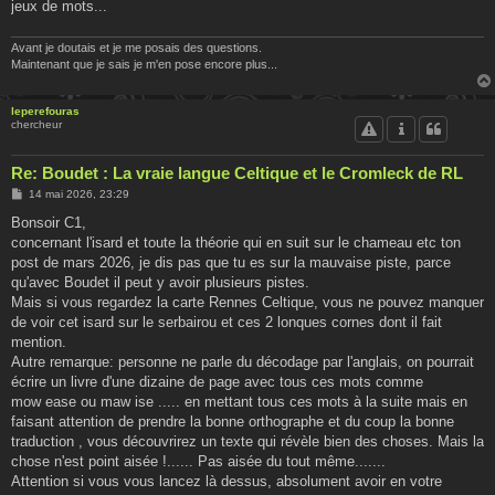
jeux de mots...
Avant je doutais et je me posais des questions.
Maintenant que je sais je m'en pose encore plus...
leperefouras
chercheur
Re: Boudet : La vraie langue Celtique et le Cromleck de RL
M
14 mai 2026, 23:29
e
s
Bonsoir C1,
s
concernant l'isard et toute la théorie qui en suit sur le chameau etc ton
a
g
post de mars 2026, je dis pas que tu es sur la mauvaise piste, parce
e
qu'avec Boudet il peut y avoir plusieurs pistes.
Mais si vous regardez la carte Rennes Celtique, vous ne pouvez manquer
de voir cet isard sur le serbairou et ces 2 lonques cornes dont il fait
mention.
Autre remarque: personne ne parle du décodage par l'anglais, on pourrait
écrire un livre d'une dizaine de page avec tous ces mots comme
mow ease ou maw ise ..... en mettant tous ces mots à la suite mais en
faisant attention de prendre la bonne orthographe et du coup la bonne
traduction , vous découvrirez un texte qui révèle bien des choses. Mais la
chose n'est point aisée !...... Pas aisée du tout même.......
Attention si vous vous lancez là dessus, absolument avoir en votre