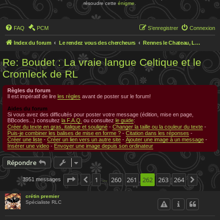
résoudre cette
énigme
.
FAQ
PCM
S’enregistrer
Connexion
Index du forum
Le rendez vous des chercheurs
Rennes le Chateau, Le rendez-vous des chercheurs
Re: Boudet : La vraie langue Celtique et le
Cromleck de RL
Règles du forum
Il est impératif de lire
les règles
avant de poster sur le forum!
Aides du forum
Si vous avez des difficultés pour poster votre message (édition, mise en page,
BBcodes...) consultez
la F.A.Q.
ou consultez
le guide
:
Créer du texte en gras, italique et souligné
-
Changer la taille ou la couleur du texte
-
Puis-je combiner les balises de mise en forme ?
-
Citation dans les réponses
-
Créer une liste
-
Créer un lien vers un autre site
-
Ajouter une image à un message
-
Insérer une video
-
Envoyer une image depuis son ordinateur
Répondre
Page
262
1
sur
260
264
261
262
263
264
3951 messages
Précédente
Suivan
…
crétin premier
Spécialiste RLC