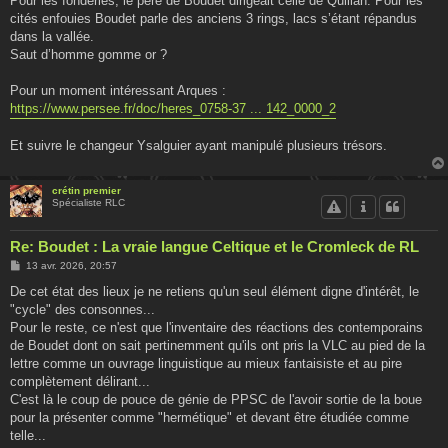
Pour les fonderies, le père de Boudet dirigeait celle de Quillan. Pour les
s
cités enfouies Boudet parle des anciens 3 rings, lacs s’étant répandus
a
g
dans la vallée.
e
Saut d’homme gomme or ?
Pour un moment intéressant Arques :
https://www.persee.fr/doc/heres_0758-37 ... 142_0000_2
Et suivre le changeur Ysalguier ayant manipulé plusieurs trésors.
crétin premier
Spécialiste RLC
Re: Boudet : La vraie langue Celtique et le Cromleck de RL
M
13 avr. 2026, 20:57
e
s
De cet état des lieux je ne retiens qu'un seul élément digne d'intérêt, le
s
"cycle" des consonnes...
a
g
Pour le reste, ce n'est que l'inventaire des réactions des contemporains
e
de Boudet dont on sait pertinemment qu'ils ont pris la VLC au pied de la
lettre comme un ouvrage linguistique au mieux fantaisiste et au pire
complètement délirant...
C'est là le coup de pouce de génie de PPSC de l'avoir sortie de la boue
pour la présenter comme "hermétique" et devant être étudiée comme
telle...