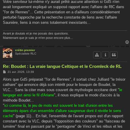
Votre serviteur lui-même n'y aurait prêté aucune attention si GdS n'en
avait longuement expliqué un supposé rapport avec l'affaire de RlC dans
"l'or de Rennes"... Cette présentation en a d'ailleurs considérablement
perturbé l'approche par la recherche constante de liens avec l'affaire
Saunière, liens à mon sens totalement inexistants...
Avant je doutais et je me posais des questions.
Maintenant que je sais je m'en pose encore plus...
crétin premier
Spécialiste RLC
Re: Boudet : La vraie langue Celtique et le Cromleck de RL
M
21 avr. 2026, 13:39
e
s
Alors que GdS préparait "l'or de Rennes", il sortait chez Julliard "le trésor
s
cathare" qui annonce déjà son intérêt pour le bouquin de Boudet, la
a
g
VLC... Sans la citer mais sous couvert de mythologie occitane dont "
le
e
langage est ainsi le fil d'Ariane
", il nous explique le mode d'accès à la
méthode Boudet...
"
ici comme là, le jeu de mots est souvent le trait d'union entre les
éléments épars d'un ensemble d'allure saugrenue dont il révèle le sens
caché
" (page 11)... En fait, l'ensemble de l'avant propos est d'un rapport
constant avec la VLC, depuis "l'opposition des couleurs" au "faisceau de
lumière" final en passant par le "pentagone" de Vinci et les rébus et les