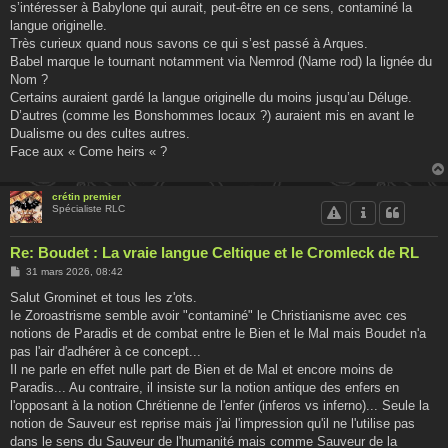
g
s’intéresser à Babylone qui aurait, peut-être en ce sens, contaminé la
e
langue originelle.
Très curieux quand nous savons ce qui s’est passé à Arques.
Babel marque le tournant notamment via Nemrod (Name rod) la lignée du
Nom ?
Certains auraient gardé la langue originelle du moins jusqu’au Déluge.
D’autres (comme les Bonshommes locaux ?) auraient mis en avant le
Dualisme ou des cultes autres.
Face aux « Come heirs « ?
crétin premier
Spécialiste RLC
Re: Boudet : La vraie langue Celtique et le Cromleck de RL
M
31 mars 2026, 08:42
e
s
Salut Grominet et tous les z'ots.
s
Ie Zoroastrisme semble avoir "contaminé" le Christianisme avec ces
a
g
notions de Paradis et de combat entre le Bien et le Mal mais Boudet n'a
e
pas l'air d'adhérer à ce concept...
Il ne parle en effet nulle part de Bien et de Mal et encore moins de
Paradis... Au contraire, il insiste sur la notion antique des enfers en
l'opposant à la notion Chrétienne de l'enfer (inferos vs inferno)... Seule la
notion de Sauveur est reprise mais j'ai l'impression qu'il ne l'utilise pas
dans le sens du Sauveur de l'humanité mais comme Sauveur de la