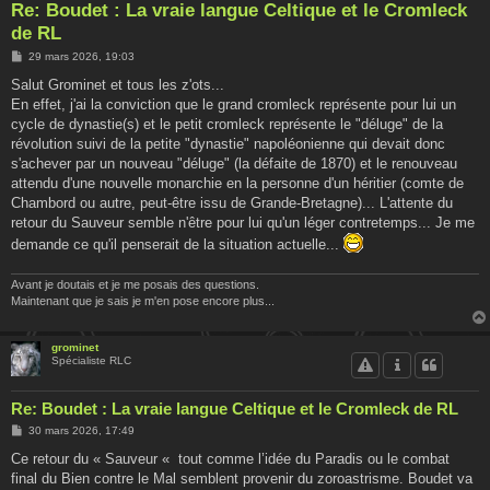
Re: Boudet : La vraie langue Celtique et le Cromleck
de RL
M
29 mars 2026, 19:03
e
s
Salut Grominet et tous les z'ots...
s
En effet, j'ai la conviction que le grand cromleck représente pour lui un
a
g
cycle de dynastie(s) et le petit cromleck représente le "déluge" de la
e
révolution suivi de la petite "dynastie" napoléonienne qui devait donc
s'achever par un nouveau "déluge" (la défaite de 1870) et le renouveau
attendu d'une nouvelle monarchie en la personne d'un héritier (comte de
Chambord ou autre, peut-être issu de Grande-Bretagne)... L'attente du
retour du Sauveur semble n'être pour lui qu'un léger contretemps... Je me
demande ce qu'il penserait de la situation actuelle...
Avant je doutais et je me posais des questions.
Maintenant que je sais je m'en pose encore plus...
grominet
Spécialiste RLC
Re: Boudet : La vraie langue Celtique et le Cromleck de RL
M
30 mars 2026, 17:49
e
s
Ce retour du « Sauveur « tout comme l’idée du Paradis ou le combat
s
final du Bien contre le Mal semblent provenir du zoroastrisme. Boudet va
a