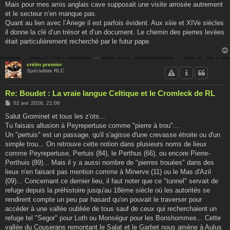
g
Mais pour mes amis anglais cave supposait une visite arrosée autrement
e
et le secteur n’en manque pas.
Quant au lien avec l’Ariege il est parfois évident. Aux xiiie et XIVe siècles
il donne la clé d’un trésor et d’un document. Le chemin des pierres levées
était particulièrement recherché par le futur pape.
crétin premier
Spécialiste RLC
Re: Boudet : La vraie langue Celtique et le Cromleck de RL
M
02 avr. 2026, 21:06
e
s
Salut Grominet et tous les z'ots...
s
Tu faisais allusion à Peyrepertuse comme "pierre à trou"...
a
g
Un "pertuis" est un passage, qu'il s'agisse d'une crevasse étroite ou d'un
e
simple trou... On retrouve cette notion dans plusieurs noms de lieux
comme Peyrepertuse, Pertuis (84), le Perthus (66), ou encore Pierre-
Perthuis (89)... Mais il y a aussi nombre de "pierres trouées" dans des
lieux n'en faisant pas mention comme à Minerve (11) ou le Mas d'Azil
(09)... Concernant ce dernier lieu, il faut noter que ce "tunnel" servait de
refuge depuis la préhistoire jusqu'au 18ème siècle où les autorités se
rendirent compte un peu par hasard qu'on pouvait le traverser pour
accéder à une vallée oubliée de tous sauf de ceux qui recherchaient un
refuge tel "Segor" pour Loth ou Monségur pour les Bonshommes... Cette
vallée du Couserans remontant le Salat et le Garbet nous amène à Aulus