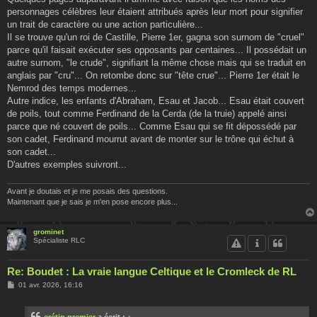
personnages célèbres leur étaient attribués après leur mort pour signifier
un trait de caractère ou une action particulière...
Il se trouve qu'un roi de Castille, Pierre 1er, gagna son surnom de "cruel"
parce qu'il faisait exécuter ses opposants par centaines... Il possédait un
autre surnom, "le crude", signifiant la même chose mais qui se traduit en
anglais par "cru"... On retombe donc sur "tête crue"... Pierre 1er était le
Nemrod des temps modernes...
Autre indice, les enfants d'Abraham, Esau et Jacob... Esau était couvert
de poils, tout comme Ferdinand de la Cerda (de la truie) appelé ainsi
parce que né couvert de poils... Comme Esau qui se fit dépossédé par
son cadet, Ferdinand mourrut avant de monter sur le trône qui échut à
son cadet...
D'autres exemples suivront...
Avant je doutais et je me posais des questions.
Maintenant que je sais je m'en pose encore plus...
grominet
Spécialiste RLC
Re: Boudet : La vraie langue Celtique et le Cromleck de RL
M
01 avr. 2026, 16:16
e
s
s
crétin premier
a écrit :
↑