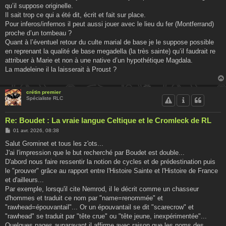
s
qu’il suppose originelle.
a
g
Il sait trop ce qui a été dit, écrit et fait sur place.
e
Pour inferos/infernos il peut aussi jouer avec le lieu du fer (Montferrand)
proche d’un tombeau ?
Quant à l’éventuel retour du culte marial de base je le suppose possible
en reprenant la qualité de base megadella (la très sainte) qu’il faudrait re
attribuer à Marie et non à une native d’un hypothétique Magdala.
La madeleine il la laisserait à Proust ?
crétin premier
Spécialiste RLC
Re: Boudet : La vraie langue Celtique et le Cromleck de RL
M
01 avr. 2026, 08:38
e
s
Salut Grominet et tous les z'ots...
s
J'ai l'impression que le but recherché par Boudet est double...
a
g
D'abord nous faire ressentir la notion de cycles et de prédestination puis
e
le "prouver" grâce au rapport entre l'Histoire Sainte et l'Histoire de France
et d'ailleurs...
Par exemple, lorsqu'il cite Nemrod, il le décrit comme un chasseur
d'hommes et traduit ce nom par "name=renommée" et
"rawhead=épouvantail"... Or un épouvantail se dit "scarecrow" et
"rawhead" se traduit par "tête crue" ou "tête jeune, inexpérimentée"...
Quelques pages auparavant il affirme avec raison que les noms des