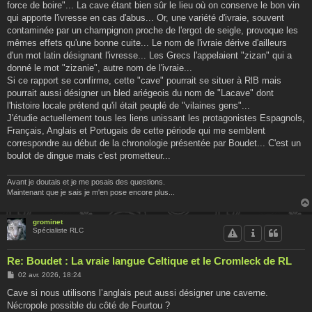
force de boire"... La cave étant bien sûr le lieu où on conserve le bon vin
qui apporte l'ivresse en cas d'abus... Or, une variété d'ivraie, souvent
contaminée par un champignon proche de l'ergot de seigle, provoque les
mêmes effets qu'une bonne cuite... Le nom de l'ivraie dérive d'ailleurs
d'un mot latin désignant l'ivresse... Les Grecs l'appelaient "zizan" qui a
donné le mot "zizanie", autre nom de l'ivraie...
Si ce rapport se confirme, cette "cave" pourrait se situer à RlB mais
pourrait aussi désigner un bled ariégeois du nom de "Lacave" dont
l'histoire locale prétend qu'il était peuplé de "vilaines gens"...
J'étudie actuellement tous les liens unissant les protagonistes Espagnols,
Français, Anglais et Portugais de cette période qui me semblent
correspondre au début de la chronologie présentée par Boudet... C'est un
boulot de dingue mais c'est prometteur...
Avant je doutais et je me posais des questions.
Maintenant que je sais je m'en pose encore plus...
grominet
Spécialiste RLC
Re: Boudet : La vraie langue Celtique et le Cromleck de RL
M
02 avr. 2026, 18:24
e
s
Cave si nous utilisons l’anglais peut aussi désigner une caverne.
s
Nécropole possible du côté de Fourtou ?
a