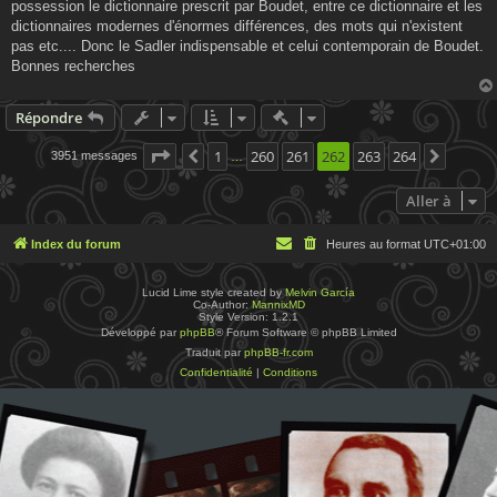
possession le dictionnaire prescrit par Boudet, entre ce dictionnaire et les
dictionnaires modernes d'énormes différences, des mots qui n'existent
pas etc.... Donc le Sadler indispensable et celui contemporain de Boudet.
Bonnes recherches
Actions rapides de modératio
Répondre
Page
262
1
sur
260
264
261
262
263
264
3951 messages
Précédente
Suivan
…
Aller à
Index du forum
Heures au format
UTC+01:00
Lucid Lime style created by
Melvin García
Co-Author:
MannixMD
Style Version: 1.2.1
Développé par
phpBB
® Forum Software © phpBB Limited
Traduit par
phpBB-fr.com
Confidentialité
|
Conditions