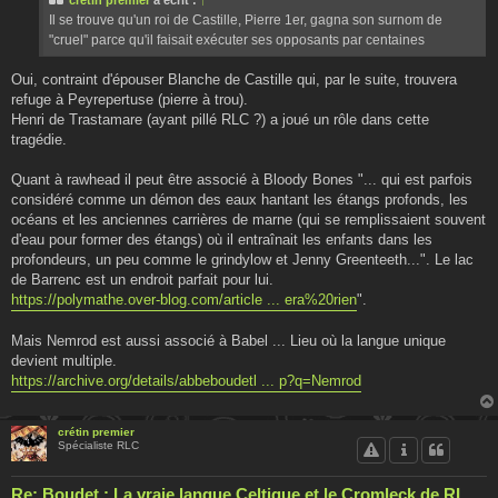
a
g
Il se trouve qu'un roi de Castille, Pierre 1er, gagna son surnom de
e
"cruel" parce qu'il faisait exécuter ses opposants par centaines
Oui, contraint d'épouser Blanche de Castille qui, par le suite, trouvera
refuge à Peyrepertuse (pierre à trou).
Henri de Trastamare (ayant pillé RLC ?) a joué un rôle dans cette
tragédie.
Quant à rawhead il peut être associé à Bloody Bones "... qui est parfois
considéré comme un démon des eaux hantant les étangs profonds, les
océans et les anciennes carrières de marne (qui se remplissaient souvent
d'eau pour former des étangs) où il entraînait les enfants dans les
profondeurs, un peu comme le grindylow et Jenny Greenteeth...". Le lac
de Barrenc est un endroit parfait pour lui.
https://polymathe.over-blog.com/article ... era%20rien
".
Mais Nemrod est aussi associé à Babel ... Lieu où la langue unique
devient multiple.
https://archive.org/details/abbeboudetl ... p?q=Nemrod
crétin premier
Spécialiste RLC
Re: Boudet : La vraie langue Celtique et le Cromleck de RL