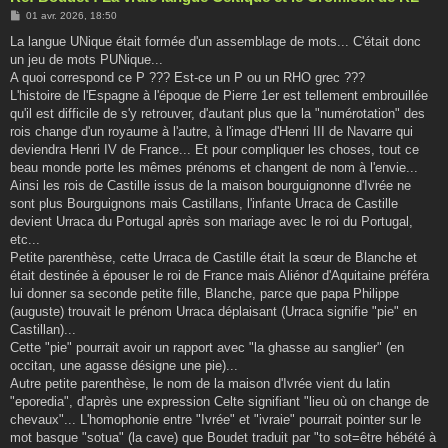
M
01 avr. 2026, 18:50
e
s
La langue UNique était formée d'un assemblage de mots... C'était donc
s
un jeu de mots PUNique...
a
g
A quoi correspond ce P ??? Est-ce un P ou un RHO grec ???
e
L'histoire de l'Espagne à l'époque de Pierre 1er est tellement embrouillée
qu'il est difficile de s'y retrouver, d'autant plus que la "numérotation" des
rois change d'un royaume à l'autre, à l'image d'Henri III de Navarre qui
deviendra Henri IV de France... Et pour compliquer les choses, tout ce
beau monde porte les mêmes prénoms et changent de nom à l'envie...
Ainsi les rois de Castille issus de la maison bourguignonne d'Ivrée ne
sont plus Bourguignons mais Castillans, l'infante Urraca de Castille
devient Urraca du Portugal après son mariage avec le roi du Portugal,
etc...
Petite parenthèse, cette Urraca de Castille était la sœur de Blanche et
était destinée à épouser le roi de France mais Aliénor d'Aquitaine préféra
lui donner sa seconde petite fille, Blanche, parce que papa Philippe
(auguste) trouvait le prénom Urraca déplaisant (Urraca signifie "pie" en
Castillan)...
Cette "pie" pourrait avoir un rapport avec "la ghasse au sanglier" (en
occitan, une agasse désigne une pie)...
Autre petite parenthèse, le nom de la maison d'Ivrée vient du latin
"eporedia", d'après une expression Celte signifiant "lieu où on change de
chevaux"... L'homophonie entre "Ivrée" et "ivraie" pourrait pointer sur le
mot basque "sotua" (la cave) que Boudet traduit par "to sot=être hébété à