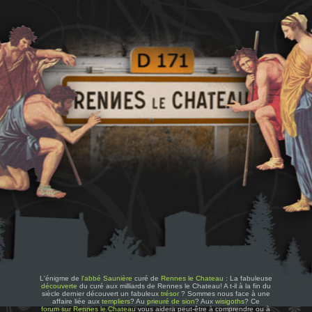
L'énigme de
l'abbé Saunière
curé de
Rennes le Chateau
: La fabuleuse
découverte
du curé aux milliards de Rennes le Chateau! A t-il à la fin du
siècle dernier découvert un fabuleux
trésor
? Sommes nous face à une
affaire liée aux
templiers
? Au
prieuré de sion
? Aux
wisigoths
? Ce
forum sur Rennes le Chateau
vous aidera peut-être à comprendre ou à