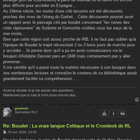
plus difficile pour accéder en Espagne...
Au 19ème siècle, les restes d'une cité lacustre ont été découverts
proches des rives de l'étang du Garbet... Cette découverte pourrait avoir
un rapport avec le passage cité par boudet concernant "les ruines des
cités réprouvées" de Sodome et Gomorrhe visibles sous les eaux de la
mer morte...
Bien que cette région soit assez proche de RlB, il ne faut pas oublier qu'à
l'époque de Boudet le trajet nécessitait 2 ou 3 bons jours de marche pour
y accéder... Je pense donc qu'il a pu en avoir connaissance via le
bouquin d'Adolphe Dassier paru en 1848 mais certainement pas y aller
promener...
Il me semble qu'il a puisé toute la matière nécessaire à son bouquin dans
ses nombreuses lectures et connaître le contenu de sa bibliothèque aurait
grandement facilité sa compréhension...
Avant je doutais et je me posais des questions.
Maintenant que je sais je m'en pose encore plus...
grominet
Spécialiste RLC
Re: Boudet : La vraie langue Celtique et le Cromleck de RL
M
03 avr. 2026, 13:40
e
s