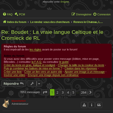
résoudre cette
énigme
.
FAQ
PCM
S’enregistrer
Connexion
Index du forum
Le rendez vous des chercheurs
Rennes le Chateau, Le rendez-vous des chercheurs
Re: Boudet : La vraie langue Celtique et le
Cromleck de RL
Règles du forum
Il est impératif de lire
les règles
avant de poster sur le forum!
Aides du forum
Si vous avez des difficultés pour poster votre message (édition, mise en page,
BBcodes...) consultez
la F.A.Q.
ou consultez
le guide
:
Créer du texte en gras, italique et souligné
-
Changer la taille ou la couleur du texte
-
Puis-je combiner les balises de mise en forme ?
-
Citation dans les réponses
-
Créer une liste
-
Créer un lien vers un autre site
-
Ajouter une image à un message
-
Insérer une video
-
Envoyer une image depuis son ordinateur
Répondre
Page
1
1
2
sur
3
264
4
5
264
3951 messages
Suivante
…
blanchefort
Administrateur