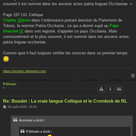
souvent il est nommé dans les anciens actes patria linguae Occitaniae. »
Page 197 LVL Celtique
Charles
VII
eme
dans l’ordonnance portant érection du Parlement de
Tolose, la nomme Patria Occitania ; ce qui a donné sujet au
Pape
Innocent
IV
dans son registre, d’appeler ce pays Occitania. Mais
communément et le plus souvent, il est nommé dans les anciens actes,
patria linguae occitaniae.
Comme quoi il faut toujours vérifier les sources dans un premier temps
https://recharc.blogspot.com/
P.Silvain
x
Re: Boudet : La vraie langue Celtique et le Cromleck de RL
M
04 août 2020, 15:32
e
s
s
Aronnax a écrit :
a
g
e
P.Silvain a écrit :