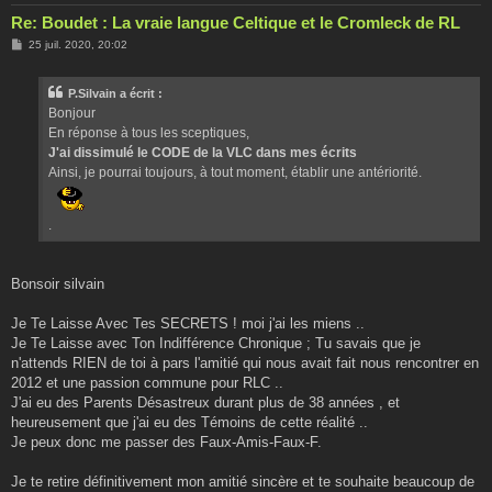
Re: Boudet : La vraie langue Celtique et le Cromleck de RL
M
25 juil. 2020, 20:02
e
s
s
P.Silvain a écrit :
a
g
Bonjour
e
En réponse à tous les sceptiques,
J'ai dissimulé le CODE de la VLC dans mes écrits
Ainsi, je pourrai toujours, à tout moment, établir une antériorité.
.
Bonsoir silvain
Je Te Laisse Avec Tes SECRETS ! moi j'ai les miens ..
Je Te Laisse avec Ton Indifférence Chronique ; Tu savais que je
n'attends RIEN de toi à pars l'amitié qui nous avait fait nous rencontrer en
2012 et une passion commune pour RLC ..
J'ai eu des Parents Désastreux durant plus de 38 années , et
heureusement que j'ai eu des Témoins de cette réalité ..
Je peux donc me passer des Faux-Amis-Faux-F.
Je te retire définitivement mon amitié sincère et te souhaite beaucoup de