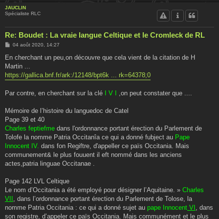
JAUCLIN
Spécialiste RLC
Re: Boudet : La vraie langue Celtique et le Cromleck de RL
M
04 août 2020, 14:27
e
s
En cherchant un peu,on découvre que cela vient de la citation de H
s
Martin ...
a
g
https://gallica.bnf.fr/ark:/12148/bpt6k ... rk=64378;0
e
Par contre, en cherchant sur la clé
I V I
,on peut constater que ....
Mémoire de l’histoire du languedoc de Catel
Page 39 et 40
Charles feptiefme
dans l'ordonnance portant érection du Parlement de
Tolofe la nomme Patria Occitanîa ce qui a donné fubject au
Pape
Innocent IV.
dans fon Regiftre, d'appeller ce païs Occitania. Mais
communement& le plus fouuent il eft nommé dans les anciens
actes,patria linguae Occitanae .
Page 142 LVL Celtique
Le nom d’Occitania a été employé pour désigner l’Aquitaine. »
Charles
VII
, dans l’ordonnance portant érection du Parlement de Tolose, la
nomme Patria Occitania : ce qui a donné sujet au
pape Innocent
VI
, dans
son registre, d’appeler ce païs Occitania. Mais communément et le plus