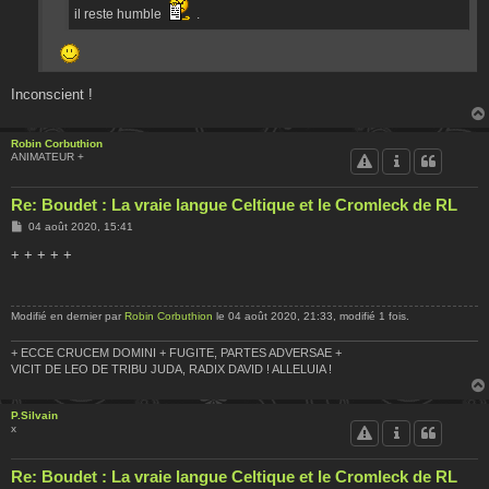
il reste humble
.
Inconscient !
Robin Corbuthion
ANIMATEUR +
Re: Boudet : La vraie langue Celtique et le Cromleck de RL
M
04 août 2020, 15:41
e
s
+ + + + +
s
a
g
e
Modifié en dernier par
Robin Corbuthion
le 04 août 2020, 21:33, modifié 1 fois.
+ ECCE CRUCEM DOMINI + FUGITE, PARTES ADVERSAE +
VICIT DE LEO DE TRIBU JUDA, RADIX DAVID ! ALLELUIA !
P.Silvain
x
Re: Boudet : La vraie langue Celtique et le Cromleck de RL