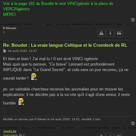
Voir à la page 182 du Boudet le mot VINCIgétorix à la place de
VERCINgétorix
MERCI
P.Silvain
x
Re: Boudet : La vraie langue Celtique et le Cromleck de RL
M
04 août 2020, 13:37
e
s
Et bien et bien ! J'ai mal lu ! Il est écrit VINCI ngétorix
s
Mais quoi que tu penses, "Ce brave" Léonard est profondément
a
g
IMPLIQUE dans "Le Grand Secret", et cela sera un jour reconnu, çà ne
e
saurait tarder !
ps: un véritable chercheur recense les anomalies pour en trouver les
explications; il ne décrète pas à la va vite qu'il s'agit d'une erreur, il reste
humble
.
Modifié en dernier par
P.Silvain
le 04 août 2020, 14:01, modifié 1 fois.
JAUCLIN
Spécialiste RLC