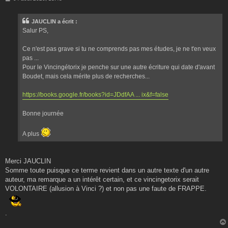
e
s
s
JAUCLIN a écrit :
a
g
Salur PS,
e
Ce n'est pas grave si tu ne comprends pas mes études, je ne t'en veux
pas ...
Pour le Vincingétorix je penche sur une autre écriture qui date d'avant
Boudet, mais cela mérite plus de recherches...
https://books.google.fr/books?id=JDdfAA ... ix&f=false
Bonne journée
A plus
Merci JAUCLIN
Somme toute puisque ce terme revient dans un autre texte d'un autre
auteur, ma remarque a un intérêt certain, et ce vincingetorix serait
VOLONTAIRE (allusion à Vinci ?) et non pas une faute de FRAPPE.
.