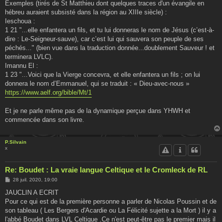
Exemples (tirés de St Matthieu dont quelques traces d'un évangile en
hébreu auraient subsisté dans la région au XIIIe siècle) :
Ieschoua :
1 21 "...elle enfantera un fils, et tu lui donneras le nom de Jésus (c’est-à-
dire : Le-Seigneur-sauve), car c’est lui qui sauvera son peuple de ses
péchés..." (bien vue dans la traduction donnée...doublement Sauveur ! et
terminera LVLC).
Imannu El :
1 23 "...Voici que la Vierge concevra, et elle enfantera un fils ; on lui
donnera le nom d’Emmanuel, qui se traduit : « Dieu-avec-nous »
https://www.aelf.org/bible/Mt/1
Et je ne parle même pas de la dynamique perçue dans YHWH et
commencée dans son livre.
P.Silvain
x
Re: Boudet : La vraie langue Celtique et le Cromleck de RL
M
28 juil. 2020, 19:00
e
s
JAUCLIN A ECRIT
s
Pour ce qui est de la première personne a parler de Nicolas Poussin et de
a
g
son tableau ( Les Bergers d'Acardie ou La Félicité sujette a la Mort ) il y a
e
l'abbé Boudet dans LVL Celtique .Ce n'est peut-être pas le premier mais il