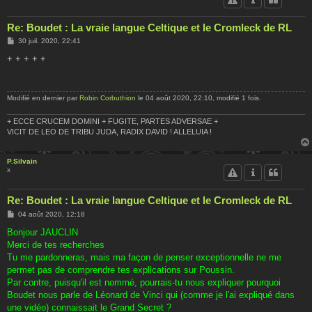
Re: Boudet : La vraie langue Celtique et le Cromleck de RL
M
30 juil. 2020, 22:41
e
s
+ + + + +
s
a
g
e
Modifié en dernier par
Robin Corbuthion
le 04 août 2020, 22:10, modifié 1 fois.
+ ECCE CRUCEM DOMINI + FUGITE, PARTES ADVERSAE +
VICIT DE LEO DE TRIBU JUDA, RADIX DAVID ! ALLELUIA !
P.Silvain
x
Re: Boudet : La vraie langue Celtique et le Cromleck de RL
M
04 août 2020, 12:18
e
s
Bonjour JAUCLIN
s
Merci de tes recherches
a
g
Tu me pardonneras, mais ma façon de penser exceptionnelle ne me
e
permet pas de comprendre tes explications sur Poussin.
Par contre, puisqu'il est nommé, pourrais-tu nous expliquer pourquoi
Boudet nous parle de Léonard de Vinci qui (comme je l'ai expliqué dans
une vidéo) connaissait le Grand Secret ?