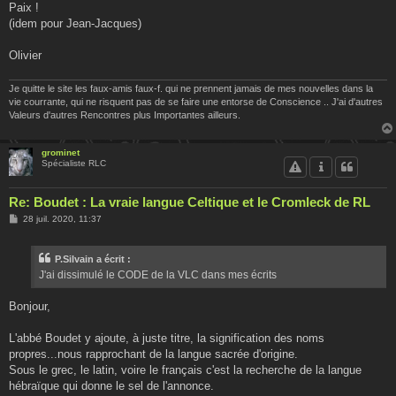
Paix !
(idem pour Jean-Jacques)
Olivier
Je quitte le site les faux-amis faux-f. qui ne prennent jamais de mes nouvelles dans la
vie courrante, qui ne risquent pas de se faire une entorse de Conscience .. J'ai d'autres
Valeurs d'autres Rencontres plus Importantes ailleurs.
grominet
Spécialiste RLC
Re: Boudet : La vraie langue Celtique et le Cromleck de RL
M
28 juil. 2020, 11:37
e
s
s
P.Silvain a écrit :
a
g
J'ai dissimulé le CODE de la VLC dans mes écrits
e
Bonjour,
L'abbé Boudet y ajoute, à juste titre, la signification des noms
propres...nous rapprochant de la langue sacrée d'origine.
Sous le grec, le latin, voire le français c'est la recherche de la langue
hébraïque qui donne le sel de l'annonce.