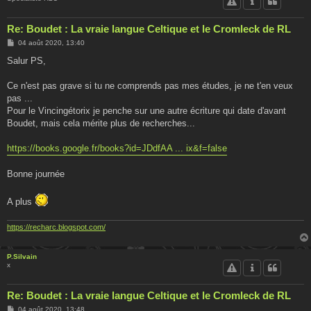
Re: Boudet : La vraie langue Celtique et le Cromleck de RL
M
04 août 2020, 13:40
e
s
Salur PS,
s
a
g
Ce n'est pas grave si tu ne comprends pas mes études, je ne t'en veux
e
pas ...
Pour le Vincingétorix je penche sur une autre écriture qui date d'avant
Boudet, mais cela mérite plus de recherches...
https://books.google.fr/books?id=JDdfAA ... ix&f=false
Bonne journée
A plus
https://recharc.blogspot.com/
P.Silvain
x
Re: Boudet : La vraie langue Celtique et le Cromleck de RL
M
04 août 2020, 13:48