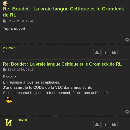
Re: Boudet : La vraie langue Celtique et le Cromleck
de RL
M
22 juil. 2020, 19:44
e
s
Topic ouvert
s
a
g
e
P.Silvain
x
Re: Boudet : La vraie langue Celtique et le Cromleck de RL
M
22 juil. 2020, 21:13
e
s
Bonjour
s
En réponse à tous les sceptiques,
a
g
J'ai dissimulé le CODE de la VLC dans mes écrits
e
Ainsi, je pourrai toujours, à tout moment, établir une antériorité.
.
olivier
x