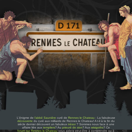
L'énigme de
l'abbé Saunière
curé de
Rennes le Chateau
: La fabuleuse
découverte
du curé aux milliards de Rennes le Chateau! A t-il à la fin du
siècle dernier découvert un fabuleux
trésor
? Sommes nous face à une
affaire liée aux
templiers
? Au
prieuré de sion
? Aux
wisigoths
? Ce
forum sur Rennes le Chateau
vous aidera peut-être à comprendre ou à