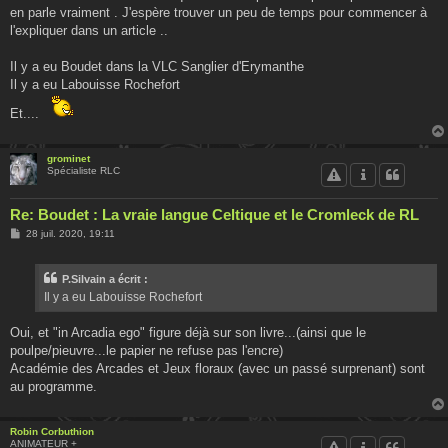
en parle vraiment . J'espère trouver un peu de temps pour commencer à
l'expliquer dans un article ..
Il y a eu Boudet dans la VLC Sanglier d'Erymanthe
Il y a eu Labouisse Rochefort
Et....
grominet
Spécialiste RLC
Re: Boudet : La vraie langue Celtique et le Cromleck de RL
M
28 juil. 2020, 19:11
e
s
s
P.Silvain a écrit :
a
g
Il y a eu Labouisse Rochefort
e
Oui, et "in Arcadia ego" figure déjà sur son livre...(ainsi que le
poulpe/pieuvre...le papier ne refuse pas l'encre)
Académie des Arcades et Jeux floraux (avec un passé surprenant) sont
au programme.
Robin Corbuthion
ANIMATEUR +