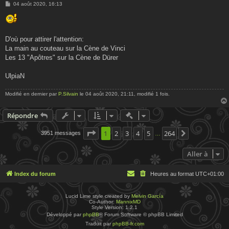
M
04 août 2020, 16:13
e
s
s
a
g
D'où pour attirer l'attention:
e
La main au couteau sur la Cène de Vinci
Les 13 "Apôtres" sur la Cène de Dürer
UlpiaN
Modifié en dernier par
P.Silvain
le 04 août 2020, 21:11, modifié 1 fois.
Actions rapides de modératio
Répondre
Page
1
1
2
sur
3
264
4
5
264
3951 messages
Suivante
…
Aller à
Index du forum
Heures au format
UTC+01:00
Lucid Lime style created by
Melvin García
Co-Author:
MannixMD
Style Version: 1.2.1
Développé par
phpBB
® Forum Software © phpBB Limited
Traduit par
phpBB-fr.com