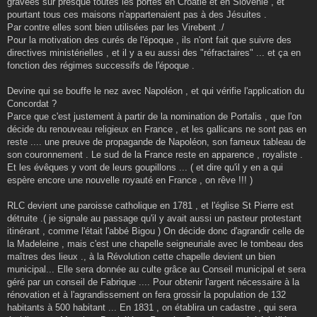
gravées sur presque toutes les portes en Croatie et en Slovénie , et
pourtant tous ces maisons n'appartenaient pas à des Jésuites .
Par contre elles sont bien utilisées par les Virebent ./
Pour la motivation des curés de l'époque , ils n'ont fait que suivre des
directives ministérielles , et il y a eu aussi des "réfractaires" ... et ça en
fonction des régimes successifs de l'époque .
Devine qui se bouffe le nez avec Napoléon , et qui vérifie l'application du
Concordat ?
Parce que c'est justement à partir de la nomination de Portalis , que l'on
décide du renouveau religieux en France , et les gallicans ne sont pas en
reste .... une preuve de propagande de Napoléon, son fameux tableau de
son couronnement . Le sud de la France reste en apparence , royaliste .
Et les évêques y vont de leurs goupillons ... ( et dire qu'il y en a qui
espère encore une nouvelle royauté en France , on rêve !!! )
RLC devient une paroisse catholique en 1781 , et l'église St Pierre est
détruite .( je signale au passage qu'il y avait aussi un pasteur protestant
itinérant , comme l'était l'abbé Bigou ) On décide donc d'agrandir celle de
la Madeleine , mais c'est une chapelle seigneuriale avec le tombeau des
maîtres des lieux ., à la Révolution cette chapelle devient un bien
municipal... Elle sera donnée au culte grâce au Conseil municipal et sera
géré par un conseil de Fabrique .... Pour obtenir l'argent nécessaire à la
rénovation et à l'agrandissement on fera grossir la population de 132
habitants à 500 habitant ... En 1831 , on établira un cadastre , qui sera