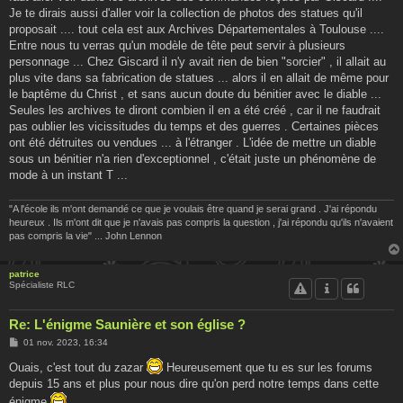
Je te dirais aussi d'aller voir la collection de photos des statues qu'il
proposait .... tout cela est aux Archives Départementales à Toulouse ....
Entre nous tu verras qu'un modèle de tête peut servir à plusieurs
personnage ... Chez Giscard il n'y avait rien de bien "sorcier" , il allait au
plus vite dans sa fabrication de statues ... alors il en allait de même pour
le baptême du Christ , et sans aucun doute du bénitier avec le diable ...
Seules les archives te diront combien il en a été créé , car il ne faudrait
pas oublier les vicissitudes du temps et des guerres . Certaines pièces
ont été détruites ou vendues ... à l'étranger . L'idée de mettre un diable
sous un bénitier n'a rien d'exceptionnel , c'était juste un phénomène de
mode à un instant T ...
"A l'école ils m'ont demandé ce que je voulais être quand je serai grand . J'ai répondu
heureux . Ils m'ont dit que je n'avais pas compris la question , j'ai répondu qu'ils n'avaient
pas compris la vie" ... John Lennon
patrice
Spécialiste RLC
Re: L'énigme Saunière et son église ?
M
01 nov. 2023, 16:34
e
s
Ouais, c'est tout du zazar
Heureusement que tu es sur les forums
s
depuis 15 ans et plus pour nous dire qu'on perd notre temps dans cette
a
g
énigme