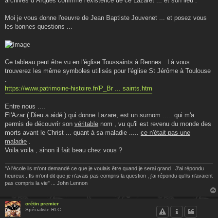
archives d''Arques confirme l'existence de ce Lazaret ... et son lieu .
Moi je vous donne l'oeuvre de Jean Baptiste Jouvenet ... et posez vous
les bonnes questions ...
Ce tableau peut être vu en l'église Toussaints à Rennes . Là vous
trouverez les même symboles utilisés pour l'église St Jérôme à Toulouse
.
https://www.patrimoine-histoire.fr/P_Br ... saints.htm
Entre nous ....
El'Azar ( Dieu a aidé ) qui donne Lazare, est un
surnom
..... qui m'a
permis de découvrir son
véritable
nom , vu qu'il est revenu du monde des
morts avant le Christ ... quant à sa maladie .....
ce n'était pas une
maladie
.
Voila voila , sinon il fait beau chez vous ?
"A l'école ils m'ont demandé ce que je voulais être quand je serai grand . J'ai répondu
heureux . Ils m'ont dit que je n'avais pas compris la question , j'ai répondu qu'ils n'avaient
pas compris la vie" ... John Lennon
crétin premier
Spécialiste RLC