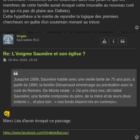
membres de cette famille aurait évoqué cette trouvaille au nouveau curé
(ce qui n'a pas dû plaire aux Dalbiès).
Cette hypothèse a le mérite de rejoindre la logique des premiers
chercheurs en quête d'un souterrain menant au trésor.
Virgile
Spécialiste RLC
Re: L'énigme Saunière et son église ?
M
18 févr. 2024, 15:22
e
s
s
a
g
Jusqu'en 1889, Saunière habite avec une vieille tante de 75 ans puis, à
e
partir de 1890, la famille Dénarnaud emménage au presbytère avec le
curé de Rennes. De Monts relate : « J'ai pris chez moi, dit l'abbé
Saunière, une famille composée du père, de la mère et de leurs deux
enfants »... et plus loin : « nos fonds étaient mis en commun».
Merci Léa d'avoir évoqué ce passage.
https://www.facebook.com/VirgiledeBarsac/