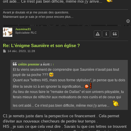
ont aidé... Ce n'est pas bien difficile, même moi j'y arrive...
Avant je doutais et je me posais des questions.
Maintenant que je sais je m'en pose encore plus...
Jasmina31
Spécialiste RLC
Re: L'énigme Saunière et son église ?
M
14 déc. 2023, 11:28
e
s
s
crétin premier
a écrit :
↑
a
g
Et tu viens seulement de comprendre que Saunière n'avait pas tout
e
payé de sa poche ???
Quant aux "lettres HIS, mais sous forme stylisées", je pense que tu dois
être la seule ici à en ignorer la signification...
Au lieu de nous faire le "remake de Dallas" et son univers pitoyable, tu
ferais mieux de réfléchir aux motivations de nos curés et de ceux qui
les ont aidé... Ce n'est pas bien difficile, même moi j'y arrive...
C1 je remets juste dans la perspective ce financement . Cela permet
d'éviter aux nouveaux chercheurs de perdre leur temps .
HIS , je sais ce que cela veut dire . Savais tu que ces lettres se trouvent