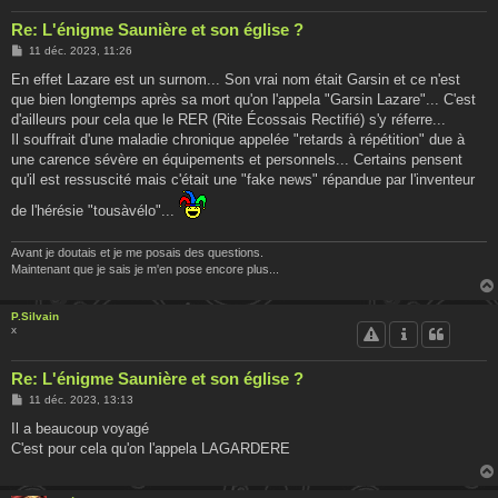
Re: L'énigme Saunière et son église ?
M
11 déc. 2023, 11:26
e
s
En effet Lazare est un surnom... Son vrai nom était Garsin et ce n'est
s
que bien longtemps après sa mort qu'on l'appela "Garsin Lazare"... C'est
a
g
d'ailleurs pour cela que le RER (Rite Écossais Rectifié) s'y réferre...
e
Il souffrait d'une maladie chronique appelée "retards à répétition" due à
une carence sévère en équipements et personnels... Certains pensent
qu'il est ressuscité mais c'était une "fake news" répandue par l'inventeur
de l'hérésie "tousàvélo"...
Avant je doutais et je me posais des questions.
Maintenant que je sais je m'en pose encore plus...
P.Silvain
x
Re: L'énigme Saunière et son église ?
M
11 déc. 2023, 13:13
e
s
Il a beaucoup voyagé
s
C'est pour cela qu'on l'appela LAGARDERE
a
g
e