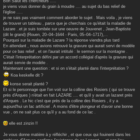
Bon Salut les chercheurs .....
s
je viens vous donner du grain à moudre .... au sujet du bas relief de
a
g
l'église .....
e
je ne sais pas vraiment comment aborder le sujet . Mais voila , je viens
de trouver un tableau , parce que je cherchais ce qu'était la maladie de
Lazare ..et je suis tombée sur une oeuvre de Jouvenet , Jean-Baptiste
(dit le grand) (Rouen, 20–04–1644 - Paris, 05–04–1717),...
Pourquoi sur la maladie de Lazare ? la réponse viendra plus tard
En attendant , nous avions retrouvé la gravure qui aurait servi de modèle
pour ce bas relief , et on l'aurait intitulé : le sermon sur la montagne .
C'était l'interprétation défini par un accord collégial d'après la gravure qui
aurait servie de modèle .
Maintenant une question : et si on s'était planté dans l'interprétation ?
Koa keskelle dit ?
konse serait planté ?
Et si le personnage que l'on voit sur la colline des Rosiers ( qui se trouve
près d'Arques ) n'était en fait LAZARE .... et qu'il y avait un lazaret près
d'Arques . Le hic c'est que près de la colline des Rosiers , il y a
aujourd'hui un lac artificiel . A moins d'être plongeur et d'avoir une bonne
vue , on ne sait plus ce qu'il y a au fond de ce lac .
elle est zinzin !!
Je vous donne matière à y réfléchir , et que ceux qui fouinent dans les