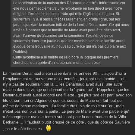
La localisation de la maison des Dénarnaud est très intéressante car
elle nous permet d'émettre une hypothèse en lien direct avec notre
énigme : l'existence de souterrain qui relie l'église au château. Si
souterrain il y a, il passait nécessairement, en droite ligne, par les
jardins jouxtant la maison initiale de la famille Dénarnaud. Ce qui nous
amène à penser que la famille de Marie avait peut-être découvert,
avant l'arrivée de Saunière sur la commune, l'existence de ce
souterrain dans leur jardin et que les membres de cette famille aurait
évoqué cette trouvaille au nouveau curé (ce qui n'a pas dû plaire aux
Dalbiès).
Cette hypothèse a le mérite de rejoindre la logique des premiers
chercheurs en quête d'un souterrain menant au trésor.
La maison Denarnaud a été rasée dans les années 90 .... aujourd'hui à
l'emplacement se trouve une croix cerclée , jouxtant une librairie ... et il
n'y a pas de souterrain par là ... les Denarnaud avait aussi une autre
maison dans le village qui donnait sur la "grand rue" . Rappelons que les
Denarnaud avait aussi adopté une fillette , qui plus tard est parti avec son
fils et son mari en Algèrie et que les soeurs de Marie ont fait tout de
même de beaux mariages . La famille était loin de roulé sur l'or , mais
n'était pas non plus sur la paille . Le père de Marie avait une parcelle qu'il
a échangé pour avoir le terrain suffisant pour la construction de la Villa
Béthanie ... il faudrait plutôt creusé de ce côté , que du côté de Saunière
, pour le côté finances .