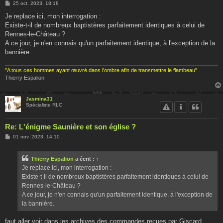
M
25 oct. 2023, 18:18
e
s
Je replace ici, mon interrogation :
s
Existe-t-il de nombreux baptistères parfaitement identiques à celui de
a
g
Rennes-le-Château ?
e
A ce jour, je n'en connais qu'un parfaitement identique, à l'exception de la
bannière.
"A tous ces hommes ayant œuvré dans l'ombre afin de transmettre le flambeau"
Thierry Espalion
Jasmina31
Spécialiste RLC
Re: L'énigme Saunière et son église ?
M
01 nov. 2023, 14:10
e
s
s
Thierry Espalion
a écrit :
↑
a
g
Je replace ici, mon interrogation :
e
Existe-t-il de nombreux baptistères parfaitement identiques à celui de
Rennes-le-Château ?
A ce jour, je n'en connais qu'un parfaitement identique, à l'exception de
la bannière.
faut aller voir dans les archives des commandes reçues par Giscard ....