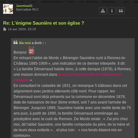
Jasmina31
Spécialiste RLC
Re: L'énigme Saunière et son église ?
M
14 avr. 2024, 23:15
e
s
s
léa rosi
a écrit :
↑
a
g
e
Bonjour
En relisant l'abbé de Monts « Bérenger Saunière curé à Rennes-le-
Château 1885-1909 », une indication de ce dernier interpelle. Il dit :
« La famille Dénarnaud habite donc, à cette époque (1878), à Rennes,
une maison donnant dans
la rue principale entre le château et le
cimetière
».
En consultant le cadastre de 1831, on remarque 5 bâtisses dans cet
alignement avec jardins attenants côté nord. Pour rappel, les
Dénarnaud sont déjà présents sur la commune en décembre 1878,
date de naissance de leur 3ème enfant, soit 7 ans avant l'arrivée de
Bérenger. Jusqu'en 1889, Saunière habite avec une vieille tante de 75
ans puis, à partir de 1890, la famille Dénarnaud emménage au
presbytère avec le curé de Rennes. De Monts relate : « J'ai pris chez
moi, dit l'abbé Saunière, une famille composée du père, de la mère et
de leurs deux enfants »... et plus loin : « nos fonds étaient mis en
commun».