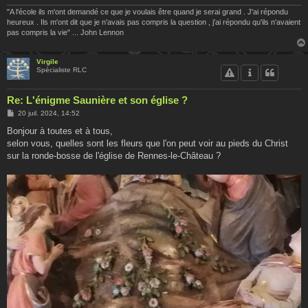
"A l'école ils m'ont demandé ce que je voulais être quand je serai grand . J'ai répondu
heureux . Ils m'ont dit que je n'avais pas compris la question , j'ai répondu qu'ils n'avaient
pas compris la vie" ... John Lennon
Virgile
Spécialiste RLC
Re: L'énigme Saunière et son église ?
M
20 juil. 2024, 14:52
e
s
Bonjour à toutes et à tous,
s
selon vous, quelles sont les fleurs que l'on peut voir au pieds du Christ
a
g
sur la ronde-bosse de l'église de Rennes-le-Château ?
e