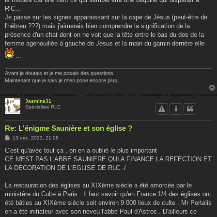
RlC...
Je passe sur les signes apparaissant sur la cape de Jésus (peut-être de
l'hébreu ???) mais j'aimerais bien comprendre la signification de la
présence d'un chat dont on ne voit que la tête entre le bas du dos de la
femme agenouillée à gauche de Jésus et la main du gamin derrière elle
...
Avant je doutais et je me posais des questions.
Maintenant que je sais je m'en pose encore plus...
Jasmina31
Spécialiste RLC
Re: L'énigme Saunière et son église ?
M
13 déc. 2023, 21:08
e
s
C'est qu'avec tout ça , on en a oublié le plus important
s
CE N'EST PAS L'ABBE SAUNIERE QUI A FINANCE LA REFECTION ET
a
g
LA DECORATION DE L'EGLISE DE RLC ./
e
La restauration des églises au XIXème siècle a été amorcée par le
ministère du Culte à Paris . Il faut savoir qu'en France 1/4 des églises ont
été bâties au XIXème siècle soit environ 9 000 lieux de culte . Mr Portalis
en a été initiateur avec son neveu l'abbé Paul d'Astros . D'ailleurs ce