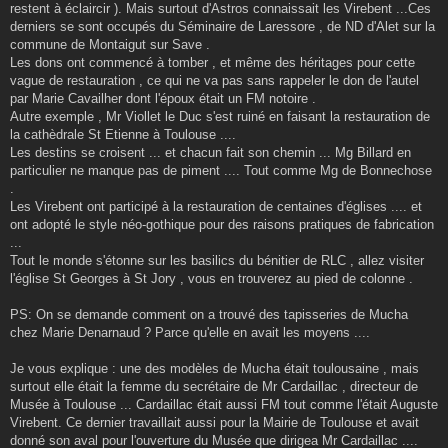
restent à éclaircir ). Mais surtout d'Astros connaissait les Virebent ...Ces
derniers se sont occupés du Séminaire de Laressore , de ND d'Alet sur la
commune de Montaigut sur Save .
Les dons ont commencé à tomber , et même des héritages pour cette
vague de restauration , ce qui ne va pas sans rappeler le don de l'autel
par Marie Cavailher dont l'époux était un FM notoire .
Autre exemple , Mr Viollet le Duc s'est ruiné en faisant la restauration de
la cathèdrale St Etienne à Toulouse ....
Les destins se croisent ... et chacun fait son chemin ... Mg Billard en
particulier ne manque pas de piment .... Tout comme Mg de Bonnechose
.
Les Virebent ont participé à la restauration de centaines d'églises .... et
ont adopté le style néo-gothique pour des raisons pratiques de fabrication
...
Tout le monde s'étonne sur les basilics du bénitier de RLC , allez visiter
l'église St Georges à St Jory , vous en trouverez au pied de colonne .
PS: On se demande comment on a trouvé des tapisseries de Mucha
chez Marie Denarnaud ? Parce qu'elle en avait les moyens ....
Je vous explique : une des modèles de Mucha était toulousaine , mais
surtout elle était la femme du secrétaire de Mr Cardaillac , directeur de
Musée à Toulouse ... Cardaillac était aussi FM tout comme l'était Auguste
Virebent. Ce dernier travaillait aussi pour la Mairie de Toulouse et avait
donné son aval pour l'ouverture du Musée que dirigea Mr Cardaillac ....