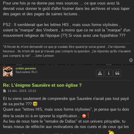
Pour une fois je ne donne pas mes sources ... ce que vous avez là
devrait vous donner le goût d'aller fouiner dans les archives et vous taper
des pages et des pages de saines lectures .
PS2 : Il semblerait que les lettres HIS , mais sous forme stylisées ,
soient la "marque" des Virebent , à moins que ce ne soit la "marque" d'un
mouvement religieux de l'époque (??) Si vous avez une hypothèse ???
"A l'école ils m'ont demandé ce que je voulais être quand je serai grand . J'ai répondu
heureux . Ils m'ont dit que je n'avais pas compris la question , j'ai répondu qu'ils n'avaient
pas compris la vie" ... John Lennon
crétin premier
Spécialiste RLC
Re: L'énigme Saunière et son église ?
M
14 déc. 2023, 10:22
e
s
Et tu viens seulement de comprendre que Saunière n'avait pas tout payé
s
de sa poche ???
a
g
Quant aux "lettres HIS, mais sous forme stylisées", je pense que tu dois
e
être la seule ici à en ignorer la signification...
Au lieu de nous faire le "remake de Dallas" et son univers pitoyable, tu
ferais mieux de réfléchir aux motivations de nos curés et de ceux qui les