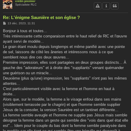
crétin premier
Spécialiste RLC
Re: L'énigme Saunière et son église ?
M
13 déc. 2023, 11:31
e
s
Bonjour à tous et toutes...
s
Très intéressante cette comparaison entre le haut relief de RlC et l'œuvre
a
g
ayant servi de modèle...
e
Le grain étant moulu depuis longtemps et même panifié avec une pointe
de sel, laissons de côté les âneries et intéressons nous à ce que
semblent nous dire ces deux œuvres...
Première impression, elles sont partagées en deux groupes distincts... À
gauche des "adorateurs" et à droite des "suppliants" venant quémander
une guérison ou un miracle...
Deuxième (plus qu'une) impression, les "suppliants" n'ont pas les mêmes
attentes...
C'est particulièrement visible avec la femme et l'homme en haut à
droite...
Alors que, sur le modèle, la femme a le visage enfoui dans ses mains
(visiblement terrassée par le chagrin) et que l'homme semble supplier
Jésus de la consoler, la version Saunière est un tantinet différente...
La femme semble aveugle et l'homme ne supplie pas Jésus mais semble
désigner la femme dans un geste qui semble dire "vois dans quel état elle
est"... Idem pour le couple du bas dont la femme semble paralysée dans
le modèle car elle tient ce qui semble être une béquille qui disparaît à