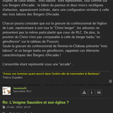
Auprès de cette brebis, ''trois bâtons'' sont représentés, tout comme sur
Les Bergers d'Arcadie : le bâton du pasteur et deux troncs rectilignes
d'arbustes, apparaissent inclinés, dans une configuration similaire à celle
des trois bâtons des Bergers d'Arcadie.
Chacun pourra constater que sur la gravure du confessionnal de l'église
de Liart, représentant à son tour le "Christ berger", les arbustes ne
présentent pas la même particularité que ceux de RLC. De plus, la
position du Christ n'est pas comparable à celle du berger barbu "en
génuflexion" sur le tableau de Poussin.
Seule la gravure du confessionnal de Rennes-le-Château présente "trois
bâtons" et un berger barbu en génuflexion, rappelant ces éléments
caractéristiques des Bergers d'Arcadie !
L'ensemble étant représenté sous une ''arcade'' ...
"A tous ces hommes ayant œuvré dans l'ombre afin de transmettre le flambeau"
Thierry Espalion
Jasmina31
Spécialiste RLC
Re: L'énigme Saunière et son église ?
M
10 déc. 2023, 18:15
e
s