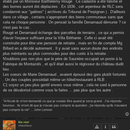
établi par un Monsieur Barthélémy Rougé . Ce cadastre a été falsifié et
des bornes auront été déplacées . En 1836 , cet arpenteur de RLC sera
condamné aux "galères" ( archives du Tribunal de Perpignan ) . D'ailleurs
dans ce village , certains s'approprient des biens communaux sans que
cela ne choque personne . On pensait la famille Denarnaud démunie ? ce
n'est pas le cas .
Rougé et Denarnaud échange des parcelles de terrains , ce qui a permis
d'avoir l'espace suffisant pour la Villa Béthanie . Celle ci avait été
construite pour être une pension de retraite , mais en fin de compte Mg
Billard en a décidé autrement . Il y avait sans aucun doute des endroits
plus méritants ou plus commodes pour des curés à la retraite .
N'oublions pas non plus que le père de Saunière occupait un poste à la
Fabrique de Montazels , et qu'il était aussi le régisseur du château dudit
lieu .
Les soeurs de Marie Denarnaud , avaient épousé des gars plutôt fortunés
. Un des couples possédait même un hôtel/restaurant à RLB .
C1 soyez un peu plus gentil envers vous même , cela ne sied à personne
de se dévalorisé comme vous le faites ... pas plus que les autre .
"A l'école ils m'ont demandé ce que je voulais être quand je serai grand . J'ai répondu
heureux . Ils m'ont dit que je n'avais pas compris la question , j'ai répondu qu'ils n'avaient
pas compris la vie" ... John Lennon
léa rosi
chercheur