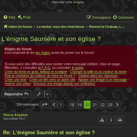
résoudre cette
énigme
.
FAQ
PCM
S’enregistrer
Connexion
Index du forum
Le rendez vous des chercheurs
Rennes le Chateau, Le rendez-vous des chercheurs
L'énigme Saunière et son église ?
Règles du forum
Il est impératif de lire
les règles
avant de poster sur le forum!
Aides du forum
Si vous avez des difficultés pour poster votre message (édition, mise en page,
BBcodes...) consultez
la F.A.Q.
ou consultez
le guide
:
Créer du texte en gras, italique et souligné
-
Changer la taille ou la couleur du texte
-
Puis-je combiner les balises de mise en forme ?
-
Citation dans les réponses
-
Créer une liste
-
Créer un lien vers un autre site
-
Ajouter une image à un message
-
Insérer une video
-
Envoyer une image depuis son ordinateur
Répondre
Page
20
1
sur
23
18
19
20
21
22
23
334 messages
Précédente
Suivante
…
Thierry Espalion
Spécialiste RLC
Re: L'énigme Saunière et son église ?