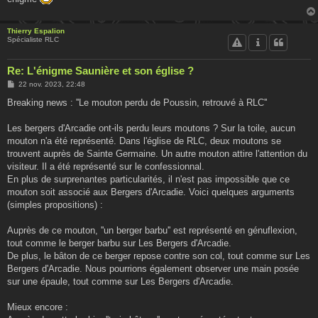
e
Thierry Espalion
Spécialiste RLC
Re: L'énigme Saunière et son église ?
M
22 nov. 2023, 22:48
e
s
Breaking news : ''Le mouton perdu de Poussin, retrouvé à RLC''
s
a
g
Les bergers d'Arcadie ont-ils perdu leurs moutons ? Sur la toile, aucun
e
mouton n'a été représenté. Dans l'église de RLC, deux moutons se
trouvent auprès de Sainte Germaine. Un autre mouton attire l'attention du
visiteur. Il a été représenté sur le confessionnal.
En plus de surprenantes particularités, il n'est pas impossible que ce
mouton soit associé aux Bergers d'Arcadie. Voici quelques arguments
(simples propositions) :
Auprès de ce mouton, ''un berger barbu'' est représenté en génuflexion,
tout comme le berger barbu sur Les Bergers d'Arcadie.
De plus, le bâton de ce berger repose contre son col, tout comme sur Les
Bergers d'Arcadie. Nous pourrions également observer une main posée
sur une épaule, tout comme sur Les Bergers d'Arcadie.
Mieux encore :