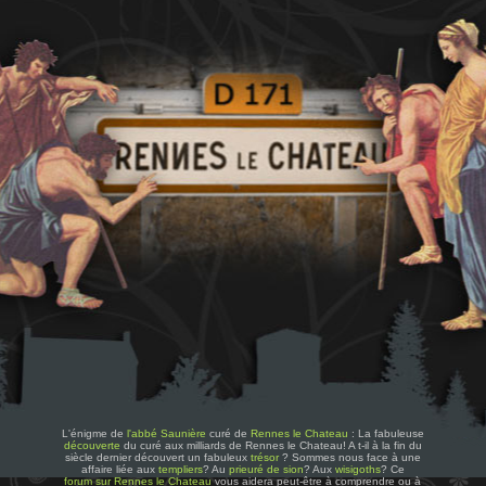
L'énigme de
l'abbé Saunière
curé de
Rennes le Chateau
: La fabuleuse
découverte
du curé aux milliards de Rennes le Chateau! A t-il à la fin du
siècle dernier découvert un fabuleux
trésor
? Sommes nous face à une
affaire liée aux
templiers
? Au
prieuré de sion
? Aux
wisigoths
? Ce
forum sur Rennes le Chateau
vous aidera peut-être à comprendre ou à