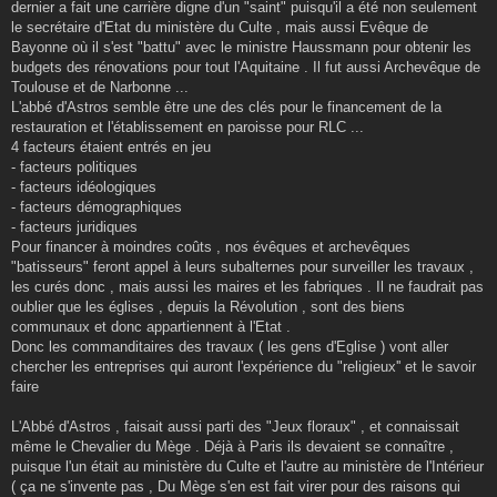
dernier a fait une carrière digne d'un "saint" puisqu'il a été non seulement
le secrétaire d'Etat du ministère du Culte , mais aussi Evêque de
Bayonne où il s'est "battu" avec le ministre Haussmann pour obtenir les
budgets des rénovations pour tout l'Aquitaine . Il fut aussi Archevêque de
Toulouse et de Narbonne ...
L'abbé d'Astros semble être une des clés pour le financement de la
restauration et l'établissement en paroisse pour RLC ...
4 facteurs étaient entrés en jeu
- facteurs politiques
- facteurs idéologiques
- facteurs démographiques
- facteurs juridiques
Pour financer à moindres coûts , nos évêques et archevêques
"batisseurs" feront appel à leurs subalternes pour surveiller les travaux ,
les curés donc , mais aussi les maires et les fabriques . Il ne faudrait pas
oublier que les églises , depuis la Révolution , sont des biens
communaux et donc appartiennent à l'Etat .
Donc les commanditaires des travaux ( les gens d'Eglise ) vont aller
chercher les entreprises qui auront l'expérience du "religieux'' et le savoir
faire
L'Abbé d'Astros , faisait aussi parti des "Jeux floraux" , et connaissait
même le Chevalier du Mège . Déjà à Paris ils devaient se connaître ,
puisque l'un était au ministère du Culte et l'autre au ministère de l'Intérieur
( ça ne s'invente pas , Du Mège s'en est fait virer pour des raisons qui