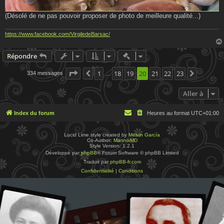
(Désolé de ne pas pouvoir proposer de photo de meilleure qualité...)
https://www.facebook.com/VirgiledeBarsac/
Actions rapides de modératio
Répondre
Page
20
1
sur
23
18
19
20
21
22
23
334 messages
Précédente
Suivante
…
Aller à
Index du forum
Heures au format
UTC+01:00
Lucid Lime style created by
Melvin García
Co-Author:
MannixMD
Style Version: 1.2.1
Développé par
phpBB
® Forum Software © phpBB Limited
Traduit par
phpBB-fr.com
Confidentialité
|
Conditions