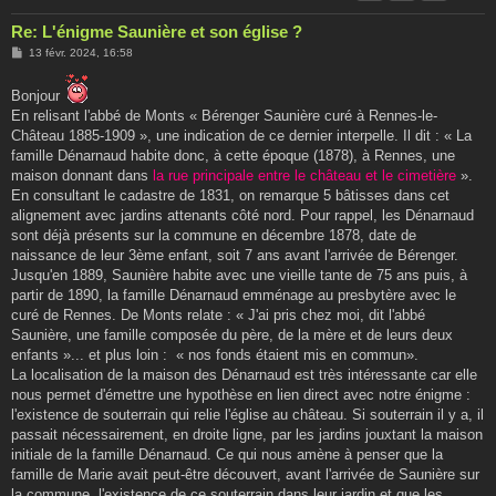
Re: L'énigme Saunière et son église ?
M
13 févr. 2024, 16:58
e
s
s
Bonjour
a
En relisant l'abbé de Monts « Bérenger Saunière curé à Rennes-le-
g
e
Château 1885-1909 », une indication de ce dernier interpelle. Il dit : « La
famille Dénarnaud habite donc, à cette époque (1878), à Rennes, une
maison donnant dans
la rue principale entre le château et le cimetière
».
En consultant le cadastre de 1831, on remarque 5 bâtisses dans cet
alignement avec jardins attenants côté nord. Pour rappel, les Dénarnaud
sont déjà présents sur la commune en décembre 1878, date de
naissance de leur 3ème enfant, soit 7 ans avant l'arrivée de Bérenger.
Jusqu'en 1889, Saunière habite avec une vieille tante de 75 ans puis, à
partir de 1890, la famille Dénarnaud emménage au presbytère avec le
curé de Rennes. De Monts relate : « J'ai pris chez moi, dit l'abbé
Saunière, une famille composée du père, de la mère et de leurs deux
enfants »... et plus loin : « nos fonds étaient mis en commun».
La localisation de la maison des Dénarnaud est très intéressante car elle
nous permet d'émettre une hypothèse en lien direct avec notre énigme :
l'existence de souterrain qui relie l'église au château. Si souterrain il y a, il
passait nécessairement, en droite ligne, par les jardins jouxtant la maison
initiale de la famille Dénarnaud. Ce qui nous amène à penser que la
famille de Marie avait peut-être découvert, avant l'arrivée de Saunière sur
la commune, l'existence de ce souterrain dans leur jardin et que les