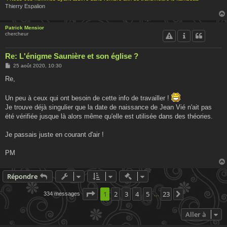
Thierry Espalion
Patrick Mensior
chercheur
Re: L'énigme Saunière et son église ?
M
25 août 2020, 10:30
e
s
Re,
s
a
g
Un peu à ceux qui ont besoin de cette info de travailler !
e
Je trouve déjà singulier que la date de naissance de Jean Vié n'ait pas
été vérifiée jusque là alors même qu'elle est utilisée dans des théories.
Je passais juste en courant d'air !
PM
Actions rapides de modératio
Répondre
Page
1
1
2
sur
3
23
4
5
23
334 messages
Suivante
…
Aller à