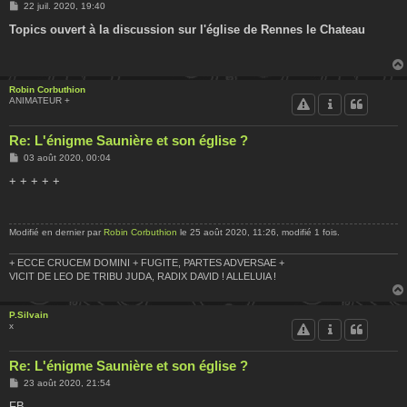
M
22 juil. 2020, 19:40
e
s
Topics ouvert à la discussion sur l'église de Rennes le Chateau
s
a
g
e
Robin Corbuthion
ANIMATEUR +
Re: L'énigme Saunière et son église ?
M
03 août 2020, 00:04
e
s
+ + + + +
s
a
g
e
Modifié en dernier par
Robin Corbuthion
le 25 août 2020, 11:26, modifié 1 fois.
+ ECCE CRUCEM DOMINI + FUGITE, PARTES ADVERSAE +
VICIT DE LEO DE TRIBU JUDA, RADIX DAVID ! ALLELUIA !
P.Silvain
x
Re: L'énigme Saunière et son église ?
M
23 août 2020, 21:54
e
s
FB