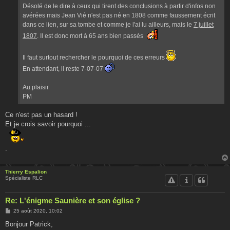
Désolé de le dire à ceux qui tirent des conclusions à partir d'infos non
avérées mais Jean Vié n'est pas né en 1808 comme faussement écrit
dans ce lien, sur sa tombe et comme je l'ai lu ailleurs, mais le
7 juillet
1807
. Il est donc mort à 65 ans bien passés
Il faut surtout rechercher le pourquoi de ces erreurs
En attendant, il reste 7-07-07
Au plaisir
PM
Ce n'est pas un hasard !
Et je crois savoir pourquoi ...
.
Thierry Espalion
Spécialiste RLC
Re: L'énigme Saunière et son église ?
M
25 août 2020, 10:02
e
s
Bonjour Patrick,
s