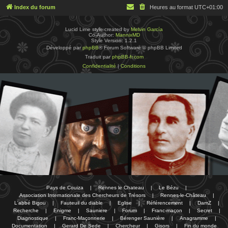
Index du forum
Heures au format
UTC+01:00
Lucid Lime style created by
Melvin García
Co-Author:
MannixMD
Style Version: 1.2.1
Développé par
phpBB
® Forum Software © phpBB Limited
Traduit par
phpBB-fr.com
Confidentialité
|
Conditions
Pays de Couiza
|
Rennes le Chateau
|
Le Bézu
|
Association Internationale des Chercheurs de Trésors
|
Rennes-le-Château
|
L'abbé Bigou
|
Fauteuil du diable
|
Eglise
|
Référencement
|
DamZ
|
Recherche
|
Enigme
|
Sauniere
|
Forum
|
Franc-maçon
|
Secret
|
Diagnostique
|
Franc-Maçonnerie
|
Bérenger Saunière
|
Anagramme
|
Documentation
|
Gerard De Sede
|
Chercheur
|
Gisors
|
Fin du monde