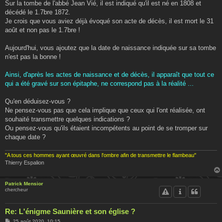
Sur la tombe de l'abbé Jean Vié, il est indiqué qu'il est né en 1808 et
a
g
décédé le 1.7bre 1872.
e
Je crois que vous aviez déjà évoqué son acte de décès, il est mort le 31
août et non pas le 1.7bre !
Aujourd'hui, vous ajoutez que la date de naissance indiquée sur sa tombe
n'est pas la bonne !
Ainsi, d'après les actes de naissance et de décès, il apparaît que tout ce
qui a été gravé sur son épitaphe, ne correspond pas à la réalité ...
Qu'en déduisez-vous ?
Ne pensez-vous pas que cela implique que ceux qui l'ont réalisée, ont
souhaité transmettre quelques indications ?
Ou pensez-vous qu'ils étaient incompétents au point de se tromper sur
chaque date ?
"A tous ces hommes ayant œuvré dans l'ombre afin de transmettre le flambeau"
Thierry Espalion
Patrick Mensior
chercheur
Re: L'énigme Saunière et son église ?
M
25 août 2020, 10:15