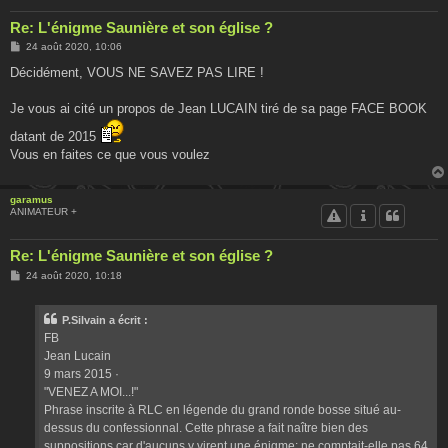
Re: L'énigme Saunière et son église ?
M
24 août 2020, 10:06
e
s
Décidément, VOUS NE SAVEZ PAS LIRE !
s
a
g
Je vous ai cité un propos de Jean LUCAIN tiré de sa page FACE BOOK
e
datant de 2015
Vous en faites ce que vous voulez
garamus
ANIMATEUR +
Re: L'énigme Saunière et son église ?
M
24 août 2020, 10:18
e
s
s
P.Silvain a écrit :
a
g
FB
e
Jean Lucain
9 mars 2015 ·
"VENEZ A MOI...!"
Phrase inscrite à RLC en légende du grand ronde bosse situé au-
dessus du confessionnal. Cette phrase a fait naître bien des
suppositions car d'aucuns y virent une énigme:
ne comptait-elle pas 64