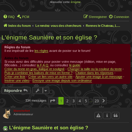
résoudre cette
énigme
.
FAQ
PCM
S’enregistrer
Connexion
Index du forum
Le rendez vous des chercheurs
Rennes le Chateau, Le rendez-vous des chercheurs
L'énigme Saunière et son église ?
Règles du forum
Il est impératif de lire
les règles
avant de poster sur le forum!
Aides du forum
Si vous avez des difficultés pour poster votre message (édition, mise en page,
BBcodes...) consultez
la F.A.Q.
ou consultez
le guide
:
Créer du texte en gras, italique et souligné
-
Changer la taille ou la couleur du texte
-
Puis-je combiner les balises de mise en forme ?
-
Citation dans les réponses
-
Créer une liste
-
Créer un lien vers un autre site
-
Ajouter une image à un message
-
Insérer une video
-
Envoyer une image depuis son ordinateur
Répondre
Page
1
1
2
sur
3
23
4
5
23
334 messages
Suivante
…
blanchefort
Administrateur
L'énigme Saunière et son église ?