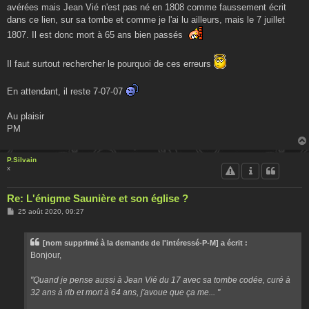
avérées mais Jean Vié n'est pas né en 1808 comme faussement écrit
dans ce lien, sur sa tombe et comme je l'ai lu ailleurs, mais le 7 juillet
1807. Il est donc mort à 65 ans bien passés
Il faut surtout rechercher le pourquoi de ces erreurs
En attendant, il reste 7-07-07
Au plaisir
PM
P.Silvain
x
Re: L'énigme Saunière et son église ?
M
25 août 2020, 09:27
e
s
s
[nom supprimé à la demande de l'intéressé-P-M] a écrit :
a
g
Bonjour,
e
"Quand je pense aussi à Jean Vié du 17 avec sa tombe codée, curé à
32 ans à rlb et mort à 64 ans, j'avoue que ça me... "