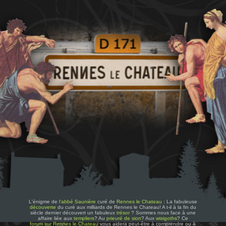
L'énigme de
l'abbé Saunière
curé de
Rennes le Chateau
: La fabuleuse
découverte
du curé aux milliards de Rennes le Chateau! A t-il à la fin du
siècle dernier découvert un fabuleux
trésor
? Sommes nous face à une
affaire liée aux
templiers
? Au
prieuré de sion
? Aux
wisigoths
? Ce
forum sur Rennes le Chateau
vous aidera peut-être à comprendre ou à