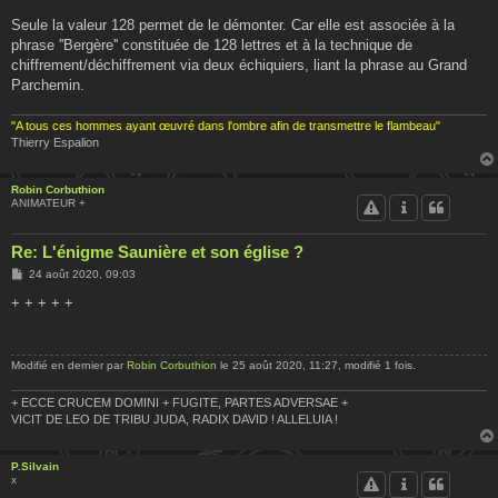
Seule la valeur 128 permet de le démonter. Car elle est associée à la
phrase ''Bergère'' constituée de 128 lettres et à la technique de
chiffrement/déchiffrement via deux échiquiers, liant la phrase au Grand
Parchemin.
"A tous ces hommes ayant œuvré dans l'ombre afin de transmettre le flambeau"
Thierry Espalion
Robin Corbuthion
ANIMATEUR +
Re: L'énigme Saunière et son église ?
M
24 août 2020, 09:03
e
s
+ + + + +
s
a
g
e
Modifié en dernier par
Robin Corbuthion
le 25 août 2020, 11:27, modifié 1 fois.
+ ECCE CRUCEM DOMINI + FUGITE, PARTES ADVERSAE +
VICIT DE LEO DE TRIBU JUDA, RADIX DAVID ! ALLELUIA !
P.Silvain
x