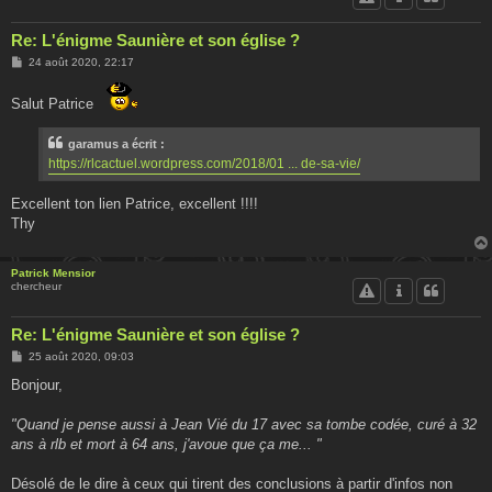
Re: L'énigme Saunière et son église ?
M
24 août 2020, 22:17
e
s
s
Salut Patrice
a
g
e
garamus a écrit :
https://rlcactuel.wordpress.com/2018/01 ... de-sa-vie/
Excellent ton lien Patrice, excellent !!!!
Thy
Patrick Mensior
chercheur
Re: L'énigme Saunière et son église ?
M
25 août 2020, 09:03
e
s
Bonjour,
s
a
g
"Quand je pense aussi à Jean Vié du 17 avec sa tombe codée, curé à 32
e
ans à rlb et mort à 64 ans, j'avoue que ça me... "
Désolé de le dire à ceux qui tirent des conclusions à partir d'infos non