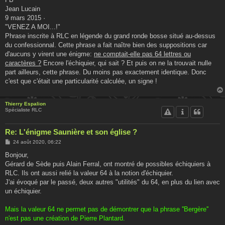
s
Jean Lucain
a
g
9 mars 2015 ·
e
"VENEZ A MOI...!"
Phrase inscrite à RLC en légende du grand ronde bosse situé au-dessus
du confessionnal. Cette phrase a fait naître bien des suppositions car
d'aucuns y virent une énigme:
ne comptait-elle pas 64 lettres ou
caractères ?
Encore l'échiquier, qui sait ? Et puis on ne la trouvait nulle
part ailleurs, cette phrase. Du moins pas exactement identique. Donc
c'est que c'était une particularité calculée, un signe !
Thierry Espalion
Spécialiste RLC
Re: L'énigme Saunière et son église ?
M
24 août 2020, 06:22
e
s
Bonjour,
s
Gérard de Sède puis Alain Ferral, ont montré de possibles échiquiers à
a
g
RLC. Ils ont aussi relié la valeur 64 à la notion d'échiquier.
e
J'ai évoqué par le passé, deux autres "utilités" du 64, en plus du lien avec
un échiquier.
Mais la valeur 64 ne permet pas de démontrer que la phrase ''Bergère''
n'est pas une création de Pierre Plantard.