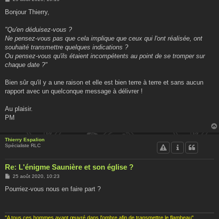
e
s
Bonjour Thierry,
s
a
g
"Qu'en déduisez-vous ?
e
Ne pensez-vous pas que cela implique que ceux qui l'ont réalisée, ont
souhaité transmettre quelques indications ?
Ou pensez-vous qu'ils étaient incompétents au point de se tromper sur
chaque date ?"
Bien sûr qu'il y a une raison et elle est bien terre à terre et sans aucun
rapport avec un quelconque message à délivrer !
Au plaisir.
PM
Thierry Espalion
Spécialiste RLC
Re: L'énigme Saunière et son église ?
M
25 août 2020, 10:23
e
s
Pourriez-vous nous en faire part ?
s
a
g
e
"A tous ces hommes ayant œuvré dans l'ombre afin de transmettre le flambeau"