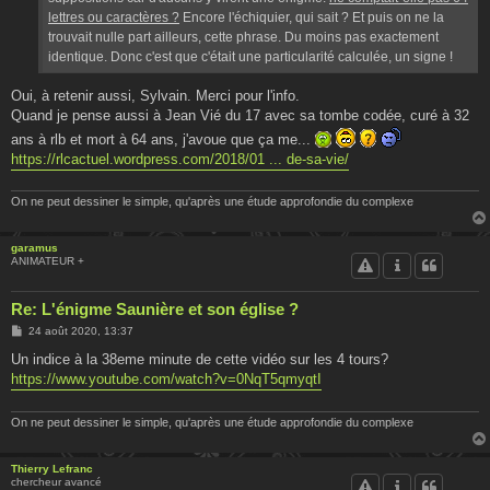
lettres ou caractères ?
Encore l'échiquier, qui sait ? Et puis on ne la
trouvait nulle part ailleurs, cette phrase. Du moins pas exactement
identique. Donc c'est que c'était une particularité calculée, un signe !
Oui, à retenir aussi, Sylvain. Merci pour l'info.
Quand je pense aussi à Jean Vié du 17 avec sa tombe codée, curé à 32
ans à rlb et mort à 64 ans, j'avoue que ça me...
https://rlcactuel.wordpress.com/2018/01 ... de-sa-vie/
On ne peut dessiner le simple, qu'après une étude approfondie du complexe
garamus
ANIMATEUR +
Re: L'énigme Saunière et son église ?
M
24 août 2020, 13:37
e
s
Un indice à la 38eme minute de cette vidéo sur les 4 tours?
s
https://www.youtube.com/watch?v=0NqT5qmyqtI
a
g
e
On ne peut dessiner le simple, qu'après une étude approfondie du complexe
Thierry Lefranc
chercheur avancé