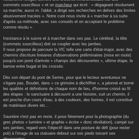
sommets sourcilleux » et un
marcheur
qui écrit : « dégageant résolument
sa marche, aussi m. l'abbé, a dirigé ses recherches en dehors des limites
abusivement tracées ». Notre curé nous invite à « marcher à sa suite
d'après sa méthode, avec ses conseils et en acceptant le problème
comme résolu ».
Insistance à le suivre et à marcher dans ses pas. Le cérébral, la tête
(sommets sourcilleux) doit se coupler avec les jambes.
Il nous propose de parcourir la VlC telle une carte d'état-major, avec des
chemins d'écriture linéaires d'observations préliminaires (mise en route)
jusqu'à son point d'arrivée « champs des découvertes », ultime étape, le
barrow entre bugat et lés crossés.
Dès son départ du pont de Serres, pour que le lecteur aventureux ne
s'égare pas, Boudet, dans « ce grimoire à déchiffrer », a jalonné et borné
les qualités et définitions de chaque nom de lieu, d'homme croisé au fil
des étapes : le sanctuaire à découvrir a une histoire, suit un chemin, il
est proche d'un cours d'eau, à des couleurs, des formes, il est constitué
de matériaux divers etc...
Saunière n'est pas en reste, il pose fièrement pour la photographie (du
grec photos « lumière » et graphie « écrire » donc révélation), campé sur
ses jambes, regard vers l'objectif dans une posture de défi (pour rester
poli) à l'image de sa statuaire debout sur ses pieds toisant ses
découvertes.