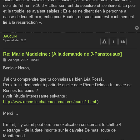
celui de l'effroi : v.16.8 « Elles sortirent du sépulcre et s'enfuirent. La peur
et le trouble les avaient saisies ; Et elles ne dirent rien à personne à
cause de leur effroi », enfin pour Boudet, ce sanctuaire est « intimement
lié à la résurrection ».
JAUCLIN
Spécialiste RLC
Re: Marie Madeleine : [A la demande de J-Panstouaux]
M
20 sept. 2025, 16:39
e
s
Bonjour Heron,
s
a
g
J'ai cru comprendre que tu connaissais bien Léa Rossi ..
e
Peux-tu lui demander à partir de quelle date Pierre Delmas fut maire de
Rennes les bains ?
( voir l'étude intéressante suivante :
http://www.renne-le-chateau.com/cures/cures1.html
)
Merci ...
En fait, il y aurait peut-être une explication concernant le chiffre 4
« étrange » de la date inscrite sur le calvaire Delmas, route de
Montferrand.