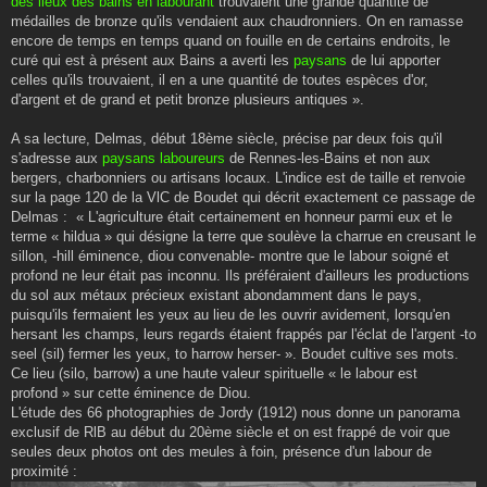
des lieux des bains en labourant
trouvaient une grande quantité de
médailles de bronze qu'ils vendaient aux chaudronniers. On en ramasse
encore de temps en temps quand on fouille en de certains endroits, le
curé qui est à présent aux Bains a averti les
paysans
de lui apporter
celles qu'ils trouvaient, il en a une quantité de toutes espèces d'or,
d'argent et de grand et petit bronze plusieurs antiques ».
A sa lecture, Delmas, début 18ème siècle, précise par deux fois qu'il
s'adresse aux
paysans laboureurs
de Rennes-les-Bains et non aux
bergers, charbonniers ou artisans locaux. L'indice est de taille et renvoie
sur la page 120 de la VlC de Boudet qui décrit exactement ce passage de
Delmas : « L'agriculture était certainement en honneur parmi eux et le
terme « hildua » qui désigne la terre que soulève la charrue en creusant le
sillon, -hill éminence, diou convenable- montre que le labour soigné et
profond ne leur était pas inconnu. Ils préféraient d'ailleurs les productions
du sol aux métaux précieux existant abondamment dans le pays,
puisqu'ils fermaient les yeux au lieu de les ouvrir avidement, lorsqu'en
hersant les champs, leurs regards étaient frappés par l'éclat de l'argent -to
seel (sil) fermer les yeux, to harrow herser- ». Boudet cultive ses mots.
Ce lieu (silo, barrow) a une haute valeur spirituelle « le labour est
profond » sur cette éminence de Diou.
L'étude des 66 photographies de Jordy (1912) nous donne un panorama
exclusif de RlB au début du 20ème siècle et on est frappé de voir que
seules deux photos ont des meules à foin, présence d'un labour de
proximité :