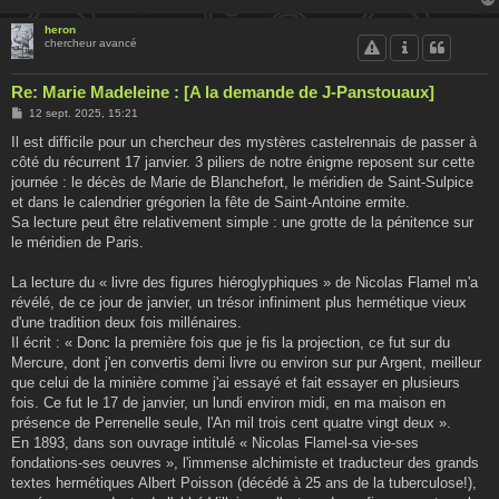
heron
chercheur avancé
Re: Marie Madeleine : [A la demande de J-Panstouaux]
M
12 sept. 2025, 15:21
e
s
Il est difficile pour un chercheur des mystères castelrennais de passer à
s
côté du récurrent 17 janvier. 3 piliers de notre énigme reposent sur cette
a
g
journée : le décès de Marie de Blanchefort, le méridien de Saint-Sulpice
e
et dans le calendrier grégorien la fête de Saint-Antoine ermite.
Sa lecture peut être relativement simple : une grotte de la pénitence sur
le méridien de Paris.
La lecture du « livre des figures hiéroglyphiques » de Nicolas Flamel m'a
révélé, de ce jour de janvier, un trésor infiniment plus hermétique vieux
d'une tradition deux fois millénaires.
Il écrit : « Donc la première fois que je fis la projection, ce fut sur du
Mercure, dont j'en convertis demi livre ou environ sur pur Argent, meilleur
que celui de la minière comme j'ai essayé et fait essayer en plusieurs
fois. Ce fut le 17 de janvier, un lundi environ midi, en ma maison en
présence de Perrenelle seule, l'An mil trois cent quatre vingt deux ».
En 1893, dans son ouvrage intitulé « Nicolas Flamel-sa vie-ses
fondations-ses oeuvres », l'immense alchimiste et traducteur des grands
textes hermétiques Albert Poisson (décédé à 25 ans de la tuberculose!),