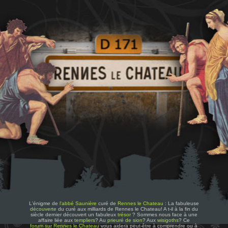
L'énigme de
l'abbé Saunière
curé de
Rennes le Chateau
: La fabuleuse
découverte
du curé aux milliards de Rennes le Chateau! A t-il à la fin du
siècle dernier découvert un fabuleux
trésor
? Sommes nous face à une
affaire liée aux
templiers
? Au
prieuré de sion
? Aux
wisigoths
? Ce
forum sur Rennes le Chateau
vous aidera peut-être à comprendre ou à