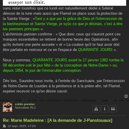
sans noter toutefois que ce lundi est naturellement dédié à Séléné
déesse de la lune mais aussi que Flamel se place sous la protection de
la Sainte Vierge : «
Tant y a que par la grâce de Dieu et l'intercession de
la bienheureuse et Sainte Vierge, je sçûs ce que je désirais, c'est à dire
les premiers principes
».
L'alchimiste parisien confirme : « Que donc ceux qui n'auront point ces
marques essentielles se retirent de bonne heure des Opérations, afin
qu'ils évitent une perte assurée » et « La couleur qu'il te faut avoir doit
être parfaite en noirceur et ce en l'espace de
QUARANTE JOURS
».
Nous y sommes,
QUARANTE JOURS avant le 17 janvier 1382 tombe le
08 décembre soit le jour fêté « de la conception de Notre-Dame » ou,
depuis 1854, le jour de l'immaculée conception
.
Dés lors, Saunière nous invite, à l'entrée du Sanctuaire, par l'intercession
de Notre-Dame de Lourdes à la pénitence et à la prière afin, tel Flamel,
espérer recevoir ce qu'on désire savoir.
crétin premier
Spécialiste RLC
Re: Marie Madeleine : [A la demande de J-Panstouaux]
M
12 sept. 2025, 17:03