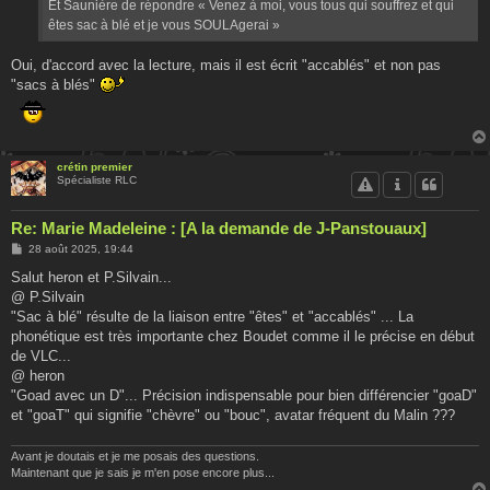
g
Et Saunière de répondre « Venez à moi, vous tous qui souffrez et qui
e
êtes sac à blé et je vous SOULAgerai »
Oui, d'accord avec la lecture, mais il est écrit "accablés" et non pas
"sacs à blés"
crétin premier
Spécialiste RLC
Re: Marie Madeleine : [A la demande de J-Panstouaux]
M
28 août 2025, 19:44
e
s
Salut heron et P.Silvain...
s
@ P.Silvain
a
g
"Sac à blé" résulte de la liaison entre "êtes" et "accablés" ... La
e
phonétique est très importante chez Boudet comme il le précise en début
de VLC...
@ heron
"Goad avec un D"... Précision indispensable pour bien différencier "goaD"
et "goaT" qui signifie "chèvre" ou "bouc", avatar fréquent du Malin ???
Avant je doutais et je me posais des questions.
Maintenant que je sais je m'en pose encore plus...