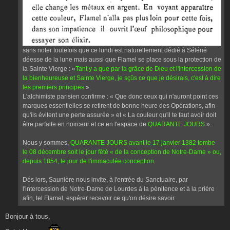
sans noter toutefois que ce lundi est naturellement dédié à Séléné
déesse de la lune mais aussi que Flamel se place sous la protection de
la Sainte Vierge : «
Tant y a que par la grâce de Dieu et l'intercession de
la bienheureuse et Sainte Vierge, je sçûs ce que je désirais, c'est à dire
les premiers principes
».
L'alchimiste parisien confirme : « Que donc ceux qui n'auront point ces
marques essentielles se retirent de bonne heure des Opérations, afin
qu'ils évitent une perte assurée » et « La couleur qu'il te faut avoir doit
être parfaite en noirceur et ce en l'espace de
QUARANTE JOURS
».
Nous y sommes,
QUARANTE JOURS avant le 17 janvier 1382 tombe
le 08 décembre soit le jour fêté « de la conception de Notre-Dame » ou,
depuis 1854, le jour de l'immaculée conception
.
Dés lors, Saunière nous invite, à l'entrée du Sanctuaire, par
l'intercession de Notre-Dame de Lourdes à la pénitence et à la prière
afin, tel Flamel, espérer recevoir ce qu'on désire savoir.
Bonjour à tous,