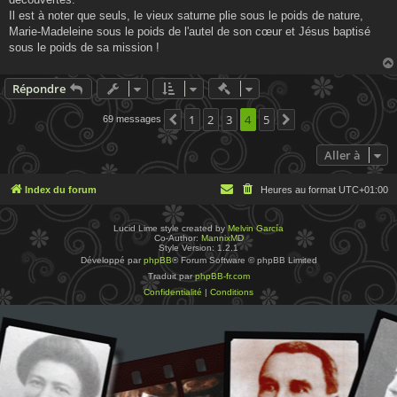
Il est à noter que seuls, le vieux saturne plie sous le poids de nature,
Marie-Madeleine sous le poids de l'autel de son cœur et Jésus baptisé
sous le poids de sa mission !
Actions rapides de modératio
Répondre
1
2
3
4
5
69 messages
Précédente
Suivante
Aller à
Index du forum
Heures au format
UTC+01:00
Lucid Lime style created by
Melvin García
Co-Author:
MannixMD
Style Version: 1.2.1
Développé par
phpBB
® Forum Software © phpBB Limited
Traduit par
phpBB-fr.com
Confidentialité
|
Conditions