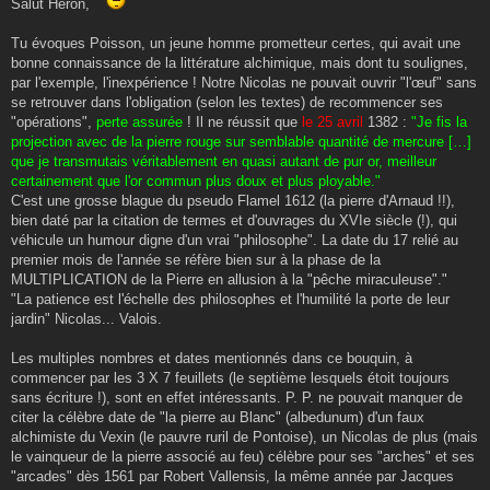
Salut Heron,
Tu évoques Poisson, un jeune homme prometteur certes, qui avait une
bonne connaissance de la littérature alchimique, mais dont tu soulignes,
par l'exemple, l'inexpérience ! Notre Nicolas ne pouvait ouvrir "l'œuf" sans
se retrouver dans l'obligation (selon les textes) de recommencer ses
"opérations",
perte assurée
! Il ne réussit que
le 25 avril
1382 :
"Je fis la
projection avec de la pierre rouge sur semblable quantité de mercure […]
que je transmutais véritablement en quasi autant de pur or, meilleur
certainement que l'or commun plus doux et plus ployable."
C'est une grosse blague du pseudo Flamel 1612 (la pierre d'Arnaud !!),
bien daté par la citation de termes et d'ouvrages du XVIe siècle (!), qui
véhicule un humour digne d'un vrai "philosophe". La date du 17 relié au
premier mois de l'année se réfère bien sur à la phase de la
MULTIPLICATION de la Pierre en allusion à la "pêche miraculeuse"."
"La patience est l'échelle des philosophes et l'humilité la porte de leur
jardin" Nicolas... Valois.
Les multiples nombres et dates mentionnés dans ce bouquin, à
commencer par les 3 X 7 feuillets (le septième lesquels étoit toujours
sans écriture !), sont en effet intéressants. P. P. ne pouvait manquer de
citer la célèbre date de "la pierre au Blanc" (albedunum) d'un faux
alchimiste du Vexin (le pauvre ruril de Pontoise), un Nicolas de plus (mais
le vainqueur de la pierre associé au feu) célèbre pour ses "arches" et ses
"arcades" dès 1561 par Robert Vallensis, la même année par Jacques