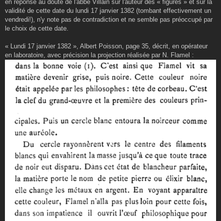
en réponse au doute de l'abbé Villain sur l'auteur des « figures » et sur la
validité de cette date du lundi 17 janvier 1382 (tombant effectivement un
vendredi!), n'y note pas de contradiction et ne semble pas préoccupé par
le choix de cette date.
« Lundi 17 janvier 1382 », Albert Poisson, page 35, décrit, en opérateur
en laboratoire, avec précision la projection réalisée par N. Flamel :