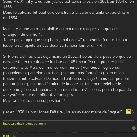
Sous Pie XI , il y a eu trois jubilés extraordinaires : en 1851,en 1854 et en
1858.
Donc le calvaire fut peut-être construit à la suite du jubilé extraordinaire
de 1854…
Mais il y a une autre possibilité qui pourrait expliquer « la graphie
étrange » du chiffre 4.
Je ne peux juger que sur photo , mais ce "4" ressemble à un « 1 » sur
lequel on a rajouté en bas deux traits pour former un « 4 ».
Si Pierre Delmas était déjà maire en 1851, il serait alors possible que ce
calvaire fut construit avec la date de 1851 pour fêter le premier jubilé
extraordinaire. Mais comme les communes ( voir aussi l’église qui
probablement participe aux frais ) ne sont pas fortunées ( bien qu’on
trouve un autre calvaire Delmas à l’entrée du village ! mais pas présent
pour un jubilé), une modification de la date fut faite pour célébrer le
deuxième jubilé extraordinaire " à moindre frais" ...donc peut-être pas de
« mystère » sur ce chiffre 4 « étrange ».
Mais ce n’est qu’une supposition !!
( et en 1858 ils ont lâchés l'affaire , ils en avaient marre de "raquer" !
)
https://recharc.blogspot.com/
P.Silvain