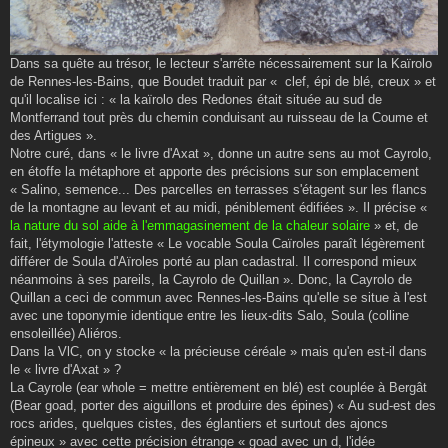
Dans sa quête au trésor, le lecteur s'arrête nécessairement sur la Kaïrolo
de Rennes-les-Bains, que Boudet traduit par « clef, épi de blé, creux » et
qu'il localise ici : « la kaïrolo des Redones était située au sud de
Montferrand tout près du chemin conduisant au ruisseau de la Coume et
des Artigues ».
Notre curé, dans « le livre d'Axat », donne un autre sens au mot Cayrolo,
en étoffe la métaphore et apporte des précisions sur son emplacement
« Salino, semence... Des parcelles en terrasses s'étagent sur les flancs
de la montagne au levant et au midi, péniblement édifiées ». Il précise «
la nature du sol aide à l'emmagasinement de la chaleur solaire
» et, de
fait, l'étymologie l'atteste « Le vocable Soula Caïroles paraît légèrement
différer de Soula d'Aïroles porté au plan cadastral. Il correspond mieux
néanmoins à ses pareils, la Cayrolo de Quillan ». Donc, la Cayrolo de
Quillan a ceci de commun avec Rennes-les-Bains qu'elle se situe à l'est
avec une toponymie identique entre les lieux-dits Salo, Soula (colline
ensoleillée) Aliéros.
Dans la VlC, on y stocke « la précieuse céréale » mais qu'en est-il dans
le « livre d'Axat » ?
La Cayrole (ear whole = mettre entièrement en blé) est couplée à Bergât
(Bear goad, porter des aiguillons et produire des épines) « Au sud-est des
rocs arides, quelques cistes, des églantiers et surtout des ajoncs
épineux » avec cette précision étrange « goad avec un d, l'idée