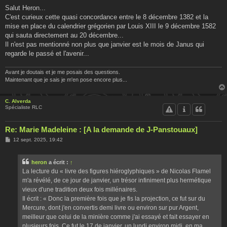
e
s
Salut Heron...
s
C'est curieux cette quasi concordance entre le 8 décembre 1382 et la
a
g
mise en place du calendrier grégorien par Louis XIII le 9 décembre 1582
e
qui sauta directement au 20 décembre...
Il n'est pas mentionné non plus que janvier est le mois de Janus qui
regarde le passé et l'avenir...
Avant je doutais et je me posais des questions.
Maintenant que je sais je m'en pose encore plus...
C. Alverda
Spécialiste RLC
Re: Marie Madeleine : [A la demande de J-Panstouaux]
M
12 sept. 2025, 19:42
e
s
s
heron
a écrit :
↑
a
g
La lecture du « livre des figures hiéroglyphiques » de Nicolas Flamel
e
m'a révélé, de ce jour de janvier, un trésor infiniment plus hermétique
vieux d'une tradition deux fois millénaires.
Il écrit : « Donc la première fois que je fis la projection, ce fut sur du
Mercure, dont j'en convertis demi livre ou environ sur pur Argent,
meilleur que celui de la minière comme j'ai essayé et fait essayer en
plusieurs fois. Ce fut le 17 de janvier, un lundi environ midi, en ma