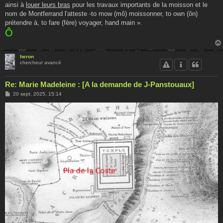
ainsi à
louer leurs bras
pour les travaux importants de la moisson et le
nom de Montferrand l'atteste -to mow (mô) moissonner, to own (ôn)
prétendre à, to fare (fère) voyager, hand main ».
Ô
heron
chercheur avancé
Re: Marie Madeleine : [A la demande de J-Panstouaux]
M
20 sept. 2025, 15:14
e
s
s
a
g
e