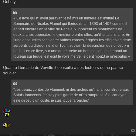
Gohory :
« Ce livre qui n’ avoit paravant esté mis en lumière est intitulé Le
Sommaire de Nicolas Flamel qui ﬂorissait l’an 1393 et 1407 comme il
appert encores en la ville de Paris a S. Innocent es monuments de
deux arches opposites, le cymetierre entre elles, qu’il feit alors faire. En
l’une desquelles sont, entre aultres choses, érigées les efﬁgies de deux
serpents ou dragons et d’un1yon, suyvant la description que d’iceulx ii
ha faict en ce livre, sur une autre arche un homme, tout noir tenant un
rouleau sur lequel est écrit Ie voys merveille dent mou1t je m’esbahis »
Quant à Béroalde de Verville il conseille à ses lecteurs de ne pas se
soucier
"des beaux contes de Flammel, ni des arches qu'il a fait construire aux
Saints-innocents. Je n'ay plus garde de m'en rompre la tête, car ayant
esté déceu d'un costé, je suis tout effarouché."