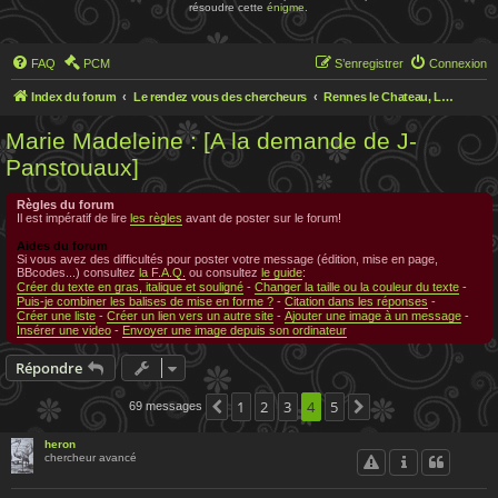
résoudre cette
énigme
.
FAQ
PCM
S’enregistrer
Connexion
Index du forum
Le rendez vous des chercheurs
Rennes le Chateau, Le rendez-vous des chercheurs
Marie Madeleine : [A la demande de J-
Panstouaux]
Règles du forum
Il est impératif de lire
les règles
avant de poster sur le forum!
Aides du forum
Si vous avez des difficultés pour poster votre message (édition, mise en page,
BBcodes...) consultez
la F.A.Q.
ou consultez
le guide
:
Créer du texte en gras, italique et souligné
-
Changer la taille ou la couleur du texte
-
Puis-je combiner les balises de mise en forme ?
-
Citation dans les réponses
-
Créer une liste
-
Créer un lien vers un autre site
-
Ajouter une image à un message
-
Insérer une video
-
Envoyer une image depuis son ordinateur
Répondre
1
2
3
4
5
69 messages
Précédente
Suivante
heron
chercheur avancé