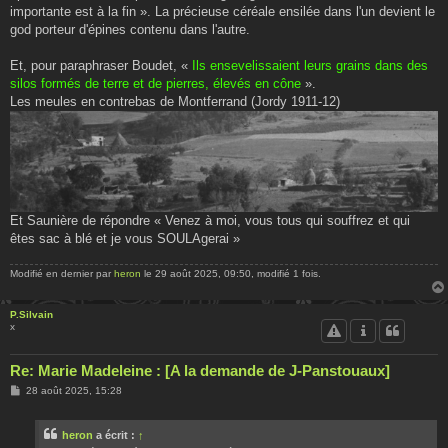
importante est à la fin ». La précieuse céréale ensilée dans l'un devient le
god porteur d'épines contenu dans l'autre.
Et, pour paraphraser Boudet, «
Ils ensevelissaient leurs grains dans des
silos formés de terre et de pierres, élevés en cône
».
Les meules en contrebas de Montferrand (Jordy 1911-12)
Et Saunière de répondre « Venez à moi, vous tous qui souffrez et qui
êtes sac à blé et je vous SOULAgerai »
Modifié en dernier par
heron
le 29 août 2025, 09:50, modifié 1 fois.
P.Silvain
x
Re: Marie Madeleine : [A la demande de J-Panstouaux]
M
28 août 2025, 15:28
e
s
s
heron
a écrit :
↑
a