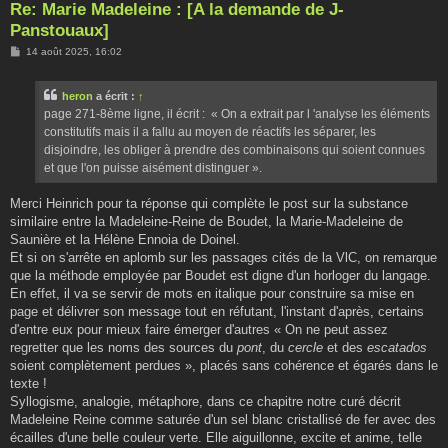
Re: Marie Madeleine : [A la demande de J-
Panstouaux]
M
14 août 2025, 16:02
e
s
s
heron
a écrit :
↑
a
g
page 271-8ème ligne, il écrit : « On a extrait par l 'analyse les éléments
e
constitutifs mais il a fallu au moyen de réactifs les séparer, les
disjoindre, les obliger à prendre des combinaisons qui soient connues
et que l'on puisse aisément distinguer ».
Merci Heinrich pour ta réponse qui complète le post sur la substance
similaire entre la Madeleine-Reine de Boudet, la Marie-Madeleine de
Saunière et la Hélène Ennoia de Doinel.
Et si on s'arrête en aplomb sur les passages cités de la VlC, on remarque
que la méthode employée par Boudet est digne d'un horloger du langage.
En effet, il va se servir de mots en italique pour construire sa mise en
page et délivrer son message tout en réfutant, l'instant d'après, certains
d'entre eux pour mieux faire émerger d'autres « On ne peut assez
regretter que les noms des sources du
pont
, du
cercle
et des
escatados
soient complètement perdues », placés sans cohérence et égarés dans le
texte !
Syllogisme, analogie, métaphore, dans ce chapitre notre curé décrit
Madeleine Reine comme saturée d'un sel blanc cristallisé de fer avec des
écailles d'une belle couleur verte. Elle aiguillonne, excite et anime, telle