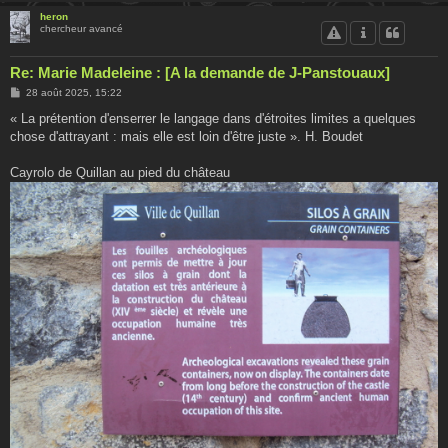
heron
chercheur avancé
Re: Marie Madeleine : [A la demande de J-Panstouaux]
M
28 août 2025, 15:22
e
s
« La prétention d'enserrer le langage dans d'étroites limites a quelques
s
chose d'attrayant : mais elle est loin d'être juste ». H. Boudet
a
g
e
Cayrolo de Quillan au pied du château