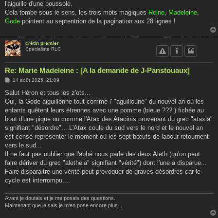
l'aiguille d'une boussole.
Cela tombe sous le sens, les trois mots magiques
Reine, Madeleine,
Gode
pointent au septentrion de la pagination aux 28 lignes !
crétin premier
Spécialiste RLC
Re: Marie Madeleine : [A la demande de J-Panstouaux]
M
14 août 2025, 21:09
e
s
Salut Héron et tous les z'ots...
s
Oui, la Gode aiguillonne tout comme l' "aguillouné" du nouvel an où les
a
g
enfants quêtent leurs étrennes avec une pomme (bleue ??? ) fichée au
e
bout d'une pique ou comme l'Atax des Atacinis provenant du grec "ataxia"
signifiant "désordre"... L'Atax coule du sud vers le nord et le nouvel an
est censé représenter le moment où les sept bœufs de labour retournent
vers le sud...
Il ne faut pas oublier que l'abbé nous parle des deux Aleth (qu'on peut
faire dériver du grec "aletheia" signifiant "vérité") dont l'une a disparue...
Faire disparaitre une vérité peut provoquer de graves désordres car le
cycle est interrompu....
Avant je doutais et je me posais des questions.
Maintenant que je sais je m'en pose encore plus...