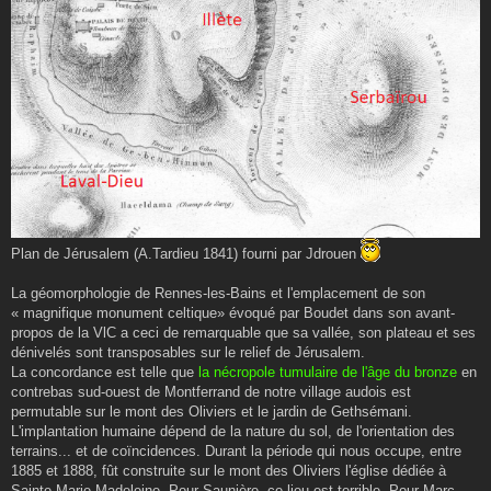
Plan de Jérusalem (A.Tardieu 1841) fourni par Jdrouen
La géomorphologie de Rennes-les-Bains et l'emplacement de son
« magnifique monument celtique» évoqué par Boudet dans son avant-
propos de la VlC a ceci de remarquable que sa vallée, son plateau et ses
dénivelés sont transposables sur le relief de Jérusalem.
La concordance est telle que
la nécropole tumulaire de l'âge du bronze
en
contrebas sud-ouest de Montferrand de notre village audois est
permutable sur le mont des Oliviers et le jardin de Gethsémani.
L'implantation humaine dépend de la nature du sol, de l'orientation des
terrains... et de coïncidences. Durant la période qui nous occupe, entre
1885 et 1888, fût construite sur le mont des Oliviers l'église dédiée à
Sainte Marie-Madeleine. Pour Saunière, ce lieu est terrible. Pour Marc,