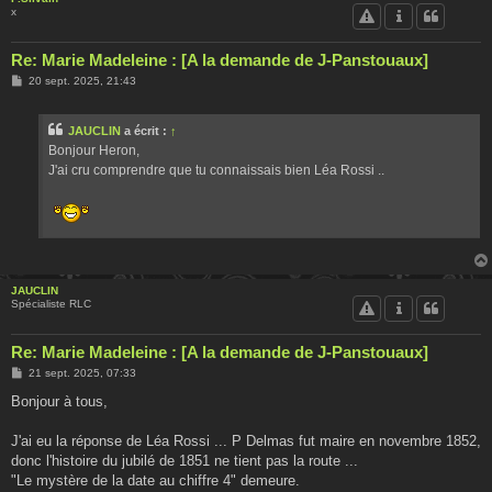
x
Re: Marie Madeleine : [A la demande de J-Panstouaux]
M
20 sept. 2025, 21:43
e
s
s
JAUCLIN
a écrit :
↑
a
g
Bonjour Heron,
e
J'ai cru comprendre que tu connaissais bien Léa Rossi ..
JAUCLIN
Spécialiste RLC
Re: Marie Madeleine : [A la demande de J-Panstouaux]
M
21 sept. 2025, 07:33
e
s
Bonjour à tous,
s
a
g
J'ai eu la réponse de Léa Rossi ... P Delmas fut maire en novembre 1852,
e
donc l'histoire du jubilé de 1851 ne tient pas la route ...
"Le mystère de la date au chiffre 4" demeure.