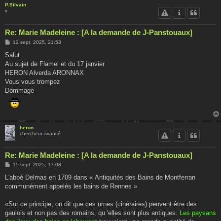
P.Silvain
x
Re: Marie Madeleine : [A la demande de J-Panstouaux]
M
12 sept. 2025, 21:53
e
s
Salut
s
Au sujet de Flamel et du 17 janvier
a
g
HERON Alverda ARONNAX
e
Vous vous trompez
Dommage
heron
chercheur avancé
Re: Marie Madeleine : [A la demande de J-Panstouaux]
M
15 sept. 2025, 17:08
e
s
L'abbé Delmas en 1709 dans « Antiquités des Bains de Montferran
s
communément appelés les bains de Rennes »
a
g
e
«Sur ce principe, on dit que ces urnes (cinéraires) peuvent être des
gaulois et non pas des romains, qu 'elles sont plus antiques.
Les paysans