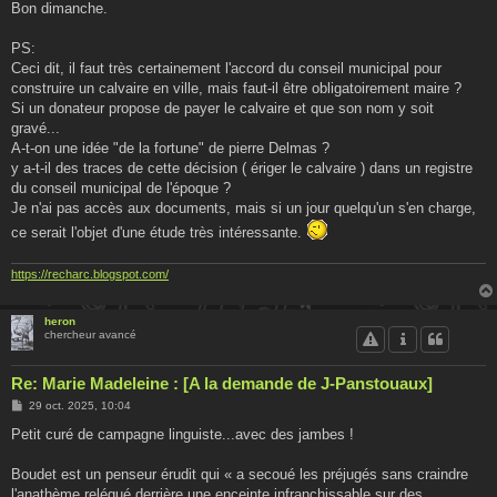
Bon dimanche.
PS:
Ceci dit, il faut très certainement l'accord du conseil municipal pour
construire un calvaire en ville, mais faut-il être obligatoirement maire ?
Si un donateur propose de payer le calvaire et que son nom y soit
gravé...
A-t-on une idée "de la fortune" de pierre Delmas ?
y a-t-il des traces de cette décision ( ériger le calvaire ) dans un registre
du conseil municipal de l'époque ?
Je n'ai pas accès aux documents, mais si un jour quelqu'un s'en charge,
ce serait l'objet d'une étude très intéressante.
https://recharc.blogspot.com/
heron
chercheur avancé
Re: Marie Madeleine : [A la demande de J-Panstouaux]
M
29 oct. 2025, 10:04
e
s
Petit curé de campagne linguiste...avec des jambes !
s
a
g
Boudet est un penseur érudit qui « a secoué les préjugés sans craindre
e
l'anathème relégué derrière une enceinte infranchissable sur des