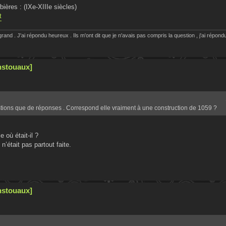
ères : (IXe-XIIIe siècles)
t
rand . J'ai répondu heureux . Ils m'ont dit que je n'avais pas compris la question , j'ai répondu
nstouaux]
stions que de réponses . Correspond elle vraiment à une construction de 1059 ?
 où était-il ?
n’était pas partout faite.
nstouaux]