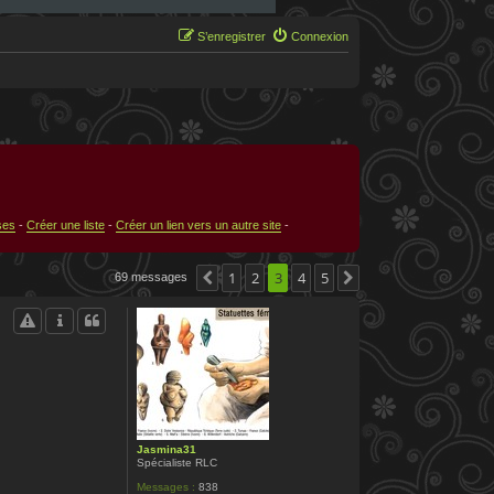
S’enregistrer
Connexion
ses
-
Créer une liste
-
Créer un lien vers un autre site
-
1
2
3
4
5
69 messages
Précédente
Suivante
Jasmina31
Spécialiste RLC
Messages :
838