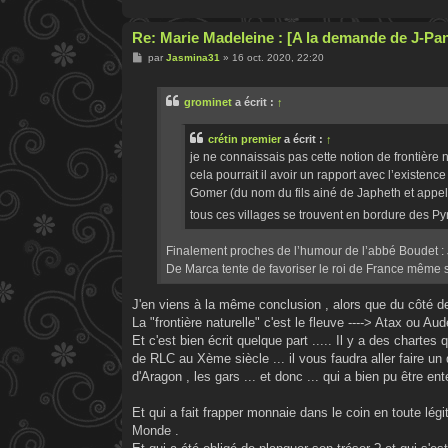
Re: Marie Madeleine : [A la demande de J-Pa
M
par
Jasmina31
»
16 oct. 2020, 22:20
e
s
s
grominet
a écrit :
↑
a
g
e
crétin premier
a écrit :
↑
je ne connaissais pas cette notion de frontière
cela pourrait il avoir un rapport avec l’existen
Gomer (du nom du fils ainé de Japheth et appelé
tous ces villages se trouvent en bordure des 
Finalement proches de l’humour de l’abbé Boudet : Ja
De Marca tente de favoriser le roi de France même s
J'en viens à la même conclusion , alors que du côté de 
La "frontière naturelle" c'est le fleuve ----> Atax ou Au
Et c'est bien écrit quelque part ..... Il y a des chartes
de RLC au Xème siècle ... il vous faudra aller faire un
d'Aragon , les gars ... et donc ... qui a bien pu être en
Et qui a fait frapper monnaie dans le coin en toute légi
Monde .