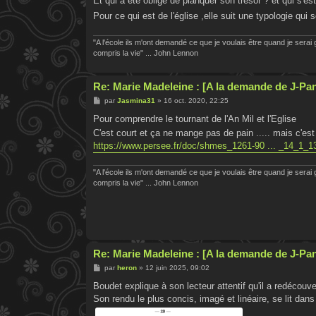
Et qui a été obligé de planquer son trésor ? et qui s'e
Pour ce qui est de l'église ,elle suit une typologie qui 
"A l'école ils m'ont demandé ce que je voulais être quand je serai g
compris la vie" ... John Lennon
Re: Marie Madeleine : [A la demande de J-Pa
M
par
Jasmina31
»
16 oct. 2020, 22:25
e
s
Pour comprendre le tournant de l'An Mil et l'Eglise
s
C'est court et ça ne mange pas de pain ..... mais c'est 
a
g
https://www.persee.fr/doc/shmes_1261-90 ... _14_1_1
e
"A l'école ils m'ont demandé ce que je voulais être quand je serai g
compris la vie" ... John Lennon
Re: Marie Madeleine : [A la demande de J-Pa
M
par
heron
»
12 juin 2025, 09:02
e
s
Boudet explique à son lecteur attentif qu'il a redécouv
s
Son rendu le plus concis, imagé et linéaire, se lit dans
a
g