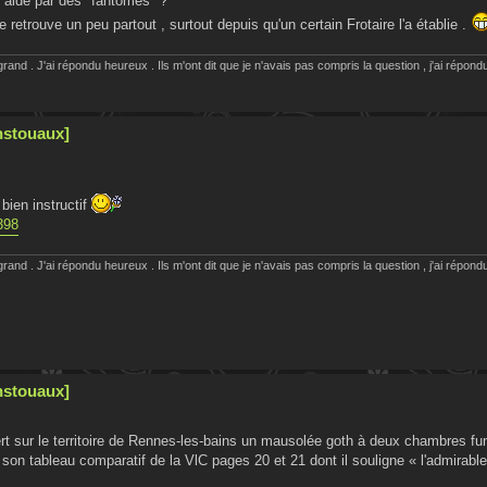
st aidé par des "fantômes" ?
se retrouve un peu partout , surtout depuis qu'un certain Frotaire l'a établie .
rand . J'ai répondu heureux . Ils m'ont dit que je n'avais pas compris la question , j'ai répondu
nstouaux]
bien instructif
398
rand . J'ai répondu heureux . Ils m'ont dit que je n'avais pas compris la question , j'ai répondu
nstouaux]
ert sur le territoire de Rennes-les-bains un mausolée goth à deux chambres fu
 son tableau comparatif de la VlC pages 20 et 21 dont il souligne « l'admirable 