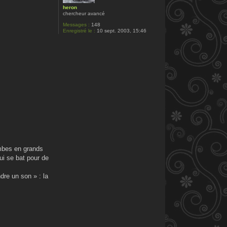
heron
chercheur avancé
Messages :
148
Enregistré le :
10 sept. 2003, 15:46
tombes en grands
qui se bat pour de
dre un son » : la