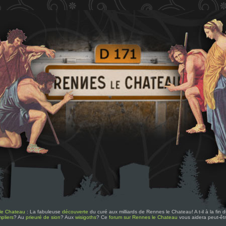
le Chateau
: La fabuleuse
découverte
du curé aux milliards de Rennes le Chateau! A t-il à la fin
pliers
? Au
prieuré de sion
? Aux
wisigoths
? Ce
forum sur Rennes le Chateau
vous aidera peut-êt