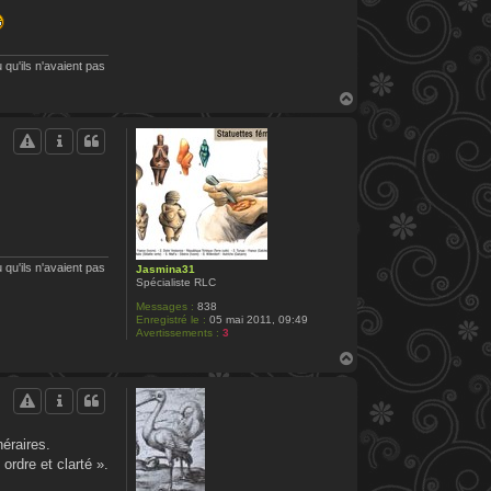
 qu'ils n'avaient pas
H
a
u
t
 qu'ils n'avaient pas
Jasmina31
Spécialiste RLC
Messages :
838
Enregistré le :
05 mai 2011, 09:49
Avertissements :
3
H
a
u
t
néraires.
ordre et clarté ».