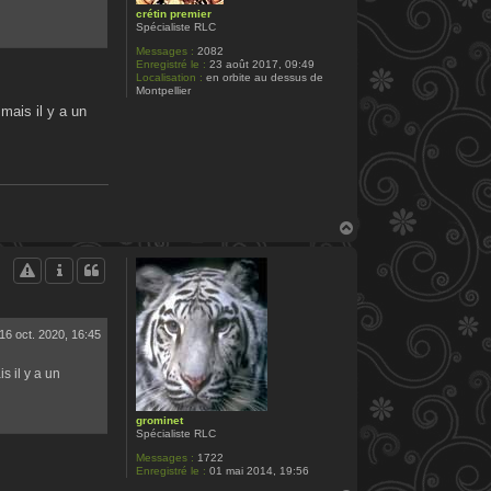
crétin premier
Spécialiste RLC
Messages :
2082
Enregistré le :
23 août 2017, 09:49
Localisation :
en orbite au dessus de
Montpellier
mais il y a un
H
a
u
t
16 oct. 2020, 16:45
s il y a un
grominet
Spécialiste RLC
Messages :
1722
Enregistré le :
01 mai 2014, 19:56