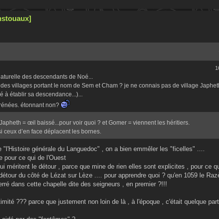
nstouaux]
1
 naturelle des descendants de Noé...
ce des villages portant le nom de Sem et Cham ? je ne connais pas de village Japheth
 à établir sa descendance...)...
Pyrénées. étonnant non?
pheth = œil baissé...pour voir quoi ? et Gomer = viennent les héritiers.
i ceux d’en face déplacent les bornes.
"l'Histoire générale du Languedoc" , on a bien emmêler les "ficelles" ....
de pour ce qui de l'Ouest
 qui méritent le détour , parce que mine de rien elles sont explicites , pour ce qu
 détour du côté de Lézat sur Lèze .... pour apprendre quoi ? qu'en 1059 le Razè
terré dans cette chapelle dite des seigneurs , en premier ?!!!
timité ??? parce que justement non loin de là , à l'époque , c'était quelque pa