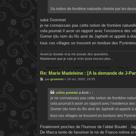
g
e
Sa notion de frontière naturelle choisie par les des
salut Grominet
je ne connaissais pas cette notion de frontière nature
cela pourrait il avoir un rapport avec l’existence des 
Gomer (du nom du fils ainé de Japheth et appelé à étab
tous ces villages se trouvent en bordure des Pyrénée
Avant je doutais et je me posais des questions.
Maintenant que je sais je m'en pose encore plus...
Re: Marie Madeleine : [A la demande de J-Pa
M
par
grominet
»
16 oct. 2020, 19:55
e
s
s
crétin premier
a écrit :
↑
a
g
je ne connaissais pas cette notion de frontière natu
e
cela pourrait il avoir un rapport avec l’existence d
Gomer (du nom du fils ainé de Japheth et appelé à ét
tous ces villages se trouvent en bordure des Pyrén
Finalement proches de l’humour de l’abbé Boudet : Japh
De Marca tente de favoriser le roi de France même si 