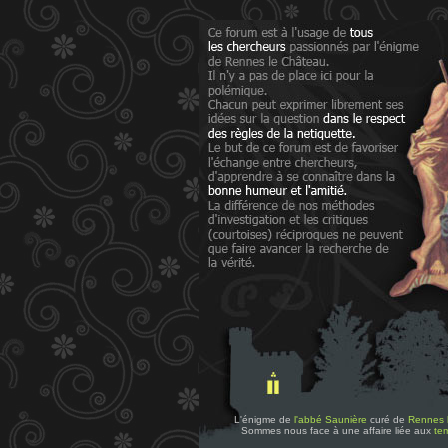
L'énigme de
l'abbé Saunière
curé de
Rennes 
Sommes nous face à une affaire liée aux
tem