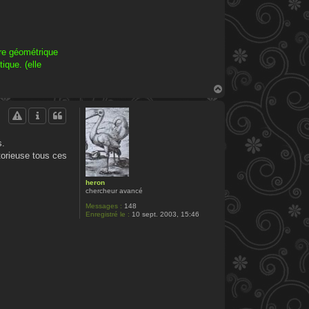
ure géométrique
ique. (elle
H
a
u
t
s.
torieuse tous ces
heron
chercheur avancé
Messages :
148
Enregistré le :
10 sept. 2003, 15:46