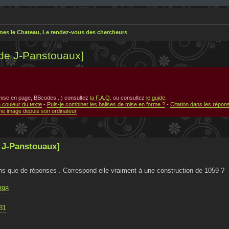
nes le Chateau, Le rendez-vous des chercheurs
 de J-Panstouaux]
 mise en page, BBcodes...) consultez
la F.A.Q.
ou consultez
le guide
:
a couleur du texte
-
Puis-je combiner les balises de mise en forme ?
-
Citation dans les répon
e image depuis son ordinateur
e J-Panstouaux]
ions que de réponses . Correspond elle vraiment à une construction de 1059 ?
398
31