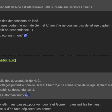
cendants de Noé est intéressante...elle succède aux sacrifices païens.
lle des descendants de Noé...
villages portant le nom de Sem et Cham ? je ne connais pas de village Japheth 
lir sa descendance...)...
s. étonnant non?
nstouaux]
relle des descendants de Noé...
es villages portant le nom de Sem et Cham ? je ne connais pas de village Japheth mai
ablir sa descendance...)...
ées. étonnant non?
eth = œil baissé...pour voir quoi ? et Gomer = viennent les héritiers.
ceux d’en face déplacent les bornes.