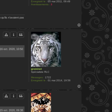
Enregistré le :
05 mai 2011, 09:49
Avertissements :
3
 qu'ils n'avaient pas
H
a
u
t
16 oct. 2020, 10:50
grominet
Spécialiste RLC
Messages :
1722
Enregistré le :
01 mai 2014, 19:56
H
a
u
t
15 oct. 2020, 09:38