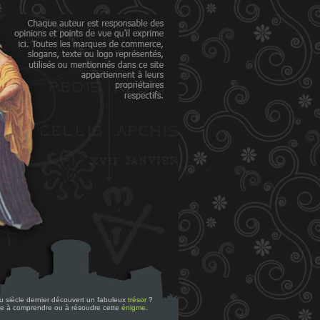
 du siècle dernier découvert un fabuleux
trésor
?
re à comprendre ou à résoudre cette
énigme
.