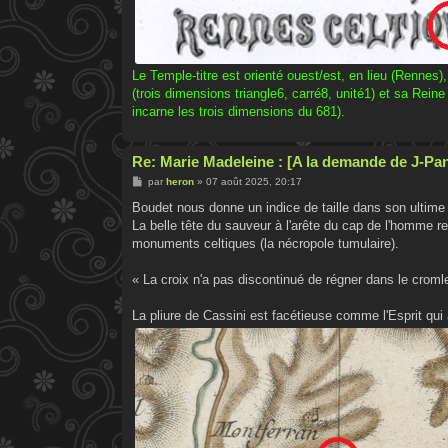
Le Temple-titre est orienté ouest/est, en lieu (Rennes)
(trois dimensions triangle6, carré8, unité1) et sa Reine
incarne les trois dimensions du 681).
Re: Marie Madeleine : [A la demande de J-Pa
M
par
heron
»
07 août 2025, 20:17
e
s
Boudet nous donne un indice de taille dans son ultime 
s
La belle tête du sauveur à l'arête du cap de l'homme re
a
g
monuments celtiques (la nécropole tumulaire).
e
« La croix n'a pas discontinué de régner dans le croml
La pliure de Cassini est facétieuse comme l'Esprit qui 