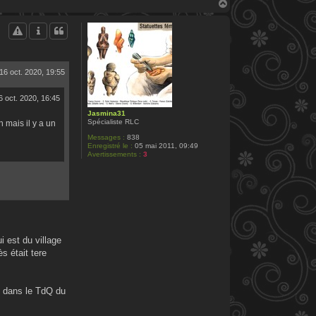
H
a
u
t
16 oct. 2020, 19:55
6 oct. 2020, 16:45
Jasmina31
Spécialiste RLC
 mais il y a un
Messages :
838
Enregistré le :
05 mai 2011, 09:49
Avertissements :
3
i est du village
s était tere
rt dans le TdQ du