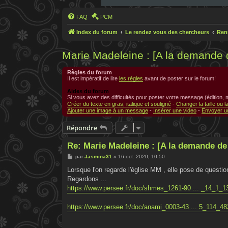
FAQ
PCM
Index du forum
Le rendez vous des chercheurs
Ren
Marie Madeleine : [A la demande
Règles du forum
Il est impératif de lire
les règles
avant de poster sur le forum!
Aides du forum
Si vous avez des difficultés pour poster votre message (édition,
Créer du texte en gras, italique et souligné
-
Changer la taille ou l
Ajouter une image à un message
-
Insérer une video
-
Envoyer un
Répondre
Re: Marie Madeleine : [A la demande d
M
par
Jasmina31
»
16 oct. 2020, 10:50
e
s
Lorsque l'on regarde l'église MM , elle pose de quest
s
Regardons ...
a
g
https://www.persee.fr/doc/shmes_1261-90 ... _14_1_1
e
https://www.persee.fr/doc/anami_0003-43 ... 5_114_48