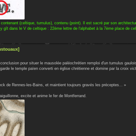
, contenant (celtique, tumulus), contenu (point). Il est sacré par son architect
 y gît dans le V de celtique : 22ème lettre de l'alphabet à la 7ème place de celt
nstouaux]
conclusion pour situer le mausolée paléochrétien remploi d'un tumulus gauloi
garde le temple païen converti en église chrétienne et domine par la croix vic
eck de Rennes-les-Bains, et maintient toujours gravés les préceptes... »
aiguillonne, excite et anime le fer de Montferrand.