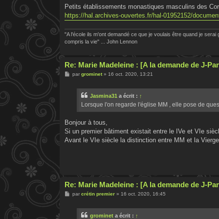
Petits établissements monastiques masculins des Corbi
https://hal.archives-ouvertes.fr/hal-01952152/documen
"A l'école ils m'ont demandé ce que je voulais être quand je serai g
compris la vie" ... John Lennon
Re: Marie Madeleine : [A la demande de J-Pa
M
par
grominet
»
16 oct. 2020, 13:21
e
s
s
Jasmina31
a écrit :
↑
a
g
Lorsque l'on regarde l'église MM , elle pose de que
e
Bonjour à tous,
Si un premier bâtiment existait entre le IVe et VIe siècle
Avant le VIe siècle la distinction entre MM et la Vierge 
Re: Marie Madeleine : [A la demande de J-Pa
M
par
crétin premier
»
16 oct. 2020, 16:45
e
s
s
grominet
a écrit :
↑
a