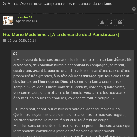
Si A...est Adonai nous comprenons les réticences de certains
Jasmina31
Spécialiste RLC
Re: Marie Madeleine : [A la demande de J-Panstouaux]
M
12 oct. 2020, 20:14
e
s
s
a
g
« Mais voici de tous ces présages le plus terrible : un certain
Jésus, fils
e
d'Ananias,
de condition humble et habitant la campagne, se rendit,
quatre ans avant la guerre
, quand la ville jouissait d'une paix et d'une
prospérité très grandes,
à la fête où il est d'usage que tous dressent
des tentes en l'honneur de Dieu
, et se mit soudain à crier dans le
Temple : « Voix de l'Orient, voix de l'Occident, voix des quatre vents,
voix contre Jérusalem et contre le Temple, voix contre les nouveaux
époux et les nouvelles épouses, voix contre tout le peuple ! »
Et il marchait, criant jour et nuit ces paroles, dans toutes les rues.
Quelques citoyens notables, irrités de ces dires de mauvais augure,
saisirent l'homme, le maltraitèrent et le rouèrent de coups.
Mais lui, sans un mot de défense, sans une prière adressée à ceux qui
le frappaient, continuait à jeter les mêmes cris qu'auparavant.
Les magistrats, croyant avec raison, que l'agitation de cet homme avait