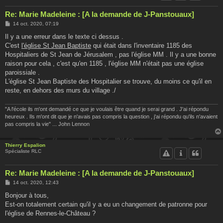
Re: Marie Madeleine : [A la demande de J-Panstouaux]
M
14 oct. 2020, 07:19
e
s
Il y a une erreur dans le texte ci dessus .
s
C'est
l'église St Jean Baptiste
qui était dans l'inventaire 1185 des
a
g
Hospitaliers de St Jean de Jérusalem , pas l'église MM . Il y a une bonne
e
raison pour cela , c'est qu'en 1185 , l'église MM n'était pas une église
paroissiale .
L'église St Jean Baptiste des Hospitalier se trouve, du moins ce qu'il en
reste, en dehors des murs du village ./
"A l'école ils m'ont demandé ce que je voulais être quand je serai grand . J'ai répondu
heureux . Ils m'ont dit que je n'avais pas compris la question , j'ai répondu qu'ils n'avaient
pas compris la vie" ... John Lennon
Thierry Espalion
Spécialiste RLC
Re: Marie Madeleine : [A la demande de J-Panstouaux]
M
14 oct. 2020, 12:43
e
s
Bonjour à tous,
s
Est-on totalement certain qu'il y a eu un changement de patronne pour
a
g
l'église de Rennes-le-Château ?
e