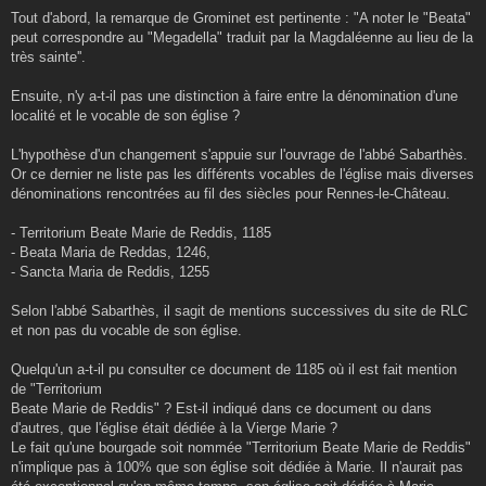
Tout d'abord, la remarque de Grominet est pertinente : "A noter le "Beata"
peut correspondre au "Megadella" traduit par la Magdaléenne au lieu de la
très sainte''.
Ensuite, n'y a-t-il pas une distinction à faire entre la dénomination d'une
localité et le vocable de son église ?
L'hypothèse d'un changement s'appuie sur l'ouvrage de l'abbé Sabarthès.
Or ce dernier ne liste pas les différents vocables de l'église mais diverses
dénominations rencontrées au fil des siècles pour Rennes-le-Château.
- Territorium Beate Marie de Reddis, 1185
- Beata Maria de Reddas, 1246,
- Sancta Maria de Reddis, 1255
Selon l'abbé Sabarthès, il sagit de mentions successives du site de RLC
et non pas du vocable de son église.
Quelqu'un a-t-il pu consulter ce document de 1185 où il est fait mention
de "Territorium
Beate Marie de Reddis" ? Est-il indiqué dans ce document ou dans
d'autres, que l'église était dédiée à la Vierge Marie ?
Le fait qu'une bourgade soit nommée "Territorium Beate Marie de Reddis"
n'implique pas à 100% que son église soit dédiée à Marie. Il n'aurait pas