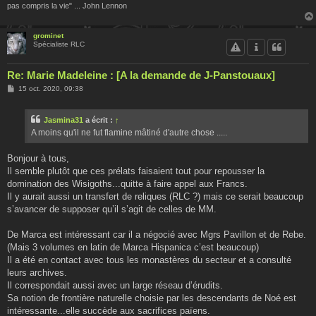
pas compris la vie" ... John Lennon
grominet
Spécialiste RLC
Re: Marie Madeleine : [A la demande de J-Panstouaux]
M
15 oct. 2020, 09:38
e
s
s
Jasmina31
a écrit :
↑
a
g
A moins qu'il ne fut flamine mâtiné d'autre chose .....
e
Bonjour à tous,
Il semble plutôt que ces prélats faisaient tout pour repousser la
domination des Wisigoths...quitte à faire appel aux Francs.
Il y aurait aussi un transfert de reliques (RLC ?) mais ce serait beaucoup
s’avancer de supposer qu’il s’agit de celles de MM.
De Marca est intéressant car il a négocié avec Mgrs Pavillon et de Rebe.
(Mais 3 volumes en latin de Marca Hispanica c’est beaucoup)
Il a été en contact avec tous les monastères du secteur et a consulté
leurs archives.
Il correspondait aussi avec un large réseau d’érudits.
Sa notion de frontière naturelle choisie par les descendants de Noé est
intéressante...elle succède aux sacrifices païens.