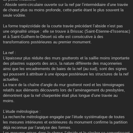
- Abside semi-circulaire ouverte sur la nef par l’intermédiaire d’une travée
de chœur plus ou moins profonde, cette partie étant le plus souvent la
seule voûtée.
La forme trapézoïdale de la courte travée précédant l’abside n’est pas
une originalité unique : elle se trouve à Brissac (Saint-Etienne-d’Issensac)
et à Saint-Guilhem-le-Désert où elle est consécutive à des
transformations postérieures au premier monument.
La nef :
L’épaisseur plus réduite des murs goutterots et la saillie moins importante
des pilastres supports des arcs, la nature différente des maçonneries
ainsi que les encadrements de baies de la nef (au sud), sont des signes
qui poussent à attribuer à une époque postérieure les structures de la nef
actuelles.
La trace de la chaîne d’angle du mur goutterot nord et les témoignages
relatifs aux éléments découverts lors de l’aménagement du presbytère,
démontrent que la nef charpentée était plus longue d’une travée au
moins.
L’étude métrologique :
La recherche métrologique engagée par l’étude systématique de toutes
les mesures intérieures et extérieures du monument confirme la partition
déjà reconnue par l’analyse des formes.
Les mesures prises dans le chœur, l’abside et le clocher se convertissent