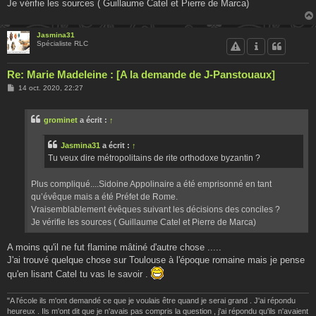
Je vérifie les sources ( Guillaume Catel et Pierre de Marca)
Jasmina31
Spécialiste RLC
Re: Marie Madeleine : [A la demande de J-Panstouaux]
M
14 oct. 2020, 22:27
e
s
s
grominet
a écrit :
↑
a
g
e
Jasmina31
a écrit :
↑
Tu veux dire métropolitains de rite orthodoxe byzantin ?
Plus compliqué....Sidoine Appolinaire a été emprisonné en tant
qu’évêque mais a été Préfet de Rome.
Vraisemblablement évêques suivant les décisions des conciles ?
Je vérifie les sources ( Guillaume Catel et Pierre de Marca)
A moins qu'il ne fut flamine mâtiné d'autre chose .....
J'ai trouvé quelque chose sur Toulouse à l'époque romaine mais je pense
qu'en lisant Catel tu vas le savoir .
"A l'école ils m'ont demandé ce que je voulais être quand je serai grand . J'ai répondu
heureux . Ils m'ont dit que je n'avais pas compris la question , j'ai répondu qu'ils n'avaient