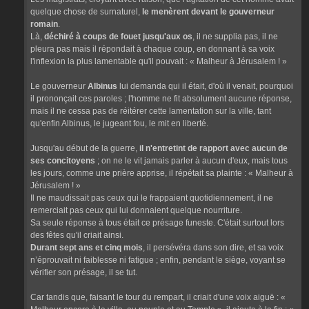
quelque chose de surnaturel,
le menèrent devant le gouverneur
romain
.
Là,
déchiré à coups de fouet jusqu'aux os
, il ne supplia pas, il ne
pleura pas mais il répondait à chaque coup, en donnant à sa voix
l'inflexion la plus lamentable qu'il pouvait : « Malheur à Jérusalem ! »
Le gouverneur
Albinus
lui demanda qui il était, d'où il venait, pourquoi
il prononçait ces paroles ; l'homme ne fit absolument aucune réponse,
mais il ne cessa pas de réitérer cette lamentation sur la ville, tant
qu'enfin Albinus, le jugeant fou, le mit en liberté.
Jusqu'au début de la guerre,
il n'entretint de rapport avec aucun de
ses concitoyens
; on ne le vit jamais parler à aucun d'eux, mais tous
les jours, comme une prière apprise, il répétait sa plainte : « Malheur à
Jérusalem ! »
Il ne maudissait pas ceux qui le frappaient quotidiennement, il ne
remerciait pas ceux qui lui donnaient quelque nourriture.
Sa seule réponse à tous était ce présage funeste. C'était surtout lors
des fêtes qu'il criait ainsi.
Durant sept ans et cinq mois
, il persévéra dans son dire, et sa voix
n’éprouvait ni faiblesse ni fatigue ; enfin, pendant le siège, voyant se
vérifier son présage, il se tut.
Car tandis que, faisant le tour du rempart, il criait d'une voix aiguë : «