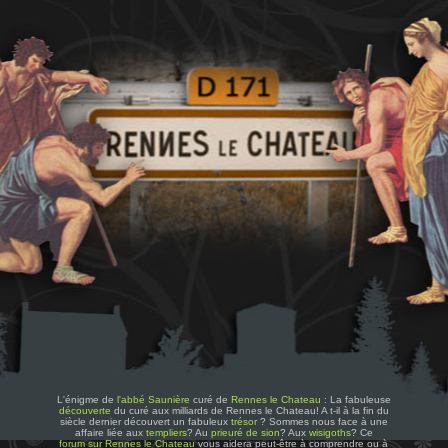
L'énigme de
l'abbé Saunière
curé de
Rennes le Chateau
: La fabuleuse
découverte
du curé aux milliards de Rennes le Chateau! A t-il à la fin du
siècle dernier découvert un fabuleux
trésor
? Sommes nous face à une
affaire liée aux
templiers
? Au
prieuré de sion
? Aux
wisigoths
? Ce
forum sur Rennes le Chateau
vous aidera peut-être à comprendre ou à