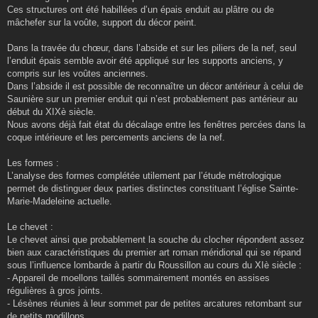
Ces structures ont été habillées d’un épais enduit au plâtre ou de
mâchefer sur la voûte, support du décor peint.
Dans la travée du chœur, dans l’abside et sur les piliers de la nef, seul
l’enduit épais semble avoir été appliqué sur les supports anciens, y
compris sur les voûtes anciennes.
Dans l’abside il est possible de reconnaître un décor antérieur à celui de
Saunière sur un premier enduit qui n’est probablement pas antérieur au
début du XIXè siècle.
Nous avons déjà fait état du décalage entre les fenêtres percées dans la
coque intérieure et les percements anciens de la nef.
Les formes :
L’analyse des formes complétée utilement par l’étude métrologique
permet de distinguer deux parties distinctes constituant l’église Sainte-
Marie-Madeleine actuelle.
Le chevet :
Le chevet ainsi que probablement la souche du clocher répondent assez
bien aux caractéristiques du premier art roman méridional qui se répand
sous l’influence lombarde à partir du Roussillon au cours du XIè siècle :
- Appareil de moellons taillés sommairement montés en assises
régulières à gros joints.
- Lésènes réunies à leur sommet par de petites arcatures retombant sur
de petits modillons.