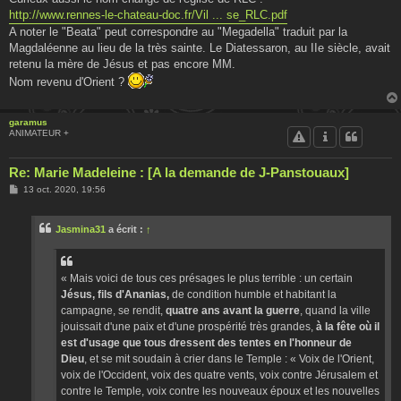
s
http://www.rennes-le-chateau-doc.fr/Vil ... se_RLC.pdf
a
g
A noter le "Beata" peut correspondre au "Megadella" traduit par la
e
Magdaléenne au lieu de la très sainte. Le Diatessaron, au IIe siècle, avait
retenu la mère de Jésus et pas encore MM.
Nom revenu d'Orient ?
garamus
ANIMATEUR +
Re: Marie Madeleine : [A la demande de J-Panstouaux]
M
13 oct. 2020, 19:56
e
s
s
Jasmina31
a écrit :
↑
a
g
e
« Mais voici de tous ces présages le plus terrible : un certain
Jésus, fils d'Ananias,
de condition humble et habitant la
campagne, se rendit,
quatre ans avant la guerre
, quand la ville
jouissait d'une paix et d'une prospérité très grandes,
à la fête où il
est d'usage que tous dressent des tentes en l'honneur de
Dieu
, et se mit soudain à crier dans le Temple : « Voix de l'Orient,
voix de l'Occident, voix des quatre vents, voix contre Jérusalem et
contre le Temple, voix contre les nouveaux époux et les nouvelles