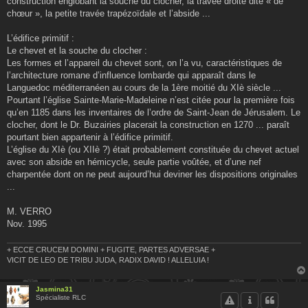
construction englobant la souche du clocher, la travée droite dite « de
chœur », la petite travée trapézoïdale et l’abside ...
L’édifice primitif :
Le chevet et la souche du clocher :
Les formes et l’appareil du chevet sont, on l’a vu, caractéristiques de
l’architecture romane d’influence lombarde qui apparaît dans le
Languedoc méditerranéen au cours de la 1ère moitié du XIè siècle ...
Pourtant l’église Sainte-Marie-Madeleine n’est citée pour la première fois
qu’en 1185 dans les inventaires de l’ordre de Saint-Jean de Jérusalem. Le
clocher, dont le Dr. Buzairies placerait la construction en 1270 ... paraît
pourtant bien appartenir à l’édifice primitif.
L’église du XIè (ou XIIè ?) était probablement constituée du chevet actuel
avec son abside en hémicycle, seule partie voûtée, et d’une nef
charpentée dont on ne peut aujourd’hui deviner les dispositions originales
...
M. VERRO
Nov. 1995
+ ECCE CRUCEM DOMINI + FUGITE, PARTES ADVERSAE +
VICIT DE LEO DE TRIBU JUDA, RADIX DAVID ! ALLELUIA !
Jasmina31
Spécialiste RLC