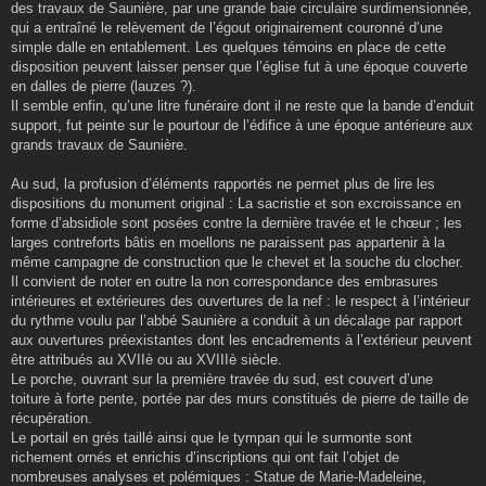
des travaux de Saunière, par une grande baie circulaire surdimensionnée,
qui a entraîné le relèvement de l’égout originairement couronné d’une
simple dalle en entablement. Les quelques témoins en place de cette
disposition peuvent laisser penser que l’église fut à une époque couverte
en dalles de pierre (lauzes ?).
Il semble enfin, qu’une litre funéraire dont il ne reste que la bande d’enduit
support, fut peinte sur le pourtour de l’édifice à une époque antérieure aux
grands travaux de Saunière.
Au sud, la profusion d’éléments rapportés ne permet plus de lire les
dispositions du monument original : La sacristie et son excroissance en
forme d’absidiole sont posées contre la dernière travée et le chœur ; les
larges contreforts bâtis en moellons ne paraissent pas appartenir à la
même campagne de construction que le chevet et la souche du clocher.
Il convient de noter en outre la non correspondance des embrasures
intérieures et extérieures des ouvertures de la nef : le respect à l’intérieur
du rythme voulu par l’abbé Saunière a conduit à un décalage par rapport
aux ouvertures préexistantes dont les encadrements à l’extérieur peuvent
être attribués au XVIIè ou au XVIIIè siècle.
Le porche, ouvrant sur la première travée du sud, est couvert d’une
toiture à forte pente, portée par des murs constitués de pierre de taille de
récupération.
Le portail en grés taillé ainsi que le tympan qui le surmonte sont
richement ornés et enrichis d’inscriptions qui ont fait l’objet de
nombreuses analyses et polémiques : Statue de Marie-Madeleine,