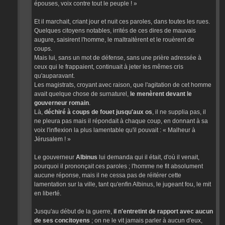
épouses, voix contre tout le peuple ! »
Et il marchait, criant jour et nuit ces paroles, dans toutes les rues.
Quelques citoyens notables, irrités de ces dires de mauvais
augure, saisirent l'homme, le maltraitèrent et le rouèrent de
coups.
Mais lui, sans un mot de défense, sans une prière adressée à
ceux qui le frappaient, continuait à jeter les mêmes cris
qu'auparavant.
Les magistrats, croyant avec raison, que l'agitation de cet homme
avait quelque chose de surnaturel,
le menèrent devant le
gouverneur romain
.
Là,
déchiré à coups de fouet jusqu'aux os
, il ne supplia pas, il
ne pleura pas mais il répondait à chaque coup, en donnant à sa
voix l'inflexion la plus lamentable qu'il pouvait : « Malheur à
Jérusalem ! »
Le gouverneur
Albinus
lui demanda qui il était, d'où il venait,
pourquoi il prononçait ces paroles ; l'homme ne fit absolument
aucune réponse, mais il ne cessa pas de réitérer cette
lamentation sur la ville, tant qu'enfin Albinus, le jugeant fou, le mit
en liberté.
Jusqu'au début de la guerre,
il n'entretint de rapport avec aucun
de ses concitoyens
; on ne le vit jamais parler à aucun d'eux,