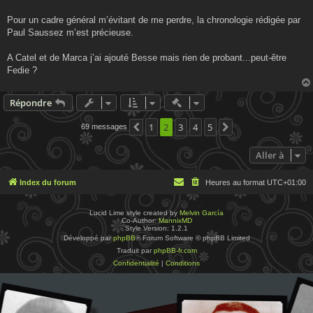
Pour un cadre général m’évitant de me perdre, la chronologie rédigée par
Paul Saussez m’est précieuse.
A Catel et de Marca j’ai ajouté Besse mais rien de probant...peut-être
Fedie ?
Actions rapides de modératio
Répondre
1
2
3
4
5
69 messages
Précédente
Suivante
Aller à
Index du forum
Heures au format
UTC+01:00
Lucid Lime style created by
Melvin García
Co-Author:
MannixMD
Style Version: 1.2.1
Développé par
phpBB
® Forum Software © phpBB Limited
Traduit par
phpBB-fr.com
Confidentialité
|
Conditions