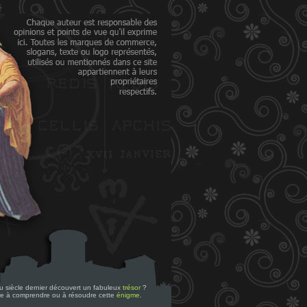
 du siècle dernier découvert un fabuleux
trésor
?
re à comprendre ou à résoudre cette
énigme
.