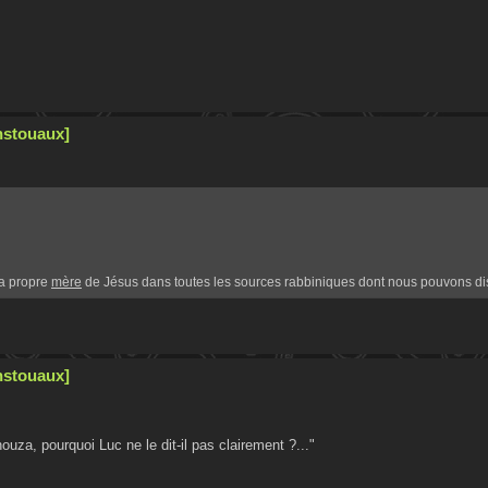
nstouaux]
a propre
mère
de Jésus dans toutes les sources rabbiniques dont nous pouvons disp
nstouaux]
uza, pourquoi Luc ne le dit-il pas clairement ?..."