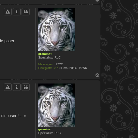
a
u
t
de poser
grominet
Spécialiste RLC
Messages :
1722
Enregistré le :
01 mai 2014, 19:56
H
a
u
t
isposer !... »
grominet
Spécialiste RLC