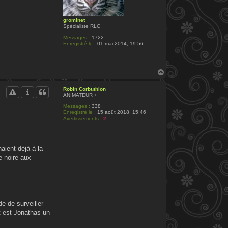
grominet
Spécialiste RLC
Messages :
1722
Enregistré le :
01 mai 2014, 19:56
H
a
u
Robin Corbuthion
t
ANIMATEUR +
Messages :
338
Enregistré le :
15 août 2018, 15:46
Avertissements :
2
aient déjà à la
e noire aux
e de surveiller
t est Jonathas un