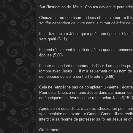
Sur l’instigation de Jésus, Chouza devient le père ado
Chouza est un courtisan. Indécis et calculateur : « Il lui
souffre cependant de vivre dans le climat délétère de l
Il est favorable à Jésus qui a guéri son épouse. C'est lu
sera guéri (3.11).
Il prend résolument le parti de Jésus quand la princes
épouse (5.60).
Il reste cependant un homme de Cour. Lorsque les pro
rompre avec Jésus : « Il m'a seulement dit au nom de sa
son épouse conspire contre Hérode » (6.89).
Cela ne l'empêche pas de comploter lui-même : écarté e
Pour cela, Chouza entraîne Jésus dans sa maison de l
catégoriquement Jésus qui se retire selon Jean 6,15 (7
Après son « coup d'état » avorté, Chouza fait profil bas
spectaculaire de Lazare : « Grand ! Grand ! Il est réell
interdit à sa femme de professer sa foi en Jésus et c
On dit merci ...