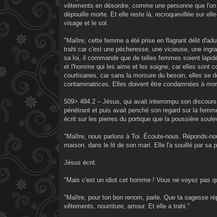
vêtements en désordre, comme une personne que l'on a 
dépouille morte. Et elle reste là, recroquevillée sur e
visage et le sol.
"Maître, cette femme a été prise en flagrant délit d'adul
trahi car c'est une pécheresse, une vicieuse, une ingrat
sa loi, il commande que de telles femmes soient lapi
et l'homme qui les aime et les soigne, car elles sont 
courtisanes, car sans la morsure du besoin, elles se d
contaminatrices. Elles doivent être condamnées à mort. 
509> 494.2 – Jésus, qui avait interrompu son discours 
pénétrant et puis avait penché son regard sur la femme a
écrit sur les pierres du portique que la poussière soule
"Maître, nous parlons à Toi. Écoute-nous. Réponds-nou
maison, dans le lit de son mari. Elle l'a souillé par sa 
Jésus écrit.
"Mais c'est un idiot cet homme ! Vous ne voyez pas qu
"Maître, pour ton bon renom, parle. Que ta sagesse ré
vêtements, nourriture, amour. Et elle a trahi."