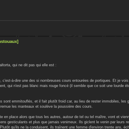
nstouaux]
orta, qui ne dit pas qui elle est :
le, c'est-à-dire une des si nombreuses cours entourées de portiques. Et je voi
, qui n'est pas blanc mais rouge foncé (il semble que ce soit une lourde étof
ns sont emmitouflés, et il fait plutôt froid car, au lieu de rester immobiles, le
i remue les manteaux et soulève la poussière des cours.
e en place alors que tous les autres, autour de tel ou tel maître, vont et vien
ns gesticulants et plus que jamais venimeux. Ils giclent le venin par leurs re
lutôt qu'ils ne la conduisent, ils traînent une femme d'environ trente ans, éc