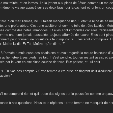
maltraitée, et en larmes. Ils la jettent aux pieds de Jésus comme un tas de
lle-même, le visage appuyé sur ses deux bras, qui la cachent et lui font un cou
tère. Son mari l'aimait, ne lui faisait manquer de rien. C'était la reine de sa ma
e, une profanatrice. C'est une adultère, et comme telle doit être lapidée. Moïs
dées comme des bêtes immondes. Et elles sont immondes car elles trahissent 
comme une terre jamais rassasiée, toujours affamée de luxure. Elles sont pire
onnent pour donner une nourriture à leur impudicité. Elles sont corrompues. E
Moïse l'a dit. Et Toi, Maître, qu'en dis-tu ?"
à l'arrivée tumultueuse des pharisiens et avait regardé la meute haineuse d'u
vilie, jetée à ses pieds, se tait. Il s'est penché, tout en restant assis, et ave
vée par le vent couvre d'une couche de terre. Eux parlent, et Lui écrit.
s. Tu n'as pas compris ? Cette femme a été prise en flagrant délit d'adultère
passion."
'il ne comprend rien et qu'il trace des signes sur la poussière comme un pauv
ponde à nos questions. Nous te le répétons : cette femme ne manquait de rien