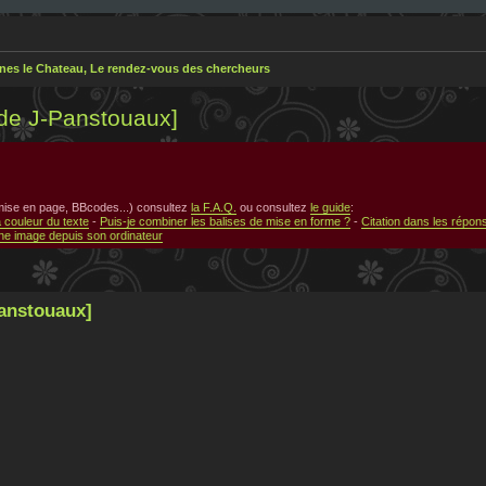
nes le Chateau, Le rendez-vous des chercheurs
 de J-Panstouaux]
 mise en page, BBcodes...) consultez
la F.A.Q.
ou consultez
le guide
:
a couleur du texte
-
Puis-je combiner les balises de mise en forme ?
-
Citation dans les répon
e image depuis son ordinateur
Panstouaux]