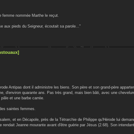
Une femme nommée Marthe le reçut.
e aux pieds du Seigneur, écoutait sa parole..."
nstouaux]
ode Antipas dont il administre les biens. Son père et son grand-père apparten
e, d'environ quarante ans. Pas très grand, mais bien bâti, avec une chevelur
 pâle et une barbe carrée.
 des saintes femmes.
salem, et en Décapole, près de la Tétrarchie de Philippe qu'Hérode lui demand
se rendait Jeanne mourante avant d'être guérie par Jésus (2.68). Son intendan