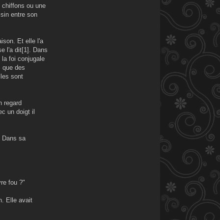
 chiffons ou une
ssin entre son
ison. Et elle l'a
e l'a dit[1]. Dans
la foi conjugale
s que des
lles sont
n regard
c un doigt il
. Dans sa
re fou ?"
. Elle avait