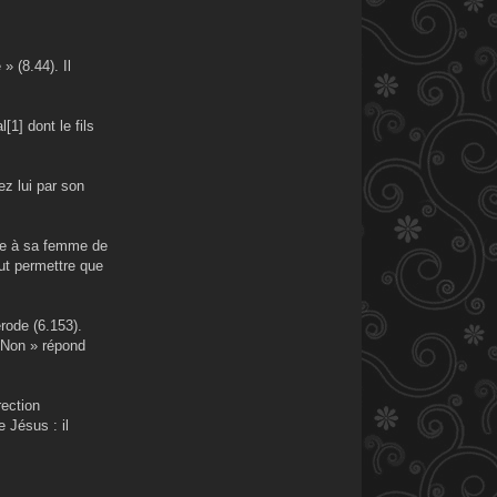
» (8.44). Il
[1] dont le fils
ez lui par son
de à sa femme de
eut permettre que
rode (6.153).
 Non » répond
rection
e Jésus : il