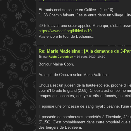
Et, mais ceci se passe en Galilée : (Luc 10)
"...38 Chemin faisant, Jésus entra dans un village. 
39 Elle avait une sœur appelée Marie qui, s’étant assis
https://www.aelf.org/bible/Lc/10
Pas encore le tour de Béthanie...
Re: Marie Madeleine : [A la demande de J-Pa
M
par
Robin Corbuthion
»
19 sept. 2020, 10:10
e
s
Bonjour Maine Coon,
s
a
g
Au sujet de Chouza selon Maria Valtorta :
e
Chouza est un judéen de la haute-société, proche d’Hér
cour d’Hérode le grand (2.69). Chouza est un bel homm
tempes grisonnantes, des yeux vifs et foncés, un teint
Il épouse une princesse de sang royal : Jeanne, l’une
Il possède de nombreuses propriétés à Tibériade, Jéru
(7.156). C’est probablement dans cette propriété que 
des bergers de Bethléem.