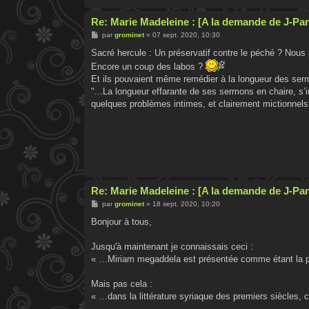
Re: Marie Madeleine : [A la demande de J-Pa
M
par
grominet
»
07 sept. 2020, 10:30
e
s
Sacré hercule : Un préservatif contre le péché ? Nous 
s
Encore un coup des labos ?
a
g
Et ils pouvaient même remédier à la longueur des ser
e
"...La longueur effarante de ses sermons en chaire, s
quelques problèmes intimes, et clairement mictionnels.
Re: Marie Madeleine : [A la demande de J-Pa
M
par
grominet
»
18 sept. 2020, 10:20
e
s
Bonjour à tous,
s
a
g
Jusqu'à maintenant je connaissais ceci :
e
« …Miriam megaddela est présentée comme étant la pr
Mais pas cela :
« …dans la littérature syriaque des premiers siècles, 