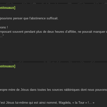
nstouaux]
pouvions penser que l'abstinence suffisait.
mons !
’imposant souvent pendant plus de deux heures d’affilée, ne pouvait manquer 
.."
nstouaux]
opre mère de Jésus dans toutes les sources rabbiniques dont nous pouvons d
c’est Jésus lui-même qui est ainsi nommé, Magdela, « la Tour » !... »