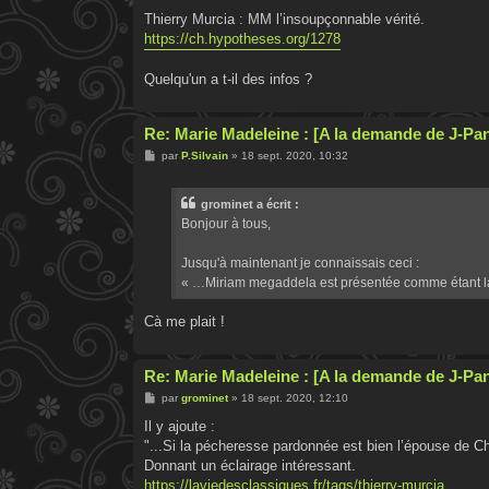
Thierry Murcia : MM l’insoupçonnable vérité.
https://ch.hypotheses.org/1278
Quelqu'un a t-il des infos ?
Re: Marie Madeleine : [A la demande de J-Pa
M
par
P.Silvain
»
18 sept. 2020, 10:32
e
s
s
grominet a écrit :
a
g
Bonjour à tous,
e
Jusqu'à maintenant je connaissais ceci :
« …Miriam megaddela est présentée comme étant l
Cà me plait !
Re: Marie Madeleine : [A la demande de J-Pa
M
par
grominet
»
18 sept. 2020, 12:10
e
s
Il y ajoute :
s
"...Si la pécheresse pardonnée est bien l’épouse de Cho
a
g
Donnant un éclairage intéressant.
e
https://laviedesclassiques.fr/tags/thierry-murcia