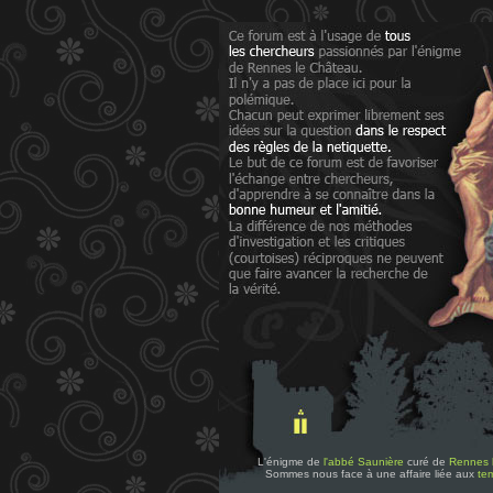
L'énigme de
l'abbé Saunière
curé de
Rennes 
Sommes nous face à une affaire liée aux
tem