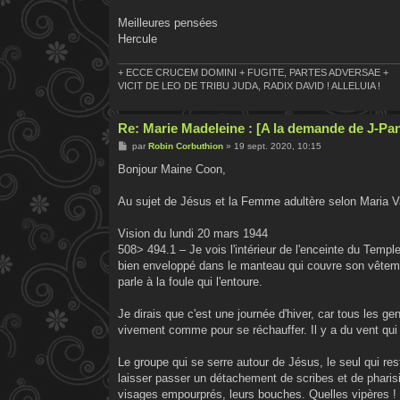
Meilleures pensées
Hercule
+ ECCE CRUCEM DOMINI + FUGITE, PARTES ADVERSAE +
VICIT DE LEO DE TRIBU JUDA, RADIX DAVID ! ALLELUIA !
Re: Marie Madeleine : [A la demande de J-Pa
M
par
Robin Corbuthion
»
19 sept. 2020, 10:15
e
s
Bonjour Maine Coon,
s
a
g
Au sujet de Jésus et la Femme adultère selon Maria Valt
e
Vision du lundi 20 mars 1944
508> 494.1 – Je vois l'intérieur de l'enceinte du Temp
bien enveloppé dans le manteau qui couvre son vêtement
parle à la foule qui l'entoure.
Je dirais que c'est une journée d'hiver, car tous les ge
vivement comme pour se réchauffer. Il y a du vent qu
Le groupe qui se serre autour de Jésus, le seul qui rest
laisser passer un détachement de scribes et de pharisie
visages empourprés, leurs bouches. Quelles vipères ! P