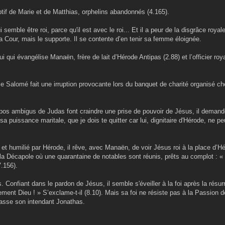
ptif de Marie et de Matthias, orphelins abandonnés (4.165).
 semble être roi, parce qu'il est avec le roi... Et il a peur de la disgrâce royale 
a Cour, mais le supporte. Il se contente d’en tenir sa femme éloignée.
i qui évangélise Manaën, frère de lait d’Hérode Antipas (2.88) et l’officier royal
se Salomé fait une irruption provocante lors du banquet de charité organisé ch
pos ambigus de Judas font craindre une prise de pouvoir de Jésus, il deman
 puissance maritale, que je dois te quitter car lui, dignitaire d'Hérode, ne p
t humilié par Hérode, il rêve, avec Manaën, de voir Jésus roi à la place d’Hé
a Décapole où une quarantaine de notables sont réunis, prêts au complot : «
.156).
. Confiant dans le pardon de Jésus, il semble s'éveiller à la foi après la résur
ement Dieu ! » S’exclame-t-il (8.10). Mais sa foi ne résiste pas à la Passion d
hasse son intendant Jonathas.