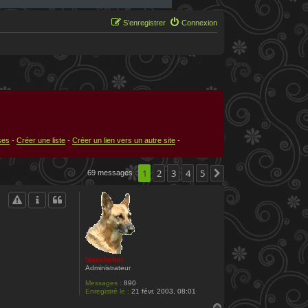
S’enregistrer
Connexion
ses
-
Créer une liste
-
Créer un lien vers un autre site
-
1
2
3
4
5
69 messages
Suivante
blanchefort
Administrateur
Messages :
890
Enregistré le :
21 févr. 2003, 08:01
H