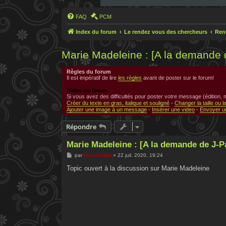
FAQ
PCM
Index du forum
Le rendez vous des chercheurs
Ren
Marie Madeleine : [A la demande
Règles du forum
Il est impératif de lire
les règles
avant de poster sur le forum!
Aides du forum
Si vous avez des difficultés pour poster votre message (édition,
Créer du texte en gras, italique et souligné
-
Changer la taille ou l
Ajouter une image à un message
-
Insérer une video
-
Envoyer un
Répondre
Marie Madeleine : [A la demande de J-
M
par
blanchefort
»
22 juil. 2020, 19:24
e
s
Topic ouvert à la discussion sur Marie Madeleine
s
a
g
e