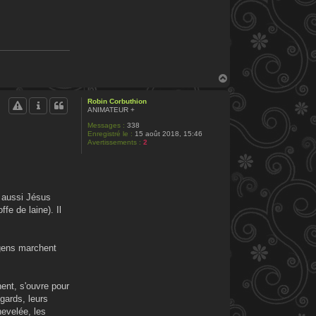
H
a
u
Robin Corbuthion
t
ANIMATEUR +
Messages :
338
Enregistré le :
15 août 2018, 15:46
Avertissements :
2
s aussi Jésus
fe de laine). Il
s gens marchent
nent, s'ouvre pour
gards, leurs
hevelée, les