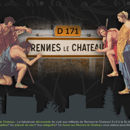
le Chateau
: La fabuleuse
découverte
du curé aux milliards de Rennes le Chateau! A t-il à la fin
pliers
? Au
prieuré de sion
? Aux
wisigoths
? Ce
forum sur Rennes le Chateau
vous aidera peut-êt