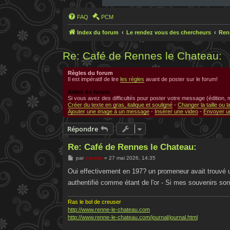
FAQ
PCM
Index du forum
Le rendez vous des chercheurs
Ren
Re: Café de Rennes le Chateau:
Règles du forum
Il est impératif de lire
les règles
avant de poster sur le forum!
Aides du forum
Si vous avez des difficultés pour poster votre message (édition,
Créer du texte en gras, italique et souligné
-
Changer la taille ou l
Ajouter une image à un message
-
Insérer une video
-
Envoyer un
Répondre
Re: Café de Rennes le Chateau:
M
par
cardou
»
27 mai 2026, 14:35
e
s
Oui effectivement en 197? un promeneur avait trouvé un 
s
authentifié comme étant de l'or - Si mes souvenirs son
a
g
e
Ras le bol de creuser
http://www.renne-le-chateau.com
http://www.renne-le-chateau.com/journal/journal.html