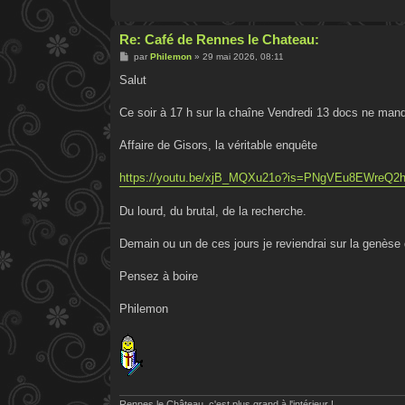
Re: Café de Rennes le Chateau:
M
par
Philemon
»
29 mai 2026, 08:11
e
s
Salut
s
a
g
Ce soir à 17 h sur la chaîne Vendredi 13 docs ne manq
e
Affaire de Gisors, la véritable enquête
https://youtu.be/xjB_MQXu21o?is=PNgVEu8EWreQ2
Du lourd, du brutal, de la recherche.
Demain ou un de ces jours je reviendrai sur la genèse 
Pensez à boire
Philemon
Rennes le Château, c'est plus grand à l'intérieur !