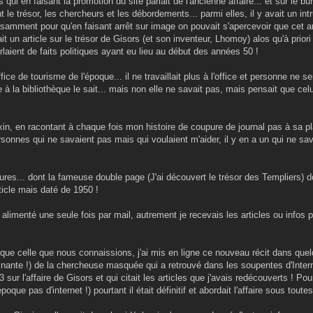
 qui en faisant la promotion du site parlait de l'ancienne affaire... et sur le bu
le trésor, les chercheurs et les débordements... parmi elles, il y avait un intr
isamment pour qu'en faisant arrêt sur image on pouvait s'apercevoir que cet art
 un article sur le trésor de Gisors (et son inventeur, Lhomoy) alos qu'à priori 
laient de faits politiques ayant eu lieu au début des années 50 !
ice de tourisme de l'époque... il ne travaillait plus à l'office et personne ne s
le à la bibliothèque le sait... mais non elle ne savait pas, mais pensait que celui
exin, en racontant à chaque fois mon histoire de coupure de journal pas à sa pla
rsonnes qui ne savaient pas mais qui voulaient m'aider, il y en a un qui ne sa
es... dont la fameuse double page (J'ai découvert le trésor des Templiers) do
ticle mais daté de 1950 !
alimenté une seule fois par mail, autrement je recevais les articles ou infos p
 que celle que nous connaissions, j'ai mis en ligne ce nouveau récit dans quel
minante !) de la chercheuse masquée qui a retrouvé dans les soupentes d'Inter
sur l'affaire de Gisors et qui citait les articles que j'avais redécouverts ! Po
poque pas d'internet !) pourtant il était définitif et abordait l'affaire sous tout