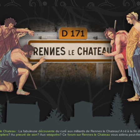
le Chateau
: La fabuleuse
découverte
du curé aux milliards de Rennes le Chateau! A t-il à la fin
pliers
? Au
prieuré de sion
? Aux
wisigoths
? Ce
forum sur Rennes le Chateau
vous aidera peut-êt