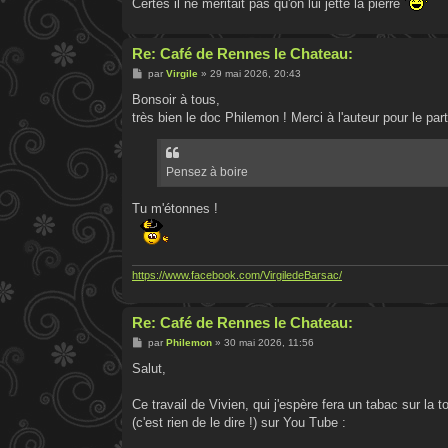
Certes il ne méritait pas qu'on lui jette la pierre
Re: Café de Rennes le Chateau:
M
par
Virgile
»
29 mai 2026, 20:43
e
s
Bonsoir à tous,
s
très bien le doc Philemon ! Merci à l'auteur pour le par
a
g
e
Pensez à boire
Tu m'étonnes !
https://www.facebook.com/VirgiledeBarsac/
Re: Café de Rennes le Chateau:
M
par
Philemon
»
30 mai 2026, 11:56
e
s
Salut,
s
a
g
Ce travail de Vivien, qui j'espère fera un tabac sur la 
e
(c'est rien de le dire !) sur You Tube :