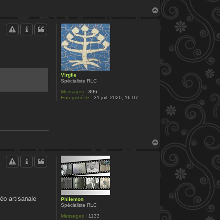
H
a
u
t
Virgile
Spécialiste RLC
Messages :
896
Enregistré le :
31 juil. 2020, 16:07
H
a
u
t
déo artisanale
Philemon
Spécialiste RLC
Messages :
1133