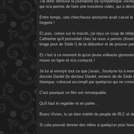
J'ai donc retrouvé la journaliste (la sympathique Jocel
qui m'a permis de faire une troisième vidéo, qui a décl
Entre temps, une chercheuse anonyme avait cassé le co
forgerie !
Et puis, cerise sur le macdo, j'ai reçu un coup de tél
Catherine qu'il possédait chez lui nous a permis (Aronn
tirage pour de Sède !) de la débunker et de prouver par 
Et c'est à ce moment là qu'un jeune vidéaste gisorsien qu
mises en ligne et m'a contacté !
Je lui ai envoyé tout ce que j'avais, Jocelyne lui a env
dossier Dardel (le docteur Dardel, ennemi de de Sède e
titanique, colossal accompli par quelqu'un qui ne connais
C'est pourquoi ce film est remarquable.
Qu'il faut le regarder et en parler...
Bravo Vivien, tu as bien mérité du peuple de RLC et de
Si cela pouvait donner des idées à quelqu'un pour fa