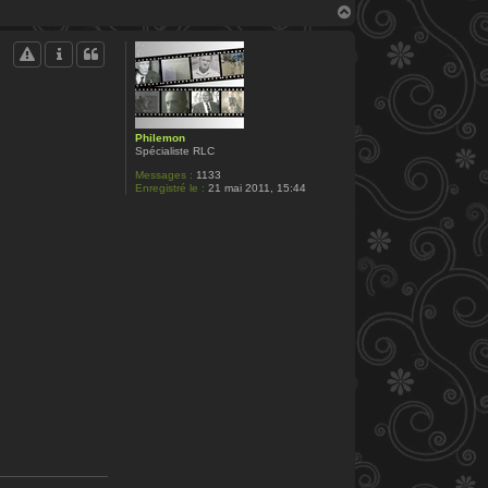
H
a
u
t
Philemon
Spécialiste RLC
Messages :
1133
Enregistré le :
21 mai 2011, 15:44