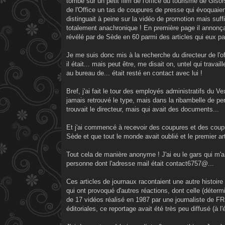
tombé sur un petit film de l'office du tourisme de Gisors
de l'Office un tas de coupures de presse qui évoquaient 
distinguait à peine sur la vidéo de promotion mais suff
totalement anachronique ! En première page il annonçait
révélé par de Sède en 60 parmi des articles qui eux par
Je me suis donc mis à la recherche du directeur de l'off
il était... mais peut être, me disait on, untel qui travail
au bureau de... était resté en contact avec lui !
Bref, j'ai fait le tour des employés administratifs du V
jamais retrouvé le type, mais dans la ribambelle de pe
trouvait le directeur, mais qui avait des documents...
Et j'ai commencé à recevoir des coupures et des coupur
Sède et que tout le monde avait oublié et le premier ar
Tout cela de manière anonyme ! J'ai eu le gars qui m'a 
personne dont l'adresse mail était contact6757@...
Ces articles de journaux racontaient une autre histoire
qui ont provoqué d'autres réactions, dont celle (déter
de 17 vidéos réalisé en 1987 par une journaliste de FR3 
éditoriales, ce reportage avait été très peu diffusé (à l'é