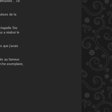
iffusées... ce
uteurs de la
chapelle Ste
i a réalisé le
os que j'avais
ccès au fameux
erche exemplaire,