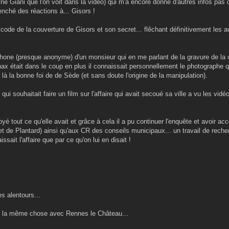
yne Giani que l'on voit dans la vidéo) qui m'a encore donné d'autres infos pas d
enché des réactions à... Gisors !
de de la couverture de Gisors et son secret... flêchant définitivement les a
éphone (presque anonyme) d'un monsieur qui en me parlant de la gravure de la 
ax était dans le coup en plus il connaissait personnellement le photographe qu
là la bonne foi de de Sède (et sans doute l'origine de la manipulation).
i souhaitait faire un film sur l'affaire qui avait secoué sa ville a vu les vidé
oyé tout ce qu'elle avait et grâce à cela il a pu continuer l'enquête et avoir a
t de Plantard) ainsi qu'aux CR des conseils municipaux... un travail de rech
sait l'affaire que par ce qu'on lui en disait !
s alentours...
ire la même chose avec Rennes le Château...