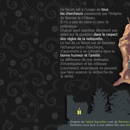
L'énigme de
l'abbé Saunière
curé de
Rennes 
Sommes nous face à une affaire liée aux
tem