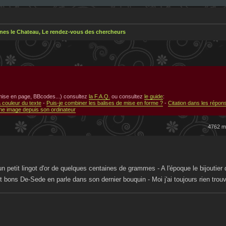
nes le Chateau, Le rendez-vous des chercheurs
 mise en page, BBcodes...) consultez
la F.A.Q.
ou consultez
le guide
:
a couleur du texte
-
Puis-je combiner les balises de mise en forme ?
-
Citation dans les répon
e image depuis son ordinateur
4762 
petit lingot d'or de quelques centaines de grammes - A l'époque le bijoutier d'
t bons De-Sede en parle dans son dernier bouquin - Moi j'ai toujours rien tro