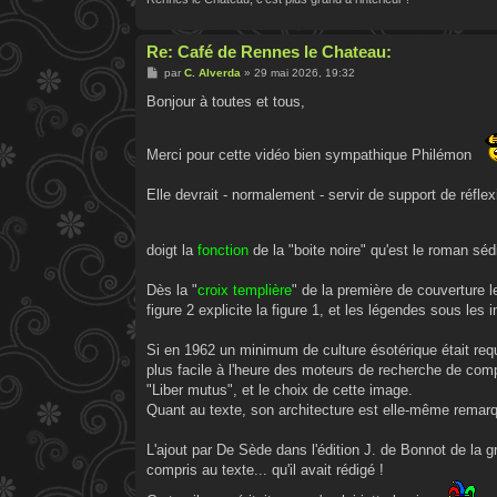
Re: Café de Rennes le Chateau:
M
par
C. Alverda
»
29 mai 2026, 19:32
e
s
Bonjour à toutes et tous,
s
a
g
e
Merci pour cette vidéo bien sympathique Philémon
Elle devrait - normalement - servir de support de réfl
doigt la
fonction
de la "boite noire" qu'est le roman sédi
Dès la "
croix templière
" de la première de couverture le
figure 2 explicite la figure 1, et les légendes sous le
Si en 1962 un minimum de culture ésotérique était requi
plus facile à l'heure des moteurs de recherche de comp
"Liber mutus", et le choix de cette image.
Quant au texte, son architecture est elle-même remarqu
L'ajout par De Sède dans l'édition J. de Bonnot de la gr
compris au texte... qu'il avait rédigé !