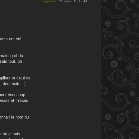
Enregistré le :
21 mai 2011, 15:44
ents ont été
u making of du
sais tout, on
pliers et celui de
 des récits...)
lamont beaucoup
Gisors et m'étais
donnait le nom du
r où je suis