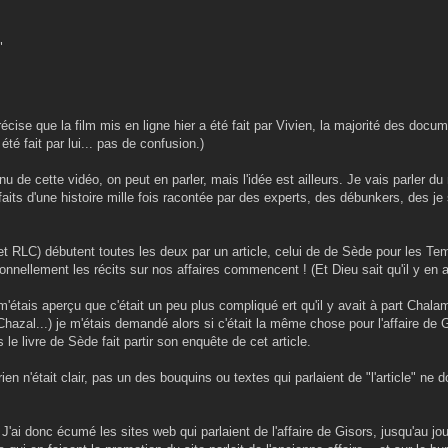
"
ise que la film mis en ligne hier a été fait par Vivien, la majorité des docum
 été fait par lui... pas de confusion.)
u de cette vidéo, on peut en parler, mais l'idée est ailleurs. Je vais parler d
its d'une histoire mille fois racontée par des experts, des débunkers, des je 
et RLC) débutent toutes les deux par un article, celui de de Sède pour les Tem
ionnellement les récits sur nos affaires commencent ! (Et Dieu sait qu'il y en a,
 je m'étais aperçu que c'était un peu plus compliqué ert qu'il y avait à part Cha
Chazal...) je m'étais demandé alors si c'était la même chose pour l'affaire de 
e livre de Sède fait partir son enquête de cet article.
 n'était clair, pas un des bouquins ou textes qui parlaient de "l'article" ne 
'ai donc écumé les sites web qui parlaient de l'affaire de Gisors, jusqu'au jou