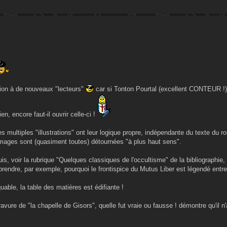
exion à de nouveaux "lecteurs"
car si Tonton Pourtal (excellent CONTEUR !)
en, encore faut-il ouvrir celle-ci !
s multiples "illustrations" ont leur logique propre, indépendante du texte du r
s images sont (quasiment toutes) détournées "à plus haut sens".
s, voir la rubrique "Quelques classiques de l'occultisme" de la bibliographie,
rendre, par exemple, pourquoi le frontispice du Mutus Liber est légendé entre
able, la table des matières est édifiante !
avure de "la chapelle de Gisors", quelle fut vraie ou fausse ! démontre qu'il n'