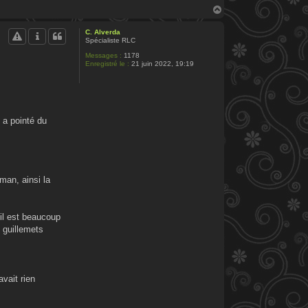
H
a
u
C. Alverda
t
Spécialiste RLC
Messages :
1178
Enregistré le :
21 juin 2022, 19:19
 a pointé du
oman, ainsi la
 il est beaucoup
 guillemets
avait rien