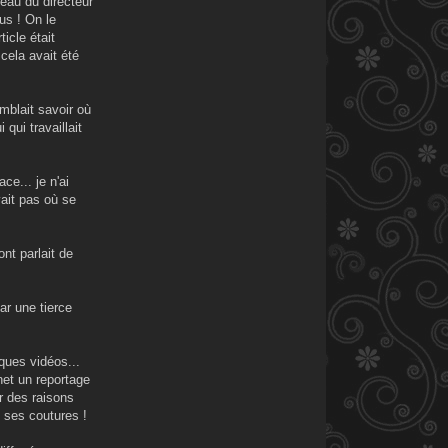
reau du directeur
us ! On le
icle était
cela avait été
emblait savoir où
 qui travaillait
ce... je n'ai
vait pas où se
nt parlait de
ar une tierce
ques vidéos...
net un reportage
ur des raisons
es ses coutures !