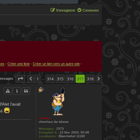
S’enregistrer
Connexion
ses
-
Créer une liste
-
Créer un lien vers un autre site
-
Page
317
1
sur
314
318
315
316
317
318
messages
Précédente
Suivante
…
Alet l'avait
uvé
cardou
chercheur de trésors
Messages :
1573
Enregistré le :
22 févr. 2003, 00:48
Localisation :
Blanchefort 11190