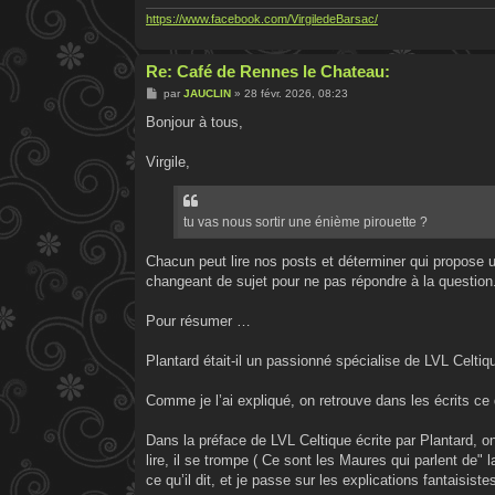
https://www.facebook.com/VirgiledeBarsac/
Re: Café de Rennes le Chateau:
M
par
JAUCLIN
»
28 févr. 2026, 08:23
e
s
Bonjour à tous,
s
a
g
Virgile,
e
tu vas nous sortir une énième pirouette ?
Chacun peut lire nos posts et déterminer qui propose u
changeant de sujet pour ne pas répondre à la question
Pour résumer …
Plantard était-il un passionné spécialise de LVL Celtiq
Comme je l’ai expliqué, on retrouve dans les écrits ce 
Dans la préface de LVL Celtique écrite par Plantard, on 
lire, il se trompe ( Ce sont les Maures qui parlent de
ce qu’il dit, et je passe sur les explications fantaisiste