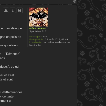
H
a
u
t
ion
maw
désigne
crétin premier
Spécialiste RLC
 pas en poils de
Messages :
2080
Enregistré le :
23 août 2017, 09:49
Localisation :
en orbite au dessus de
ne qui étaient
Montpellier
ie... "Démence"
sans
ique.", ce qui
er et s'est
ts et sont
t d'effectuer des
concertante
omment un