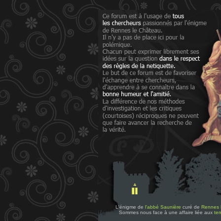
L'énigme de
l'abbé Saunière
curé de
Rennes 
Sommes nous face à une affaire liée aux
tem