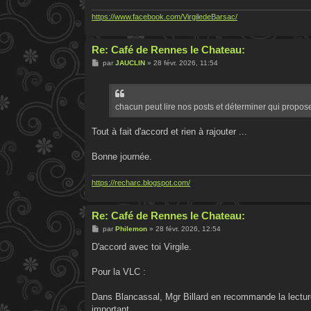
https://www.facebook.com/VirgiledeBarsac/
Re: Café de Rennes le Chateau:
M
par
JAUCLIN
»
28 févr. 2026, 11:54
e
s
s
a
g
chacun peut lire nos posts et déterminer qui propo
e
Tout à fait d'accord et rien à rajouter ...
Bonne journée.
https://recharc.blogspot.com/
Re: Café de Rennes le Chateau:
M
par
Philemon
»
28 févr. 2026, 12:54
e
s
D'accord avec toi Virgile.
s
a
g
Pour la VLC :
e
Dans Blancassal, Mgr Billard en recommande la lecture à
important.