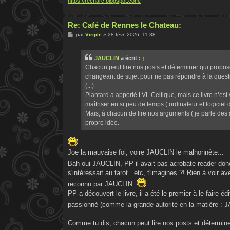
https://recharc.blogspot.com/
Re: Café de Rennes le Chateau:
M
par
Virgile
»
28 févr. 2026, 11:38
e
s
s
JAUCLIN
a écrit :
↑
a
g
Chacun peut lire nos posts et déterminer qui propos
e
changeant de sujet pour ne pas répondre à la quest
(...)
Plantard a apporté LVL Celtique, mais ce livre n’est
maîtriser en si peu de temps ( ordinateur et logiciel de 
Mais, à chacun de lire nos arguments ( je parle des a
propre idée.
Joe la mauvaise foi, voire JAUCLIN le malhonnête...
Bah oui JAUCLIN, PP il avait pas acrobate reader do
s'intéressait au tarot...etc, t'imagines ?! Rien à voir av
reconnu par JAUCLIN.
PP a découvert le livre, il a été le premier à le faire édit
passionné (comme la grande autorité en la matière :
Comme tu dis, chacun peut lire nos posts et déterminer