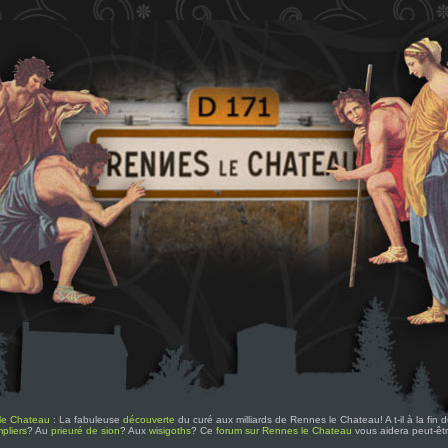
le Chateau
: La fabuleuse
découverte
du curé aux milliards de Rennes le Chateau! A t-il à la fin
pliers
? Au
prieuré de sion
? Aux
wisigoths
? Ce
forum sur Rennes le Chateau
vous aidera peut-êt