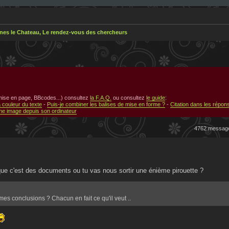
nes le Chateau, Le rendez-vous des chercheurs
 mise en page, BBcodes...) consultez
la F.A.Q.
ou consultez
le guide
:
a couleur du texte
-
Puis-je combiner les balises de mise en forme ?
-
Citation dans les répon
e image depuis son ordinateur
4762 messa
que c'est des documents ou tu vas nous sortir une énième pirouette ?
mes conclusions ? Chacun en fait ce qu'il veut ..