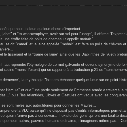
onétique nous indique quelque-chose d'important...
 jabot" et "to wear=employer, avoir sur soi pour l'usage", il affirme "l'express
s une étoffe faite de poils de chameau s'appelle
mohair
."
u se dit "camel" et la laine appelée "mohair" est faite en poils de chèvres et
anière...
 le tisserand et la "trame de laine" ainsi que les Diablinthes de l'Aleth breton
il faut reprendre l'étymologie de ce mot galvaudé et devenu synonyme de fol
é" et racine "mens" l'esprit) qui se rapporte à la traduction p.21 de "senshorno=
 démence", la mythologie "laissera échapper quelque lueur sur ce point histor
...
ée par Hercule" et que "une partie seulement de l'immense armée a traversé la m
las..." puis "les Atlantides, Libyes et Gaetules ont vécus avec les conquéran
s se sont mêlés aux autochtones pour donner les Maures...
omprendre la VLC parce qu'il ne disposait pas d'outils informatiques permettan
 ce qu'on n'arrive pas à concevoir... Il existe des gens qui ont une facilité dé
tés que nous autres, pauvres humains ordinaires, n'imaginons même pas... C