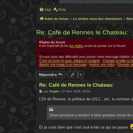
FAQ
PCM
Index du forum
Le rendez vous des chercheurs
Ren
Re: Café de Rennes le Chateau:
Règles du forum
Il est impératif de lire
les règles
avant de poster sur le forum!
Aides du forum
Si vous avez des difficultés pour poster votre message (édition,
Créer du texte en gras, italique et souligné
-
Changer la taille ou l
Ajouter une image à un message
-
Insérer une video
-
Envoyer un
Répondre
Re: Café de Rennes le Chateau:
M
par
Virgile
»
27 févr. 2026, 20:04
e
s
L'Or de Rennes, la préface de LVLC...etc, tu estimes 
s
a
g
e
Sinon pourquoi y-aurait-il à faire quelque chose de 
Et je crois bien que c'est tout-à-fait ce qui se passe.