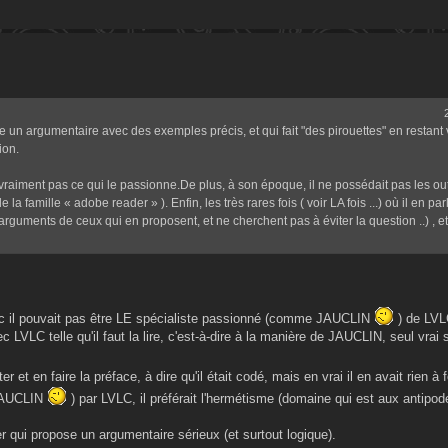
e un argumentaire avec des exemples précis, et qui fait "des pirouettes" en restant
ion.
 vraiment pas ce qui le passionne.De plus, à son époque, il ne possédait pas les out
la famille « adobe reader » ). Enfin, les très rares fois ( voir LA fois ...) où il en parl
rguments de ceux qui en proposent, et ne cherchent pas à éviter la question ..) , et
nc il pouvait pas être LE spécialiste passionné (comme JAUCLIN
) de LVLC
ec LVLC telle qu'il faut la lire, c'est-à-dire à la manière de JAUCLIN, seul vrai 
er et en faire la préface, à dire qu'il était codé, mais en vrai il en avait rien à f
 JAUCLIN
) par LVLC, il préférait l'hermétisme (domaine qui est aux antipod
 qui propose un argumentaire sérieux (et surtout logique).