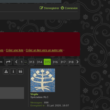
S’enregistrer
Connexion
ses
-
Créer une liste
-
Créer un lien vers un autre site
-
Page
315
1
sur
313
318
314
315
316
317
318
ges
Précédente
Suivante
…
Virgile
Spécialiste RLC
Messages :
896
Enregistré le :
31 juil. 2020, 16:07