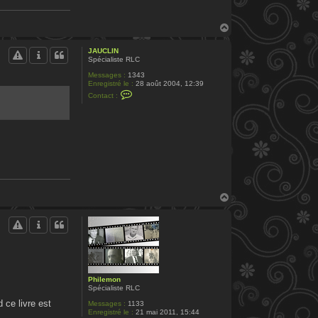
H
a
u
JAUCLIN
t
Spécialiste RLC
Messages :
1343
Enregistré le :
28 août 2004, 12:39
C
Contact :
o
n
t
a
c
t
e
r
J
A
U
C
H
L
a
I
u
N
t
Philemon
Spécialiste RLC
 ce livre est
Messages :
1133
Enregistré le :
21 mai 2011, 15:44