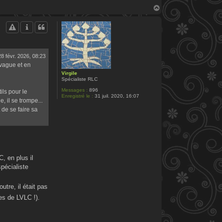
H
a
u
t
28 févr. 2026, 08:23
 vague et en
Virgile
Spécialiste RLC
Messages :
896
ils pour le
Enregistré le :
31 juil. 2020, 16:07
e, il se trompe...
 de se faire sa
, en plus il
spécialiste
outre, il était pas
es de LVLC !).