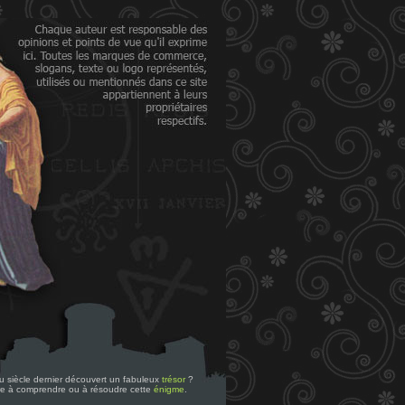
 du siècle dernier découvert un fabuleux
trésor
?
re à comprendre ou à résoudre cette
énigme
.