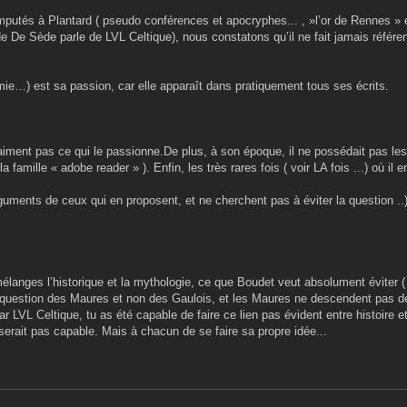
imputés à Plantard ( pseudo conférences et apocryphes... , »l’or de Rennes » é
ou de De Sède parle de LVL Celtique), nous constatons qu’il ne fait jamais référe
himie…) est sa passion, car elle apparaît dans pratiquement tous ses écrits.
aiment pas ce qui le passionne.De plus, à son époque, il ne possédait pas les 
 famille « adobe reader » ). Enfin, les très rares fois ( voir LA fois ...) où il en
uments de ceux qui en proposent, et ne cherchent pas à éviter la question ..) 
élanges l’historique et la mythologie, ce que Boudet veut absolument éviter (
est question des Maures et non des Gaulois, et les Maures ne descendent pas d
 LVL Celtique, tu as été capable de faire ce lien pas évident entre histoire e
serait pas capable. Mais à chacun de se faire sa propre idée...