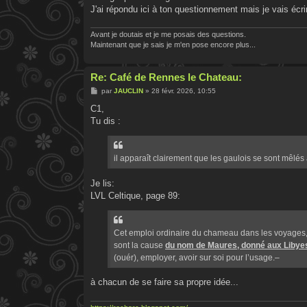
J'ai répondu ici à ton questionnement mais je vais écr
Avant je doutais et je me posais des questions.
Maintenant que je sais je m'en pose encore plus...
Re: Café de Rennes le Chateau:
M
par
JAUCLIN
»
28 févr. 2026, 10:55
e
s
C1,
s
Tu dis :
a
g
e
il apparaît clairement que les gaulois se sont mêlé
Je lis:
LVL Celtique, page 89:
Cet emploi ordinaire du chameau dans les voyages, 
sont la cause
du nom de Maures, donné aux Libyes
(ouér), employer, avoir sur soi pour l’usage.–
à chacun de se faire sa propre idée...