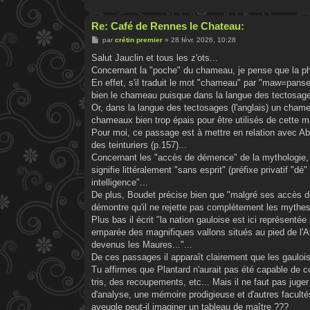
Re: Café de Rennes le Chateau:
M
par
crétin premier
»
28 févr. 2026, 10:28
e
s
Salut Jauclin et tous les z'ots...
s
Concernant la "poche" du chameau, je pense que la ph
a
g
En effet, s'il traduit le mot "chameau" par "maw=panse,
e
bien le chameau puisque dans la langue des tectosage
Or, dans la langue des tectosages (l'anglais) un chamea
chameaux bien trop épais pour être utilisés de cette m
Pour moi, ce passage est à mettre en relation avec Abel
des teinturiers (p.157)...
Concernant les "accès de démence" de la mythologie, 
signifie littéralement "sans esprit" (préfixe privatif "d
intelligence"...
De plus, Boudet précise bien que "malgré ses accès de
démontre qu'il ne rejette pas complètement les mythes
Plus bas il écrit "la nation gauloise est ici représent
emparée des magnifiques vallons situés au pied de l'At
devenus les Maures..."...
De ces passages il apparaît clairement que les gauloi
Tu affirmes que Plantard n'aurait pas été capable de c
tris, des recoupements, etc... Mais il ne faut pas juger
d'analyse, une mémoire prodigieuse et d'autres facul
aveugle peut-il imaginer un tableau de maître ???