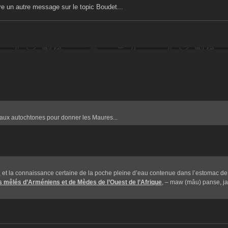
ire un autre message sur le topic Boudet...
s aux autochtones pour donner les Maures...
et la connaissance certaine de la poche pleine d’eau contenue dans l’estomac de 
 mêlés d’Arméniens et de Mèdes de l’Ouest de l’Afrique
, – maw (mâu) panse, ja