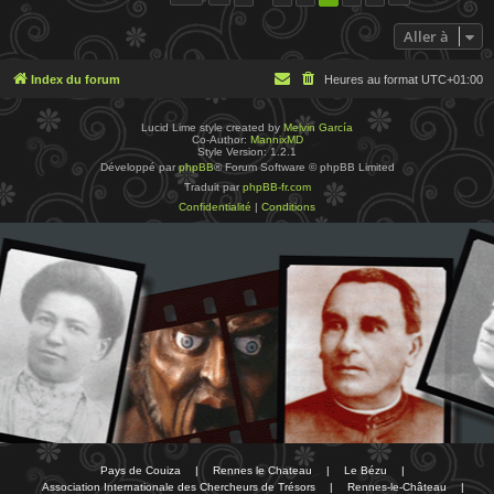
Aller à
Index du forum
Heures au format
UTC+01:00
Lucid Lime style created by
Melvin García
Co-Author:
MannixMD
Style Version: 1.2.1
Développé par
phpBB
® Forum Software © phpBB Limited
Traduit par
phpBB-fr.com
Confidentialité
|
Conditions
Pays de Couiza
|
Rennes le Chateau
|
Le Bézu
|
Association Internationale des Chercheurs de Trésors
|
Rennes-le-Château
|