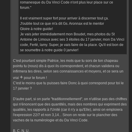
romanesque du Da Vinci Code n'ont plus leur place sur ce
forum."
Il est vraiment super fort pour arriver à discerner tout ça.
J'oublie tout ce que m'a dit Gs. Aronnax est le mentor
Gloire à notre guide!
Je vais jeter immédiatement mon Boudet, mes photos du St
Antoine de Limoux avec ses 3 étoiles du 17 janvier, mon Da Vinci
code, Ferté, lamy. Super, je vais faire de la place. Qu'il est bon de
se soumettre à notre guide 0 janvier!
C'est pourtant simple Patrice, les mots que tu sors de ton chapeau
pointu tu (nous) dis à quoi ils correspondent, et chacun validera ou
infirmera tes dires, selon ses connaissances et moyens, et ce sera un
+
vrai
pour le forum !
C'est le moins que tu puisses faire Donc à quoi correspond pour toi le
17 janvier ?
D'autre part, si on parle "traditionnellement", on n'utilise pas des chiffres
qui n'énoncent que des quantités, mais des nombres qui expriment des
qualités, les rapports à l'Unité (car il n'y a qu'Elle), ainsi on emploiera
l'expression 22/7 et non 3,14... Sinon on reste sur le plancher des
vaches de la numérologie et du Da Vinci Code.
B. C. N. U.