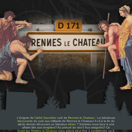
L'énigme de
l'abbé Saunière
curé de
Rennes le Chateau
: La fabuleuse
découverte
du curé aux milliards de Rennes le Chateau! A t-il à la fin du
siècle dernier découvert un fabuleux
trésor
? Sommes nous face à une
affaire liée aux
templiers
? Au
prieuré de sion
? Aux
wisigoths
? Ce
forum sur Rennes le Chateau
vous aidera peut-être à comprendre ou à