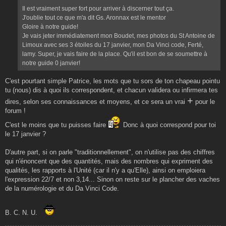
Il est vraiment super fort pour arriver à discerner tout ça.
J'oublie tout ce que m'a dit Gs. Aronnax est le mentor
Gloire à notre guide!
Je vais jeter immédiatement mon Boudet, mes photos du St Antoine de
Limoux avec ses 3 étoiles du 17 janvier, mon Da Vinci code, Ferté,
lamy. Super, je vais faire de la place. Qu'il est bon de se soumettre à
notre guide 0 janvier!
C'est pourtant simple Patrice, les mots que tu sors de ton chapeau pointu
tu (nous) dis à quoi ils correspondent, et chacun validera ou infirmera tes
+
dires, selon ses connaissances et moyens, et ce sera un vrai
pour le
forum !
C'est le moins que tu puisses faire
Donc à quoi correspond pour toi
le 17 janvier ?
D'autre part, si on parle "traditionnellement", on n'utilise pas des chiffres
qui n'énoncent que des quantités, mais des nombres qui expriment des
qualités, les rapports à l'Unité (car il n'y a qu'Elle), ainsi on emploiera
l'expression 22/7 et non 3,14... Sinon on reste sur le plancher des vaches
de la numérologie et du Da Vinci Code.
B. C. N. U.