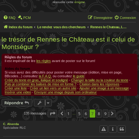
résoudre cette
énigme
.
FAQ
PCM
S’enregistrer
Connexion
Index du forum
Le rendez vous des chercheurs
Rennes le Chateau, Le rendez-vous des chercheurs
le trésor de Rennes le Château est il celui de
Montségur ?
Règles du forum
Il est impératif de lire
les règles
avant de poster sur le forum!
Aides du forum
Si vous avez des difficultés pour poster votre message (édition, mise en page,
BBcodes...) consultez
la F.A.Q.
ou consultez
le guide
:
Créer du texte en gras, italique et souligné
-
Changer la taille ou la couleur du texte
-
Puis-je combiner les balises de mise en forme ?
-
Citation dans les réponses
-
Créer une liste
-
Créer un lien vers un autre site
-
Ajouter une image à un message
-
Insérer une video
-
Envoyer une image depuis son ordinateur
Répondre
Page
7
sur
1
9
5
6
7
8
9
135 messages
Précédente
Suivante
…
C. Alverda
Spécialiste RLC