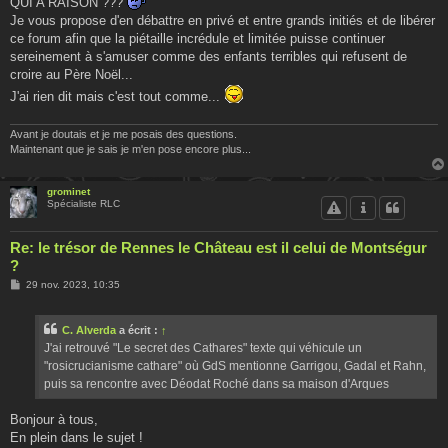
QUI A RAISON ???
Je vous propose d'en débattre en privé et entre grands initiés et de libérer
ce forum afin que la piétaille incrédule et limitée puisse continuer
sereinement à s'amuser comme des enfants terribles qui refusent de
croire au Père Noël...
J'ai rien dit mais c'est tout comme...
Avant je doutais et je me posais des questions.
Maintenant que je sais je m'en pose encore plus...
grominet
Spécialiste RLC
Re: le trésor de Rennes le Château est il celui de Montségur
?
M
29 nov. 2023, 10:35
e
s
s
C. Alverda
a écrit :
↑
a
g
J'ai retrouvé "Le secret des Cathares" texte qui véhicule un
e
"rosicrucianisme cathare" où GdS mentionne Garrigou, Gadal et Rahn,
puis sa rencontre avec Déodat Roché dans sa maison d'Arques
Bonjour à tous,
En plein dans le sujet !