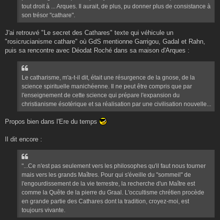
tout droit à ... Arques. Il aurait, de plus, pu donner plus de consistance à
son trésor "cathare".
J'ai retrouvé "Le secret des Cathares" texte qui véhicule un
"rosicrucianisme cathare" où GdS mentionne Garrigou, Gadal et Rahn,
puis sa rencontre avec Déodat Roché dans sa maison d'Arques :
Le catharisme, m'a-t-il dit, était une résurgence de la gnose, de la
science spirituelle manichéenne. Il ne peut être compris que par
l'enseignement de cette science qui prépare l'expansion du
christianisme ésotérique et sa réalisation par une civilisation nouvelle...
Propos bien dans l'Ere du temps
Il dit encore :
"...Ce n'est pas seulement vers les philosophes qu'il faut nous tourner
mais vers les grands Maîtres. Pour qui s'éveille du "sommeil" de
l'engourdissement de la vie terrestre, la recherche d'un Maître est
comme la Quête de la pierre du Graal. L'occultisme chrétien procède
en grande partie des Cathares dont la tradition, croyez-moi, est
toujours vivante.