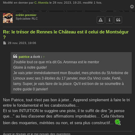
Modifié en dernier par
C. Alverda
le 28 nov. 2023, 19:20, modifié 1 fois.
crétin premier
Spécialiste RLC
Re: le trésor de Rennes le Château est il celui de Montségur
?
M
28 nov. 2023, 19:06
e
s
s
patrice
a écrit :
↑
a
g
J'oublie tout ce que m'a dit Gs. Aronnax est le mentor
e
Gloire à notre guide!
Je vais jeter immédiatement mon Boudet, mes photos du St Antoine de
Limoux avec ses 3 étoiles du 17 janvier, mon Da Vinci code, Ferté,
lamy. Super, je vais faire de la place. Qu'il est bon de se soumettre à
notre guide 0 janvier!
Non Patrice, tout n'est pas bon à jeter... Apprend simplement à faire le tri
entre le fondamental et les carabistouilles...
Et si ton INTUITION te suggère une piste, il te suffit de dire "je pense
que..." au lieu d'assener des affirmations improbables... Cela t'évitera
bien des moqueries, méritées ou non, et sera plus constructif...
Avant je doutais et je me posais des questions.