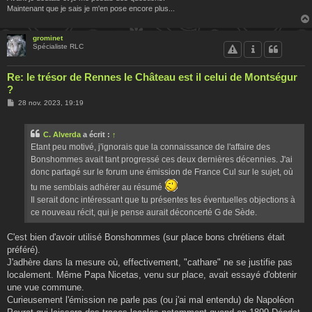
Maintenant que je sais je m'en pose encore plus...
grominet
Spécialiste RLC
Re: le trésor de Rennes le Château est il celui de Montségur
?
M
28 nov. 2023, 19:19
e
s
s
C. Alverda
a écrit :
↑
a
g
Etant peu motivé, j'ignorais que la connaissance de l'affaire des
e
Bonshommes avait tant progressé ces deux dernières décennies. J'ai
donc partagé sur le forum une émission de France Cul sur le sujet, où
tu me semblais adhérer au résumé
Il serait donc intéressant que tu présentes tes éventuelles objections à
ce nouveau récit, qui je pense aurait déconcerté G de Sède.
C'est bien d'avoir utilisé Bonshommes (sur place bons chrétiens était
préféré).
J'adhère dans la mesure où, effectivement, "cathare" ne se justifie pas
localement. Même Papa Nicetas, venu sur place, avait essayé d'obtenir
une vue commune.
Curieusement l'émission ne parle pas (ou j'ai mal entendu) de Napoléon