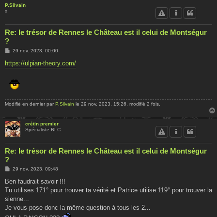
P.Silvain
x
Re: le trésor de Rennes le Château est il celui de Montségur
?
M
29 nov. 2023, 00:00
e
s
https://ulpian-theory.com/
s
a
g
e
Modifié en dernier par
P.Silvain
le 29 nov. 2023, 15:26, modifié 2 fois.
crétin premier
Spécialiste RLC
Re: le trésor de Rennes le Château est il celui de Montségur
?
M
29 nov. 2023, 09:48
e
s
Ben faudrait savoir !!!
s
Tu utilises 171° pour trouver ta vérité et Patrice utilise 119° pour trouver la
a
g
sienne...
e
Je vous pose donc la même question à tous les 2...