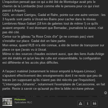
L'inquisition pensait que ce qui a été ôté de Montségur avait pris le
chemin de la Lombardie (tout comme elle le pensera pour ce qui s'est
passé à Arques).
GDS, en citant Garrigou, Gadal et Rahn, pointe sur une autre version : les
3 fuyards sont partis à Ussat-les-Bains pour cacher dans le réseau
Lombrives-Niaux-Sabart (18 km de galeries tout de même !) ce qu'ils
avaient emporté. Il est étonnant que Bernadac, journaliste lui aussi, n'ait
pas été cité.
Cerise sur le gâteau "la Rose Croix d'or" (je ne connais pas) vient
s'installer sur place. Gadal doit en faire partie.
Mon erreur, quand RLB m'a été connue, a été de tenter de transposer sur
place ce que j'avais vu à Ussat.
Même si des sources chaudes existent aussi, que des liens Aude-Ariège
ont été établis et qu'un lieu de culte est vraisemblable, la configuration
est différente et les accès plus difficiles.
A l'aspect matériel (notamment le trésor emporté à Arques-Limoux)
s'ajoutent effectivement des enseignements dont il ne reste que peu de
traces (en supposant qu'ils n'aient pas été réécrits par l'Inquisition).
"L'interrogatio Johannis", notamment l'exemplaire de Carcassonne, en fait
partie. Reste à savoir ce qu'aurait pu être la bible occitane prévue.
Philemon
Spécialiste RLC