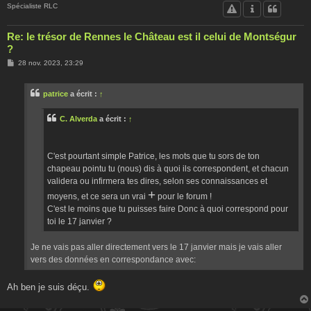
Spécialiste RLC
Re: le trésor de Rennes le Château est il celui de Montségur
?
M
28 nov. 2023, 23:29
e
s
s
patrice
a écrit :
↑
a
g
e
C. Alverda
a écrit :
↑
C'est pourtant simple Patrice, les mots que tu sors de ton
chapeau pointu tu (nous) dis à quoi ils correspondent, et chacun
validera ou infirmera tes dires, selon ses connaissances et
+
moyens, et ce sera un vrai
pour le forum !
C'est le moins que tu puisses faire Donc à quoi correspond pour
toi le 17 janvier ?
Je ne vais pas aller directement vers le 17 janvier mais je vais aller
vers des données en correspondance avec:
Ah ben je suis déçu.