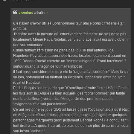
e
s
s
grominet
a écrit :
↑
a
g
e
C'est bien d'avoir utilisé Bonshommes (sur place bons chrétiens était
préféré).
J'adhère dans la mesure où, effectivement, "cathare" ne se justifie pas
localement. Même Papa Nicetas, venu sur place, avait essayé d'obtenir
une vue commune.
Curieusement l'émission ne parle pas (ou j'ai mal entendu) de
Napoléon Peyrat qui laissera des traces locales notamment quand en
1899 Déodat Roché cherche un "temple albigeois". Rond forcément ?
surtout quand la façon de tourner s'impose.
Il faut aussi considérer ce qu'a été la "rage carcassonnaise". Mais là ça
va loin, notamment en mettant en évidence l'opposition entre pouvoir
royal et Papauté.
En fait l'Inquisition ne parle que "d'hérétiques" voire "manichéens" mais
les faits sont là : Arques a bien accueilli des "bonshommes" (en faible
nombre d'ailleurs) venant de l'Ariège. Un des premiers papes
"avignonnais" le sait parfaitement.
Ce qui m'étonne est que GDS ait laissé passé l'occasion alors qu'il était
en Ariège en même temps que moi et ne pouvait pas ignorer quelques
personnages marquants (dont justement Déodat Roché) le conduisant
tout droit à ... Arques. Il aurait, de plus, pu donner plus de consistance à
son trésor "cathare".