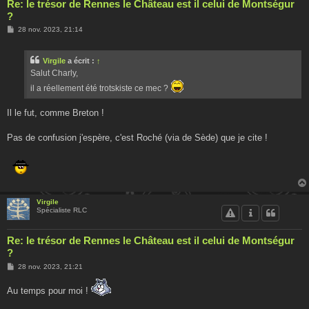
Re: le trésor de Rennes le Château est il celui de Montségur
?
M
28 nov. 2023, 21:14
e
s
s
Virgile
a écrit :
↑
a
g
Salut Charly,
e
il a réellement été trotskiste ce mec ?
Il le fut, comme Breton !
Pas de confusion j'espère, c'est Roché (via de Sède) que je cite !
Virgile
Spécialiste RLC
Re: le trésor de Rennes le Château est il celui de Montségur
?
M
28 nov. 2023, 21:21
e
s
Au temps pour moi !
s
a
g