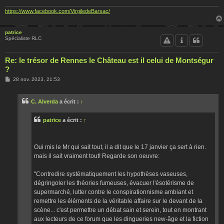
e
https://www.facebook.com/VirgiledeBarsac/
patrice
Spécialiste RLC
Re: le trésor de Rennes le Château est il celui de Montségur
?
M
28 nov. 2023, 21:53
e
s
s
C. Alverda
a écrit :
↑
a
g
e
patrice
a écrit :
↑
Oui mis le Mr qui sait tout, il a dit que le 17 janvier ça sert à rien.
mais il sait vraiment tout! Regarde son oeuvre:
"Contredire systématiquement les hypothèses vaseuses,
dégringoler les théories fumeuses, évacuer l'ésotérisme de
supermarché, lutter contre le conspirationnisme ambiant et
remettre les éléments de la véritable affaire sur le devant de la
scène... c'est permettre un débat sain et serein, tout en montrant
aux lecteurs de ce forum que les dingueries new-âge et la fiction