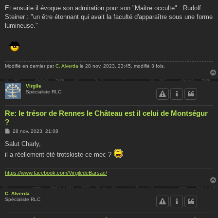
Et ensuite il évoque son admiration pour son "Maitre occulte" : Rudolf
Steiner : "un être étonnant qui avait la faculté d'apparaître sous une forme
lumineuse."
Modifié en dernier par
C. Alverda
le 28 nov. 2023, 23:45, modifié 3 fois.
Virgile
Spécialiste RLC
Re: le trésor de Rennes le Château est il celui de Montségur
?
M
28 nov. 2023, 21:08
e
s
Salut Charly,
s
il a réellement été trotskiste ce mec ?
a
g
e
https://www.facebook.com/VirgiledeBarsac/
C. Alverda
Spécialiste RLC