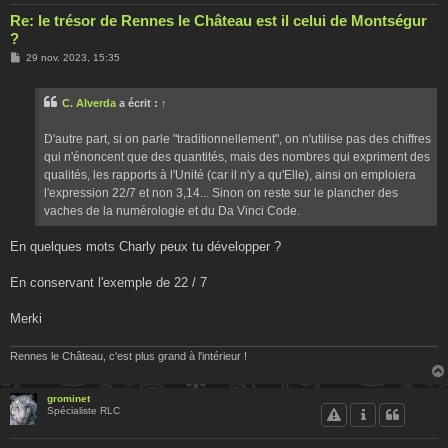
Re: le trésor de Rennes le Château est il celui de Montségur
?
M
29 nov. 2023, 15:35
e
s
s
C. Alverda
a écrit :
↑
a
g
e
D'autre part, si on parle "traditionnellement", on n'utilise pas des chiffres
qui n'énoncent que des quantités, mais des nombres qui expriment des
qualités, les rapports à l'Unité (car il n'y a qu'Elle), ainsi on emploiera
l'expression 22/7 et non 3,14... Sinon on reste sur le plancher des
vaches de la numérologie et du Da Vinci Code.
En quelques mots Charly peux tu développer ?
En conservant l'exemple de 22 / 7
Merki
Rennes le Château, c'est plus grand à l'intérieur !
grominet
Spécialiste RLC