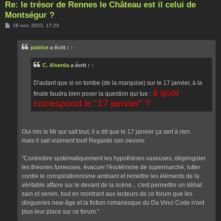
Re: le trésor de Rennes le Château est il celui de
Montségur ?
M
28 nov. 2023, 17:20
e
s
s
patrice
a écrit :
↑
a
g
e
C. Alverda
a écrit :
↑
D'autant que si on tombe (de la marquise) sur le 17 janvier, à la
à quoi
finale faudra bien poser la question qui tue :
correspond le "17 janvier" ?
Oui mis le Mr qui sait tout, il a dit que le 17 janvier ça sert à rien.
mais il sait vraiment tout! Regarde son oeuvre:
"Contredire systématiquement les hypothèses vaseuses, dégringoler
les théories fumeuses, évacuer l'ésotérisme de supermarché, lutter
contre le conspirationnisme ambiant et remettre les éléments de la
véritable affaire sur le devant de la scène... c'est permettre un débat
sain et serein, tout en montrant aux lecteurs de ce forum que les
dingueries new-âge et la fiction romanesque du Da Vinci Code n'ont
plus leur place sur ce forum."