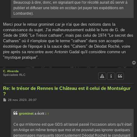
Beaucoup à dire, donc, en signalant que l'or récolté aurait dû servir à
publier et diffuser une bible en occitan (et payer les expéditions en
Lombardie).
Merci pour le retour grominet car je n'ai que des notions dans la
connaissance du sujet. J'ai malheureusement oublié le livre de G. de
Sède de 1966 "Le Trésor cathare", mais pas celui de 1974 "Le secret des
Cathares" où il n'emploie que le terme "cathare" dans son acception
ésotérique de l'époque à la sauce des "Cahiers" de Déodat Roché, voire
pire après sa rencontre avec Antonin Gadal qu'il considère comme un
"mystique pratique".
C. Alverda
Spécialiste RLC
Re: le trésor de Rennes le Château est il celui de Montségur
?
M
28 nov. 2023, 20:37
e
s
s
grominet
a écrit :
↑
a
g
e
Ce qui m'étonne est que GDS ait laissé passé l'occasion alors qu'il était
en Ariège en même temps que moi et ne pouvait pas ignorer quelques
personnages marquants (dont justement Déodat Roché) le conduisant