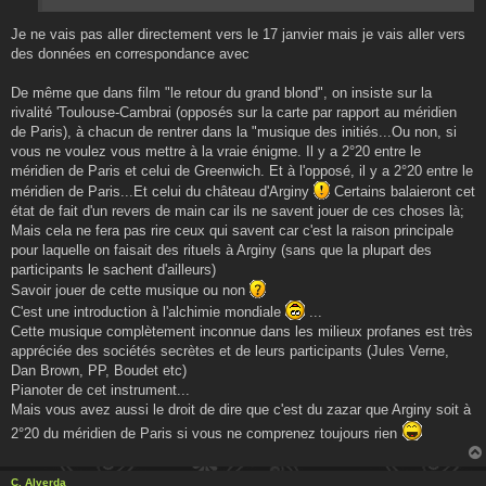
Je ne vais pas aller directement vers le 17 janvier mais je vais aller vers
des données en correspondance avec
De même que dans film "le retour du grand blond", on insiste sur la
rivalité 'Toulouse-Cambrai (opposés sur la carte par rapport au méridien
de Paris), à chacun de rentrer dans la "musique des initiés...Ou non, si
vous ne voulez vous mettre à la vraie énigme. Il y a 2°20 entre le
méridien de Paris et celui de Greenwich. Et à l'opposé, il y a 2°20 entre le
méridien de Paris...Et celui du château d'Arginy
Certains balaieront cet
état de fait d'un revers de main car ils ne savent jouer de ces choses là;
Mais cela ne fera pas rire ceux qui savent car c'est la raison principale
pour laquelle on faisait des rituels à Arginy (sans que la plupart des
participants le sachent d'ailleurs)
Savoir jouer de cette musique ou non
C'est une introduction à l'alchimie mondiale
...
Cette musique complètement inconnue dans les milieux profanes est très
appréciée des sociétés secrètes et de leurs participants (Jules Verne,
Dan Brown, PP, Boudet etc)
Pianoter de cet instrument...
Mais vous avez aussi le droit de dire que c'est du zazar que Arginy soit à
2°20 du méridien de Paris si vous ne comprenez toujours rien
C. Alverda