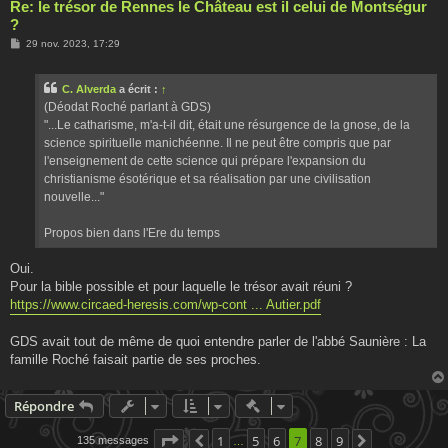
Re: le trésor de Rennes le Château est il celui de Montségur
?
M
29 nov. 2023, 17:29
e
s
s
C. Alverda
a écrit :
↑
a
g
(Déodat Roché parlant à GDS)
e
"...Le catharisme, m'a-t-il dit, était une résurgence de la gnose, de la
science spirituelle manichéenne. Il ne peut être compris que par
l'enseignement de cette science qui prépare l'expansion du
christianisme ésotérique et sa réalisation par une civilisation
nouvelle..."
Propos bien dans l'Ere du temps
Oui.
Pour la bible possible et pour laquelle le trésor avait réuni ?
https://www.circaed-heresis.com/wp-cont ... Autier.pdf
GDS avait tout de même de quoi entendre parler de l'abbé Saunière : La
famille Roché faisait partie de ses proches.
Actions rapides de modératio
Répondre
Page
7
sur
1
9
5
6
7
8
9
135 messages
Précédente
Suivante
…