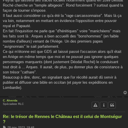
Peyrat qui laissera des traces locales notamment quand en 1899 Déodat
Roché cherche un "temple albigeois". Rond forcément ? surtout quand la
façon de tourner s'impose.
Il faut aussi considérer ce qu'a été la "rage carcassonnaise". Mais là ça
va loin, notamment en mettant en évidence l'opposition entre pouvoir
royal et Papauté.
En fait l'Inquisition ne parle que "d'hérétiques" voire "manichéens" mais
les faits sont là : Arques a bien accueilli des "bonshommes" (en faible
nombre d'ailleurs) venant de l'Ariège. Un des premiers papes
"avignonnais" le sait parfaitement.
Ce qui m'étonne est que GDS ait laissé passé l'occasion alors qu'il était
en Ariège en même temps que moi et ne pouvait pas ignorer quelques
personnages marquants (dont justement Déodat Roché) le conduisant
tout droit à ... Arques. Il aurait, de plus, pu donner plus de consistance à
son trésor "cathare".
Beaucoup à dire, donc, en signalant que l'or récolté aurait dû servir à
publier et diffuser une bible en occitan (et payer les expéditions en
Lombardie).
C. Alverda
Spécialiste RLC
Re: le trésor de Rennes le Château est il celui de Montségur
?
M
28 nov. 2023, 19:48