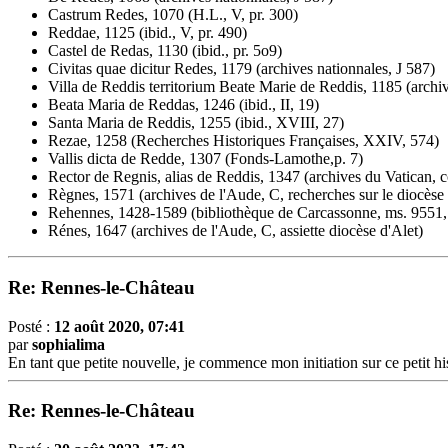
Castrum Redes, 1070 (H.L., V, pr. 300)
Reddae, 1125 (ibid., V, pr. 490)
Castel de Redas, 1130 (ibid., pr. 5o9)
Civitas quae dicitur Redes, 1179 (archives nationnales, J 587)
Villa de Reddis territorium Beate Marie de Reddis, 1185 (archi
Beata Maria de Reddas, 1246 (ibid., II, 19)
Santa Maria de Reddis, 1255 (ibid., XVIII, 27)
Rezae, 1258 (Recherches Historiques Françaises, XXIV, 574)
Vallis dicta de Redde, 1307 (Fonds-Lamothe,p. 7)
Rector de Regnis, alias de Reddis, 1347 (archives du Vatican, c
Règnes, 1571 (archives de l'Aude, C, recherches sur le diocèse 
Rehennes, 1428-1589 (bibliothèque de Carcassonne, ms. 9551, 
Rénes, 1647 (archives de l'Aude, C, assiette diocèse d'Alet)
Re: Rennes-le-Château
Posté :
12 août 2020, 07:41
par
sophialima
En tant que petite nouvelle, je commence mon initiation sur ce petit hi
Re: Rennes-le-Château