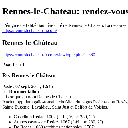
Rennes-le-Chateau: rendez-vous
L'énigme de l'abbé Saunière curé de Rennes-le-Chateau: La découvert
https://renneslechateau-fr.com/
Rennes-le-Château
https://renneslechateau-fr.com/viewtopic.php?t=360
Page
1
sur
1
Re: Rennes-le-Château
Posté :
07 sept. 2011, 12:45
par
Documentation
Historique du nom Rennes le Chateau
Ancien oppidum gallo-romain, chef-lieu du pagus Redensis ou Razès, 
Sainte Eugénie, Lavaldieu, Saint Just et Belfort de Voisins.
Castellum Redae, 1002 (H.L., V, pr. 280, 2°)
Ambos castros de Redez, 1067 (ibid., pr. 280, 2°)
De Redes, 1068 (archives nationnales, J 587)