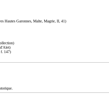
ves Hautes Garonnes, Malte, Magrie, II, 41)
ollection)
d'Alet)
f. 147)
storique.