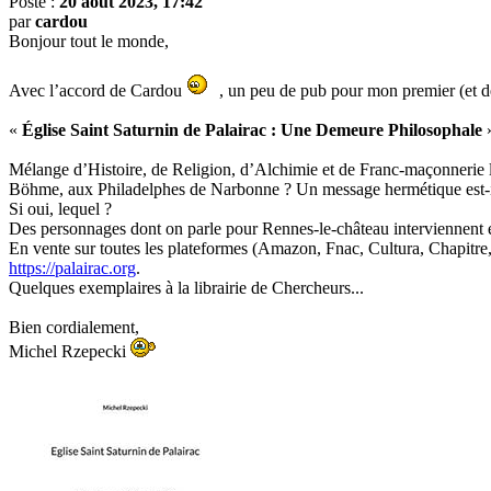
Posté :
20 août 2023, 17:42
par
cardou
Bonjour tout le monde,
Avec l’accord de Cardou
, un peu de pub pour mon premier (et 
«
Église Saint Saturnin de Palairac : Une Demeure Philosophale
»
Mélange d’Histoire, de Religion, d’Alchimie et de Franc-maçonnerie loc
Böhme, aux Philadelphes de Narbonne ? Un message hermétique est-
Si oui, lequel ?
Des personnages dont on parle pour Rennes-le-château interviennent e
En vente sur toutes les plateformes (Amazon, Fnac, Cultura, Chapitre
https://palairac.org
.
Quelques exemplaires à la librairie de Chercheurs...
Bien cordialement,
Michel Rzepecki