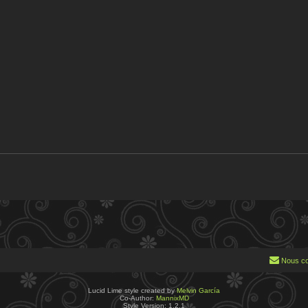
pides de modération
Nous co
Lucid Lime style created by
Melvin García
Co-Author:
MannixMD
Style Version: 1.2.1