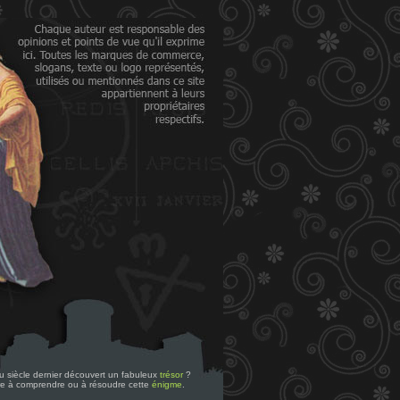
 du siècle dernier découvert un fabuleux
trésor
?
re à comprendre ou à résoudre cette
énigme
.