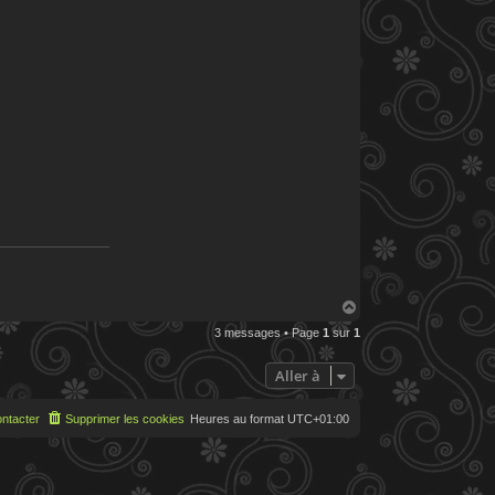
H
a
3 messages • Page
1
sur
1
u
t
Aller à
ntacter
Supprimer les cookies
Heures au format
UTC+01:00