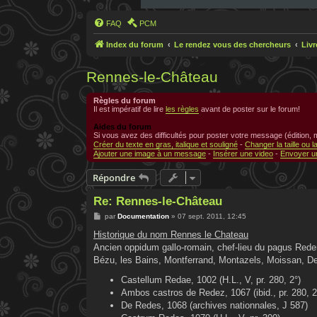
FAQ
PCM
Index du forum
Le rendez vous des chercheurs
Liv
Rennes-le-Château
Règles du forum
Il est impératif de lire
les règles
avant de poster sur le forum!
Aides du forum
Si vous avez des difficultés pour poster votre message (édition,
Créer du texte en gras, italique et souligné
-
Changer la taille ou l
Ajouter une image à un message
-
Insérer une video
-
Envoyer un
Répondre
Re: Rennes-le-Château
M
par
Documentation
»
07 sept. 2011, 12:45
e
s
Historique du nom Rennes le Chateau
s
Ancien oppidum gallo-romain, chef-lieu du pagus Reden
a
g
Bézu, les Bains, Montferrand, Montazels, Moissan, Den
e
Castellum Redae, 1002 (H.L., V, pr. 280, 2°)
Ambos castros de Redez, 1067 (ibid., pr. 280, 2
De Redes, 1068 (archives nationnales, J 587)