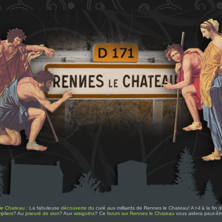
le Chateau
: La fabuleuse
découverte
du curé aux milliards de Rennes le Chateau! A t-il à la fin
pliers
? Au
prieuré de sion
? Aux
wisigoths
? Ce
forum sur Rennes le Chateau
vous aidera peut-êt