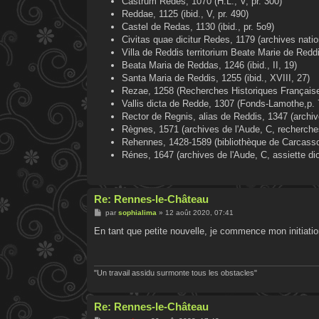
Castrum Redes, 1070 (H.L., V, pr. 300)
Reddae, 1125 (ibid., V, pr. 490)
Castel de Redas, 1130 (ibid., pr. 5o9)
Civitas quae dicitur Redes, 1179 (archives nati
Villa de Reddis territorium Beate Marie de Redd
Beata Maria de Reddas, 1246 (ibid., II, 19)
Santa Maria de Reddis, 1255 (ibid., XVIII, 27)
Rezae, 1258 (Recherches Historiques Français
Vallis dicta de Redde, 1307 (Fonds-Lamothe,p. 
Rector de Regnis, alias de Reddis, 1347 (archiv
Règnes, 1571 (archives de l'Aude, C, recherches
Rehennes, 1428-1589 (bibliothèque de Carcasso
Rénes, 1647 (archives de l'Aude, C, assiette di
Re: Rennes-le-Château
M
par
sophialima
»
12 août 2020, 07:41
e
s
En tant que petite nouvelle, je commence mon initiation
s
a
g
e
"Un travail assidu surmonte tous les obstacles"
Re: Rennes-le-Château