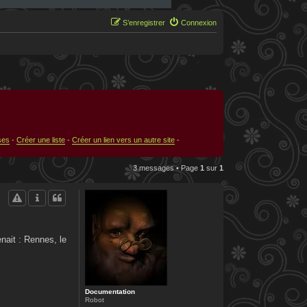
S’enregistrer
Connexion
ses
-
Créer une liste
-
Créer un lien vers un autre site
-
3 messages • Page
1
sur
1
nait : Rennes, le
Documentation
Robot