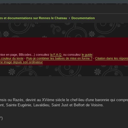
res et documentations sur Rennes le Chateau
Documentation
 mise en page, BBcodes...) consultez
la F.A.Q.
ou consultez
le guide
:
a couleur du texte
-
Puis-je combiner les balises de mise en forme ?
-
Citation dans les répon
e image depuis son ordinateur
sis ou Razès, devint au XVème siècle le chef-lieu d'une baronnie qui compre
t, Sainte Eugénie, Lavaldieu, Saint Just et Belfort de Voisins.
°)