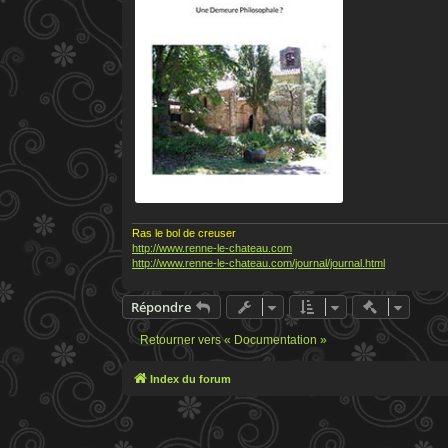
Ras le bol de creuser
http://www.renne-le-chateau.com
http://www.renne-le-chateau.com/journal/journal.html
Actions ra
Répondre
Retourner vers « Documentation »
Index du forum