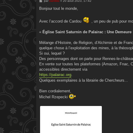
M
par
cardou
»
20 août 2023, 17:42
e
s
Bonjour tout le monde,
s
a
g
Avec l’accord de Cardou
, un peu de pub pour mo
e
«
Église Saint Saturnin de Palairac : Une Demeure
Mélange d’Histoire, de Religion, d’Alchimie et de Franc-
quelque chose à l’exploitation des mines, à la théos
Si oui, lequel ?
Des personnages dont on parle pour Rennes-le-château 
En vente sur toutes les plateformes (Amazon, Fnac, C
accessibles directement via
https://palairac.org
.
Quelques exemplaires à la librairie de Chercheurs...
Bien cordialement,
Michel Rzepecki