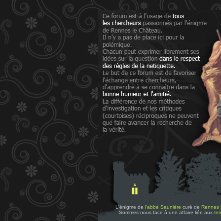
L'énigme de
l'abbé Saunière
curé de
Rennes 
Sommes nous face à une affaire liée aux
tem