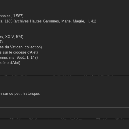
onnales, J 587)
is, 1185 (archives Hautes Garonnes, Malte, Magrie, II, 41)
es, XXIV, 574)
7)
es du Vatican, collection)
 sur le diocèse d'Alet)
nne, ms. 9551, f. 147)
ocèse d'Alet)
 sur ce petit historique.