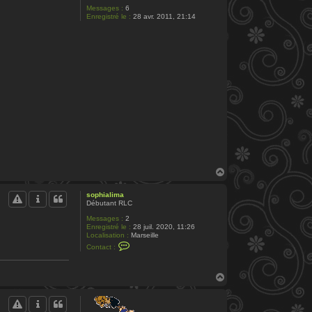
Messages :
6
Enregistré le :
28 avr. 2011, 21:14
H
a
u
sophialima
t
Débutant RLC
Messages :
2
Enregistré le :
28 juil. 2020, 11:26
Localisation :
Marseille
C
Contact :
o
n
t
H
a
c
a
t
u
e
t
r