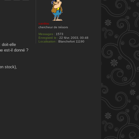
s
o
p
h
i
a
cardou
l
chercheur de trésors
i
m
Messages :
1573
a
Enregistré le :
22 févr. 2003, 00:48
Localisation :
Blanchefort 11190
 doit-elle
e est-il donné ?
en stock),