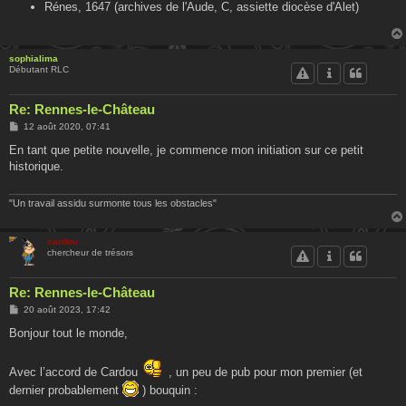
Rénes, 1647 (archives de l'Aude, C, assiette diocèse d'Alet)
sophialima
Débutant RLC
Re: Rennes-le-Château
M
12 août 2020, 07:41
e
s
En tant que petite nouvelle, je commence mon initiation sur ce petit
s
historique.
a
g
e
"Un travail assidu surmonte tous les obstacles"
cardou
chercheur de trésors
Re: Rennes-le-Château
M
20 août 2023, 17:42
e
s
Bonjour tout le monde,
s
a
g
Avec l’accord de Cardou
, un peu de pub pour mon premier (et
e
dernier probablement
) bouquin :