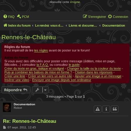
résoudre cette
énigme
.
FAQ
PCM
S’enregistrer
Connexion
Index du forum
Le rendez vous des chercheurs
Livres et documentations sur Rennes le Chateau
Documentation
Rennes-le-Château
Règles du forum
Il est impératif de lire
les règles
avant de poster sur le forum!
Aides du forum
Si vous avez des difficultés pour poster votre message (édition, mise en page,
BBcodes...) consultez
la F.A.Q.
ou consultez
le guide
:
Créer du texte en gras, italique et souligné
-
Changer la taille ou la couleur du texte
-
Puis-je combiner les balises de mise en forme ?
-
Citation dans les réponses
-
Créer une liste
-
Créer un lien vers un autre site
-
Ajouter une image à un message
-
Insérer une video
-
Envoyer une image depuis son ordinateur
Répondre
3 messages • Page
1
sur
1
Documentation
Robot
Re: Rennes-le-Château
M
07 sept. 2011, 12:45
e