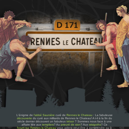
L'énigme de
l'abbé Saunière
curé de
Rennes le Chateau
: La fabuleuse
découverte
du curé aux milliards de Rennes le Chateau! A t-il à la fin du
siècle dernier découvert un fabuleux
trésor
? Sommes nous face à une
affaire liée aux
templiers
? Au
prieuré de sion
? Aux
wisigoths
? Ce
forum sur Rennes le Chateau
vous aidera peut-être à comprendre ou à