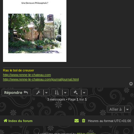
Ras le bol de creuser
http://www.renne-le-chateau.com
http://www.renne-le-chateau.com/journal/journal.html
Actions rapides de modératio
Répondre
3 messages • Page
1
sur
1
Aller à
Index du forum
Heures au format
UTC+01:00
Lucid Lime style created by
Melvin García