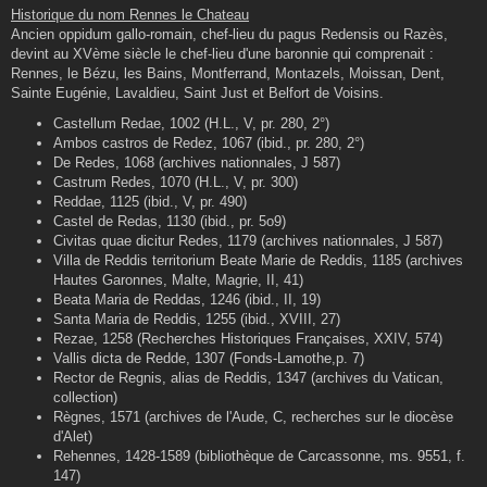
s
Historique du nom Rennes le Chateau
s
Ancien oppidum gallo-romain, chef-lieu du pagus Redensis ou Razès,
a
g
devint au XVème siècle le chef-lieu d'une baronnie qui comprenait :
e
Rennes, le Bézu, les Bains, Montferrand, Montazels, Moissan, Dent,
Sainte Eugénie, Lavaldieu, Saint Just et Belfort de Voisins.
Castellum Redae, 1002 (H.L., V, pr. 280, 2°)
Ambos castros de Redez, 1067 (ibid., pr. 280, 2°)
De Redes, 1068 (archives nationnales, J 587)
Castrum Redes, 1070 (H.L., V, pr. 300)
Reddae, 1125 (ibid., V, pr. 490)
Castel de Redas, 1130 (ibid., pr. 5o9)
Civitas quae dicitur Redes, 1179 (archives nationnales, J 587)
Villa de Reddis territorium Beate Marie de Reddis, 1185 (archives
Hautes Garonnes, Malte, Magrie, II, 41)
Beata Maria de Reddas, 1246 (ibid., II, 19)
Santa Maria de Reddis, 1255 (ibid., XVIII, 27)
Rezae, 1258 (Recherches Historiques Françaises, XXIV, 574)
Vallis dicta de Redde, 1307 (Fonds-Lamothe,p. 7)
Rector de Regnis, alias de Reddis, 1347 (archives du Vatican,
collection)
Règnes, 1571 (archives de l'Aude, C, recherches sur le diocèse
d'Alet)
Rehennes, 1428-1589 (bibliothèque de Carcassonne, ms. 9551, f.
147)