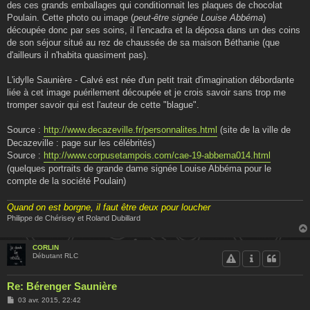
des ces grands emballages qui conditionnait les plaques de chocolat
Poulain. Cette photo ou image (
peut-être signée Louise Abbéma
)
découpée donc par ses soins, il l'encadra et la déposa dans un des coins
de son séjour situé au rez de chaussée de sa maison Béthanie (que
d'ailleurs il n'habita quasiment pas).
L'idylle Saunière - Calvé est née d'un petit trait d'imagination débordante
liée à cet image puérilement découpée et je crois savoir sans trop me
tromper savoir qui est l'auteur de cette "blague".
Source :
http://www.decazeville.fr/personnalites.html
(site de la ville de
Decazeville : page sur les célébrités)
Source :
http://www.corpusetampois.com/cae-19-abbema014.html
(quelques portraits de grande dame signée Louise Abbéma pour le
compte de la société Poulain)
Quand on est borgne, il faut être deux pour loucher
Philippe de Chérisey et Roland Dubillard
CORLIN
Débutant RLC
Re: Bérenger Saunière
M
03 avr. 2015, 22:42
e