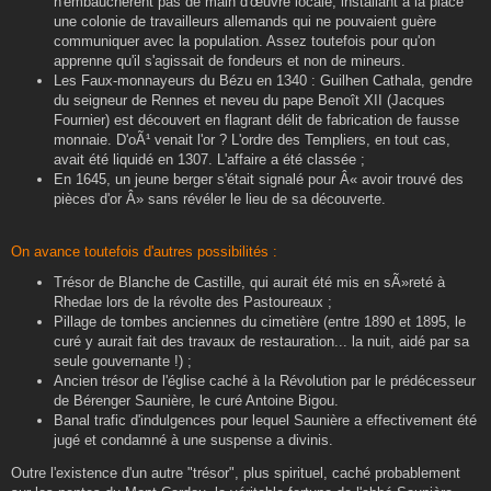
n'embauchèrent pas de main d'œuvre locale, installant à la place
une colonie de travailleurs allemands qui ne pouvaient guère
communiquer avec la population. Assez toutefois pour qu'on
apprenne qu'il s'agissait de fondeurs et non de mineurs.
Les Faux-monnayeurs du Bézu en 1340 : Guilhen Cathala, gendre
du seigneur de Rennes et neveu du pape Benoît XII (Jacques
Fournier) est découvert en flagrant délit de fabrication de fausse
monnaie. D'oÃ¹ venait l'or ? L'ordre des Templiers, en tout cas,
avait été liquidé en 1307. L'affaire a été classée ;
En 1645, un jeune berger s'était signalé pour Â« avoir trouvé des
pièces d'or Â» sans révéler le lieu de sa découverte.
On avance toutefois d'autres possibilités :
Trésor de Blanche de Castille, qui aurait été mis en sÃ»reté à
Rhedae lors de la révolte des Pastoureaux ;
Pillage de tombes anciennes du cimetière (entre 1890 et 1895, le
curé y aurait fait des travaux de restauration... la nuit, aidé par sa
seule gouvernante !) ;
Ancien trésor de l'église caché à la Révolution par le prédécesseur
de Bérenger Saunière, le curé Antoine Bigou.
Banal trafic d'indulgences pour lequel Saunière a effectivement été
jugé et condamné à une suspense a divinis.
Outre l'existence d'un autre "trésor", plus spirituel, caché probablement