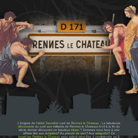
L'énigme de
l'abbé Saunière
curé de
Rennes le Chateau
: La fabuleuse
découverte
du curé aux milliards de Rennes le Chateau! A t-il à la fin du
siècle dernier découvert un fabuleux
trésor
? Sommes nous face à une
affaire liée aux
templiers
? Au
prieuré de sion
? Aux
wisigoths
? Ce
forum sur Rennes le Chateau
vous aidera peut-être à comprendre ou à