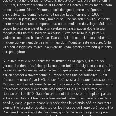
Les constructions et les rénovations ne s'arrêtent pas en si bon chemin.
En 1899, il achète six terrains sur Rennes-le-Chateau, et les met au nom
de sa servante, Marie Dénarnaud qu'il designe comme sa légataire
principale[1]. Le domaine construit jusque-là est terminé en 1906. Il
aménage un jardin, une serre, mais aussi une maison : la villa Béthanie,
petite mais luxueuse, comparée aux autres maisons du village. Mais son
œuvre la plus étrange et la plus célèbre est sans aucun doute la tour
Magdala qu'il bâtit au bord de la colline. Cette petite tour, aujourd'hui
visitable, abrite sa bibliothèque. Dans sa villa, il accueille des invités de
marque qui viennent de très loin, mais dont l'identité reste obscure. Si la
villa sert à loger les invités, Saunière ne vivra jamais autre part que dans
son presbytère.
Si le luxe fastueux de l'abbé fait murmurer les villageois, il fait aussi
grincer des dents l'évêché qui l'accuse de trafic d'indulgences, c'est-à-dire
de détourner l'argent expédié par les congrégations et fidèles avec qui il
est en contact à travers toute la France à des fins personnelles. Il est
d'ailleurs sermonné par l'évêché dés 1901 c'est-à-dire sous l'épiscopat de
Monseigneur Félix-Arsène Billard et continuera à l'être régulièrement sous
l'épiscopat de son successeur Monseigneur Paul-Félix Beuvain de
Beauséjour. En 1910, Saunière est interdit de messe et remplacé par un
autre curé. Habitant toujours à Rennes-le-Château, Saunière officie dans
sa villa, dans la petite chapelle placée dans la véranda oÃ¹ les habitants
viennent le rejoindre, boudant toutes les messes de l'autre curé. Durant la
Première Guerre mondiale, Saunière, qui n'a d'ailleurs pas pu récupérer