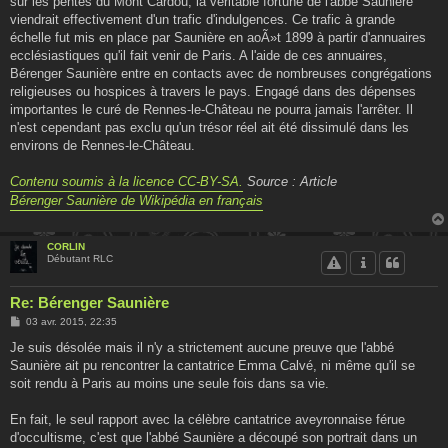
sur les pentes du Mont Cardou, la véritable fortune de l'abbé Saunière
viendrait effectivement d'un trafic d'indulgences. Ce trafic à grande
échelle fut mis en place par Saunière en aoÃ»t 1899 à partir d'annuaires
ecclésiastiques qu'il fait venir de Paris. A l'aide de ces annuaires,
Bérenger Saunière entre en contacts avec de nombreuses congrégations
religieuses ou hospices à travers le pays. Engagé dans des dépenses
importantes le curé de Rennes-le-Château ne pourra jamais l'arrêter. Il
n'est cependant pas exclu qu'un trésor réel ait été dissimulé dans les
environs de Rennes-le-Château.
Contenu soumis à la licence CC-BY-SA.
Source : Article
Bérenger Saunière de Wikipédia en français
CORLIN
Débutant RLC
Re: Bérenger Saunière
M
03 avr. 2015, 22:35
e
s
Je suis désolée mais il n'y a strictement aucune preuve que l'abbé
s
Saunière ait pu rencontrer la cantatrice Emma Calvé, ni même qu'il se
a
g
soit rendu à Paris au moins une seule fois dans sa vie.
e
En fait, le seul rapport avec la célèbre cantatrice aveyronnaise férue
d'occultisme, c'est que l'abbé Saunière a découpé son portrait dans un