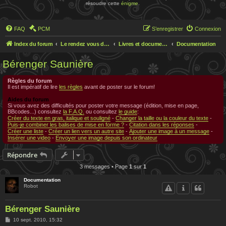
résoudre cette
énigme
.
FAQ
PCM
S’enregistrer
Connexion
Index du forum
Le rendez vous des chercheurs
Livres et documentations sur Rennes le Chateau
Documentation
Bérenger Saunière
Règles du forum
Il est impératif de lire
les règles
avant de poster sur le forum!
Aides du forum
Si vous avez des difficultés pour poster votre message (édition, mise en page,
BBcodes...) consultez
la F.A.Q.
ou consultez
le guide
:
Créer du texte en gras, italique et souligné
-
Changer la taille ou la couleur du texte
-
Puis-je combiner les balises de mise en forme ?
-
Citation dans les réponses
-
Créer une liste
-
Créer un lien vers un autre site
-
Ajouter une image à un message
-
Insérer une video
-
Envoyer une image depuis son ordinateur
Répondre
3 messages • Page
1
sur
1
Documentation
Robot
Bérenger Saunière
M
10 sept. 2010, 15:32
e