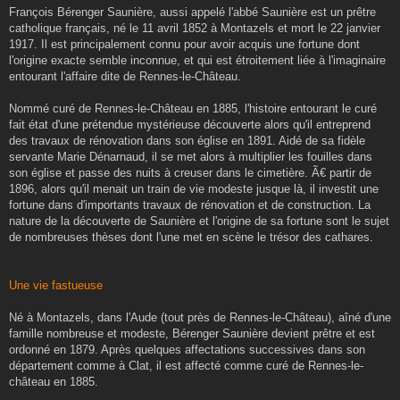
s
François Bérenger Saunière, aussi appelé l'abbé Saunière est un prêtre
s
catholique français, né le 11 avril 1852 à Montazels et mort le 22 janvier
a
g
1917. Il est principalement connu pour avoir acquis une fortune dont
e
l'origine exacte semble inconnue, et qui est étroitement liée à l'imaginaire
entourant l'affaire dite de Rennes-le-Château.
Nommé curé de Rennes-le-Château en 1885, l'histoire entourant le curé
fait état d'une prétendue mystérieuse découverte alors qu'il entreprend
des travaux de rénovation dans son église en 1891. Aidé de sa fidèle
servante Marie Dénarnaud, il se met alors à multiplier les fouilles dans
son église et passe des nuits à creuser dans le cimetière. Ã€ partir de
1896, alors qu'il menait un train de vie modeste jusque là, il investit une
fortune dans d'importants travaux de rénovation et de construction. La
nature de la découverte de Saunière et l'origine de sa fortune sont le sujet
de nombreuses thèses dont l'une met en scène le trésor des cathares.
Une vie fastueuse
Né à Montazels, dans l'Aude (tout près de Rennes-le-Château), aîné d'une
famille nombreuse et modeste, Bérenger Saunière devient prêtre et est
ordonné en 1879. Après quelques affectations successives dans son
département comme à Clat, il est affecté comme curé de Rennes-le-
château en 1885.