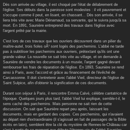
Dès son arrivée au village, il est choqué par l'état de délabrement de
l'église. Ses débuts dans la paroisse sont modestes : il vit pauvrement et
s'occupe comme il peut, en lisant, en chassant... Dès son arrivée, il se
liera très vite avec Marie Dénarnaud, sa servante, qui le suivra jusqu'à sa
mort. En 1891, Saunière entreprend des travaux dans l'église avec
l'argent prêté par la mairie.
C'est lors de ces travaux que les ouvriers découvrent dans un pilier du
maître-autel, trois fioles oÃ¹ sont logés des parchemins. L'abbé ne tarde
pas à subtiliser les parchemins aux ouvriers, prétextant qu'ils ont une
grande valeur. La nouvelle se sait très vite au village, et on demande à
Saunière de vendre les documents à un musée, l'argent gagné devant
rembourser les frais de réparation de l'église. En 1893, Saunière se rend
ainsi à Paris, avec l'accord et grâce au financement de l'évêché de
Carcassonne. Il doit s'entretenir avec l'abbé Vieil, directeur de l'église de
Saint Sulpice, afin d'obtenir la signification de ces documents.
Durant son séjour à Paris, il rencontre Emma Calvé, célèbre cantatrice de
l'époque. Quelques jours plus tard, l'abbé Vieil lui explique, semble-t-il, le
sens caché des parchemins. Mais personne ne sait rien de cette
discussion. On sait que Saunière repart peu après, laissant les
documents, mais en gardant des copies. Ces parchemins, qui n'avaient
au départ rien d'extraordinaire (il s'agissait en fait de passages de la Bible
écrits en latin), semblent être la clé du mystère de Rennes-le-Château car
c'est à partir de ce moment que débute l'étrange vie de l'abbé Saunière.