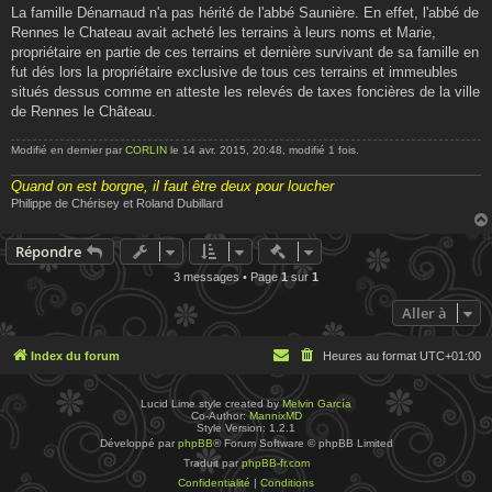
s
La famille Dénarnaud n'a pas hérité de l'abbé Saunière. En effet, l'abbé de
s
Rennes le Chateau avait acheté les terrains à leurs noms et Marie,
a
g
propriétaire en partie de ces terrains et dernière survivant de sa famille en
e
fut dés lors la propriétaire exclusive de tous ces terrains et immeubles
situés dessus comme en atteste les relevés de taxes foncières de la ville
de Rennes le Château.
Modifié en dernier par
CORLIN
le 14 avr. 2015, 20:48, modifié 1 fois.
Quand on est borgne, il faut être deux pour loucher
Philippe de Chérisey et Roland Dubillard
Actions rapides de modératio
Répondre
3 messages • Page
1
sur
1
Aller à
Index du forum
Heures au format
UTC+01:00
Lucid Lime style created by
Melvin García
Co-Author:
MannixMD
Style Version: 1.2.1
Développé par
phpBB
® Forum Software © phpBB Limited
Traduit par
phpBB-fr.com
Confidentialité
|
Conditions