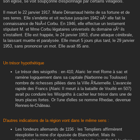
son église, se voit soupçonné d'espionnage par certains villageois.
Il meurt le 22 janvier 1917. Marie Dénarnaud hérite de sa fortune et de
ses terres. Elle s'endette et vit recluse jusqu'en 1942 oÃ¹ elle fait la
connaissance de NoÃ«l Corbu. En 1946, elle effectue un testament
stipulant M. et Mme Corbu légataires universels du domaine oÃ¹ ils
s'installent. Elle est frappée, le 24 janvier 1953, d'une attaque cérébrale,
la laissant muette et paralysée. Elle meurt 5 jours plus tard, le 29 janvier
1953, sans prononcer un mot. Elle avait 85 ans.
Un trésor hypothétique
Le trésor des wisigoths : en 410, Alaric Ier met Rome à sac et
ramène logiquement dans sa capitale (Narbonne ou Toulouse)
nombre de richesses pillées dans la Ville Ã‰ternelle. L'avancée
rapide des Francs (Alaric II meurt à la bataille de Vouillé en 507)
avait pu conduire les Wisigoths à cacher leur trésor dans une de
leurs places fortes. Or l'une d'elles se nomme Rhedae, devenue
Rennes-le-Château.
D'autres indications de la région vont dans le même sens :
Les fondeurs allemands de 1156 : les Templiers affirmèrent
réexploiter la mine d'or épuisée de Blanchefort. Mais ils