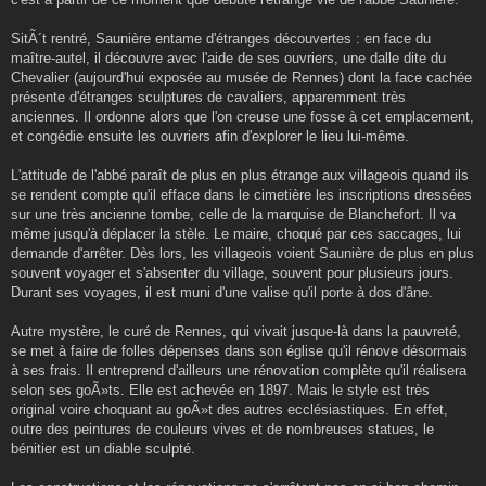
SitÃ´t rentré, Saunière entame d'étranges découvertes : en face du
maître-autel, il découvre avec l'aide de ses ouvriers, une dalle dite du
Chevalier (aujourd'hui exposée au musée de Rennes) dont la face cachée
présente d'étranges sculptures de cavaliers, apparemment très
anciennes. Il ordonne alors que l'on creuse une fosse à cet emplacement,
et congédie ensuite les ouvriers afin d'explorer le lieu lui-même.
L'attitude de l'abbé paraît de plus en plus étrange aux villageois quand ils
se rendent compte qu'il efface dans le cimetière les inscriptions dressées
sur une très ancienne tombe, celle de la marquise de Blanchefort. Il va
même jusqu'à déplacer la stèle. Le maire, choqué par ces saccages, lui
demande d'arrêter. Dès lors, les villageois voient Saunière de plus en plus
souvent voyager et s'absenter du village, souvent pour plusieurs jours.
Durant ses voyages, il est muni d'une valise qu'il porte à dos d'âne.
Autre mystère, le curé de Rennes, qui vivait jusque-là dans la pauvreté,
se met à faire de folles dépenses dans son église qu'il rénove désormais
à ses frais. Il entreprend d'ailleurs une rénovation complète qu'il réalisera
selon ses goÃ»ts. Elle est achevée en 1897. Mais le style est très
original voire choquant au goÃ»t des autres ecclésiastiques. En effet,
outre des peintures de couleurs vives et de nombreuses statues, le
bénitier est un diable sculpté.