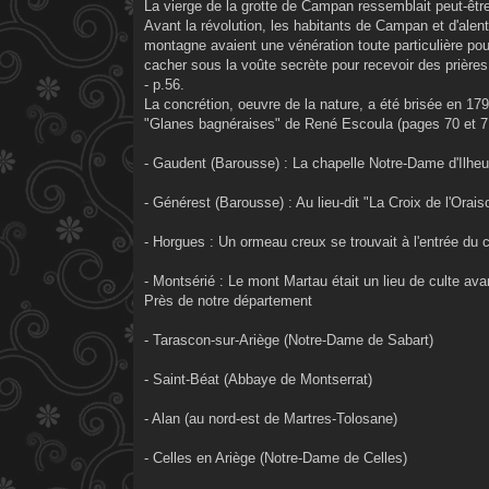
La vierge de la grotte de Campan ressemblait peut-êtr
Avant la révolution, les habitants de Campan et d'alen
montagne avaient une vénération toute particulière pou
cacher sous la voûte secrète pour recevoir des prière
- p.56.
La concrétion, oeuvre de la nature, a été brisée en 17
"Glanes bagnéraises" de René Escoula (pages 70 et 71)
- Gaudent (Barousse) : La chapelle Notre-Dame d'Ilheu é
- Générest (Barousse) : Au lieu-dit "La Croix de l'Orais
- Horgues : Un ormeau creux se trouvait à l'entrée du c
- Montsérié : Le mont Martau était un lieu de culte ava
Près de notre département
- Tarascon-sur-Ariège (Notre-Dame de Sabart)
- Saint-Béat (Abbaye de Montserrat)
- Alan (au nord-est de Martres-Tolosane)
- Celles en Ariège (Notre-Dame de Celles)