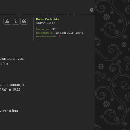
H
a
u
Robin Corbuthion
t
ANIMATEUR +
Messages :
338
Enregistré le :
15 août 2018, 15:46
Avertissements :
2
u'on aurait vus
ciété
s. Le témoin, le
 1541 à 1544,
enir à leur