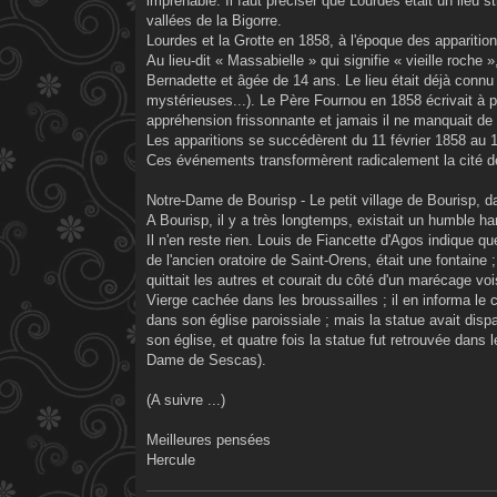
imprenable. Il faut préciser que Lourdes était un lieu 
vallées de la Bigorre.
Lourdes et la Grotte en 1858, à l'époque des apparitio
Au lieu-dit « Massabielle » qui signifie « vieille roch
Bernadette et âgée de 14 ans. Le lieu était déjà conn
mystérieuses...). Le Père Fournou en 1858 écrivait à pr
appréhension frissonnante et jamais il ne manquait de 
Les apparitions se succédèrent du 11 février 1858 au 16
Ces événements transformèrent radicalement la cité d
Notre-Dame de Bourisp - Le petit village de Bourisp, dan
A Bourisp, il y a très longtemps, existait un humble h
Il n'en reste rien. Louis de Fiancette d'Agos indique q
de l'ancien oratoire de Saint-Orens, était une fontaine 
quittait les autres et courait du côté d'un marécage vois
Vierge cachée dans les broussailles ; il en informa le 
dans son église paroissiale ; mais la statue avait disp
son église, et quatre fois la statue fut retrouvée dans 
Dame de Sescas).
(A suivre ...)
Meilleures pensées
Hercule