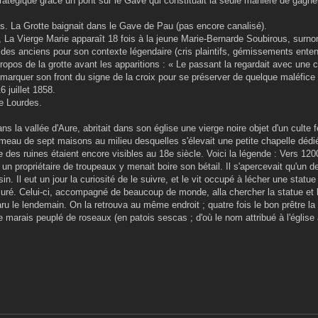
stratégique grâce un pont sur le Gave qui constituait la seule manière de gagne
ns. La Grotte baignait dans le Gave de Pau (pas encore canalisé).
e », La Vierge Marie apparaît 18 fois à la jeune Marie-Bernarde Soubirous, sur
u des anciens pour son contexte légendaire (cris plaintifs, gémissements ente
opos de la grotte avant les apparitions : « Le passant la regardait avec une c
marquer son front du signe de la croix pour se préserver de quelque maléfice
 juillet 1858.
e Lourdes.
s la vallée d'Aure, abritait dans son église une vierge noire objet d'un culte f
ameau de sept maisons au milieu desquelles s'élevait une petite chapelle dédi
ue des ruines étaient encore visibles au 18e siècle. Voici la légende : Vers 12
; un propriétaire de troupeaux y menait boire son bétail. Il s'apercevait qu'un 
in. Il eut un jour la curiosité de le suivre, et le vit occupé à lécher une statue
curé. Celui-ci, accompagné de beaucoup de monde, alla chercher la statue et la
aru le lendemain. On la retrouva au même endroit ; quatre fois le bon prêtre la
le marais peuplé de roseaux (en patois sescas ; d'où le nom attribué à l'église 