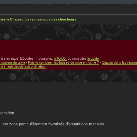
nes le Chateau, Le rendez-vous des chercheurs
 mise en page, BBcodes...) consultez
la F.A.Q.
ou consultez
le guide
:
a couleur du texte
-
Puis-je combiner les balises de mise en forme ?
-
Citation dans les répon
e image depuis son ordinateur
ination ...
une zone particulièrement favorisée d'apparitions mariales ...