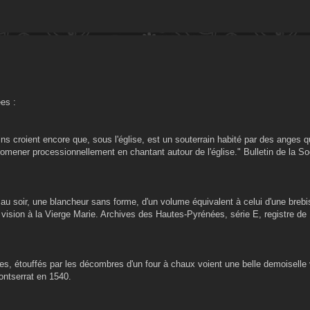
ées :
ns croient encore que, sous l'église, est un souterrain habité par des anges q
promener processionnellement en chantant autour de l'église." Bulletin de la So
 au soir, une blancheur sans forme, d'un volume équivalent à celui d'une brebi
e vision à la Vierge Marie. Archives des Hautes-Pyrénées, série E, registre de
es, étouffés par les décombres d'un four à chaux voient une belle demoiselle v
ontserrat en 1540.