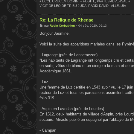
+ ECCE CRUCEM DOMINI + FUGITE, PARTES ADVERSAE +
VICIT DE LEO DE TRIBU JUDA, RADIX DAVID ! ALLELUIA !
Re: La Relique de Rhedae
M
par
Robin Corbuthion
»
04 déc. 2020, 06:13
e
s
Bonjour Jasmine,
s
a
g
Voici la suite des apparitions mariales dans les Pyrén
e
- Lagrange (près de Lannemezan)
"Les habitants de Lagrange ont longtemps cru et certai
en sortir, vêtus de blanc et un cierge à la main et se 
Académique 1861.
- Luz
Une femme de Luz certifie en 1543 avoir vu, le 17 juin
recteur de Luz et tous les paroissiens assimilent cett
folio 319.
- Aspin-en-Lavedan (près de Lourdes)
En 1512, deux habitants du village d'Aspin, près Lourd
secours. Miracle publié en espagnol par l'abbaye de M
- Campan