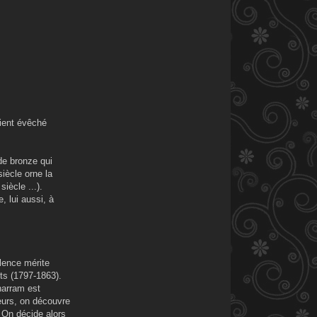
vient évêché
de bronze qui
iècle orne la
iècle ...).
, lui aussi, à
lence mérite
ïts (1797-1863).
harram est
eurs, on découvre
. On décide alors