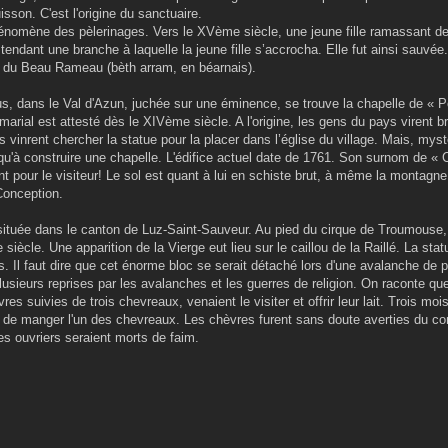
isson. C'est l'origine du sanctuaire.
nomène des pèlerinages. Vers le XVème siècle, une jeune fille ramassant de
tendant une branche à laquelle la jeune fille s’accrocha. Elle fut ainsi sauvée
e du Beau Rameau (bèth arram, en béarnais).
 dans le Val d'Azun, juchée sur une éminence, se trouve la chapelle de « P
marial est attesté dès le XIVème siècle. A l'origine, les gens du pays virent bri
s vinrent chercher la statue pour la placer dans l’église du village. Mais, mys
lus qu'à construire une chapelle. L'édifice actuel date de 1761. Son surnom de 
ent pour le visiteur! Le sol est quant à lui en schiste brut, à même la monta
Conception.
ituée dans le canton de Luz-Saint-Sauveur. Au pied du cirque de Troumouse, 
iècle. Une apparition de la Vierge eut lieu sur le caillou de la Raillé. La stat
. Il faut dire que cet énorme bloc se serait détaché lors d'une avalanche de p
plusieurs reprises par les avalanches et les guerres de religion. On raconte qu
es suivies de trois chevreaux, venaient le visiter et offrir leur lait. Trois mo
 de manger l'un des chevreaux. Les chèvres furent sans doute averties du co
es ouvriers seraient morts de faim.