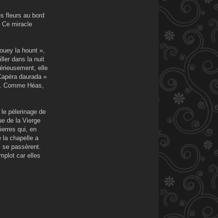
s fleurs au bord
. Ce miracle
ouey la hount »,
ller dans la nuit
térieusement, elle
« Capéra daurada »
gne. Comme Héas,
le pèlerinage de
ue de la Vierge
ierres qui, en
e la chapelle a
is se passèrent.
mplot car elles