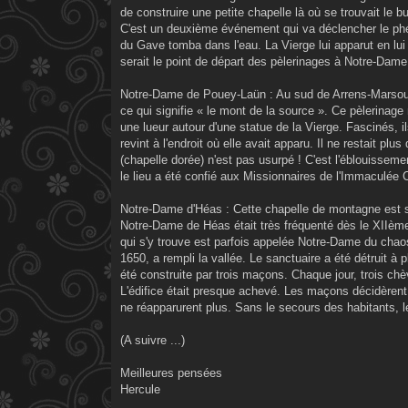
de construire une petite chapelle là où se trouvait le bu
C'est un deuxième événement qui va déclencher le phé
du Gave tomba dans l'eau. La Vierge lui apparut en lui 
serait le point de départ des pèlerinages à Notre-Dam
Notre-Dame de Pouey-Laün : Au sud de Arrens-Marsous,
ce qui signifie « le mont de la source ». Ce pèlerinage 
une lueur autour d'une statue de la Vierge. Fascinés, il
revint à l'endroit où elle avait apparu. Il ne restait p
(chapelle dorée) n'est pas usurpé ! C'est l'éblouissem
le lieu a été confié aux Missionnaires de l'Immaculée 
Notre-Dame d'Héas : Cette chapelle de montagne est s
Notre-Dame de Héas était très fréquenté dès le XIIème s
qui s'y trouve est parfois appelée Notre-Dame du chaos
1650, a rempli la vallée. Le sanctuaire a été détruit à 
été construite par trois maçons. Chaque jour, trois chèvr
L'édifice était presque achevé. Les maçons décidèrent
ne réapparurent plus. Sans le secours des habitants, l
(A suivre ...)
Meilleures pensées
Hercule