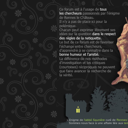
L'énigme de
l'abbé Saunière
curé de
Rennes 
Sommes nous face à une affaire liée aux
tem