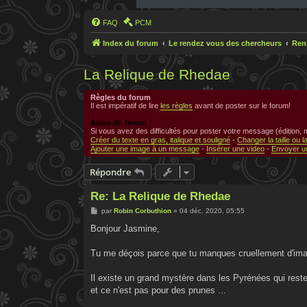
FAQ
PCM
Index du forum
Le rendez vous des chercheurs
Ren
La Relique de Rhedae
Règles du forum
Il est impératif de lire
les règles
avant de poster sur le forum!
Aides du forum
Si vous avez des difficultés pour poster votre message (édition,
Créer du texte en gras, italique et souligné
-
Changer la taille ou l
Ajouter une image à un message
-
Insérer une video
-
Envoyer un
Répondre
Re: La Relique de Rhedae
M
par
Robin Corbuthion
»
04 déc. 2020, 05:55
e
s
Bonjour Jasmine,
s
a
g
Tu me déçois parce que tu manques cruellement d'imag
e
Il existe un grand mystère dans les Pyrénées qui reste 
et ce n'est pas pour des prunes ...