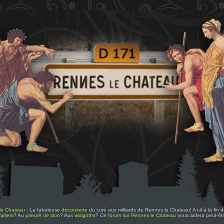
le Chateau
: La fabuleuse
découverte
du curé aux milliards de Rennes le Chateau! A t-il à la fin
pliers
? Au
prieuré de sion
? Aux
wisigoths
? Ce
forum sur Rennes le Chateau
vous aidera peut-êt