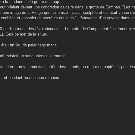
e à la madone de la grotte du Loup.
tour priaient devant une concrétion calcaire dans la grotte de Campan. "Les ha
r une image de la Vierge que nulle main n'avait sculptée et qui était venue d
s cachées et consoler de secrètes douleurs." - Souvenirs d'un voyage dans l
93 par l'outrance des révolutionnaires. La grotte de Campan est également bie
. Cela permet de la situer.
tait un lieu de pèlerinage marial.
on" existait un sanctuaire gallo-romain.
imetière : on y introduisait la tête des enfants, au retour du baptême, pour le
nt et pendant l'occupation romaine.