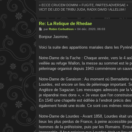
+ ECCE CRUCEM DOMINI + FUGITE, PARTES ADVERSAE +
VICIT DE LEO DE TRIBU JUDA, RADIX DAVID ! ALLELUIA !
Re: La Relique de Rhedae
M
par
Robin Corbuthion
»
04 déc. 2020, 06:03
e
s
Bonjour Jasmine,
s
a
g
Voici la suite des apparitions mariales dans les Pyrén
e
Notre-Dame de la Fache : Chaque année, vers le 4 aoû
veillée au refuge Wallon, la messe au sommet est le 
pèlerinage organisé depuis 1943 commémore un sauvet
Notre-Dame de Garaison : Au moment où Bernadette vo
Lourdes, est encore un lieu de pèlerinage important. 
Anglèze de Sagazan. Les messages adressés par la Vier
je répandrai mes dons », « Je veux que l'on construise
En 1540 une chapelle est édifiée à l’endroit précis de
également fondé une école. Ce sont ces mêmes missionn
Notre-Dame de Lourdes - Avant 1858, Lourdes était u
lieux les plus perdus de France, à peine accessible par 
hommes de la préhistoire, puis par les Romains. Ensui