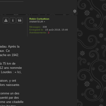
H
a
u
Robin Corbuthion
t
ANIMATEUR +
Messages :
338
Enregistré le :
15 août 2018, 15:46
Avertissements :
2
adau. Après la
aux. Ce
Fache en 1942.
 à 75 km de
de 12 ans nommée
Lourdes : « Ici,
aison, y ont
lors naissante.
e comme un des
équenté par des
mme une citadelle