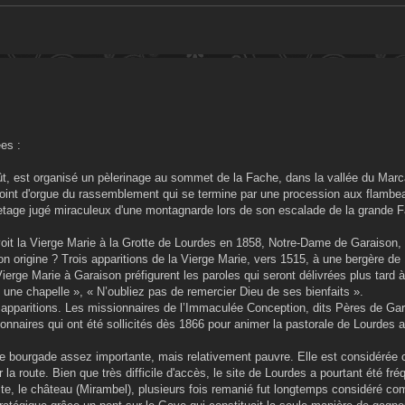
ées :
t, est organisé un pèlerinage au sommet de la Fache, dans la vallée du Marc
point d'orgue du rassemblement qui se termine par une procession aux flambe
age jugé miraculeux d'une montagnarde lors de son escalade de la grande 
it la Vierge Marie à la Grotte de Lourdes en 1858, Notre-Dame de Garaison,
Son origine ? Trois apparitions de la Vierge Marie, vers 1515, à une bergère 
ge Marie à Garaison préfigurent les paroles qui seront délivrées plus tard à 
 une chapelle », « N’oubliez pas de remercier Dieu de ses bienfaits ».
s apparitions. Les missionnaires de l’Immaculée Conception, dits Pères de Gar
aires qui ont été sollicités dès 1866 pour animer la pastorale de Lourdes a
ne bourgade assez importante, mais relativement pauvre. Elle est considéré
la route. Bien que très difficile d'accès, le site de Lourdes a pourtant été fr
te, le château (Mirambel), plusieurs fois remanié fut longtemps considéré co