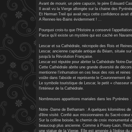
Avant de mourir, un père capucin, le père Edouard Cas
Il avait vu la Vierge allongée sur la chaine des Pyréné
Et Herman Treil qui avait reçu cette confidence avait
A Rennes-les-Bains évidemment ! ...
Pourquoi crois-tu que l'Histoire a conservé l'appe
Parce qu'il existe un mystère qui est caché en Navarre 
Lescar et sa Cathédrale, nécropole des Rois et Reine
Lescar, ancienne capitale antique du Béarn, située sur 
jusqu'à la Révolution Française.
Lescar est réputée pour abriter la Cathédrale Notre-Da
Cette Cathédrale abrite une grande diversité de décor
mentionne l’inhumation en ces lieux des rois et reines
voûte dans l'abside et représente le Couronnement de la
Le symbole touristique de Lescar, le petit « chasseur 
l'intérieur de la Cathédrale.
Nombreuses apparitions mariales dans les Pyrénées :
Notre -Dame de Betharram : A quelques kilomètres de L
d'être visité. Confié aux missionnaires du Sacré-cœur 
Sur la colline boisée, le chemin de croix monumental 
beaucoup plus ancienne. Comme à Pouey-Laün, l'histo
une statue de la Vierge. Elle est amenée à l'église du v