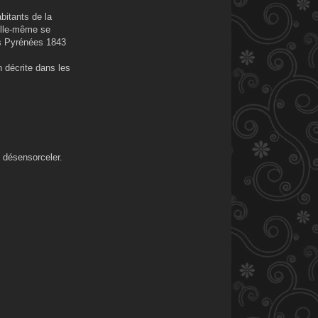
bitants de la
'elle-même se
es Pyrénées 1843
n décrite dans les
s désensorceler.