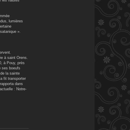
r les hautes
nommée
ndus, lumières
ertaine
 satanique ».
ervent.
ée à saint Orens.
00, à Pouy, près
de ses boeufs
 de la sainte
 fit transporter
 rapporta dans
actuelle : Notre-