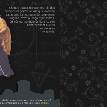
 du siècle dernier découvert un fabuleux
trésor
?
re à comprendre ou à résoudre cette
énigme
.