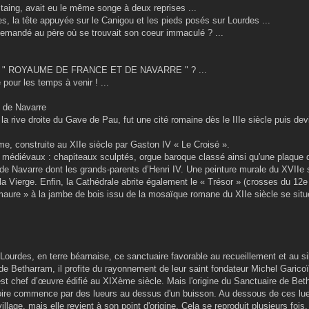
taing, avait eu le même songe à deux reprises ...
es, la tête appuyée sur le Canigou et les pieds posés sur Lourdes ...
 demandé au père où se trouvait son coeur immaculé ? ...
llation " ROYAUME DE FRANCE ET DE NAVARRE " ? ...
pour les temps à venir ! ...
s de Navarre
la rive droite du Gave de Pau, fut une cité romaine dès le IIIe siècle puis de
me, construite au XIIe siècle par Gaston IV « Le Croisé ».
s médiévaux : chapiteaux sculptés, orgue baroque classé ainsi qu'une plaque 
 de Navarre dont les grands-parents d’Henri IV. Une peinture murale du XVIIe s
 Vierge. Enfin, la Cathédrale abrite également le « Trésor » (crosses du 12e s
maure » à la jambe de bois issu de la mosaïque romane du XIIe siècle se situe
ourdes, en terre béarnaise, ce sanctuaire favorable au recueillement et au si
de Betharram, il profite du rayonnement de leur saint fondateur Michel Garico
est chef d’œuvre édifié au XIXème siècle. Mais l'origine du Sanctuaire de Bet
ire commence par des lueurs au dessus d'un buisson. Au dessous de ces lu
illage, mais elle revient à son point d'origine. Cela se reproduit plusieurs fois