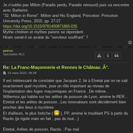
Je n’oublie pas Milton (Paradis perdu, Paradis retrouvé) puis sa rencontre
avec Barberini.
"32. Milton in Rome". Milton and His England, Princeton: Princeton
University Press, 2015, pp. 27-27.
https://doi.org/10.1515/9781400871865-035
Mythe chrétien et mythes païens se répondent.
Hiram serait-il un avatar du "serviteur souffrant" ?
patrice
Spécialiste RLC
Re: La Franc-Maçonnerie et Rennes le Château .Â°.
M
15 mars 2022, 08:38
e
s
Il est intéressant de constater que Jacques 2, lié à Etretat par on ne sait
s
exactement quel mystère, joue un rôle important au niveau de
a
g
l'implantation des loges maçonniques en France...De même ,
e
Willermoz,qui habite sur les arêtes de poisson de Lyon, amène le RER...
Etretat et les arêtes de poisson...Les innovateurs sont décidément bien
proches des lieux à mystères.
Et d'ailleurs, le plus fortiche (
), PP, amène le troublant PS à partir du
Razès (je rigole mais en fait , pas du tout...)
Etretat, Arêtes de poisson, Razès...Pas mal