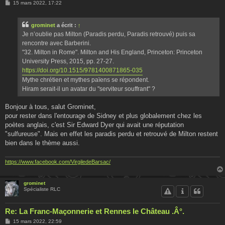
M
15 mars 2022, 17:22
e
s
s
grominet
a écrit :
↑
a
g
Je n’oublie pas Milton (Paradis perdu, Paradis retrouvé) puis sa
e
rencontre avec Barberini.
"32. Milton in Rome". Milton and His England, Princeton: Princeton
University Press, 2015, pp. 27-27.
https://doi.org/10.1515/9781400871865-035
Mythe chrétien et mythes païens se répondent.
Hiram serait-il un avatar du "serviteur souffrant" ?
Bonjour à tous, salut Grominet,
pour rester dans l'entourage de Sidney et plus globalement chez les
poètes anglais, c'est Sir Edward Dyer qui avait une réputation
"sulfureuse". Mais en effet les paradis perdu et retrouvé de Milton restent
bien dans le thème aussi.
https://www.facebook.com/VirgiledeBarsac/
grominet
Spécialiste RLC
Re: La Franc-Maçonnerie et Rennes le Château .Â°.
M
15 mars 2022, 22:59