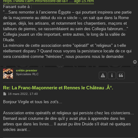
https://www.cairn.info/histoire-de-la-f ... age-15.htm
Faisant suite à :
"...Sans remonter à l’ancienne Égypte – qui pourtant inspirera une partie
de la maçonnerie au début du xix e siècle –, on sait que dans la Rome
antique, déjà, les artisans, et notamment les charpentiers, maçons et
tailleurs de pierres, se rassemblaient au sein des Collegia fabrorum..."
Collegia jouant un rôle important, entre autres, le long de la vallée de
l'Aude.
La mémoire de cette association entre "opératif" et "religieux" a t-elle
réellement disparu ? Quand nous voyons la persistance locale de ce qui
sera considéré comme "hérésies", nous pouvons nous le demander.
crétin premier
Spécialiste RLC
Re: La Franc-Maçonnerie et Rennes le Château .Â°.
M
16 mars 2022, 17:40
e
s
Bonjour Virgile et tous les zot's...
s
a
g
Association entre opératifs et religieux qui persiste chez les cisterciens...
e
Bernard avait coutume de dire qu'il y avait plus à apprendre dans les
arbres que dans les livres... Il aurait pu être Druide s'il était né quelques
siècles avant...