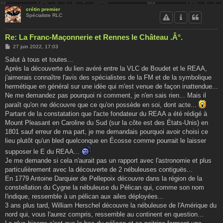
crétin premier
Spécialiste RLC
Re: La Franc-Maçonnerie et Rennes le Château .Â°.
M
27 juin 2022, 17:03
e
s
Salut à tous et toutes...
s
Après la découverte du lien avéré entre la VLC de Boudet et le REAA,
a
g
j'aimerais connaître l'avis des spécialistes de la FM et de la symbolique
e
hermétique en général sur une idée qui m'est venue de façon inattendue...
Ne me demandez pas pourquoi ni comment, je n'en sais rien... Mais il
paraît qu'on ne découvre que ce qu'on possède en soi, dont acte...
Partant de la constatation que l'acte fondateur du REAA a été rédigé à
Mount Pleasant en Caroline du Sud (sur la côte est des États-Unis) en
1801 sauf erreur de ma part, je me demandais pourquoi avoir choisi ce
lieu plutôt qu'un bled quelconque en Écosse comme pourrait le laisser
supposer le E du REAA...
Je me demande si cela n'aurait pas un rapport avec l'astronomie et plus
particulièrement avec la découverte de 2 nébuleuses contiguës...
En 1779 Antoine Darquier de Pellepoix découvre dans la région de la
constellation du Cygne la nébuleuse du Pélican qui, comme son nom
l'indique, ressemble à un pélican aux ailes déployées...
3 ans plus tard, William Herschel découvre la nébuleuse de l'Amérique du
nord qui, vous l'aurez compris, ressemble au continent en question...