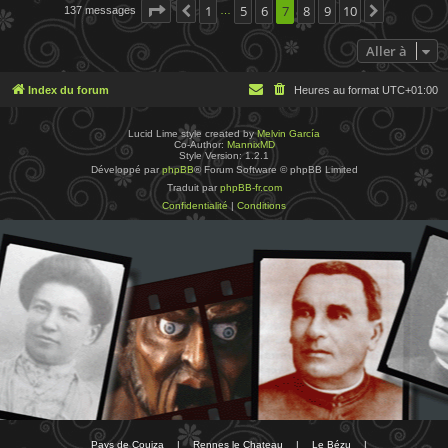
Page
7
sur
1
10
5
6
7
8
9
10
137 messages
Précédente
Suivante
…
Aller à
Index du forum
Heures au format
UTC+01:00
Lucid Lime style created by
Melvin García
Co-Author:
MannixMD
Style Version: 1.2.1
Développé par
phpBB
® Forum Software © phpBB Limited
Traduit par
phpBB-fr.com
Confidentialité
|
Conditions
Pays de Couiza
|
Rennes le Chateau
|
Le Bézu
|