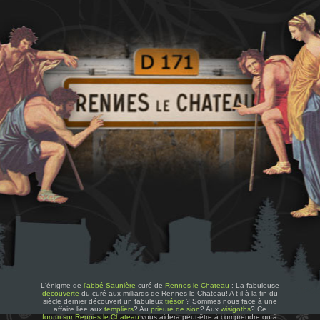
L'énigme de
l'abbé Saunière
curé de
Rennes le Chateau
: La fabuleuse
découverte
du curé aux milliards de Rennes le Chateau! A t-il à la fin du
siècle dernier découvert un fabuleux
trésor
? Sommes nous face à une
affaire liée aux
templiers
? Au
prieuré de sion
? Aux
wisigoths
? Ce
forum sur Rennes le Chateau
vous aidera peut-être à comprendre ou à