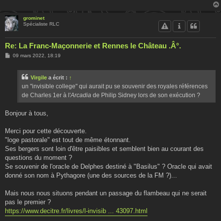
grominet
Spécialiste RLC
Re: La Franc-Maçonnerie et Rennes le Château .Â°.
M
09 mars 2022, 18:19
e
s
s
Virgile
a écrit :
↑
a
g
un "invisible college" qui aurait pu se souvenir des royales références
e
de Charles 1er à l'
Arcadia
de Philip Sidney lors de son exécution ?
Bonjour à tous,
Merci pour cette découverte.
"loge pastorale" est tout de même étonnant.
Ses bergers sont loin d'être paisibles et semblent bien au courant des
questions du moment ?
Se souvenir de l'oracle de Delphes destiné à "Basilus" ? Oracle qui avait
donné son nom à Pythagore (une des sources de la FM ?)...
Mais nous nous situons pendant un passage du flambeau qui ne serait
pas le premier ?
https://www.decitre.fr/livres/l-invisib ... 43097.html