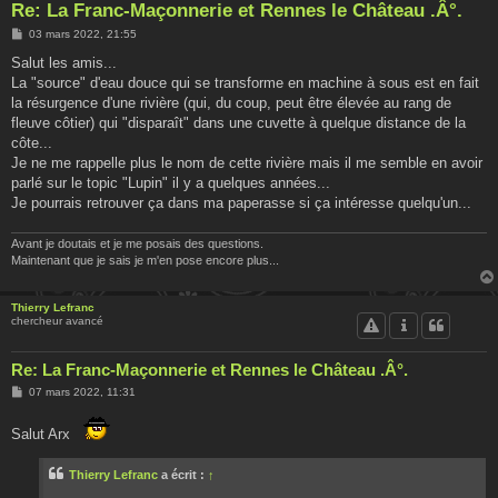
Re: La Franc-Maçonnerie et Rennes le Château .Â°.
M
03 mars 2022, 21:55
e
s
Salut les amis...
s
La "source" d'eau douce qui se transforme en machine à sous est en fait
a
g
la résurgence d'une rivière (qui, du coup, peut être élevée au rang de
e
fleuve côtier) qui "disparaît" dans une cuvette à quelque distance de la
côte...
Je ne me rappelle plus le nom de cette rivière mais il me semble en avoir
parlé sur le topic "Lupin" il y a quelques années...
Je pourrais retrouver ça dans ma paperasse si ça intéresse quelqu'un...
Avant je doutais et je me posais des questions.
Maintenant que je sais je m'en pose encore plus...
Thierry Lefranc
chercheur avancé
Re: La Franc-Maçonnerie et Rennes le Château .Â°.
M
07 mars 2022, 11:31
e
s
s
Salut Arx
a
g
e
Thierry Lefranc
a écrit :
↑