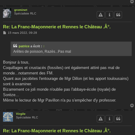
grominet
Spécialiste RLC
Re: La Franc-Maçonnerie et Rennes le Château .Â°.
M
15 mars 2022, 09:28
e
s
s
patrice
a écrit :
↑
a
g
Arêtes de poisson, Razès...Pas mal
e
Bonjour à tous,
Coquillages et crustacés (fossiles) ont également attiré pas mal de
monde...notamment des FM.
Quant aux jacobites l'entourage de Mgr Dillon (et les apport toulousains)
sont à examiner.
Bizarrement ce joli monde n'oublie pas l'abbaye-école (royale) de
Sorèze...
Même le lecteur de Mgr Pavillon n'a pu s'empêcher d'y professer.
Virgile
Spécialiste RLC
Re: La Franc-Maçonnerie et Rennes le Château .Â°.