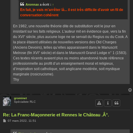
Aronnax
a écrit :
↑
En fait, je vais m'arrêter là... il est très difficile d'avoir un fil de
conversation cohérent
En 1982, une nouvelle théorie dite de substitution voit le jour en
insistant sur les faits religieux. L’auteur mit en évidence que, vers la ﬁn
du XVI° siècle, plus aucune loge ne se servait du Regius ou du Cook. A
la place étaient utilisées de nouvelles versions des Old Charges
(Anciens Devoirs), telles qu’elles apparaissent dans le Manuscrit
Melrose (ﬁn XVI° siècle) et dans le Manuscrit Grand Lodge n° 1 (1583).
Ces textes récents avaient plus ou moins abandonné toute référence
professionnelle au proﬁt d’un enseignement moral et religieux,
d’inspiration soit catholique, soit anglicane modérée, soit mystique
marginale (rosicrucisme).
Thy
grominet
Spécialiste RLC
Re: La Franc-Maçonnerie et Rennes le Château .Â°.
M
07 mars 2022, 11:51
e
s
s