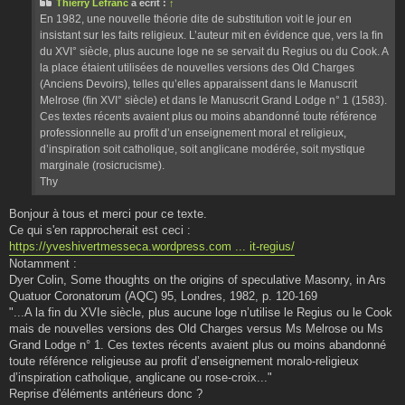
Thierry Lefranc
a écrit :
↑
a
g
En 1982, une nouvelle théorie dite de substitution voit le jour en
e
insistant sur les faits religieux. L’auteur mit en évidence que, vers la ﬁn
du XVI° siècle, plus aucune loge ne se servait du Regius ou du Cook. A
la place étaient utilisées de nouvelles versions des Old Charges
(Anciens Devoirs), telles qu’elles apparaissent dans le Manuscrit
Melrose (ﬁn XVI° siècle) et dans le Manuscrit Grand Lodge n° 1 (1583).
Ces textes récents avaient plus ou moins abandonné toute référence
professionnelle au proﬁt d’un enseignement moral et religieux,
d’inspiration soit catholique, soit anglicane modérée, soit mystique
marginale (rosicrucisme).
Thy
Bonjour à tous et merci pour ce texte.
Ce qui s'en rapprocherait est ceci :
https://yveshivertmesseca.wordpress.com ... it-regius/
Notamment :
Dyer Colin, Some thoughts on the origins of speculative Masonry, in Ars
Quatuor Coronatorum (AQC) 95, Londres, 1982, p. 120-169
"...A la fin du XVIe siècle, plus aucune loge n’utilise le Regius ou le Cook
mais de nouvelles versions des Old Charges versus Ms Melrose ou Ms
Grand Lodge n° 1. Ces textes récents avaient plus ou moins abandonné
toute référence religieuse au profit d’enseignement moralo-religieux
d’inspiration catholique, anglicane ou rose-croix..."
Reprise d'éléments antérieurs donc ?