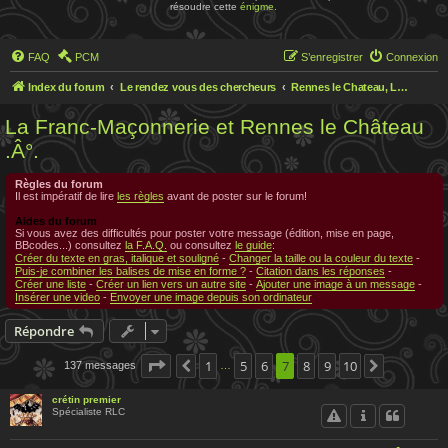
résoudre cette
énigme
.
FAQ
PCM
S’enregistrer
Connexion
Index du forum
Le rendez vous des chercheurs
Rennes le Chateau, Le rendez-vous des chercheurs
La Franc-Maçonnerie et Rennes le Château
.Â°.
Règles du forum
Il est impératif de lire
les règles
avant de poster sur le forum!
Aides du forum
Si vous avez des difficultés pour poster votre message (édition, mise en page,
BBcodes...) consultez
la F.A.Q.
ou consultez
le guide
:
Créer du texte en gras, italique et souligné
-
Changer la taille ou la couleur du texte
-
Puis-je combiner les balises de mise en forme ?
-
Citation dans les réponses
-
Créer une liste
-
Créer un lien vers un autre site
-
Ajouter une image à un message
-
Insérer une video
-
Envoyer une image depuis son ordinateur
Répondre
Page
7
sur
1
10
5
6
7
8
9
10
137 messages
Précédente
Suivante
…
crétin premier
Spécialiste RLC