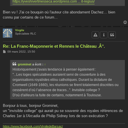
https://yveshivertmesseca.wordpress.com ... it-regius/
Bien vu ! J'ai ce bouquin où l'auteur cite abondament Dachez... bien
connu par certains de ce forum...
Virgile
Spécialiste RLC
Re: La Franc-Maçonnerie et Rennes le Château .Â°.
M
09 mars 2022, 15:50
e
s
s
grominet
a écrit :
↑
a
g
Historiquement j'avais tendance à penser également :
e
"...Les loges spéculatives auraient servi de couverture à des
organisations royalistes et/ou catholiques. Durant la dictature de
Cromwell (1649-1660), les réunions se firent totalement discrètes ou
cessèrent d’où l’absence de traces...". Invisible college ?
D'où d'ailleurs la fuite de certains, notamment à Toulouse.
Bonjour à tous, bonjour Grominet,
un "invisible college" qui aurait pu se souvenir des royales références de
Charles 1er à l'
Arcadia
de Philip Sidney lors de son exécution ?
https://www.facebook.com/VirgiledeBarsac/