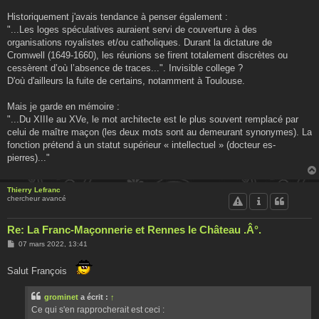
Historiquement j'avais tendance à penser également :
"...Les loges spéculatives auraient servi de couverture à des
organisations royalistes et/ou catholiques. Durant la dictature de
Cromwell (1649-1660), les réunions se firent totalement discrètes ou
cessèrent d’où l’absence de traces...". Invisible college ?
D'où d'ailleurs la fuite de certains, notamment à Toulouse.
Mais je garde en mémoire :
"...Du XIIIe au XVe, le mot architecte est le plus souvent remplacé par
celui de maître maçon (les deux mots sont au demeurant synonymes). La
fonction prétend à un statut supérieur « intellectuel » (docteur es-
pierres)..."
Thierry Lefranc
chercheur avancé
Re: La Franc-Maçonnerie et Rennes le Château .Â°.
M
07 mars 2022, 13:41
e
s
s
Salut François
a
g
e
grominet
a écrit :
↑
Ce qui s'en rapprocherait est ceci :