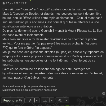
M
27 juin 2022, 21:21
e
s
Bien sûr que "houzzé" et "héouzé" existent depuis la nuit des temps...
s
Mais à l'époque de Boudet, et d'après mes sources qui sont de première
a
g
bourre, seul le REAA utilise cette triple acclamation... Celui-ci étant basé
e
sur une tradition plus ancienne il est normal qu'il fasse référence à une
signification antérieure à sa création...
De plus j'ai démontré que le Goundhill menait à Mount Pleasant... Le lien
est donc avéré et indiscutable...
Mais bien sûr, libre à toi de rejeter l'évidence et de chercher ta propre
vérité... Pour ma part je n'ai pas relevé les indices probants (lesquels
???) qui te font préférer "la sagesse"...
Moi je me pose des questions simples (ou pas) et j'essaie d'y répondre en
m'appuyant sur mes propres connaissances et sur l'aide que m'apportent
les spécialistes lorsque celles-ci me font défaut... C'est le but de ce
forum...
Faire cause commune en laissant son ego de côté, partager ses
hypothèses et ses découvertes, s'instruire des connaissances d'autrui et,
au final, passer d'agréables moments...
Avant je doutais et je me posais des questions.
Maintenant que je sais je m'en pose encore plus...
Actions rapides de modératio
Répondre