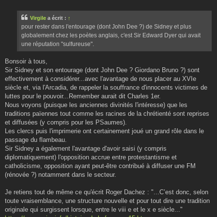
e
s
s
Virgile
a écrit :
↑
a
g
pour rester dans l'entourage (dont John Dee ?) de Sidney et plus
e
globalement chez les poètes anglais, c'est Sir Edward Dyer qui avait
une réputation "sulfureuse".
Bonsoir à tous,
Sir Sidney et son entourage (dont John Dee ? Giordano Bruno ?) sont
effectivement à considérer...avec l'avantage de nous placer au XVIe
siècle et, via l'Arcadia, de rappeler la souffrance d'innocents victimes de
luttes pour le pouvoir...Remember aurait dit Charles 1er.
Nous voyons (puisque les anciennes divinités l'intéresse) que les
traditions païennes tout comme les racines de la chrétienté sont reprises
et diffusées (y compris pour les PSaumes).
Les clercs puis l'imprimerie ont certainement joué un grand rôle dans le
passage du flambeau.
Sir Sidney a également l'avantage d'avoir saisi (y compris
diplomatiquement) l'opposition accrue entre protestantisme et
catholicisme, opposition ayant peut-être contribué à diffuser une FM
(rénovée ?) notamment dans le secteur.
Je retiens tout de même ce qu'écrit Roger Dachez : "...C’est donc, selon
toute vraisemblance, une structure nouvelle et pour tout dire une tradition
originale qui surgissent lorsque, entre le viii e et le x e siècle..."