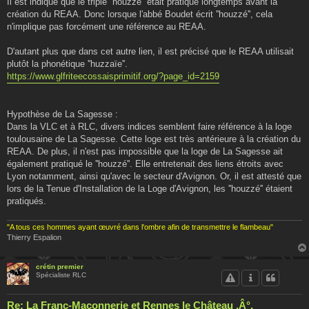
Il est indiqué que le triple ''houzzé'' était pratiqué longtemps avant la
création du REAA. Donc lorsque l'abbé Boudet écrit ''houzzé'', cela
n'implique pas forcément une référence au REAA.
D'autant plus que dans cet autre lien, il est précisé que le REAA utilisait
plutôt la phonétique ''huzzaïe''.
https://www.glfriteecossaisprimitif.org/?page_id=2159
Hypothèse de La Sagesse :
Dans la VLC et à RLC, divers indices semblent faire référence à la loge
toulousaine de La Sagesse. Cette loge est très antérieure à la création du
REAA. De plus, il n'est pas impossible que la loge de La Sagesse ait
également pratiqué le ''houzzé''. Elle entretenait des liens étroits avec
Lyon notamment, ainsi qu'avec le secteur d'Avignon. Or, il est attesté que
lors de la Tenue d'Installation de la Loge d'Avignon, les ''houzzé'' étaient
pratiqués.
"A tous ces hommes ayant œuvré dans l'ombre afin de transmettre le flambeau"
Thierry Espalion
crétin premier
Spécialiste RLC
Re: La Franc-Maçonnerie et Rennes le Château .Â°.