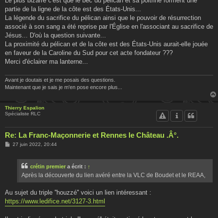
Le plus bizarre c'est que le bec du pélican et sa poitrine forment une
partie de la ligne de la côte est des États-Unis...
La légende du sacrifice du pélican ainsi que le pouvoir de résurrection
associé à son sang a été reprise par l'Église en l'associant au sacrifice de
Jésus... D'où la question suivante...
La proximité du pélican et de la côte est des États-Unis aurait-elle jouée
en faveur de la Caroline du Sud pour cet acte fondateur ???
Merci d'éclairer ma lanterne...
Avant je doutais et je me posais des questions.
Maintenant que je sais je m'en pose encore plus...
Thierry Espalion
Spécialiste RLC
Re: La Franc-Maçonnerie et Rennes le Château .Â°.
M
27 juin 2022, 20:44
e
s
s
crétin premier
a écrit :
↑
a
g
Après la découverte du lien avéré entre la VLC de Boudet et le REAA,
e
Au sujet du triple ''houzzé'' voici un lien intéressant :
https://www.ledifice.net/3127-3.html