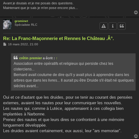
Avant je doutais et je me posais des questions.
Maintenant que je sais je m'en pose encore plus...
grominet
Spécialiste RLC
Re: La Franc-Maçonnerie et Rennes le Château .Â°.
M
16 mars 2022, 21:00
e
s
s
crétin premier
a écrit :
↑
a
g
Association entre opératifs et religieux qui persiste chez les
e
cisterciens...
Bernard avait coutume de dire qu'il y avait plus à apprendre dans les
arbres que dans les livres... Il aurait pu être Druide s'il était né quelques
siècles avant...
Oui et ce d'autant que les druides, pour se tenir au courant des pensées
externes, avaient les nautes pour leur communiquer les nouvelles.
Les nautes qui, comme à Lutèce, appartenaient à ces collegia bien
implantées à Narbonne.
Prenez des nautes et que leurs dires se confrontent à une mémoire
longuement développée.
Les druides avaient certainement, eux aussi, leur "ars memoriae".