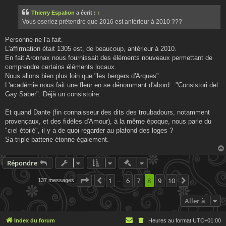
s
s
Thierry Espalion
a écrit :
↑
a
g
Vous oseriez prétendre que 2016 est antérieur à 2010 ???
e
Personne ne l'a fait.
L'affirmation était 1305 est, de beaucoup, antérieur à 2010.
En fait Aronnax nous fournissait des éléments nouveaux permettant de
comprendre certains éléments locaux.
Nous allons bien plus loin que "les bergers d'Arques".
L'académie nous fait une fleur en se dénommant d'abord : "Consistori del
Gay Saber". Déjà un consistoire.
Et quand Dante (fin connaisseur des dits des troubadours, notamment
provençaux, et des fidèles d'Amour), à la même époque, nous parle du
"ciel étoilé", il y a de quoi regarder au plafond des loges ?
Sa triple batterie étonne également.
Actions rapides de modératio
Répondre
Page
8
sur
1
10
6
7
8
9
10
137 messages
Précédente
Suivante
…
Aller à
Index du forum
Heures au format
UTC+01:00