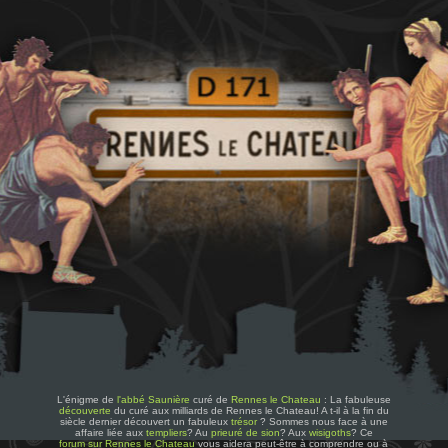
L'énigme de
l'abbé Saunière
curé de
Rennes le Chateau
: La fabuleuse
découverte
du curé aux milliards de Rennes le Chateau! A t-il à la fin du
siècle dernier découvert un fabuleux
trésor
? Sommes nous face à une
affaire liée aux
templiers
? Au
prieuré de sion
? Aux
wisigoths
? Ce
forum sur Rennes le Chateau
vous aidera peut-être à comprendre ou à