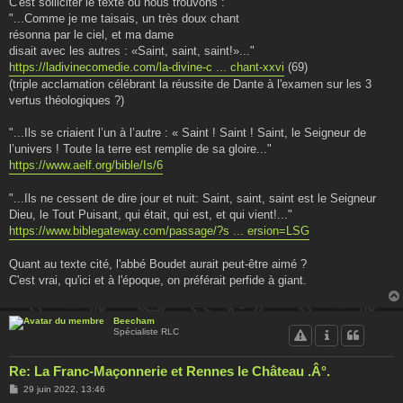
C'est solliciter le texte où nous trouvons :
"...Comme je me taisais, un très doux chant
résonna par le ciel, et ma dame
disait avec les autres : «Saint, saint, saint!»..."
https://ladivinecomedie.com/la-divine-c ... chant-xxvi
(69)
(triple acclamation célébrant la réussite de Dante à l'examen sur les 3
vertus théologiques ?)
"...Ils se criaient l’un à l’autre : « Saint ! Saint ! Saint, le Seigneur de
l’univers ! Toute la terre est remplie de sa gloire..."
https://www.aelf.org/bible/Is/6
"...Ils ne cessent de dire jour et nuit: Saint, saint, saint est le Seigneur
Dieu, le Tout Puisant, qui était, qui est, et qui vient!..."
https://www.biblegateway.com/passage/?s ... ersion=LSG
Quant au texte cité, l'abbé Boudet aurait peut-être aimé ?
C'est vrai, qu'ici et à l'époque, on préférait perfide à giant.
Beecham
Spécialiste RLC
Re: La Franc-Maçonnerie et Rennes le Château .Â°.
M
29 juin 2022, 13:46
e