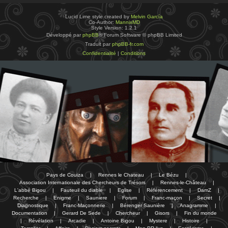
Lucid Lime style created by
Melvin García
Co-Author:
MannixMD
Style Version: 1.2.1
Développé par
phpBB
® Forum Software © phpBB Limited
Traduit par
phpBB-fr.com
Confidentialité
|
Conditions
Pays de Couiza
|
Rennes le Chateau
|
Le Bézu
|
Association Internationale des Chercheurs de Trésors
|
Rennes-le-Château
|
L'abbé Bigou
|
Fauteuil du diable
|
Eglise
|
Référencement
|
DamZ
|
Recherche
|
Enigme
|
Sauniere
|
Forum
|
Franc-maçon
|
Secret
|
Diagnostique
|
Franc-Maçonnerie
|
Bérenger Saunière
|
Anagramme
|
Documentation
|
Gerard De Sede
|
Chercheur
|
Gisors
|
Fin du monde
|
Révélation
|
Arcadie
|
Antoine Bigou
|
Mystere
|
Histoire
|