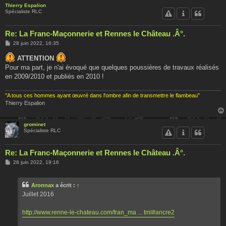
Thierry Espalion
Spécialiste RLC
Re: La Franc-Maçonnerie et Rennes le Château .Â°.
M
28 juin 2022, 16:35
e
s
ATTENTION
s
Pour ma part, je n'ai évoqué que quelques poussières de travaux réalisés
a
g
en 2009/2010 et publiés en 2010 !
e
"A tous ces hommes ayant œuvré dans l'ombre afin de transmettre le flambeau"
Thierry Espalion
grominet
Spécialiste RLC
Re: La Franc-Maçonnerie et Rennes le Château .Â°.
M
28 juin 2022, 19:16
e
s
s
Aronnax
a écrit :
↑
a
g
Juillet 2016
e
http://www.renne-le-chateau.com/fran_ma ... tml#ancre2