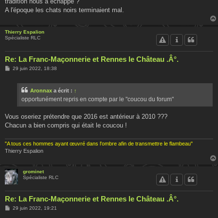
tradition nous a échappé ?
A l'époque les chats noirs terminaient mal.
Thierry Espalion
Spécialiste RLC
Re: La Franc-Maçonnerie et Rennes le Château .Â°.
M
29 juin 2022, 18:38
e
s
s
Aronnax
a écrit :
↑
a
g
opportunément repris en compte par le "coucou du forum"
e
Vous oseriez prétendre que 2016 est antérieur à 2010 ???
Chacun a bien compris qui était le coucou !
"A tous ces hommes ayant œuvré dans l'ombre afin de transmettre le flambeau"
Thierry Espalion
grominet
Spécialiste RLC
Re: La Franc-Maçonnerie et Rennes le Château .Â°.
M
29 juin 2022, 19:21
e