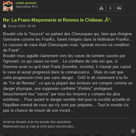
crétin premier
Spécialiste RLC
Re: La Franc-Maçonnerie et Rennes le Château .Â°.
M
28 juin 2022, 08:39
e
s
Boudet cite le "houzze" en parlant des Cherusques qui, bien que d'origine
s
Germaine comme les FranKs, furent intégrés dans la fédération FranKe...
a
g
Le casseur de vase était Cherusques mais "ignorait encore sa condition
e
de Frank"...
Boudet nous aiguille clairement vers les vases de lumière cassés par
l'ignorant, ce qui cause sa mort... Le corollaire de cela est que, si
l'homme avait su qu'il était Frank (honnête, sincère), il n'aurait pas cassé
le vase et aurait progressé dans la connaissance... Mais on sait que
cette progression n'est pas sans danger... GdS le dit clairement à la fin
de "l'or de Rennes", ce que la plupart des lecteurs ont compris comme un
danger physique, une supposée confrérie "d'initiés" protégeant
farouchement leur "secret" par tous les moyens y compris les plus
extrêmes... Pour autant le danger semble réel pour la société actuelle et
l'équilibre mental de ceux qui n'y sont pas préparés... Tout le monde n'a
pas la chance de mourir de son vivant...
Avant je doutais et je me posais des questions.
Maintenant que je sais je m'en pose encore plus...