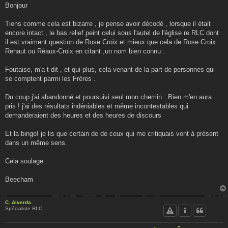
s
Bonjour
s
a
g
Tiens comme cela est bizarre , je pense avoir décodé , lorsque il était
e
encore intact , le bas relief peint celui sous l'autel de l'église re RLC dont
il est vraiment question de Rose Croix et mieux que cela de Rose Croix
Rehaut ou Réaux-Croix en citant ,un nom bien connu .
Foutaise, m'a t dit , et qui plus, cela venant de la part de personnes qui
se comptent parmi les Frères .
Du coup j'ai abandonné et poursuivi seul mon chemin . Bien m'en aura
pris ! j'ai des résultats indéniables et même incontestables qui
demanderaient des heures et des heures de discours
Et la bingo! je lis que certain de de ceux qui me critiquais vont à présent
dans un même sens.
Cela soulage .
Beecham
C. Alverda
Spécialiste RLC