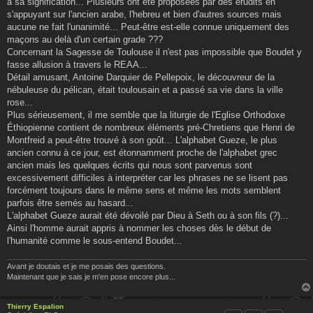
à sa signification... Plusieurs ont été proposées par des érudits en
a
g
s'appuyant sur l'ancien arabe, l'hebreu et bien d'autres sources mais
e
aucune ne fait l'unanimité... Peut-être est-elle connue uniquement des
maçons au delà d'un certain grade ???
Concernant la Sagesse de Toulouse il n'est pas impossible que Boudet y
fasse allusion à travers le REAA...
Détail amusant, Antoine Darquier de Pellepoix, le découvreur de la
nébuleuse du pélican, était toulousain et a passé sa vie dans la ville
rose...
Plus sérieusement, il me semble que la liturgie de l'Eglise Orthodoxe
Éthiopienne contient de nombreux éléments pré-Chretiens que Henri de
Montfreid a peut-être trouvé à son goût... L'alphabet Gueze, le plus
ancien connu à ce jour, est étonnamment proche de l'alphabet grec
ancien mais les quelques écrits qui nous sont parvenus sont
excessivement difficiles à interpréter car les phrases ne se lisent pas
forcément toujours dans le même sens et même les mots semblent
parfois être semés au hasard...
L'alphabet Gueze aurait été dévoilé par Dieu à Seth ou à son fils (?)...
Ainsi l'homme aurait appris à nommer les choses dès le début de
l'humanité comme le sous-entend Boudet...
Avant je doutais et je me posais des questions.
Maintenant que je sais je m'en pose encore plus...
Thierry Espalion