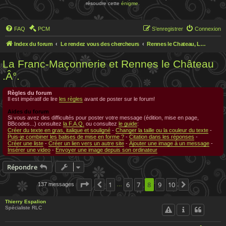
résoudre cette
énigme
.
FAQ
PCM
S’enregistrer
Connexion
Index du forum
Le rendez vous des chercheurs
Rennes le Chateau, Le rendez-vous des chercheurs
La Franc-Maçonnerie et Rennes le Château
.Â°.
Règles du forum
Il est impératif de lire
les règles
avant de poster sur le forum!
Aides du forum
Si vous avez des difficultés pour poster votre message (édition, mise en page,
BBcodes...) consultez
la F.A.Q.
ou consultez
le guide
:
Créer du texte en gras, italique et souligné
-
Changer la taille ou la couleur du texte
-
Puis-je combiner les balises de mise en forme ?
-
Citation dans les réponses
-
Créer une liste
-
Créer un lien vers un autre site
-
Ajouter une image à un message
-
Insérer une video
-
Envoyer une image depuis son ordinateur
Répondre
Page
8
sur
1
10
6
7
8
9
10
137 messages
Précédente
Suivante
…
Thierry Espalion
Spécialiste RLC