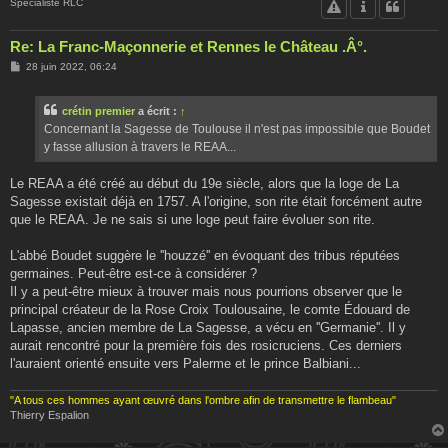
Spécialiste RLC
Re: La Franc-Maçonnerie et Rennes le Château .Â°.
M
28 juin 2022, 06:24
e
s
s
crétin premier
a écrit :
↑
a
g
Concernant la Sagesse de Toulouse il n'est pas impossible que Boudet
e
y fasse allusion à travers le REAA...
Le REAA a été créé au début du 19e siècle, alors que la loge de La
Sagesse existait déjà en 1757. A l'origine, son rite était forcément autre
que le REAA. Je ne sais si une loge peut faire évoluer son rite.
L'abbé Boudet suggère le ''houzzé'' en évoquant des tribus réputées
germaines. Peut-être est-ce à considérer ?
Il y a peut-être mieux à trouver mais nous pourrions observer que le
principal créateur de la Rose Croix Toulousaine, le comte Édouard de
Lapasse, ancien membre de La Sagesse, a vécu en ''Germanie''. Il y
aurait rencontré pour la première fois des rosicruciens. Ces derniers
l'auraient orienté ensuite vers Palerme et le prince Balbiani...
"A tous ces hommes ayant œuvré dans l'ombre afin de transmettre le flambeau"
Thierry Espalion