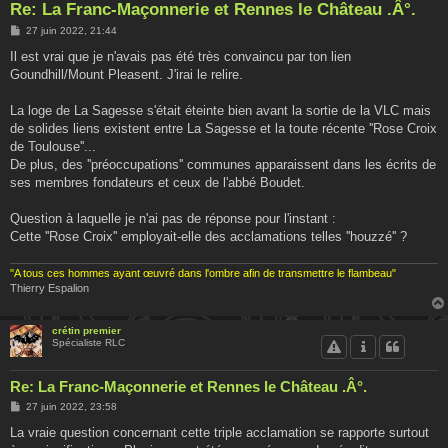
Re: La Franc-Maçonnerie et Rennes le Château .Â°.
M
27 juin 2022, 21:44
e
s
Il est vrai que je n'avais pas été très convaincu par ton lien
s
Goundhill/Mount Pleasent. J'irai le relire.
a
g
e
La loge de La Sagesse s'était éteinte bien avant la sortie de la VLC mais
de solides liens existent entre La Sagesse et la toute récente ''Rose Croix
de Toulouse''...
De plus, des ''préoccupations'' communes apparaissent dans les écrits de
ses membres fondateurs et ceux de l'abbé Boudet.
Question à laquelle je n'ai pas de réponse pour l'instant :
Cette ''Rose Croix'' employait-elle des acclamations telles ''houzzé'' ?
"A tous ces hommes ayant œuvré dans l'ombre afin de transmettre le flambeau"
Thierry Espalion
crétin premier
Spécialiste RLC
Re: La Franc-Maçonnerie et Rennes le Château .Â°.
M
27 juin 2022, 23:58
e
s
La vraie question concernant cette triple acclamation se rapporte surtout
s