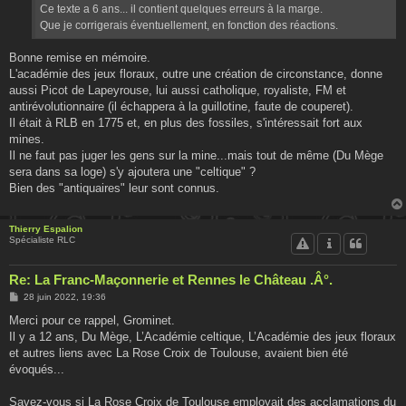
Ce texte a 6 ans... il contient quelques erreurs à la marge.
Que je corrigerais éventuellement, en fonction des réactions.
Bonne remise en mémoire.
L'académie des jeux floraux, outre une création de circonstance, donne
aussi Picot de Lapeyrouse, lui aussi catholique, royaliste, FM et
antirévolutionnaire (il échappera à la guillotine, faute de couperet).
Il était à RLB en 1775 et, en plus des fossiles, s'intéressait fort aux
mines.
Il ne faut pas juger les gens sur la mine...mais tout de même (Du Mège
sera dans sa loge) s'y ajoutera une "celtique" ?
Bien des "antiquaires" leur sont connus.
Thierry Espalion
Spécialiste RLC
Re: La Franc-Maçonnerie et Rennes le Château .Â°.
M
28 juin 2022, 19:36
e
s
Merci pour ce rappel, Grominet.
s
Il y a 12 ans, Du Mège, L’Académie celtique, L’Académie des jeux floraux
a
g
et autres liens avec La Rose Croix de Toulouse, avaient bien été
e
évoqués...
Savez-vous si La Rose Croix de Toulouse employait des acclamations du