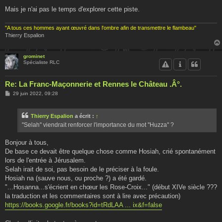
Mais je n'ai pas le temps d'explorer cette piste.
"A tous ces hommes ayant œuvré dans l'ombre afin de transmettre le flambeau"
Thierry Espalion
grominet
Spécialiste RLC
Re: La Franc-Maçonnerie et Rennes le Château .Â°.
M
29 juin 2022, 09:28
e
s
s
Thierry Espalion
a écrit :
↑
a
g
''Selah'' viendrait renforcer l'importance du mot ''Huzza'' ?
e
Bonjour à tous,
De base ce devait être quelque chose comme Hosiah, crié spontanément
lors de l'entrée à Jérusalem.
Selah irait de soi, pas besoin de le préciser à la foule.
Hosiah na (sauve nous, ou proche ?) a été gardé.
"...Hosanna...s'écrient en chœur les Rose-Croix..." (début XIVe siècle ???
la traduction et les commentaires sont à lire avec précaution)
https://books.google.fr/books?id=tRdLAA ... ix&f=false