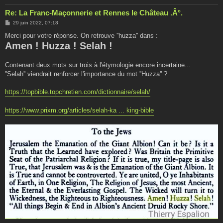
Re: La Franc-Maçonnerie et Rennes le Château .Â°.
M
29 juin 2022, 07:18
e
s
Merci pour votre réponse. On retrouve ''huzza'' dans :
s
Amen ! Huzza ! Selah !
a
g
e
Contenant deux mots sur trois à l'étymologie encore incertaine...
''Selah'' viendrait renforcer l'importance du mot ''Huzza'' ?
https://topbible.topchretien.com/dictionnaire/selah/
https://www.prixm.org/articles/selah-ka ... king-bible