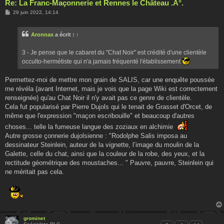
Re: La Franc-Maçonnerie et Rennes le Château .Â°.
M
29 juin 2022, 14:14
e
s
s
Aronnax
a écrit :
↑
a
g
e
3 - Je pense que le cabaret du "Chat Noir" est crédité d'une clientèle
occulto-hermétiste qui n'a jamais fréquenté l'établissement
Permettez-moi de mettre mon grain de SALIS, car une enquête poussée
me révéla (avant Internet, mais je vois que la page Wiki est correctement
renseignée) qu'au Chat Noir il n'y avait pas ce genre de clientèle.
Cela fut popularisé par Pierre Dujols qui le tenait de Grasset d'Orcet, de
même que l'expression "maçon escribouille" et beaucoup d'autres
choses... telle la fumeuse langue des zoziaux en alchimie
Autre grosse çonnerie dujolsienne : "Rodolphe Salis imposa au
dessinateur Steinlein, auteur de la vignette, l’image du moulin de la
Galette, celle du chat, ainsi que la couleur de la robe, des yeux, et la
rectitude géométrique des moustaches... " Pauvre, pauvre, Steinlein qui
ne méritait pas cela.
grominet