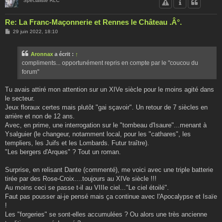
Spécialiste RLC
Re: La Franc-Maçonnerie et Rennes le Château .Â°.
M
29 juin 2022, 18:10
e
s
s
Aronnax
a écrit :
↑
a
g
compliments... opportunément repris en compte par le "coucou du
e
forum"
Tu avais attiré mon attention sur un XIVe siècle pour le moins agité dans
le secteur.
Jeux floraux certes mais plutôt "gai sçavoir". Un retour de 7 siècles en
arrière et non de 12 ans.
Avec, en prime, une interrogation sur le "tombeau d'Isaure"...menant à
Ysalguier (le changeur, notamment local, pour les "cathares", les
templiers, les Juifs et les Lombards. Futur traître).
"Les bergers d'Arques" ? Tout un roman.
Surprise, en relisant Dante (commenté), me voici avec une triple batterie
tirée par des Rose-Croix....toujours au XIVe siècle !!!
Au moins ceci se passe t-il au VIIIe ciel..."Le ciel étoilé".
Faut pas pousser ai-je pensé mais ça continue avec l'Apocalypse et Isaïe
!
Les "forgeries" se sont-elles accumulées ? Ou alors une très ancienne