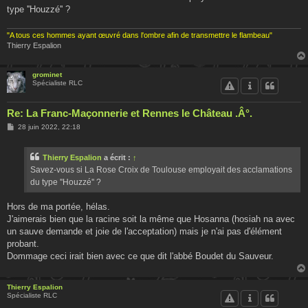
type ''Houzzé'' ?
"A tous ces hommes ayant œuvré dans l'ombre afin de transmettre le flambeau"
Thierry Espalion
grominet
Spécialiste RLC
Re: La Franc-Maçonnerie et Rennes le Château .Â°.
M
28 juin 2022, 22:18
e
s
s
Thierry Espalion
a écrit :
↑
a
g
Savez-vous si La Rose Croix de Toulouse employait des acclamations
e
du type ''Houzzé'' ?
Hors de ma portée, hélas.
J'aimerais bien que la racine soit la même que Hosanna (hosiah na avec
un sauve demande et joie de l'acceptation) mais je n'ai pas d'élément
probant.
Dommage ceci irait bien avec ce que dit l'abbé Boudet du Sauveur.
Thierry Espalion
Spécialiste RLC