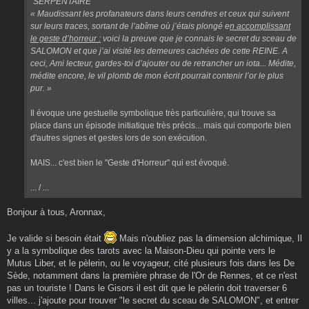
"SERPENTAIRE
« Maudissant les profanateurs dans leurs cendres et ceux qui suivent
sur leurs traces, sortant de l’abîme où j’étais plongé e
n accomplissant
le geste d’horreur :
voici la preuve que je connais le secret du sceau de
SALOMON et que j’ai visité les demeures cachées de cette REINE. A
ceci, Ami lecteur, gardes-toi d’ajouter ou de retrancher un iota... Médite,
médite encore, le vil plomb de mon écrit pourrait contenir l’or le plus
pur. »
Il évoque une gestuelle symbolique très particulière, qui trouve sa
place dans un épisode initiatique très précis... mais qui comporte bien
d'autres signes et gestes lors de son exécution.
MAIS... c'est bien le "Geste d'Horreur" qui est évoqué.
... / ...
Bonjour à tous, Aronnax,
Je valide si besoin était
Mais n'oubliez pas la dimension alchimique, Il
y a la symbolique des tarots avec la Maison-Dieu qui pointe vers le
Mutus Liber, et le pèlerin, ou le voyageur, cité plusieurs fois dans les De
Sède, notamment dans la première phrase de l'Or de Rennes, et ce n'est
pas un touriste ! Dans le Gisors il est dit que le pèlerin doit traverser 6
villes... j'ajoute pour trouver "le secret du sceau de SALOMON", et entrer