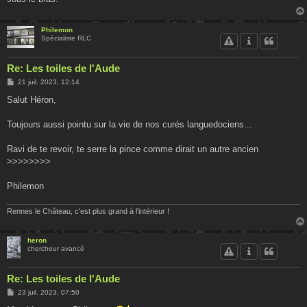
Philemon
Spécialiste RLC
Re: Les toiles de l'Aude
M
21 juil. 2023, 12:14
e
s
Salut Héron,
s
a
g
Toujours aussi pointu sur la vie de nos curés languedociens...
e
Ravi de te revoir, te serre la pince comme dirait un autre ancien
>>>>>>>>
Philemon
Rennes le Château, c'est plus grand à l'intérieur !
heron
chercheur avancé
Re: Les toiles de l'Aude
M
23 juil. 2023, 07:50
e