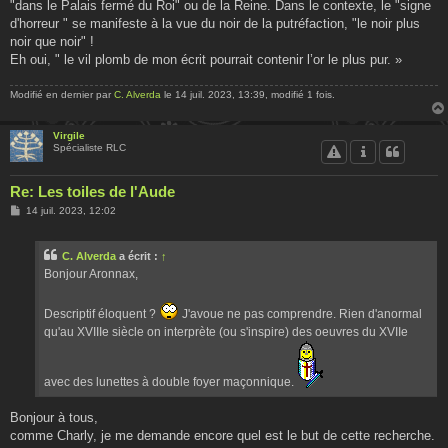
"dans le Palais fermé du Roi" ou de la Reine. Dans le contexte, le "signe
d'horreur " se manifeste à la vue du noir de la putréfaction, "le noir plus
noir que noir" !
Eh oui, " le vil plomb de mon écrit pourrait contenir l’or le plus pur. »
Modifié en dernier par
C. Alverda
le 14 juil. 2023, 13:39, modifié 1 fois.
Virgile
Spécialiste RLC
Re: Les toiles de l'Aude
M
14 juil. 2023, 12:02
e
s
s
C. Alverda
a écrit :
↑
a
g
Bonjour Aronnax,
e
Descriptif éloquent ?
J'avoue ne pas comprendre. Rien d'anormal
qu'au XVIIIe siècle on interprète (ou s'inspire) des oeuvres du XVIIe
avec des lunettes à double foyer maçonnique.
Bonjour à tous,
comme Charly, je me demande encore quel est le but de cette recherche.