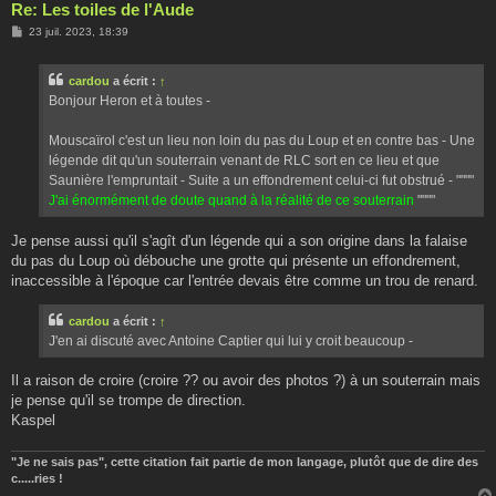
Re: Les toiles de l'Aude
M
23 juil. 2023, 18:39
e
s
s
cardou
a écrit :
↑
a
g
Bonjour Heron et à toutes -
e
Mouscaïrol c'est un lieu non loin du pas du Loup et en contre bas - Une
légende dit qu'un souterrain venant de RLC sort en ce lieu et que
Saunière l'empruntait - Suite a un effondrement celui-ci fut obstrué - """"
J'ai énormément de doute quand à la réalité de ce souterrain
""""
Je pense aussi qu'il s'agît d'un légende qui a son origine dans la falaise
du pas du Loup où débouche une grotte qui présente un effondrement,
inaccessible à l'époque car l'entrée devais être comme un trou de renard.
cardou
a écrit :
↑
J'en ai discuté avec Antoine Captier qui lui y croit beaucoup -
Il a raison de croire (croire ?? ou avoir des photos ?) à un souterrain mais
je pense qu'il se trompe de direction.
Kaspel
"Je ne sais pas", cette citation fait partie de mon langage, plutôt que de dire des
c.....ries !