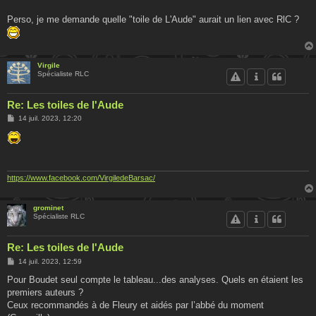
Perso, je me demande quelle "toile de L'Aude" aurait un lien avec RlC ?
Virgile
Spécialiste RLC
Re: Les toiles de l'Aude
M
14 juil. 2023, 12:20
e
s
s
a
g
e
https://www.facebook.com/VirgiledeBarsac/
grominet
Spécialiste RLC
Re: Les toiles de l'Aude
M
14 juil. 2023, 12:59
e
s
Pour Boudet seul compte le tableau...des analyses. Quels en étaient les
s
premiers auteurs ?
a
g
Ceux recommandés à de Fleury et aidés par l’abbé du moment
e