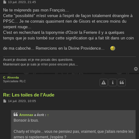
M
13 juil. 2023, 21:45
e
s
Ne te méprends pas mon François...
s
Cette "possibilité" m'est venue à l'esprit de façon totalement étrangère à
a
g
PPSC... Je ne connais quasiment rien de Gisors et encore moins du
e
serpent rouge...
C'est en recherchant la toponymie d'Ozoir la Ferriere il y a quelques
temps que je suis tombé sur cette signification qui a fait tilt dans un coin
de ma caboche... Remercions en la Divine Providence...
Avant je doutais et je me posais des questions.
Maintenant que je sais je m'en pose encore plus...
C. Alverda
Spécialiste RLC
Re: Les toiles de l'Aude
M
14 juil. 2023, 10:05
e
s
s
Aronnax
a écrit :
↑
a
g
Bonsoir à tous.
e
Charly et Virgile... vous ne pensiez pas, vraiment, que j'allais rendre les
armes si rapidement, j'espère ?