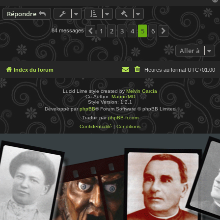
Actions rapides de modératio
Répondre
1
2
3
4
5
6
84 messages
Précédente
Suivante
Aller à
Index du forum
Heures au format
UTC+01:00
Lucid Lime style created by
Melvin García
Co-Author:
MannixMD
Style Version: 1.2.1
Développé par
phpBB
® Forum Software © phpBB Limited
Traduit par
phpBB-fr.com
Confidentialité
|
Conditions