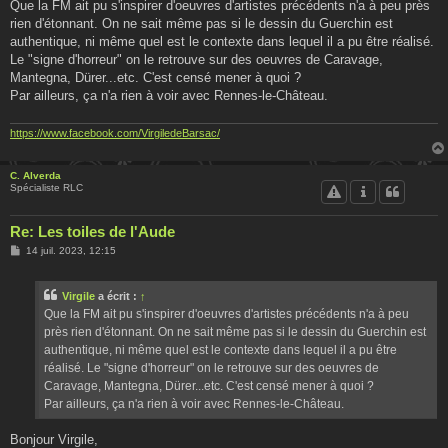
Que la FM ait pu s'inspirer d'oeuvres d'artistes précédents n'a à peu près
rien d'étonnant. On ne sait même pas si le dessin du Guerchin est
authentique, ni même quel est le contexte dans lequel il a pu être réalisé.
Le "signe d'horreur" on le retrouve sur des oeuvres de Caravage,
Mantegna, Dürer...etc. C'est censé mener à quoi ?
Par ailleurs, ça n'a rien à voir avec Rennes-le-Château.
https://www.facebook.com/VirgiledeBarsac/
C. Alverda
Spécialiste RLC
Re: Les toiles de l'Aude
M
14 juil. 2023, 12:15
e
s
s
Virgile
a écrit :
↑
a
g
Que la FM ait pu s'inspirer d'oeuvres d'artistes précédents n'a à peu
e
près rien d'étonnant. On ne sait même pas si le dessin du Guerchin est
authentique, ni même quel est le contexte dans lequel il a pu être
réalisé. Le "signe d'horreur" on le retrouve sur des oeuvres de
Caravage, Mantegna, Dürer...etc. C'est censé mener à quoi ?
Par ailleurs, ça n'a rien à voir avec Rennes-le-Château.
Bonjour Virgile,