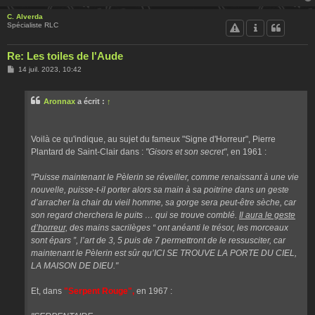
C. Alverda
Spécialiste RLC
Re: Les toiles de l'Aude
M
14 juil. 2023, 10:42
e
s
s
Aronnax
a écrit :
↑
a
g
e
Voilà ce qu'indique, au sujet du fameux "Signe d'Horreur", Pierre
Plantard de Saint-Clair dans :
"Gisors et son secret"
, en 1961 :
"Puisse maintenant le Pèlerin se réveiller, comme renaissant à une vie
nouvelle, puisse-t-il porter alors sa main à sa poitrine dans un geste
d’arracher la chair du vieil homme, sa gorge sera peut-être sèche, car
son regard cherchera le puits … qui se trouve comblé.
Il aura le geste
d’horreur,
des mains sacrilèges “ ont anéanti le trésor, les morceaux
sont épars ”, l’art de 3, 5 puis de 7 permettront de le ressusciter, car
maintenant le Pèlerin est sûr qu’ICI SE TROUVE LA PORTE DU CIEL,
LA MAISON DE DIEU."
Et, dans
"Serpent Rouge",
en 1967 :