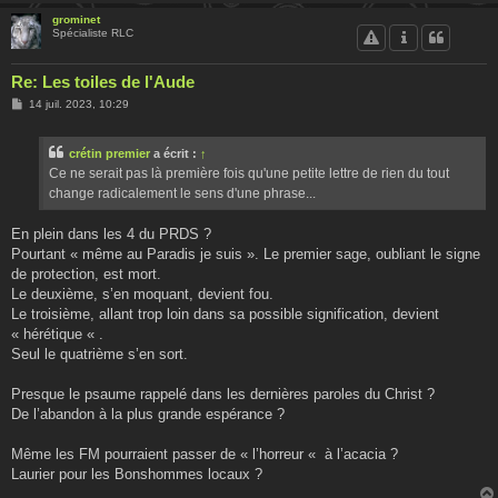
grominet
Spécialiste RLC
Re: Les toiles de l'Aude
M
14 juil. 2023, 10:29
e
s
s
crétin premier
a écrit :
↑
a
g
Ce ne serait pas là première fois qu'une petite lettre de rien du tout
e
change radicalement le sens d'une phrase...
En plein dans les 4 du PRDS ?
Pourtant « même au Paradis je suis ». Le premier sage, oubliant le signe
de protection, est mort.
Le deuxième, s’en moquant, devient fou.
Le troisième, allant trop loin dans sa possible signification, devient
« hérétique « .
Seul le quatrième s’en sort.
Presque le psaume rappelé dans les dernières paroles du Christ ?
De l’abandon à la plus grande espérance ?
Même les FM pourraient passer de « l’horreur « à l’acacia ?
Laurier pour les Bonshommes locaux ?