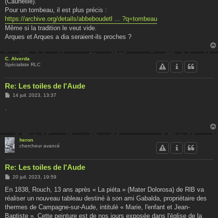
(Cauneille).
Pour un tombeau, il est plus précis :
https://archive.org/details/abbeboudetl ... ?q=tombeau
Même si la tradition le veut vide.
Arques et Arques a dia seraient-ils proches ?
C. Alverda
Spécialiste RLC
Re: Les toiles de l'Aude
M
14 juil. 2023, 13:37
e
s
.
s
a
g
e
heron
chercheur avancé
Re: Les toiles de l'Aude
M
20 juil. 2023, 19:59
e
s
En 1838, Rouch, 13 ans après « La piéta » (Mater Dolorosa) de RlB va
s
réaliser un nouveau tableau destiné à son ami Gabalda, propriétaire des
a
g
thermes de Campagne-sur-Aude, intitulé « Marie, l'enfant et Jean-
e
Baptiste ». Cette peinture est de nos jours exposée dans l'église de la