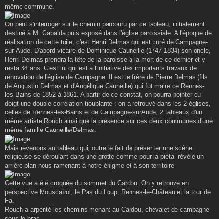
même commune.
On peut s'interroger sur le chemin parcouru par ce tableau, initialement
destiné à M. Gabalda puis exposé dans l'église paroissiale. A l'époque de
réalisation de cette toile, c'est Henri Delmas qui est curé de Campagne-
sur-Aude. D'abord vicaire de Dominique Cauneille (1747-1834) son oncle,
Henri Delmas prendra la tête de la paroisse à la mort de ce dernier et y
resta 34 ans. C'est lui qui est à l'initiative des importants travaux de
rénovation de l'église de Campagne. Il est le frère de Pierre Delmas (fils
de Augustin Delmas et d'Angélique Cauneille) qui fut maire de Rennes-
les-Bains de 1852 à 1861. A partir de ce constat, on pourra pointer du
doigt une double corrélation troublante : on a retrouvé dans les 2 églises,
celles de Rennes-les-Bains et de Campagne-surAude, 2 tableaux d'un
même artiste Rouch ainsi que la présence sur ces deux communes d'une
même famille Cauneille/Delmas.
Mais revenons au tableau qui, outre le fait de présenter une scène
religieuse se déroulant dans une grotte comme pour la piéta, révèle un
arrière plan nous ramenant à notre énigme et à son territoire.
Cette vue a été croquée du sommet du Cardou. On y retrouve en
perspective Mouscaïrol, le Pas du Loup, Rennes-le-Château et la tour de
Fa.
Rouch a arpenté les chemins menant au Cardou, chevalet de campagne
sous le bras.