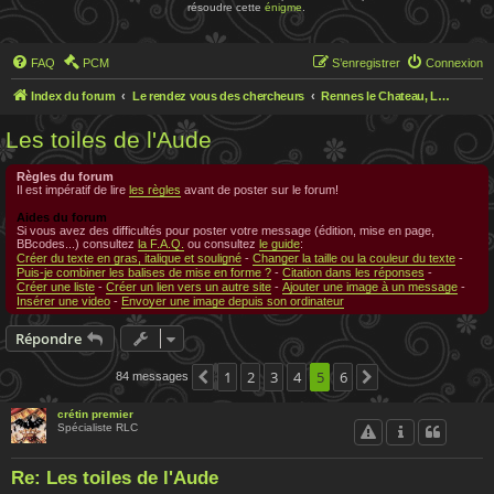
résoudre cette
énigme
.
FAQ
PCM
S’enregistrer
Connexion
Index du forum
Le rendez vous des chercheurs
Rennes le Chateau, Le rendez-vous des chercheurs
Les toiles de l'Aude
Règles du forum
Il est impératif de lire
les règles
avant de poster sur le forum!
Aides du forum
Si vous avez des difficultés pour poster votre message (édition, mise en page,
BBcodes...) consultez
la F.A.Q.
ou consultez
le guide
:
Créer du texte en gras, italique et souligné
-
Changer la taille ou la couleur du texte
-
Puis-je combiner les balises de mise en forme ?
-
Citation dans les réponses
-
Créer une liste
-
Créer un lien vers un autre site
-
Ajouter une image à un message
-
Insérer une video
-
Envoyer une image depuis son ordinateur
Répondre
1
2
3
4
5
6
84 messages
Précédente
Suivante
crétin premier
Spécialiste RLC
Re: Les toiles de l'Aude