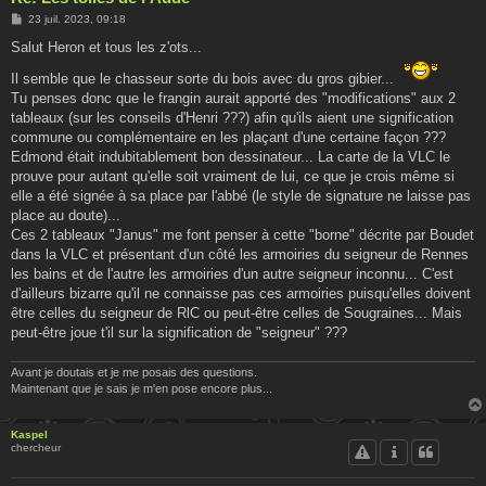
M
23 juil. 2023, 09:18
e
s
Salut Heron et tous les z'ots...
s
a
Il semble que le chasseur sorte du bois avec du gros gibier...
g
Tu penses donc que le frangin aurait apporté des "modifications" aux 2
e
tableaux (sur les conseils d'Henri ???) afin qu'ils aient une signification
commune ou complémentaire en les plaçant d'une certaine façon ???
Edmond était indubitablement bon dessinateur... La carte de la VLC le
prouve pour autant qu'elle soit vraiment de lui, ce que je crois même si
elle a été signée à sa place par l'abbé (le style de signature ne laisse pas
place au doute)...
Ces 2 tableaux "Janus" me font penser à cette "borne" décrite par Boudet
dans la VLC et présentant d'un côté les armoiries du seigneur de Rennes
les bains et de l'autre les armoiries d'un autre seigneur inconnu... C'est
d'ailleurs bizarre qu'il ne connaisse pas ces armoiries puisqu'elles doivent
être celles du seigneur de RlC ou peut-être celles de Sougraines... Mais
peut-être joue t'il sur la signification de "seigneur" ???
Avant je doutais et je me posais des questions.
Maintenant que je sais je m'en pose encore plus...
Kaspel
chercheur