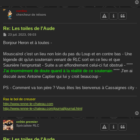
cardou
chercheur de trésors
Re: Les toiles de l'Aude
M
23 juil. 2023, 09:03
e
s
Bonjour Heron et à toutes -
s
a
g
Mouscaïrol c'est un lieu non loin du pas du Loup et en contre bas - Une
e
légende dit qu'un souterrain venant de RLC sort en ce lieu et que
Saunière l'empruntait - Suite a un effondrement celui-ci fut obstrué - """"
J'ai énormément de doute quand à la réalité de ce souterrain
"""" J'en ai
discuté avec Antoine Captier qui lui y croit beaucoup -
PS - Comment va ton père ? Vous êtes les bienvenus à Cassaignes city -
Ras le bol de creuser
http://www.renne-le-chateau.com
http://www.renne-le-chateau.com/journal/journal.html
crétin premier
Spécialiste RLC
Re: Les toiles de l'Aude