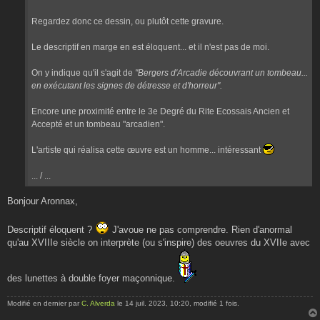
Regardez donc ce dessin, ou plutôt cette gravure.
Le descriptif en marge en est éloquent... et il n'est pas de moi.
On y indique qu'il s'agit de
"Bergers d'Arcadie découvrant un tombeau...
en exécutant les signes de détresse et d'horreur".
Encore une proximité entre le 3e Degré du Rite Ecossais Ancien et
Accepté et un tombeau "arcadien".
L'artiste qui réalisa cette œuvre est un homme... intéressant
... / ...
Bonjour Aronnax,
Descriptif éloquent ?
J'avoue ne pas comprendre. Rien d'anormal
qu'au XVIIIe siècle on interprète (ou s'inspire) des oeuvres du XVIIe avec
des lunettes à double foyer maçonnique.
Modifié en dernier par
C. Alverda
le 14 juil. 2023, 10:20, modifié 1 fois.