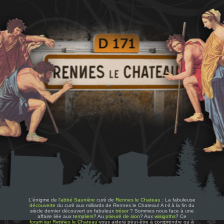
L'énigme de
l'abbé Saunière
curé de
Rennes le Chateau
: La fabuleuse
découverte
du curé aux milliards de Rennes le Chateau! A t-il à la fin du
siècle dernier découvert un fabuleux
trésor
? Sommes nous face à une
affaire liée aux
templiers
? Au
prieuré de sion
? Aux
wisigoths
? Ce
forum sur Rennes le Chateau
vous aidera peut-être à comprendre ou à