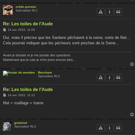
e
crétin premier
Spécialiste RLC
Re: Les toiles de l'Aude
M
14 avr. 2022, 11:03
e
s
Oui, mais il précise que les Sardans pêchaient à la seine, sorte de filet...
s
Cela pourrait indiquer que les pécheurs sont proches de la Seine...
a
g
e
Avant je doutais et je me posais des questions.
Maintenant que je sais je m'en pose encore plus...
Beecham
Spécialiste RLC
Re: Les toiles de l'Aude
M
14 avr. 2022, 11:12
e
s
filet = maillage = trame
s
a
g
e
grominet
Spécialiste RLC