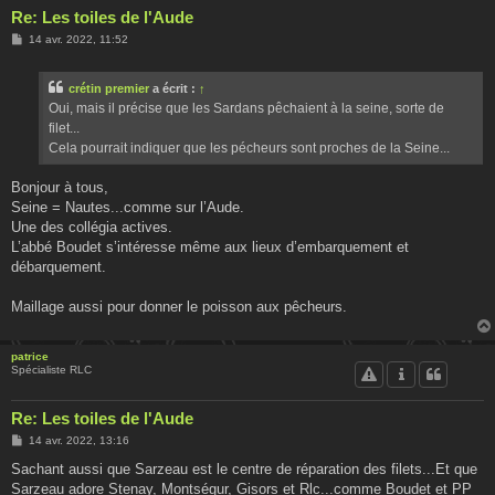
Re: Les toiles de l'Aude
M
14 avr. 2022, 11:52
e
s
s
crétin premier
a écrit :
↑
a
g
Oui, mais il précise que les Sardans pêchaient à la seine, sorte de
e
filet...
Cela pourrait indiquer que les pécheurs sont proches de la Seine...
Bonjour à tous,
Seine = Nautes...comme sur l’Aude.
Une des collégia actives.
L’abbé Boudet s’intéresse même aux lieux d’embarquement et
débarquement.
Maillage aussi pour donner le poisson aux pêcheurs.
patrice
Spécialiste RLC
Re: Les toiles de l'Aude
M
14 avr. 2022, 13:16
e
s
Sachant aussi que Sarzeau est le centre de réparation des filets...Et que
s
Sarzeau adore Stenay, Montségur, Gisors et Rlc...comme Boudet et PP
a