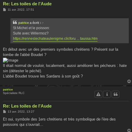
Re: Les toiles de l'Aude
M
11 avr. 2022, 17:51
e
s
s
patrice
a écrit :
↑
a
g
St Michel et le poisson:
e
Suite avec Willermoz?
https://renneslechateaulenigme.clicforu ... taussa.htm
Et début avec un des premiers symboles chrétiens ? Présent sur la
tombe de l'abbé Boudet ?
Il était normal de vouloir, localement, aussi améliorer les pécheurs : hate
sin (détester le péché).
L'abbé Boudet trouve les Sardans à son goût ?
patrice
Spécialiste RLC
Re: Les toiles de l'Aude
M
13 avr. 2022, 13:27
e
s
Et oui, symbole des 1ers chrétiens et très symbolique de l'ère des
s
poissons qui s'ouvrait...
a
g