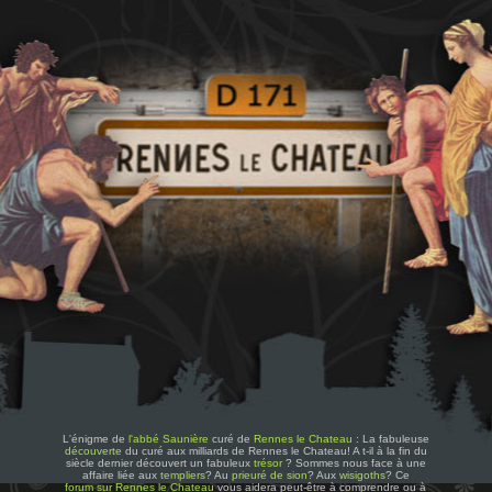
L'énigme de
l'abbé Saunière
curé de
Rennes le Chateau
: La fabuleuse
découverte
du curé aux milliards de Rennes le Chateau! A t-il à la fin du
siècle dernier découvert un fabuleux
trésor
? Sommes nous face à une
affaire liée aux
templiers
? Au
prieuré de sion
? Aux
wisigoths
? Ce
forum sur Rennes le Chateau
vous aidera peut-être à comprendre ou à