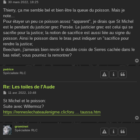
M
30 mars 2022, 18:25
e
s
Thierry, ça me semble bel et bien être la queue du poisson. Mais je
s
note...
a
g
Pour étayer un peu ce poisson assez "apparent", je dirais que St Michel
e
est le pendant du justicier grec Persée. Le justicier grec est celui qui se
sacrifie pour la justice; la notion de sacrifice est aussi liée au signe du
poisson. Ainsi le poisson dans le bras peut indiquer un "sacrifice pour
rendre la justice;
Beecham, j'aimerais bien revoir le double croix de Serres cachée dans le
bas relief; vous pourriez la remontrer?
patrice
Spécialiste RLC
Re: Les toiles de l'Aude
M
11 avr. 2022, 10:48
e
s
St Michel et le poisson:
s
Suite avec Willermoz?
a
g
https://renneslechateaulenigme.clicforu ... taussa.htm
e
grominet
Spécialiste RLC