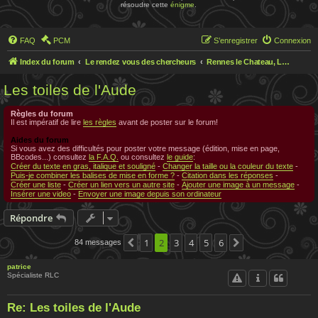
résoudre cette
énigme
.
FAQ
PCM
S’enregistrer
Connexion
Index du forum
Le rendez vous des chercheurs
Rennes le Chateau, Le rendez-vous des chercheurs
Les toiles de l'Aude
Règles du forum
Il est impératif de lire
les règles
avant de poster sur le forum!
Aides du forum
Si vous avez des difficultés pour poster votre message (édition, mise en page,
BBcodes...) consultez
la F.A.Q.
ou consultez
le guide
:
Créer du texte en gras, italique et souligné
-
Changer la taille ou la couleur du texte
-
Puis-je combiner les balises de mise en forme ?
-
Citation dans les réponses
-
Créer une liste
-
Créer un lien vers un autre site
-
Ajouter une image à un message
-
Insérer une video
-
Envoyer une image depuis son ordinateur
Répondre
1
2
3
4
5
6
84 messages
Précédente
Suivante
patrice
Spécialiste RLC
Re: Les toiles de l'Aude