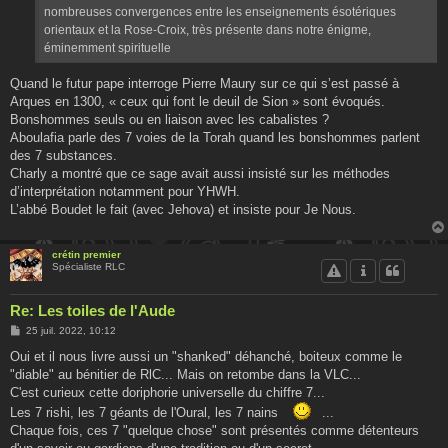
g
nombreuses convergences entre les enseignements ésotériques
e
orientaux et la Rose-Croix, très présente dans notre énigme,
éminemment spirituelle
Quand le futur pape interroge Pierre Maury sur ce qui s’est passé à
Arques en 1300, « ceux qui font le deuil de Sion » sont évoqués.
Bonshommes seuls ou en liaison avec les cabalistes ?
Aboulafia parle des 7 voies de la Torah quand les bonshommes parlent
des 7 substances.
Charly a montré que ce sage avait aussi insisté sur les méthodes
d’interprétation notamment pour YHWH.
L’abbé Boudet le fait (avec Jehova) et insiste pour Je Nous.
crétin premier
Spécialiste RLC
Re: Les toiles de l'Aude
M
25 juil. 2022, 10:12
e
s
Oui et il nous livre aussi un "shanked" déhanché, boiteux comme le
s
"diable" au bénitier de RlC... Mais on retombe dans la VLC...
a
g
C'est curieux cette doriphorie universelle du chiffre 7...
e
Les 7 rishi, les 7 géants de l'Oural, les 7 nains
...
Chaque fois, ces 7 "quelque chose" sont présentés comme détenteurs