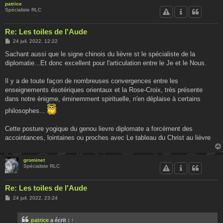
patrice
Spécialiste RLC
Re: Les toiles de l'Aude
M
24 juil. 2022, 12:22
e
s
Sachant aussi que le signe chinois du lièvre st le spécialiste de la
s
diplomatie...Et donc excellent pour l'articulation entre le Je et le Nous.
a
g
e
Il y a de toute façon de nombreuses convergences entre les
enseignements ésotériques orientaux et la Rose-Croix, très présente
dans notre énigme, éminemment spirituelle, n'en déplaise à certains
philosophes...
Cette posture yogique du genou lievre diplomate a forcément des
accointances, lointaines ou proches avec Le tableau du Christ au lièvre
grominet
Spécialiste RLC
Re: Les toiles de l'Aude
M
24 juil. 2022, 23:24
e
s
s
patrice
a écrit :
↑
a