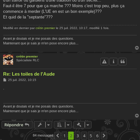
d'un savoir ou gardiens d'une tradition ou d'un secret...
Faut-il être 7 pour que ça marche ??? Moins c'est trop peu, plus ça
commence à merder (L'UE en est un bon exemple)???
Et quid de la "septante"???
Modifié en dernier par
crétin premier
le 25 juil. 2022, 10:17, modifié 1 fois.
Avant je doutais et je me posais des questions.
Maintenant que je sais je m'en pose encore plus...
crétin premier
Spécialiste RLC
Re: Les toiles de l'Aude
M
25 juil. 2022, 10:15
e
s
.
s
a
g
e
Avant je doutais et je me posais des questions.
Maintenant que je sais je m'en pose encore plus...
Actions rapides de modératio
Répondre
1
2
3
4
5
6
84 messages
Précédente
Suivante