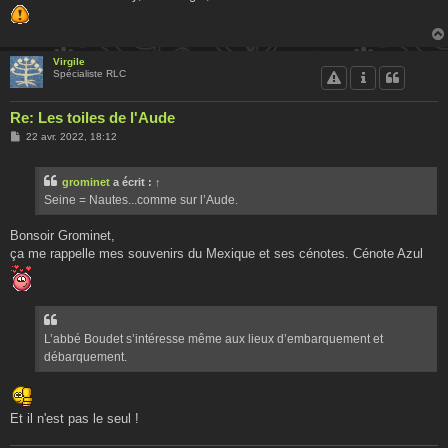
g
e
Virgile
Spécialiste RLC
Re: Les toiles de l'Aude
M
22 avr. 2022, 18:12
e
s
s
grominet
a écrit :
↑
a
g
Seine = Nautes...comme sur l’Aude.
e
Bonsoir Grominet,
ça me rappelle mes souvenirs du Mexique et ses cénotes. Cénote Azul
L’abbé Boudet s’intéresse même aux lieux d’embarquement et
débarquement.
Et il n'est pas le seul !