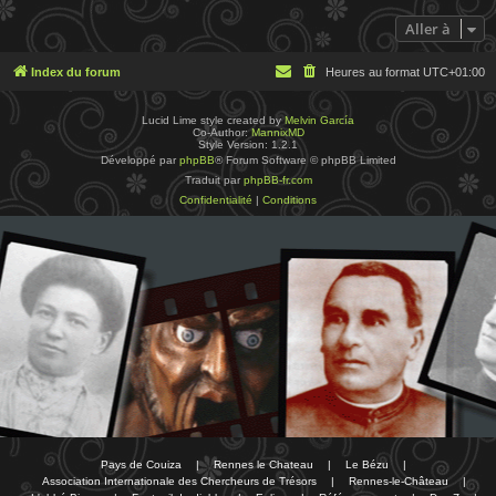
Aller à
Index du forum
Heures au format
UTC+01:00
Lucid Lime style created by
Melvin García
Co-Author:
MannixMD
Style Version: 1.2.1
Développé par
phpBB
® Forum Software © phpBB Limited
Traduit par
phpBB-fr.com
Confidentialité
|
Conditions
Pays de Couiza
|
Rennes le Chateau
|
Le Bézu
|
Association Internationale des Chercheurs de Trésors
|
Rennes-le-Château
|