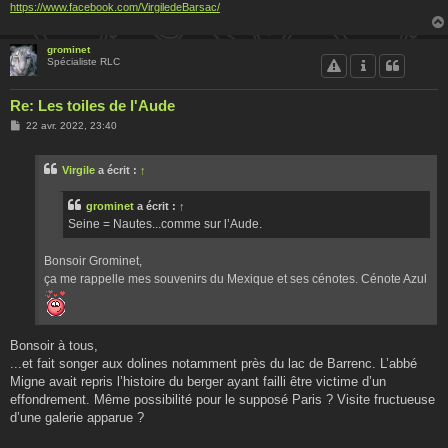
https://www.facebook.com/VirgiledeBarsac/
grominet
Spécialiste RLC
Re: Les toiles de l'Aude
M
22 avr. 2022, 23:40
e
s
s
Virgile
a écrit :
↑
a
g
e
grominet
a écrit :
↑
Seine = Nautes...comme sur l’Aude.
Bonsoir Grominet,
ça me rappelle mes souvenirs du Mexique et ses cénotes. Cénote Azul
Bonsoir à tous,
...et fait songer aux dolines notamment près du lac de Barrenc. L’abbé
Migne avait repris l’histoire du berger ayant failli être victime d’un
effondrement. Même possibilité pour le supposé Paris ? Visite fructueuse
d’une galerie apparue ?