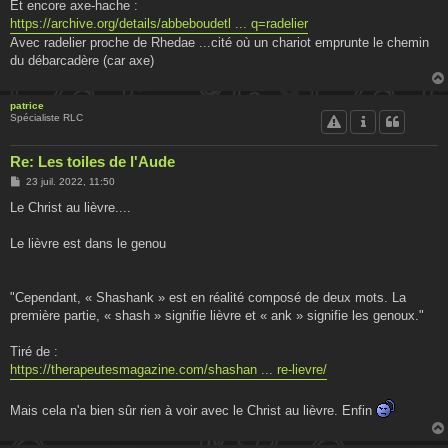
Et encore axe-hache :
https://archive.org/details/abbeboudetl ... q=radelier
Avec radelier proche de Rhedae ...cité où un chariot emprunte le chemin
du débarcadère (car axe)
patrice
Spécialiste RLC
Re: Les toiles de l'Aude
M
23 juil. 2022, 11:50
e
s
Le Christ au lièvre....
s
a
g
Le lièvre est dans le genou
e
"Cependant, « Shashank » est en réalité composé de deux mots. La
première partie, « shash » signifie lièvre et « ank » signifie les genoux."
Tiré de :
https://therapeutesmagazine.com/shashan ... re-lievre/
Mais cela n'a bien sûr rien à voir avec le Christ au lièvre. Enfin