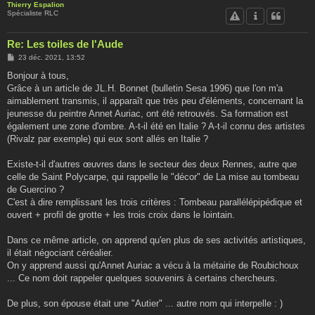
Thierry Espalion
Spécialiste RLC
Re: Les toiles de l'Aude
M
23 déc. 2021, 13:52
e
s
Bonjour à tous,
s
Grâce à un article de JL.H. Bonnet (bulletin Sesa 1996) que l'on m'a
a
g
aimablement transmis, il apparaît que très peu d'éléments, concernant la
e
jeunesse du peintre Annet Auriac, ont été retrouvés. Sa formation est
également une zone d'ombre. A-t-il été en Italie ? A-t-il connu des artistes
(Rivalz par exemple) qui eux sont allés en Italie ?
Existe-t-il d'autres œuvres dans le secteur des deux Rennes, autre que
celle de Saint Polycarpe, qui rappelle le "décor" de La mise au tombeau
de Guercino ?
C'est à dire remplissant les trois critères : Tombeau parallélépipédique et
ouvert + profil de grotte + les trois croix dans le lointain.
Dans ce même article, on apprend qu'en plus de ses activités artistiques,
il était négociant céréalier.
On y apprend aussi qu'Annet Auriac a vécu à la métairie de Roubichoux
... Ce nom doit rappeler quelques souvenirs à certains chercheurs.
De plus, son épouse était une "Autier" ... autre nom qui interpelle : )