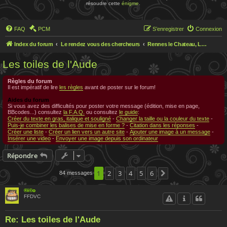
résoudre cette
énigme
.
FAQ
PCM
S’enregistrer
Connexion
Index du forum
Le rendez vous des chercheurs
Rennes le Chateau, Le rendez-vous des chercheurs
Les toiles de l'Aude
Règles du forum
Il est impératif de lire
les règles
avant de poster sur le forum!
Aides du forum
Si vous avez des difficultés pour poster votre message (édition, mise en page,
BBcodes...) consultez
la F.A.Q.
ou consultez
le guide
:
Créer du texte en gras, italique et souligné
-
Changer la taille ou la couleur du texte
-
Puis-je combiner les balises de mise en forme ?
-
Citation dans les réponses
-
Créer une liste
-
Créer un lien vers un autre site
-
Ajouter une image à un message
-
Insérer une video
-
Envoyer une image depuis son ordinateur
Répondre
1
2
3
4
5
6
84 messages
Suivante
®i©o
FFDVC
Re: Les toiles de l'Aude