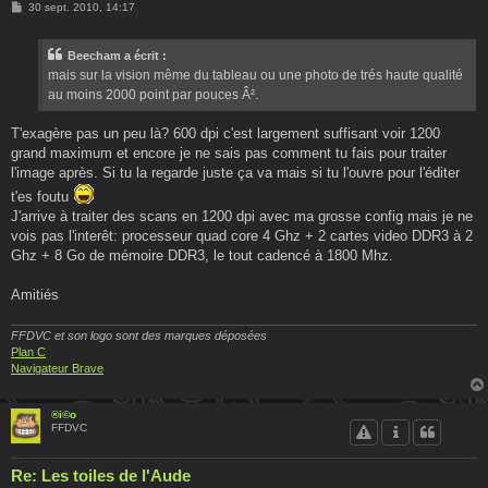
M
30 sept. 2010, 14:17
e
s
s
Beecham a écrit :
a
g
mais sur la vision même du tableau ou une photo de trés haute qualité
e
au moins 2000 point par pouces Â².
T'exagère pas un peu là? 600 dpi c'est largement suffisant voir 1200
grand maximum et encore je ne sais pas comment tu fais pour traiter
l'image après. Si tu la regarde juste ça va mais si tu l'ouvre pour l'éditer
t'es foutu
J'arrive à traiter des scans en 1200 dpi avec ma grosse config mais je ne
vois pas l'interêt: processeur quad core 4 Ghz + 2 cartes video DDR3 à 2
Ghz + 8 Go de mémoire DDR3, le tout cadencé à 1800 Mhz.
Amitiés
FFDVC et son logo sont des marques déposées
Plan C
Navigateur Brave
®i©o
FFDVC
Re: Les toiles de l'Aude