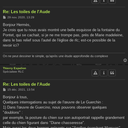
Re: Les toiles de l'Aude
M
29 nov. 2020, 13:29
e
s
Bonjour Hermès,
s
Je crois que tu nous avais montré une belle esquisse de la fontaine du
a
g
Pontet, qui se cachait, si je ne me trompe pas, près de Marie madeleine,
e
dans le bas relief sous l'autel de l'église de rlc; est-ce possible de la
revoir ici?
On ne peut dessiner le simple, qu'après une étude approfondie du complexe
Thierry Espalion
Spécialiste RLC
Re: Les toiles de l'Aude
M
15 déc. 2021, 13:54
e
s
Bonjour à tous,
s
Quelques interrogations au sujet de l'œuvre de Le Guerchin :
a
g
1) Dans l'œuvre de Guercino, nous pouvons observer quelques
e
"doublons" :
par exemple, la posture du chien sur son autoportrait rappelle grandement
celle du chien figurant dans "Diane chasseresse".
Mais aussi les deux bergers présents sur "Apollon écorchant Marsyas"