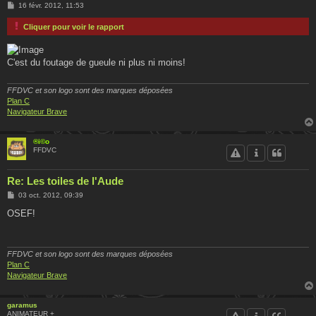
M
16 févr. 2012, 11:53
e
s
Cliquer pour voir le rapport
s
a
g
e
C'est du foutage de gueule ni plus ni moins!
FFDVC et son logo sont des marques déposées
Plan C
Navigateur Brave
®i©o
FFDVC
Re: Les toiles de l'Aude
M
03 oct. 2012, 09:39
e
s
OSEF!
s
a
g
e
FFDVC et son logo sont des marques déposées
Plan C
Navigateur Brave
garamus
ANIMATEUR +