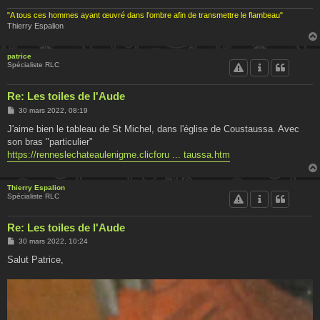
"A tous ces hommes ayant œuvré dans l'ombre afin de transmettre le flambeau"
Thierry Espalion
patrice
Spécialiste RLC
Re: Les toiles de l'Aude
M
30 mars 2022, 08:19
e
s
J'aime bien le tableau de St Michel, dans l'église de Coustaussa. Avec
s
son bras "particulier"
a
g
https://renneslechateaulenigme.clicforu ... taussa.htm
e
Thierry Espalion
Spécialiste RLC
Re: Les toiles de l'Aude
M
30 mars 2022, 10:24
e
s
Salut Patrice,
s
a
g
e