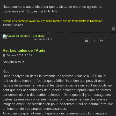
Nous pourrions aussi observer que la distance entre les églises de
Coustaussa et RLC, est de 6+6+6 hm.
"A tous ces hommes ayant œuvré dans l'ombre afin de transmettre le flambeau"
Thierry Espalion
Beecham
Spécialiste RLC
Re: Les toiles de l'Aude
M
30 mars 2022, 12:03
e
s
Bonjour à tous
s
a
g
Rico
e
Dans l'analyse du détail la profondeur d'analyse visuelle à 1200 dpi du
trait ou de la touche ( n'est là que vérifier l'intention que pouvait avoir
l'auteur du tableau rien de plus) les dessins cachés qui sont introduits ne
sont que des assemblages de surfaces colorées reproduisant de formes
par combinaisons des parties colorées . Donc quand il y a message ses
parties assemblés contenues ne pourront représenter que des scènes
imagées ayant une signification pour l'observateur qui ne pourrait être que
en fonction de ses propres connaissances.
Ainsi , quiconque fait une critique sur des observations ; lui manquera