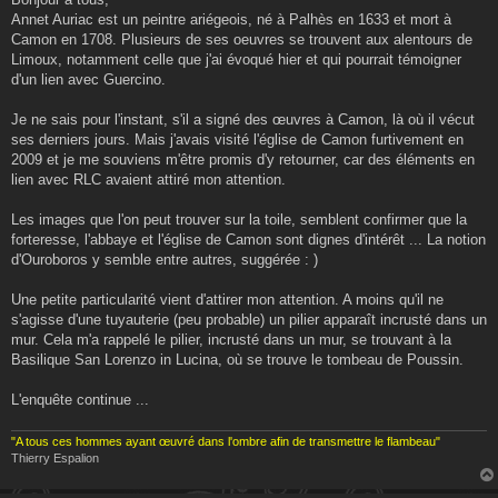
s
Annet Auriac est un peintre ariégeois, né à Palhès en 1633 et mort à
a
g
Camon en 1708. Plusieurs de ses oeuvres se trouvent aux alentours de
e
Limoux, notamment celle que j'ai évoqué hier et qui pourrait témoigner
d'un lien avec Guercino.
Je ne sais pour l'instant, s'il a signé des œuvres à Camon, là où il vécut
ses derniers jours. Mais j'avais visité l'église de Camon furtivement en
2009 et je me souviens m'être promis d'y retourner, car des éléments en
lien avec RLC avaient attiré mon attention.
Les images que l'on peut trouver sur la toile, semblent confirmer que la
forteresse, l'abbaye et l'église de Camon sont dignes d'intérêt ... La notion
d'Ouroboros y semble entre autres, suggérée : )
Une petite particularité vient d'attirer mon attention. A moins qu'il ne
s'agisse d'une tuyauterie (peu probable) un pilier apparaît incrusté dans un
mur. Cela m'a rappelé le pilier, incrusté dans un mur, se trouvant à la
Basilique San Lorenzo in Lucina, où se trouve le tombeau de Poussin.
L'enquête continue ...
"A tous ces hommes ayant œuvré dans l'ombre afin de transmettre le flambeau"
Thierry Espalion