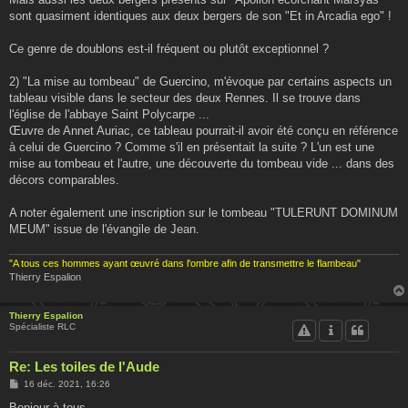
sont quasiment identiques aux deux bergers de son "Et in Arcadia ego" !
Ce genre de doublons est-il fréquent ou plutôt exceptionnel ?
2) "La mise au tombeau" de Guercino, m'évoque par certains aspects un
tableau visible dans le secteur des deux Rennes. Il se trouve dans
l'église de l'abbaye Saint Polycarpe ...
Œuvre de Annet Auriac, ce tableau pourrait-il avoir été conçu en référence
à celui de Guercino ? Comme s'il en présentait la suite ? L'un est une
mise au tombeau et l'autre, une découverte du tombeau vide ... dans des
décors comparables.
A noter également une inscription sur le tombeau "TULERUNT DOMINUM
MEUM" issue de l'évangile de Jean.
"A tous ces hommes ayant œuvré dans l'ombre afin de transmettre le flambeau"
Thierry Espalion
Thierry Espalion
Spécialiste RLC
Re: Les toiles de l'Aude
M
16 déc. 2021, 16:26
e
s
Bonjour à tous,