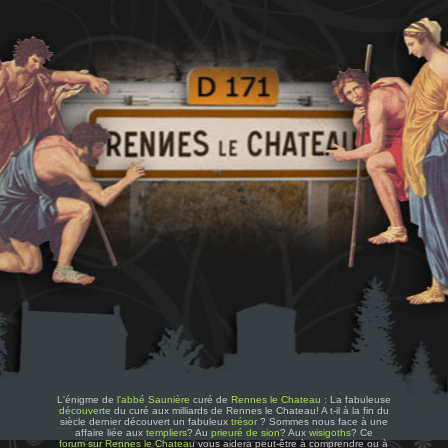
L'énigme de
l'abbé Saunière
curé de
Rennes le Chateau
: La fabuleuse
découverte
du curé aux milliards de Rennes le Chateau! A t-il à la fin du
siècle dernier découvert un fabuleux
trésor
? Sommes nous face à une
affaire liée aux
templiers
? Au
prieuré de sion
? Aux
wisigoths
? Ce
forum sur Rennes le Chateau
vous aidera peut-être à comprendre ou à