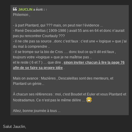
s
s
JAUCLIN
a écrit :
↑
a
g
Philemon ,
e
- à part Plantard, qui ??? mais, on peut nier l’évidence ...
- René Descadeillas ( 1909-1986 ) avait 55 ans en 64 et donc n’aurait
pas pu rencontrer Courtauly ???
- il ne cite pas sa source ..donc c’est faux : c’est une « logique » que j’ai
du mal à comprendre ..
- il se trompe sur la bio de Cros …. donc tout ce qu’il dit est faux ,
toujours votre »logique » que je ne maîtrise pas ..
et le reste ( 6 et 7 ) … que dire ,
sinon inviter chacun à lire la page 76
afin de se faire sa propre idée
.
Mais on avance : Mazières , Descaleillas sont des menteurs, et
Plantard un génie...
À chacun ses références : moi, c'est Boudet et Euler et vous Plantard et
Nostradamus. Ce n’est pas le même délire …
Allez, bonne journée à tous ...
Salut Jauclin,