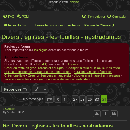
résoudre cette
énigme
.
FAQ
PCM
S’enregistrer
Connexion
Index du forum
Le rendez vous des chercheurs
Rennes le Chateau, Le rendez-vous des chercheurs
Divers : églises - les fouilles - nostradamus
Règles du forum
Il est impératif de lire
les règles
avant de poster sur le forum!
Aides du forum
Si vous avez des difficultés pour poster votre message (édition, mise en page,
BBcodes...) consultez
la F.A.Q.
ou consultez
le guide
:
Créer du texte en gras, italique et souligné
-
Changer la taille ou la couleur du texte
-
Puis-je combiner les balises de mise en forme ?
-
Citation dans les réponses
-
Créer une liste
-
Créer un lien vers un autre site
-
Ajouter une image à un message
-
Insérer une video
-
Envoyer une image depuis son ordinateur
Répondre
Page
31
1
sur
31
27
28
29
30
31
465 messages
Précédente
…
JAUCLIN
Spécialiste RLC
Re: Divers : églises - les fouilles - nostradamus