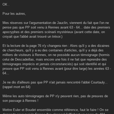
OK .
Pour les autres,
Mes réserves sur l'argumentation de Jauclin, viennent du fait que l'on ne
pense pas que PP soit venu à Rennes avant 63 - 64... date des premiers
apocryphes et des premiers scénarii mystérieux (avant cette date, on
croyait que l'abbé avait trouvé un trésor.)
Et la lecture de la page 76 n'y changera rien : Alors qu'il y a des dizaines
de chercheurs, qu'il y a eu des centaines d'articles, qu'il y a déjà des
milliers de visiteurs à Rennes, on ne possède aucun témoignage (hormis
celui de Descadeillas, mais encore une fois il ne fait que reprendre des
témoignages imprécis et jamais circonstanciés) qui soit identifié et qui
prouve que PP soit venu à Rennes avant (pour être large) les années 63 -
64...
Je ne dis d'ailleurs pas que PP n'ait jamais rencontré l'abbé Courtauly...
(rappel mort en 64)
Même les auto témoignages de PP n'y peuvent rien, pas de preuves de
son passage à Rennes !
Mettre Euler et Boudet ensemble comme référence, faut le faire ! On se