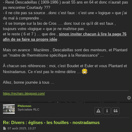
- René Descadeillas ( 1909-1986 ) avait 55 ans en 64 et donc n’aurait pas
pu rencontrer Courtauly ???
- il ne cite pas sa source ..donc c’est faux : c’est une « logique » que j’ai
du mal à comprendre ..
- il se trompe sur la bio de Cros …. donc tout ce qu’il dit est faux ,
toujours votre »logique » que je ne maîtrise pas ..
et le reste ( 6 et 7 ) … que dire ,
sinon inviter chacun à lire la page 76
afin de se faire sa propre idée
.
Mais on avance : Mazières , Descaleillas sont des menteurs, et Plantard
un "maitre de l'hermétisme spécifique à la Renaissance" ...
À chacun ses références : moi, c'est Boudet et Euler et vous Plantard et
Nostradamus. Ce n’est pas le même délire …
Allez, bonne journée à tous ...
https://recharc.blogspot.com/
Philemon
Spécialiste RLC
Re: Divers : églises - les fouilles - nostradamus
M
07 août 2025, 13:27
e