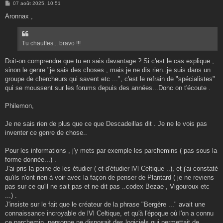
M
07 août 2025, 10:51
e
s
Aronnax ,
s
a
g
e
Tu chauffes... bravo !!!
Doit-on comprendre que tu en sais davantage ? Si c'est le cas explique ,
sinon le genre "je sais des choses , mais je ne dis rien..je suis dans un
groupe de chercheurs qui savent etc ...", c'est le refrain de "spécialistes"
qui se moussent sur les forums depuis des années...Donc on t'écoute .
Philemon,
Je ne sais rien de plus que ce que Descadeillas dit . Je ne le vois pas
inventer ce genre de chose..
Pour les informations , j'y mets par exemple les parchemins ( pas sous la
forme donnée...) .
J'ai pris la peine de les étudier ( et d'étudier lVl Celtique ..), et j'ai constaté
qu'ils n'ont rien à voir avec la façon de penser de Plantard ( je ne reviens
pas sur ce qu'il ne sait pas et ne dit pas ..codex Bezae , Vigouroux etc
...) .
J'insiste sur le fait que le créateur de la phrase "Bergère ..." avait une
connaissance incroyable de lVl Celtique, et qu'à l'époque où l'on a connu
ce parchemin, personne ne disposait des logiciels qui permettait de