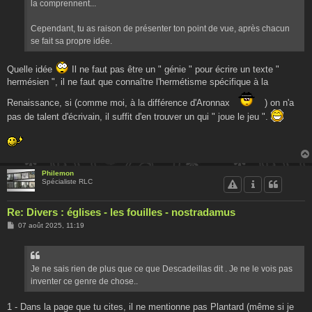
la comprennent...
Cependant, tu as raison de présenter ton point de vue, après chacun
se fait sa propre idée.
Quelle idée
Il ne faut pas être un " génie " pour écrire un texte "
hermésien ", il ne faut que connaître l'hermétisme spécifique à la
Renaissance, si (comme moi, à la différence d'Aronnax
) on n'a
pas de talent d'écrivain, il suffit d'en trouver un qui " joue le jeu ".
Philemon
Spécialiste RLC
Re: Divers : églises - les fouilles - nostradamus
M
07 août 2025, 11:19
e
s
s
a
g
Je ne sais rien de plus que ce que Descadeillas dit . Je ne le vois pas
e
inventer ce genre de chose..
1 - Dans la page que tu cites, il ne mentionne pas Plantard (même si je