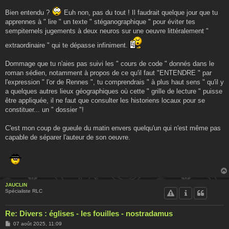
Bien entendu ?
Euh non, pas du tout ! Il faudrait quelque jour que tu
apprennes à " lire " un texte " stéganographique " pour éviter tes
sempiternels jugements à deux neuros sur une oeuvre littéralement "
extraordinaire " qui te dépasse infiniment.
Dommage que tu n'aies pas suivi les " cours de code " donnés dans le
roman sédien, notamment à propos de ce qu'il faut "ENTENDRE " par
l'expression " l'or de Rennes ", tu comprendrais " à plus haut sens " qu'il y
a quelques autres lieux géographiques où cette " grille de lecture " puisse
être appliquée, il ne faut que consulter les historiens locaux pour se
constituer... un " dossier "!
C'est mon coup de gueule du matin envers quelqu'un qui n'est même pas
capable de séparer l'auteur de son oeuvre.
JAUCLIN
Spécialiste RLC
Re: Divers : églises - les fouilles - nostradamus
M
07 août 2025, 11:09