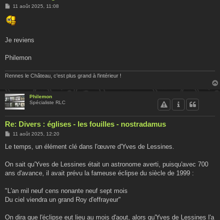
M
11 août 2025, 11:08
e
s
s
a
g
Je reviens
e
Philemon
Rennes le Château, c'est plus grand à l'intérieur !
Philemon
Spécialiste RLC
Re: Divers : églises - les fouilles - nostradamus
M
11 août 2025, 12:20
e
s
Le temps, un élément clé dans l'œuvre d'Yves de Lessines.
s
a
g
On sait qu'Yves de Lessines était un astronome averti, puisqu'avec 700
e
ans d'avance, il avait prévu la fameuse éclipse du siècle de 1999 :
"L'an mil neuf cens nonante neuf sept mois
Du ciel viendra un grand Roy d'effrayeur"
On dira que l'éclipse eut lieu au mois d'aout, alors qu'Yves de Lessines l'a