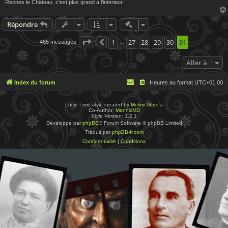
Rennes le Château, c'est plus grand à l'intérieur !
Actions rapides de modératio
Répondre
Page
31
1
sur
31
27
28
29
30
31
465 messages
Précédente
…
Aller à
Index du forum
Heures au format
UTC+01:00
Lucid Lime style created by
Melvin García
Co-Author:
MannixMD
Style Version: 1.2.1
Développé par
phpBB
® Forum Software © phpBB Limited
Traduit par
phpBB-fr.com
Confidentialité
|
Conditions