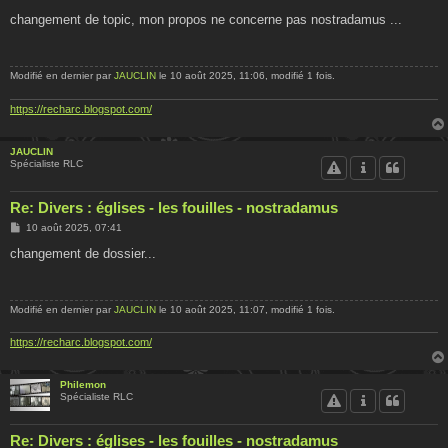
e
s
changement de topic, mon propos ne concerne pas nostradamus ...
s
a
g
e
Modifié en dernier par
JAUCLIN
le 10 août 2025, 11:06, modifié 1 fois.
https://recharc.blogspot.com/
JAUCLIN
Spécialiste RLC
Re: Divers : églises - les fouilles - nostradamus
M
10 août 2025, 07:41
e
s
changement de dossier...
s
a
g
e
Modifié en dernier par
JAUCLIN
le 10 août 2025, 11:07, modifié 1 fois.
https://recharc.blogspot.com/
Philemon
Spécialiste RLC
Re: Divers : églises - les fouilles - nostradamus