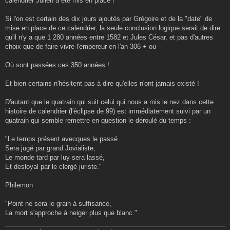
calendrier Julien a été mis en place !
Si l'on est certain des dix jours ajoutés par Grégoire et de la "date" de
mise en place de ce calendrier, la seule conclusion logique serait de dire
qu'il n'y a que 1 280 années entre 1582 et Jules César, et pas d'autres
choix que de faire vivre l'empereur en l'an 306 + ou -
Où sont passées ces 350 années !
Et bien certains n'hésitent pas à dire qu'elles n'ont jamais existé !
D'autant que le quatrain qui suit celui qui nous a mis le nez dans cette
histoire de calendrier (l'éclipse de 99) est immédiatement suivi par un
quatrain qui semble remettre en question le déroulé du temps :
"Le temps présent avecques le passé
Sera jugé par grand Jovialiste,
Le monde tard par luy sera lassé,
Et desloyal par le clergé juriste."
Philemon
"Point ne sera le grain à suffisance,
La mort s'approche à neiger plus que blanc."