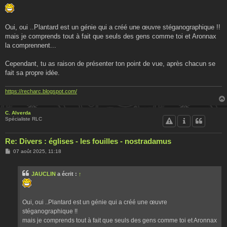
e
s
s
a
g
Oui, oui ..Plantard est un génie qui a créé une œuvre stéganographique !!
e
mais je comprends tout à fait que seuls des gens comme toi et Aronnax
la comprennent...
Cependant, tu as raison de présenter ton point de vue, après chacun se
fait sa propre idée.
https://recharc.blogspot.com/
C. Alverda
Spécialiste RLC
Re: Divers : églises - les fouilles - nostradamus
M
07 août 2025, 11:18
e
s
s
JAUCLIN
a écrit :
↑
a
g
e
Oui, oui ..Plantard est un génie qui a créé une œuvre
stéganographique !!
mais je comprends tout à fait que seuls des gens comme toi et Aronnax