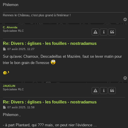
Philemon
Rennes le Château, c'est plus grand à l'intérieur !
C. Alverda
Spécialiste RLC
Re: Divers : églises - les fouilles - nostradamus
M
07 août 2025, 11:27
e
s
Sur qu'avec Charroux, Descadeillas et Mazière, faut se lever matin pour
s
trier le bon grain de l'ivresse
a
g
e
JAUCLIN
Spécialiste RLC
Re: Divers : églises - les fouilles - nostradamus
M
07 août 2025, 11:58
e
s
Philemon ,
s
a
g
- à part Plantard, qui ??? mais, on peut nier l’évidence ...
e