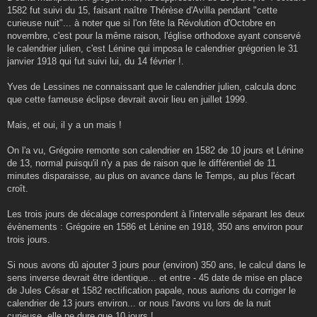
1582 fut suivi du 15, faisant naître Thérèse d'Avilla pendant "cette
curieuse nuit"... à noter que si l'on fête la Révolution d'Octobre en
novembre, c'est pour la même raison, l'église orthodoxe ayant conservé
le calendrier julien, c'est Lénine qui imposa le calendrier grégorien le 31
janvier 1918 qui fut suivi lui, du 14 février !.
Yves de Lessines ne connaissant que le calendrier julien, calcula donc
que cette fameuse éclipse devrait avoir lieu en juillet 1999.
Mais, et oui, il y a un mais !
On l'a vu, Grégoire remonte son calendrier en 1582 de 10 jours et Lénine
de 13, normal puisqu'il n'y a pas de raison que le différentiel de 11
minutes disparaisse, au plus on avance dans le Temps, au plus l'écart
croît.
Les trois jours de décalage correspondent à l'intervalle séparant les deux
évènements : Grégoire en 1586 et Lénine en 1918, 350 ans environ pour
trois jours.
Si nous avons dû ajouter 3 jours pour (environ) 350 ans, le calcul dans le
sens inverse devrait être identique... et entre - 45 date de mise en place
de Jules César et 1582 rectification papale, nous aurions du corriger le
calendrier de 13 jours environ... or nous l'avons vu lors de la nuit
curieuse, elle ne dure que 10 jours !