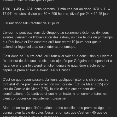
1586 + (-45) = 1631, nous perdons 11 minutes par an donc 1631 x 11 =
17 941 minutes, divisé par 60 = 299 heures, divisé par 24 = 12,45 jours !
Il aurait donc fallu rectifier de 13 jours.
L'erreur ne peut pas venir de Grégoire au seizième siècle, les dix jours
ajoutés viennent de l'observation des astres, on cale le jour du printemps
sur l'équinoxe et l'on constate qu'il faut retirer 10 jours pour que le
calendrier légal colle au calendrier astronomique.
C'est donc de "l'autre côté" qu'il faut aller voir et la conclusion qui vient à
l'esprit est de dire que les dix jours ajoutés par Grégoire correspondent à
l'avance pris par le calendrier julien depuis le quatrième siècle et non
depuis le premier siècle avant Jésus Christ !
C'est ce que reconnaissent d'ailleurs quelques historiens chrétiens, ils
font état d'une première correction soit lors de l’Édit de Milan (315) soit
lors du Concile de Nicée (325), inutile de dire que ce sont des
identifications très tardives et que ni un texte, ni un commentaire, ne
vient corroborer ce réajustement présumé.
Alors, si on n'a peu d'information sur les conciles des premiers âges, on
connait bien la vie de Jules César, et on sait que c'est en - 45 que ce