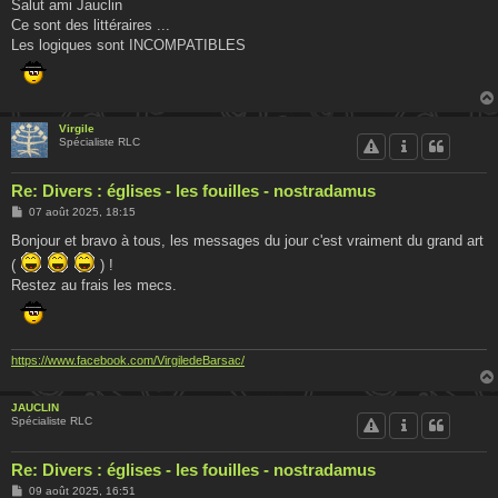
s
Salut ami Jauclin
s
Ce sont des littéraires ...
a
g
Les logiques sont INCOMPATIBLES
e
Virgile
Spécialiste RLC
Re: Divers : églises - les fouilles - nostradamus
M
07 août 2025, 18:15
e
s
Bonjour et bravo à tous, les messages du jour c'est vraiment du grand art
s
(
) !
a
g
Restez au frais les mecs.
e
https://www.facebook.com/VirgiledeBarsac/
JAUCLIN
Spécialiste RLC
Re: Divers : églises - les fouilles - nostradamus
M
09 août 2025, 16:51