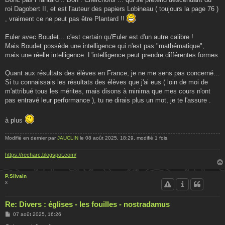
e
roi Dagobert II, et est l'auteur des papiers Lobineau ( toujours la page 76 )
, vraiment ce ne peut pas être Plantard !!
Euler avec Boudet... c'est certain qu'Euler est d'un autre calibre !
Mais Boudet possède une intelligence qui n'est pas "mathématique",
mais une réelle intelligence. L'intelligence peut prendre différentes formes.
Quant aux résultats des élèves en France, je ne me sens pas concerné…
Si tu connaissais les résultats des élèves que j'ai eus ( loin de moi de
m'attribué tous les mérites, mais disons à minima que mes cours n'ont
pas entravé leur performance ), tu ne dirais plus un mot, je te l'assure .
à plus
Modifié en dernier par
JAUCLIN
le 08 août 2025, 18:29, modifié 1 fois.
https://recharc.blogspot.com/
P.Silvain
x
Re: Divers : églises - les fouilles - nostradamus
M
07 août 2025, 16:26
e