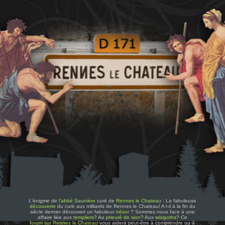
L'énigme de
l'abbé Saunière
curé de
Rennes le Chateau
: La fabuleuse
découverte
du curé aux milliards de Rennes le Chateau! A t-il à la fin du
siècle dernier découvert un fabuleux
trésor
? Sommes nous face à une
affaire liée aux
templiers
? Au
prieuré de sion
? Aux
wisigoths
? Ce
forum sur Rennes le Chateau
vous aidera peut-être à comprendre ou à