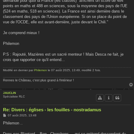
demande pour quoi la France (les classes) "affichent un score de 484
points en maths et 488 en sciences, sous la moyenne des pays de l'UE
(524 en maths, 518 en sciences). La France est ainsi dernière dans le
classement des pays de l'Union européenne. Si on se place du point de
vue de l'OCDE, elle est avant-dernière, juste devant le Chili."
Je comprend mieux !
Philemon
P.S : Rajouté, Mazières est un sacré menteur ! Mais Desca ne fait, je
crois que rapporter ce qu'il entend...
Modifié en dernier par
Philemon
le 07 août 2025, 13:49, modifié 2 fois.
Rennes le Château, c'est plus grand à l'intérieur !
JAUCLIN
Spécialiste RLC
Re: Divers : églises - les fouilles - nostradamus
M
07 août 2025, 13:48
e
s
Philemon ..
s
a
g
Donc pas Plantard .. Bon . Cherchons ... qui se prétend descendant du