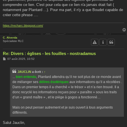
comprendre ce lien. C'est pour cela que ce lien n'a jamais était fait (
notamment par Plantard ...). Pour ma part, il n'y a que Boudet capable de
créer cette phrase ....
https://recharc.blogspot.com/
C. Alverda
Spécialiste RLC
Re: Divers : églises - les fouilles - nostradamus
M
07 août 2025, 10:52
e
s
s
JAUCLIN
a écrit :
↑
a
g
...
bien entendu
, Plantard attendra qu’il ne soit plus de ce monde avant
e
de mélanger ses
délires ésotériques
aux informations qu’il a récoltées .
Dans un premier temps il a cherché « le trésor » et n’a rien trouvé. Il a
donc recyclé les informations reçues pour « paraître » sous les traits
d’un « grand maître » , et le piège à gogos a fonctionné…
Mais on peut penser autrement et je suis ouvert à tous arguments
différents.
Salut Jauclin,