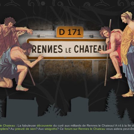
le Chateau
: La fabuleuse
découverte
du curé aux milliards de Rennes le Chateau! A t-il à la fin
pliers
? Au
prieuré de sion
? Aux
wisigoths
? Ce
forum sur Rennes le Chateau
vous aidera peut-êt