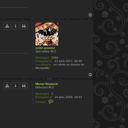
H
a
u
t
crétin premier
Spécialiste RLC
Messages :
2080
Enregistré le :
23 août 2017, 09:49
Localisation :
en orbite au dessus de
Montpellier
H
a
u
Michel Rzepecki
t
Débutant RLC
Messages :
2
Enregistré le :
14 janv. 2008, 19:43
C
Contact :
o
n
t
a
c
t
e
r