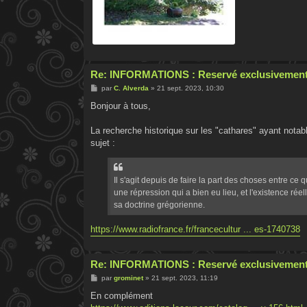
Re: INFORMATIONS : Reservé exclusivement
M
par
C. Alverda
»
21 sept. 2023, 10:30
e
s
Bonjour à tous,
s
a
g
La recherche historique sur les "cathares" ayant nota
e
sujet :
Il s'agit depuis de faire la part des choses entre ce
une répression qui a bien eu lieu, et l'existence rée
sa doctrine grégorienne.
https://www.radiofrance.fr/francecultur ... es-1740738
Re: INFORMATIONS : Reservé exclusivement
M
par
grominet
»
21 sept. 2023, 11:19
e
s
En complément
s