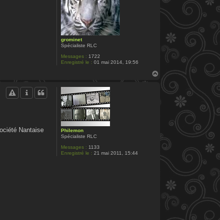
grominet
Spécialiste RLC
Messages :
1722
Enregistré le :
01 mai 2014, 19:56
H
a
u
t
Société Nantaise
Philemon
Spécialiste RLC
Messages :
1133
Enregistré le :
21 mai 2011, 15:44