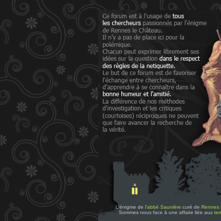
L'énigme de
l'abbé Saunière
curé de
Rennes 
Sommes nous face à une affaire liée aux
tem