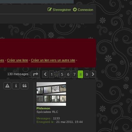
S’enregistrer
Connexion
ses
-
Créer une liste
-
Créer un lien vers un autre site
-
Page
8
sur
1
9
5
6
7
8
9
130 messages
Précédente
Suivante
…
Philemon
Spécialiste RLC
Messages :
1133
Enregistré le :
21 mai 2011, 15:44