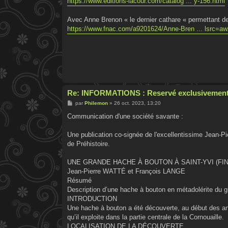
https://www.editions-lacour.com/catalog ... y-156.html
a
g
e
Avec Anne Brenon « le dernier cathare « permettant de co
https://www.fnac.com/a9201624/Anne-Bren ... lsrc=aw
Re: INFORMATIONS : Reservé exclusivement
M
par
Philemon
»
26 oct. 2023, 13:20
e
s
Communication d'une société savante :
s
a
g
Une publication co-signée de l'excellentissime Jean-Pi
e
de Préhistoire.
UNE GRANDE HACHE À BOUTON À SAINT-YVI (FI
Jean-Pierre WATTÉ et François LANGE
Résumé
Description d’une hache à bouton en métadolérite du gr
INTRODUCTION
Une hache à bouton a été découverte, au début des ann
qu’il exploite dans la partie centrale de la Cornouaille.
LOCALISATION DE LA DÉCOUVERTE