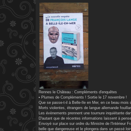
s
s
a
g
e
Rennes le Château : Compléments d'enquêtes
• Plumes de Compléments ! Sortie le 17 novembre !
Que se passe-t-il à Belle-Ile en Mer, en ce beau mois 
Morts violentes, étrangers de langue allemande fouillant
Les évènements prennent une tournure inquiétante dans c
D'autant que de récentes informations laissent à penser
Envoyé sur place sur ordre du Ministre de l'Intérieur
belle que dangereuse et le plongera dans un passé loi