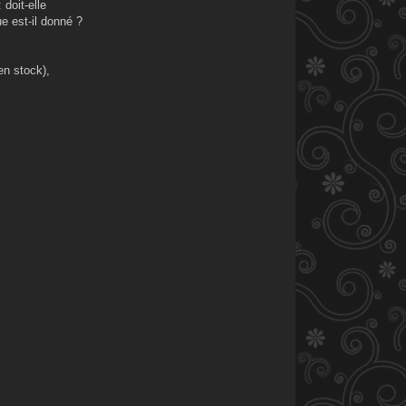
 doit-elle
M
e est-il donné ?
i
c
h
e
l
en stock),
R
z
e
p
e
c
k
i