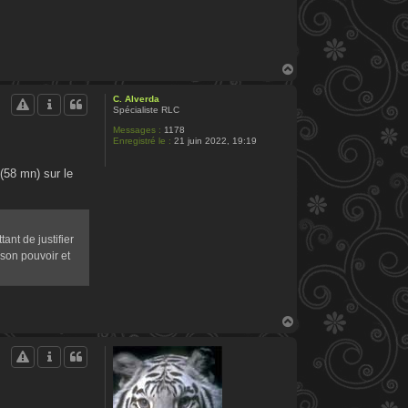
H
a
u
C. Alverda
t
Spécialiste RLC
Messages :
1178
Enregistré le :
21 juin 2022, 19:19
(58 mn) sur le
ant de justifier
 son pouvoir et
H
a
u
t