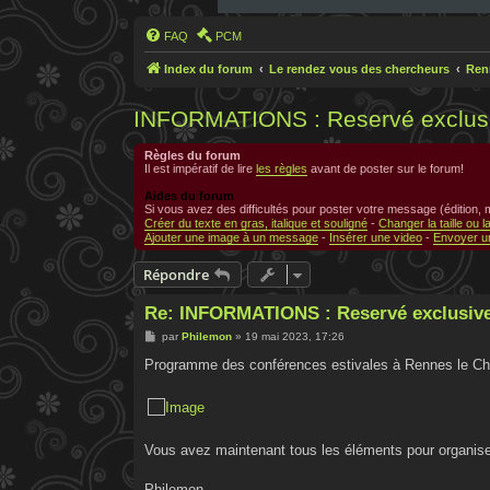
FAQ
PCM
Index du forum
Le rendez vous des chercheurs
Ren
INFORMATIONS : Reservé exclusi
Règles du forum
Il est impératif de lire
les règles
avant de poster sur le forum!
Aides du forum
Si vous avez des difficultés pour poster votre message (édition,
Créer du texte en gras, italique et souligné
-
Changer la taille ou l
Ajouter une image à un message
-
Insérer une video
-
Envoyer un
Répondre
Re: INFORMATIONS : Reservé exclusive
M
par
Philemon
»
19 mai 2023, 17:26
e
s
Programme des conférences estivales à Rennes le Châte
s
a
g
e
Vous avez maintenant tous les éléments pour organis
Philemon