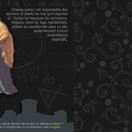
 du siècle dernier découvert un fabuleux
trésor
?
re à comprendre ou à résoudre cette
énigme
.