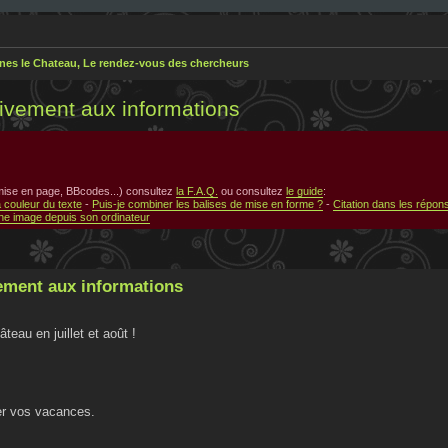
nes le Chateau, Le rendez-vous des chercheurs
vement aux informations
 mise en page, BBcodes...) consultez
la F.A.Q.
ou consultez
le guide
:
a couleur du texte
-
Puis-je combiner les balises de mise en forme ?
-
Citation dans les répon
e image depuis son ordinateur
ment aux informations
au en juillet et août !
er vos vacances.