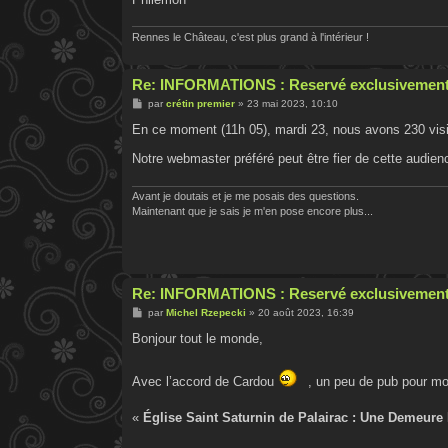
Rennes le Château, c'est plus grand à l'intérieur !
Re: INFORMATIONS : Reservé exclusivement
M
par
crétin premier
»
23 mai 2023, 10:10
e
s
En ce moment (11h 05), mardi 23, nous avons 230 visit
s
a
Notre webmaster préféré peut être fier de cette audien
g
e
Avant je doutais et je me posais des questions.
Maintenant que je sais je m'en pose encore plus...
Re: INFORMATIONS : Reservé exclusivement
M
par
Michel Rzepecki
»
20 août 2023, 16:39
e
s
Bonjour tout le monde,
s
a
g
Avec l’accord de Cardou
, un peu de pub pour mo
e
«
Église Saint Saturnin de Palairac : Une Demeure