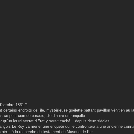
d'octobre 1861 ?
 certains endroits de l'ile, mystérieuse goélette battant pavillon vénitien au l
e petit coin de paradis, d'ordinaire si tranquille.
 qu'un lourd secret d'Etat y serait caché... depuis deux siècles.
 François Le Roy va mener une enquête qui le confrontera à une ancienne conn
ntain... à la recherche du testament du Masque de Fer.