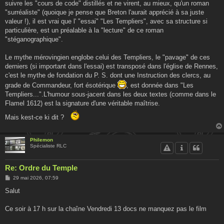
suivre les "cours de code" distillés et ne virent, au mieux, qu'un roman
"surréaliste" (quoique je pense que Breton l'aurait apprécié à sa juste
valeur !), il est vrai que l' "essai" "Les Templiers", avec sa structure si
particulière, est un préalable à la "lecture" de ce roman
"stéganographique".
Le mythe mérovingien englobe celui des Templiers, le "pavage" de ces
derniers (si important dans l'essai) est transposé dans l'église de Rennes,
c'est le mythe de fondation du P. S. dont une Instruction des clercs, au
grade de Commandeur, fort ésotérique
, est donnée dans "Les
Templiers...".L'humour sous-jacent dans les deux textes (comme dans le
Flamel 1612) est la signature d'une véritable maîtrise.
Mais kest-ce ki dit ?
Philemon
Spécialiste RLC
Re: Ordre du Temple
M
29 mai 2026, 07:59
e
s
Salut
s
a
g
Ce soir à 17 h sur la chaîne Vendredi 13 docs ne manquez pas le film
e