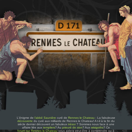
L'énigme de
l'abbé Saunière
curé de
Rennes le Chateau
: La fabuleuse
découverte
du curé aux milliards de Rennes le Chateau! A t-il à la fin du
siècle dernier découvert un fabuleux
trésor
? Sommes nous face à une
affaire liée aux
templiers
? Au
prieuré de sion
? Aux
wisigoths
? Ce
forum sur Rennes le Chateau
vous aidera peut-être à comprendre ou à