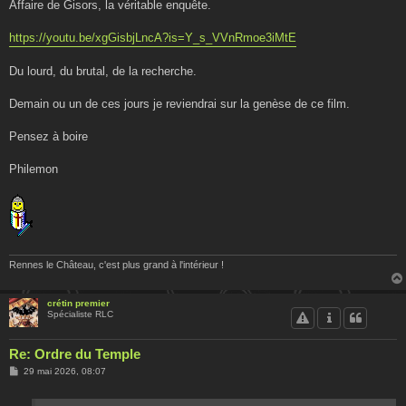
Affaire de Gisors, la véritable enquête.
https://youtu.be/xgGisbjLncA?is=Y_s_VVnRmoe3iMtE
Du lourd, du brutal, de la recherche.
Demain ou un de ces jours je reviendrai sur la genèse de ce film.
Pensez à boire
Philemon
Rennes le Château, c'est plus grand à l'intérieur !
crétin premier
Spécialiste RLC
Re: Ordre du Temple
M
29 mai 2026, 08:07
e
s
s