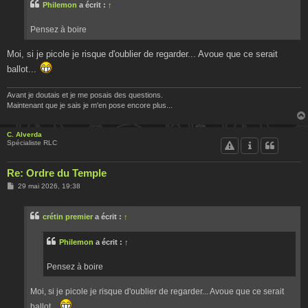
Philemon
a écrit :
↑
a
g
e
Pensez à boire
Moi, si je picole je risque d'oublier de regarder... Avoue que ce serait
ballot...
Avant je doutais et je me posais des questions.
Maintenant que je sais je m'en pose encore plus...
C. Alverda
Spécialiste RLC
Re: Ordre du Temple
M
29 mai 2026, 19:38
e
s
s
crétin premier
a écrit :
↑
a
g
e
Philemon
a écrit :
↑
Pensez à boire
Moi, si je picole je risque d'oublier de regarder... Avoue que ce serait
ballot...