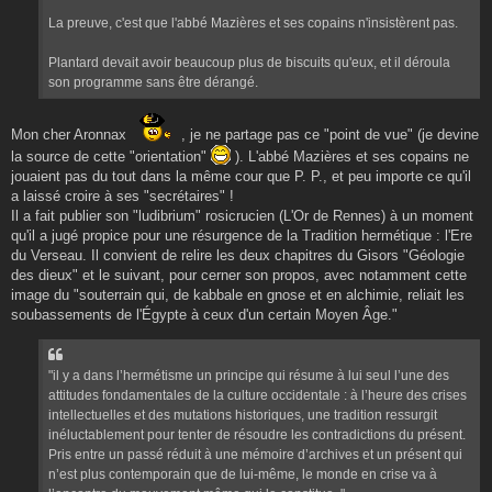
La preuve, c'est que l'abbé Mazières et ses copains n'insistèrent pas.
Plantard devait avoir beaucoup plus de biscuits qu'eux, et il déroula
son programme sans être dérangé.
Mon cher Aronnax
, je ne partage pas ce "point de vue" (je devine
la source de cette "orientation"
). L'abbé Mazières et ses copains ne
jouaient pas du tout dans la même cour que P. P., et peu importe ce qu'il
a laissé croire à ses "secrétaires" !
Il a fait publier son "ludibrium" rosicrucien (L'Or de Rennes) à un moment
qu'il a jugé propice pour une résurgence de la Tradition hermétique : l'Ere
du Verseau. Il convient de relire les deux chapitres du Gisors "Géologie
des dieux" et le suivant, pour cerner son propos, avec notamment cette
image du "souterrain qui, de kabbale en gnose et en alchimie, reliait les
soubassements de l'Égypte à ceux d'un certain Moyen Âge."
"il y a dans l’hermétisme un principe qui résume à lui seul l’une des
attitudes fondamentales de la culture occidentale : à l’heure des crises
intellectuelles et des mutations historiques, une tradition ressurgit
inéluctablement pour tenter de résoudre les contradictions du présent.
Pris entre un passé réduit à une mémoire d’archives et un présent qui
n’est plus contemporain que de lui-même, le monde en crise va à