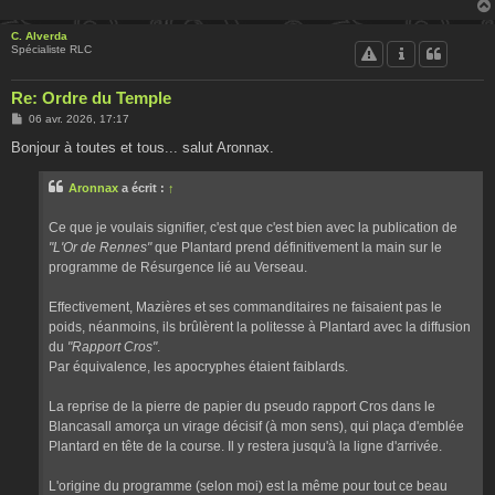
C. Alverda
Spécialiste RLC
Re: Ordre du Temple
M
06 avr. 2026, 17:17
e
s
Bonjour à toutes et tous... salut Aronnax.
s
a
g
Aronnax
a écrit :
↑
e
Ce que je voulais signifier, c'est que c'est bien avec la publication de
"L'Or de Rennes"
que Plantard prend définitivement la main sur le
programme de Résurgence lié au Verseau.
Effectivement, Mazières et ses commanditaires ne faisaient pas le
poids, néanmoins, ils brûlèrent la politesse à Plantard avec la diffusion
du
"Rapport Cros"
.
Par équivalence, les apocryphes étaient faiblards.
La reprise de la pierre de papier du pseudo rapport Cros dans le
Blancasall amorça un virage décisif (à mon sens), qui plaça d'emblée
Plantard en tête de la course. Il y restera jusqu'à la ligne d'arrivée.
L'origine du programme (selon moi) est la même pour tout ce beau