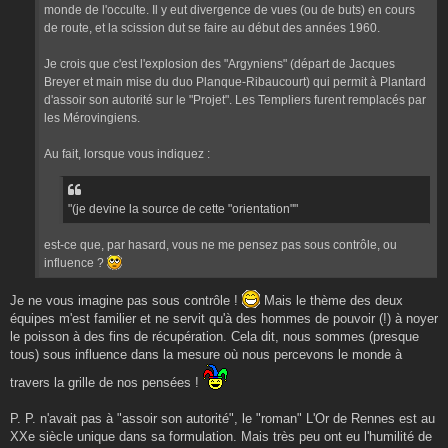
monde de l'occulte. Il y eut divergence de vues (ou de buts) en cours
de route, et la scission dut se faire au début des années 1960.
Je crois que c'est l'explosion des "Argyniens" (départ de Jacques
Breyer et main mise du duo Planque-Ribaucourt) qui permit à Plantard
d'assoir son autorité sur le "Projet". Les Templiers furent remplacés par
les Mérovingiens.
Au fait, lorsque vous indiquez :
"(je devine la source de cette "orientation""
est-ce que, par hasard, vous ne me pensez pas sous contrôle, ou
influence ?
Je ne vous imagine pas sous contrôle !
Mais le thème des deux
équipes m'est familier et ne servit qu'à des hommes de pouvoir (!) à noyer
le poisson à des fins de récupération. Cela dit, nous sommes (presque
tous) sous influence dans la mesure où nous percevons le monde à
travers la grille de nos pensées !
P. P. n'avait pas à "assoir son autorité", le "roman" L'Or de Rennes est au
XXe siècle unique dans sa formulation. Mais très peu ont eu l'humilité de