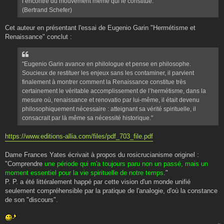
l’encontre du mouvement même qui le constitue. "
(Bertrand Schefer)
Cet auteur en présentant l'essai de Eugenio Garin "Hermétisme et
Renaissance" conclut :
"Eugenio Garin avance en philologue et pense en philosophe.
Soucieux de restituer les enjeux sans les contaminer, il parvient
finalement à montrer comment la Renaissance constitue très
certainement le véritable accomplissement de l’hermétisme, dans la
mesure où, renaissance et renovatio par lui-même, il était devenu
philosophiquement nécessaire : atteignant sa vérité spirituelle, il
consacrait par là même sa nécessité historique."
https://www.editions-allia.com/files/pdf_703_file.pdf
Dame Frances Yates écrivait à propos du rosicrucianisme originel :
"Comprendre
une période qui m'a toujours paru non un passé, mais un
moment essentiel pour la vie spirituelle de notre temps
."
P. P. a été littéralement happé par cette vision d'un monde unifié
seulement compréhensible par la pratique de l'analogie, d'où la constance
de son "discours".