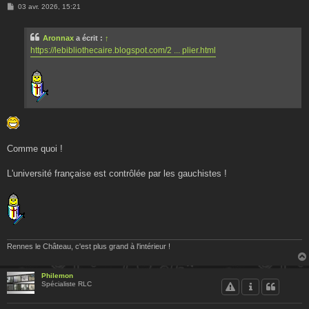
M
03 avr. 2026, 15:21
e
s
s
Aronnax
a écrit :
↑
a
g
https://lebibliothecaire.blogspot.com/2 ... plier.html
e
Comme quoi !
L'université française est contrôlée par les gauchistes !
Rennes le Château, c'est plus grand à l'intérieur !
Philemon
Spécialiste RLC