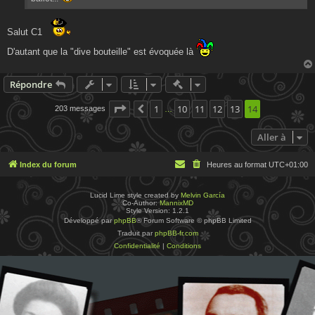
Salut C1
D'autant que la "dive bouteille" est évoquée là
Actions rapides de modératio
Répondre
Page
14
1
sur
14
10
11
12
13
14
203 messages
Précédente
…
Aller à
Index du forum
Heures au format
UTC+01:00
Lucid Lime style created by
Melvin García
Co-Author:
MannixMD
Style Version: 1.2.1
Développé par
phpBB
® Forum Software © phpBB Limited
Traduit par
phpBB-fr.com
Confidentialité
|
Conditions