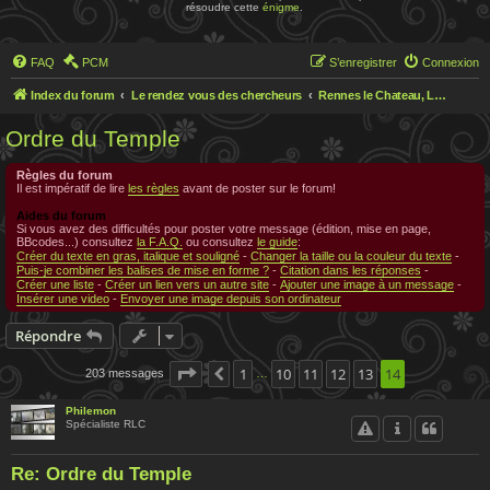
résoudre cette
énigme
.
FAQ
PCM
S’enregistrer
Connexion
Index du forum
Le rendez vous des chercheurs
Rennes le Chateau, Le rendez-vous des chercheurs
Ordre du Temple
Règles du forum
Il est impératif de lire
les règles
avant de poster sur le forum!
Aides du forum
Si vous avez des difficultés pour poster votre message (édition, mise en page,
BBcodes...) consultez
la F.A.Q.
ou consultez
le guide
:
Créer du texte en gras, italique et souligné
-
Changer la taille ou la couleur du texte
-
Puis-je combiner les balises de mise en forme ?
-
Citation dans les réponses
-
Créer une liste
-
Créer un lien vers un autre site
-
Ajouter une image à un message
-
Insérer une video
-
Envoyer une image depuis son ordinateur
Répondre
Page
14
1
sur
14
10
11
12
13
14
203 messages
Précédente
…
Philemon
Spécialiste RLC
Re: Ordre du Temple