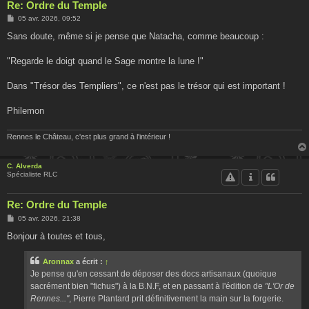
Re: Ordre du Temple
M
05 avr. 2026, 09:52
e
s
Sans doute, même si je pense que Natacha, comme beaucoup :
s
a
g
"Regarde le doigt quand le Sage montre la lune !"
e
Dans "Trésor des Templiers", ce n'est pas le trésor qui est important !
Philemon
Rennes le Château, c'est plus grand à l'intérieur !
C. Alverda
Spécialiste RLC
Re: Ordre du Temple
M
05 avr. 2026, 21:38
e
s
Bonjour à toutes et tous,
s
a
g
Aronnax
a écrit :
↑
e
Je pense qu'en cessant de déposer des docs artisanaux (quoique
sacrément bien "fichus") à la B.N.F, et en passant à l'édition de
"L'Or de
Rennes..."
, Pierre Plantard prit définitivement la main sur la forgerie.