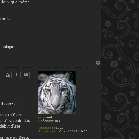
es lieux que même
n ne la
thologie.
H
a
u
t
ulbonne et
ments s'étant
grominet
hare" s'ajoute des
Spécialiste RLC
début d'une
Messages :
1722
Enregistré le :
01 mai 2014, 19:56
monnaie au Bézu.