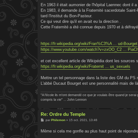
En 1963 il était aumonier de l'hôpital Laennec dont il a
En 1983, il demande à la Fraternité sacerdotale Saint-
tard l'Institut du Bon-Pasteur.
Ce qui veut dire qu'il en avait eu la direction .
Cette Fraternité a été connue depuis 1970 et à défrayé
https://fr.wikipedia.org/wiki/Fran%C3%A ... ud-Bourget
https://www.youtube.com/watch?v=zxOO_C2 ... PiaCh
et cet excellent article de Wikipédia dont les source
https://fr.wikipedia.org/wiki/Fraternit ... us_sexuels
Mettre un tel personnage dans la liste des GM du PS n
L'abbé Ducaut Bourget est une personnalité mais de là 
"A l'école ils m'ont demandé ce que je voulais être quand je serai g
compris la vie" ... John Lennon
Re: Ordre du Temple
M
par
Philemon
»
15 oct. 2021, 13:46
e
s
Même si cela me gonfle au plus haut point de répondr
s
a