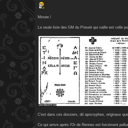
g
e
Minute !
La seule liste des GM du Prieuré qui vaille est celle pu
C'est dans ces dossiers, dit apocryphes, originaux que
Ce qui arrive après l'Or de Rennes est forcément pollué