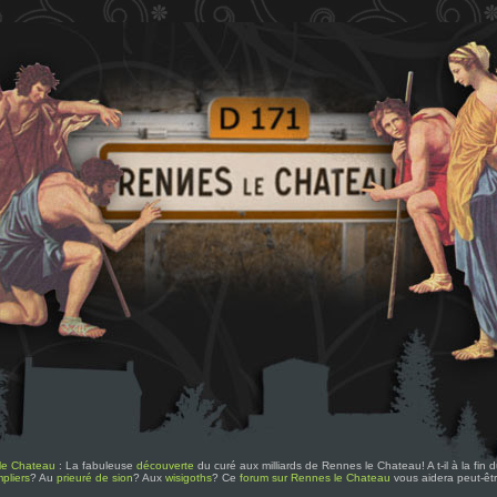
le Chateau
: La fabuleuse
découverte
du curé aux milliards de Rennes le Chateau! A t-il à la fin
pliers
? Au
prieuré de sion
? Aux
wisigoths
? Ce
forum sur Rennes le Chateau
vous aidera peut-êt