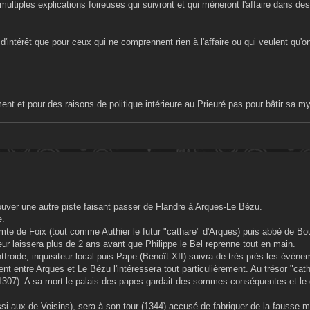
 multiples explications foireuses qui suivront et qui mèneront l'affaire dans d
 d'intérêt que pour ceux qui ne comprennent rien à l'affaire ou qui veulent qu'o
ment et pour des raisons de politique intérieure au Prieuré pas pour bâtir sa my
uver une autre piste faisant passer de Flandre à Arques-Le Bézu.
e.
te de Foix (tout comme Authier le futur "cathare" d'Arques) puis abbé de Bo
t leur laissera plus de 2 ans avant que Philippe le Bel reprenne tout en main.
oide, inquisiteur local puis Pape (Benoît XII) suivra de très près les événe
nt entre Arques et Le Bézu l'intéressera tout particulièrement. Au trésor "cat
307). A sa mort le palais des papes gardait des sommes conséquentes et le 
si aux de Voisins), sera à son tour (1344) accusé de fabriquer de la fausse 