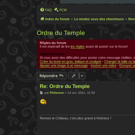
FAQ
PCM
Index du forum
Le rendez vous des chercheurs
Ren
Ordre du Temple
Règles du forum
Il est impératif de lire
les règles
avant de poster sur le forum!
Aides du forum
Si vous avez des difficultés pour poster votre message (édition,
Créer du texte en gras, italique et souligné
-
Changer la taille ou l
Ajouter une image à un message
-
Insérer une video
-
Envoyer un
Répondre
Re: Ordre du Temple
M
par
Philemon
»
14 oct. 2021, 11:56
e
s
s
a
g
e
Rennes le Château, c'est plus grand à l'intérieur !