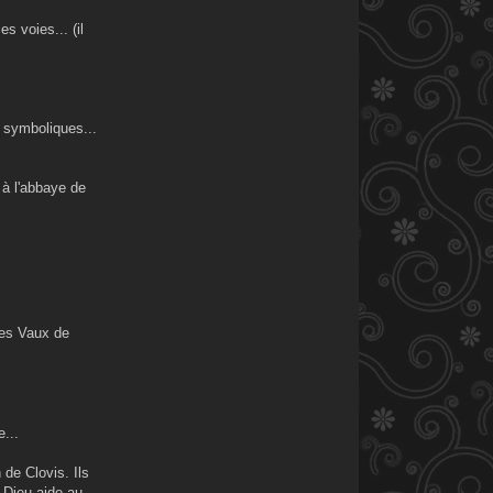
 voies... (il
 symboliques...
 à l'abbaye de
des Vaux de
e...
de Clovis. Ils
« Dieu aide au