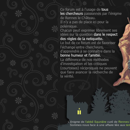
L'énigme de
l'abbé Saunière
curé de
Rennes 
Sommes nous face à une affaire liée aux
tem