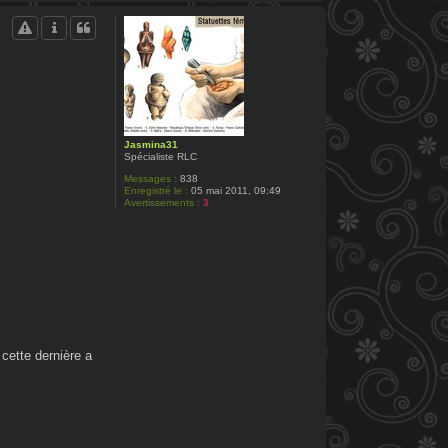
a
u
t
Jasmina31
Spécialiste RLC
Messages :
838
Enregistré le :
05 mai 2011, 09:49
Avertissements :
3
cette dernière a