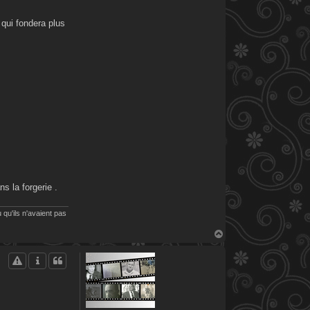
 qui fondera plus
s la forgerie .
 qu'ils n'avaient pas
H
a
u
t