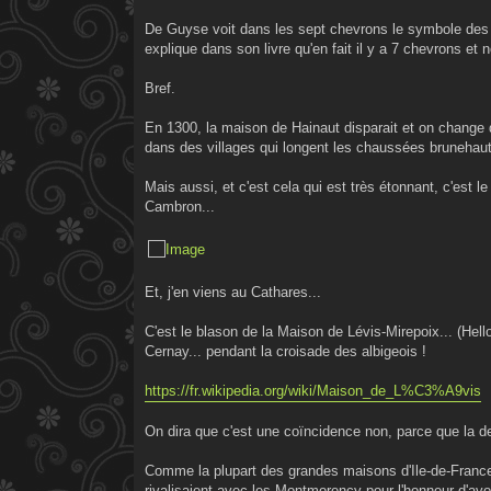
De Guyse voit dans les sept chevrons le symbole des 7
explique dans son livre qu'en fait il y a 7 chevrons et n
Bref.
En 1300, la maison de Hainaut disparait et on change 
dans des villages qui longent les chaussées brunehaut,
Mais aussi, et c'est cela qui est très étonnant, c'est l
Cambron...
Et, j'en viens au Cathares...
C'est le blason de la Maison de Lévis-Mirepoix... (Hel
Cernay... pendant la croisade des albigeois !
https://fr.wikipedia.org/wiki/Maison_de_L%C3%A9vis
On dira que c'est une coïncidence non, parce que la dev
Comme la plupart des grandes maisons d'Ile-de-France,
rivalisaient avec les Montmorency pour l'honneur d'avoi