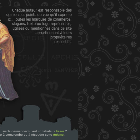
 du siècle dernier découvert un fabuleux
trésor
?
re à comprendre ou à résoudre cette
énigme
.