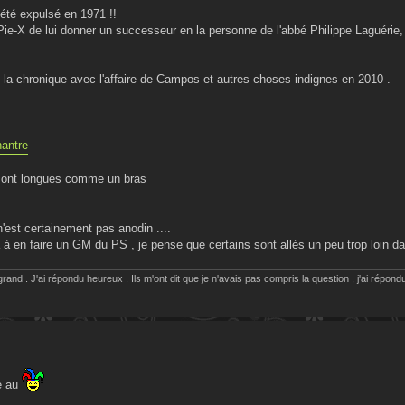
 été expulsé en 1971 !!
Pie-X de lui donner un successeur en la personne de l'abbé Philippe Laguérie,
 la chronique avec l'affaire de Campos et autres choses indignes en 2010 .
antre
s sont longues comme un bras
'est certainement pas anodin ....
à en faire un GM du PS , je pense que certains sont allés un peu trop loin dan
rand . J'ai répondu heureux . Ils m'ont dit que je n'avais pas compris la question , j'ai répondu
e au