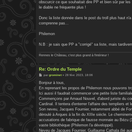
obscurcir ce que souhaitait dire PP et bien sûr par les
le diable ne fréquente plus !
Donc la liste donnée dans le post du troll plus haut n'a
comprenne pas...
Philemon
N.B : je sais que PP a "corrigé" sa liste, mais tardive
Rennes le Château, c'est plus grand à l'intérieur !
Re: Ordre du Temple
M
par
grominet
»
28 févr. 2023, 18:06
e
s
Bonjour à tous,
s
En reprenant les propos de Philemon nous pouvons tro
a
g
Ici aussi il faudrait commencer une petite liste familial
e
Commençons par Arnaud Nouvel, d'abord juriste du com
Cardinal. Il tentera d'enterrer l'affaire des templiers e
Son neveu, Jacques Fournier, notamment abbé de Fontfr
déroulé à Arques à la fin du XIIIe siècle. Le chemineme
accusations de fabrique de fausse monnaie au Bézu (1
vaste bibliothèque (Philemon l'a développé).
Neveu de Jacques Fournier, Guillaume Cathala (lié aus