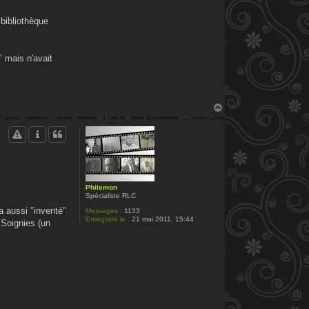
 bibliothèque
 mais n'avait
H
a
u
t
Philemon
Spécialiste RLC
a aussi "inventé"
Messages :
1133
Enregistré le :
21 mai 2011, 15:44
 Soignies (un