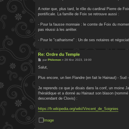
A noter que, plus tard, le rôle du cardinal Pierre de F
pontificale. La famille de Foix se retrouve aussi :
- Pour la fausse monnaie : le comte de Foix du moment
pas réussi à les arrêter.
- Pour le "catharisme" : Un de ses notaires et négoci
Re: Ordre du Temple
M
par
Philemon
»
28 févr. 2023, 19:00
e
s
Salut,
s
a
g
Plus encore, un lien Flandre (en fait le Hainaut) - Su
e
Je reprends ce que je disais dans la conf, un moine Ja
l'héraldique et a donné au Hainaut son blason (nommé 
descendant de Clovis) :
https://fr.wikipedia.org/wiki/Vincent_de_Soignies