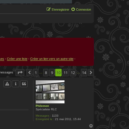
S’enregistrer
Connexion
ses
-
Créer une liste
-
Créer un lien vers un autre site
-
Page
10
1
sur
14
8
9
10
11
12
14
messages
Précédente
Suivante
…
…
Philemon
Spécialiste RLC
Messages :
1133
Enregistré le :
21 mai 2011, 15:44
H