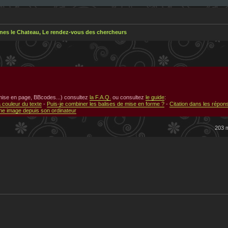
nes le Chateau, Le rendez-vous des chercheurs
 mise en page, BBcodes...) consultez
la F.A.Q.
ou consultez
le guide
:
a couleur du texte
-
Puis-je combiner les balises de mise en forme ?
-
Citation dans les répon
e image depuis son ordinateur
203 