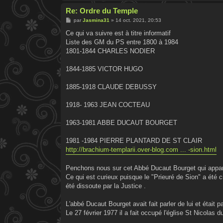
Re: Ordre du Temple
M
par
Jasmina31
»
14 oct. 2021, 20:53
e
s
Ce qui va suivre est à titre informatif
s
Liste des GM du PS entre 1800 à 1984
a
g
1801-1844 CHARLES NODIER
e
1844-1885 VICTOR HUGO
1885-1918 CLAUDE DEBUSSY
1918- 1963 JEAN COCTEAU
1963-1981 ABBE DUCAUT BOURGET
1981 -1984 PIERRE PLANTARD DE ST CLAIR
http://brachium-templarii.over-blog.com ... -sion.html
Penchons nous sur cet Abbé Ducaut Bourget qui appar
Ce qui est curieux puisque le "Prieuré de Sion" a été 
été dissoute par la Justice .
L'abbé Ducaut Bourget avait fait parler de lui et était
Le 27 février 1977 il a fait occupé l'église St Nicolas 