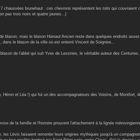
 chaussées brunehaut : ces chevrons représentent les toits qui couvraient ces
on pas trois noirs et quatre jaunes...)
de blason, mais le blason Hainaut Ancien reste dans quelques endroits assez
 dans le blason de la ville où est enterré Vincent de Soignies...
e blason de l'abbé qui suit Yves de Lessines, le véritable auteur des Centuries,
lo, Héron et Léa !) qui fut un des accompagnateurs des Voisins, de Montfort, 
ise de la famille et l'histoire prouvent l'attachement à la lignée mérovingienn
 les Lévis faisaient remonter leurs origines mythiques jusqu'à un compagnon 
r eu leur ancêtre baptisé par Saint Rémi juste après Clovis, d'où la devise : 