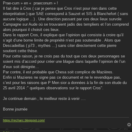
Prae-cum » en « praeconum » !
Il fait dire à Cros ( car je pense que Cros n’est pour rien dans cette
interprétation ) que SAE correspond à Sauzet et SIS à Blanchefort ( sans
aucune logique …) . Une direction passant par ces deux lieux survole
Campagne sur Aude où se trouvaient jadis des templiers et l’on comprend
alors pourquoi il choisit ces lieux.
Dans le rapport Cros, il explique que l’opinion qui consiste à croire qu’il
s’agit d’une borne limite de propriété n’est pas soutenable . Alors que
Descadeillas ( p73 , mythes …) sans citer directement cette pierre
soutient cette thèse.
Pour cette raison, je ne crois pas du tout que ces deux personnages se
soient mis d’accord pour créer une blague dans laquelle l’opinion de l’un
d’eux soit dénigrée…
Par contre, il est probable que Chesa soit complice de Mazières.
Enfin si Mazieres ne signe pas ce document et ne le revendique pas,
c’est pour les raisons que P Men sior a données à la fin de son étude du
25 avril 2014 :" quelques observations sur le rapport Cros".
Je continue demain , le meilleur reste à venir ….
Bonne journée
https://recharc.blogspot.com/