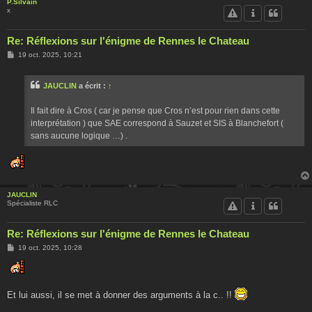
P.Silvain
x
Re: Réflexions sur l'énigme de Rennes le Chateau
M
19 oct. 2025, 10:21
e
s
s
JAUCLIN
a écrit :
↑
a
g
e
Il fait dire à Cros ( car je pense que Cros n’est pour rien dans cette
interprétation ) que SAE correspond à Sauzet et SIS à Blanchefort (
sans aucune logique …) .
JAUCLIN
Spécialiste RLC
Re: Réflexions sur l'énigme de Rennes le Chateau
M
19 oct. 2025, 10:28
e
s
s
a
g
Et lui aussi, il se met à donner des arguments à la c.. !!
e