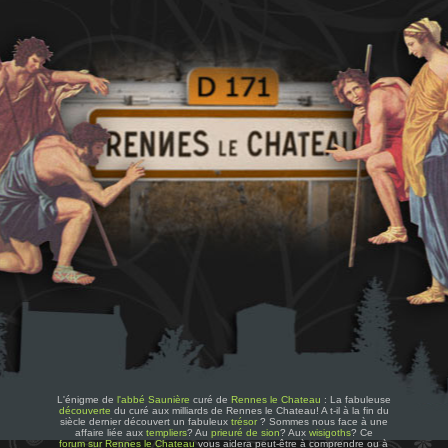
L'énigme de
l'abbé Saunière
curé de
Rennes le Chateau
: La fabuleuse
découverte
du curé aux milliards de Rennes le Chateau! A t-il à la fin du
siècle dernier découvert un fabuleux
trésor
? Sommes nous face à une
affaire liée aux
templiers
? Au
prieuré de sion
? Aux
wisigoths
? Ce
forum sur Rennes le Chateau
vous aidera peut-être à comprendre ou à