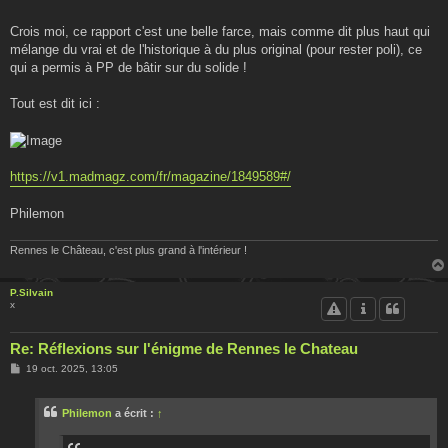
Crois moi, ce rapport c'est une belle farce, mais comme dit plus haut qui
mélange du vrai et de l'historique à du plus original (pour rester poli), ce
qui a permis à PP de bâtir sur du solide !
Tout est dit ici :
https://v1.madmagz.com/fr/magazine/1849589#/
Philemon
Rennes le Château, c'est plus grand à l'intérieur !
P.Silvain
x
Re: Réflexions sur l'énigme de Rennes le Chateau
M
19 oct. 2025, 13:05
e
s
s
Philemon
a écrit :
↑
a
g
e