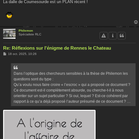
La dalle de Coumesourde est un PLAN récent !
Philemon
Spécialiste RLC
Re: Réflexions sur l'énigme de Rennes le Chateau
M
18 oct. 2025, 10:26
e
s
s
a
g
Dans l’optique des chercheurs sensibles à la thèse de Philemon les
e
questions sont du type :
Qu’a voulu nous faire croire « l’escroc » qui a proposé ce document ?
Ce document est-il complètement absurde, ou cherche-t-il à nous
orienter sur un sujet particulier ? Si oui, lequel ? Est-ce cohérent par
rapport à ce qu’a déjà proposé l’auteur présumé de ce document ? …