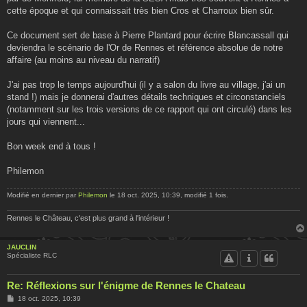
cette époque et qui connaissait très bien Cros et Charroux bien sûr.
Ce document sert de base à Pierre Plantard pour écrire Blancassall qui
deviendra le scénario de l'Or de Rennes et référence absolue de notre
affaire (au moins au niveau du narratif)
J'ai pas trop le temps aujourd'hui (il y a salon du livre au village, j'ai un
stand !) mais je donnerai d'autres détails techniques et circonstanciels
(notamment sur les trois versions de ce rapport qui ont circulé) dans les
jours qui viennent...
Bon week end à tous !
Philemon
Modifié en dernier par
Philemon
le 18 oct. 2025, 10:39, modifié 1 fois.
Rennes le Château, c'est plus grand à l'intérieur !
JAUCLIN
Spécialiste RLC
Re: Réflexions sur l'énigme de Rennes le Chateau
M
18 oct. 2025, 10:39
e