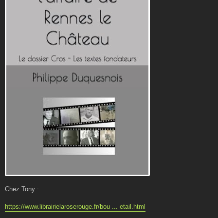
Chez Tony :
https://www.librairielaroserouge.fr/bou ... etail.html