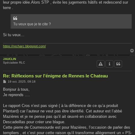
leur propre idée.Alors STP , évite les jugements hâtifs et redescend sur
terre .
Tu veux que je te cite ?
Si tu veux...
https://recharc.blogspot.com/
JAUCLIN
Spécialiste RLC
Re: Réflexions sur l'énigme de Rennes le Chateau
M
19 oct. 2025, 09:18
e
s
Bonjour à tous,
s
Je reprends ….
a
g
e
Le rapport Cros n’est pas signé ( à la différence de ce qu’a produit
Plantard) car l’auteur ne veut pas être identifié. Cet auteur est l’abbé
Mazières et je ne pense pas qu’il ait œuvré en collaboration avec
Descadeillas pour créer une blague.
Cette pierre de Coumesourde est pour Mazières, l’occasion de parler des
templiers , et c’est pour cette raison qu’il transforme allègrement un « PS-