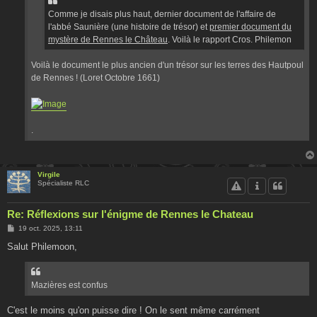
Comme je disais plus haut, dernier document de l'affaire de
l'abbé Saunière (une histoire de trésor) et
premier document du
mystère de Rennes le Château
. Voilà le rapport Cros. Philemon
Voilà le document le plus ancien d'un trésor sur les terres des Hautpoul
de Rennes ! (Loret Octobre 1661)
.
Virgile
Spécialiste RLC
Re: Réflexions sur l'énigme de Rennes le Chateau
M
19 oct. 2025, 13:11
e
s
Salut Philemoon,
s
a
g
e
Mazières est confus
C'est le moins qu'on puisse dire ! On le sent même carrément