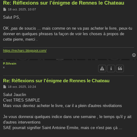
Re: Réflexions sur l'énigme de Rennes le Chateau
M
18 oct. 2025, 10:07
e
s
Salut PS,
s
a
g
OK ,pas de soucis ... mais comme on ne va pas acheter le livre, peux-tu
e
donner en quelques phrases ta façon de voir les choses à propos de
cette pierre, merci .
https://recharc.blogspot.com/
P.Silvain
x
Re: Réflexions sur l'énigme de Rennes le Chateau
M
18 oct. 2025, 10:24
e
s
Salut Jauclin
s
C'est TRES SIMPLE
a
g
Mais vous devriez acheter le livre, car il a plein d'autres révélations
e
Je vous donnerai quelques indice dans une semaine , le temps qu'il y ait
d'autres interventions
SAE pourrait signifier Saint Antoine Ermite, mais ce n'est pas çà ...