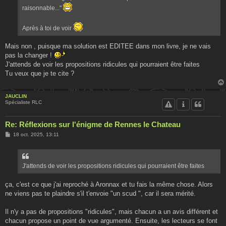
raisonnable..."
Après à toi de voir
Mais non , puisque ma solution est EDITEE dans mon livre, je ne vais
pas la changer !
J'attends de voir les propositions ridicules qui pourraient être faites
Tu veux que je te cite ?
JAUCLIN
Spécialiste RLC
Re: Réflexions sur l'énigme de Rennes le Chateau
M
18 oct. 2025, 13:11
e
s
s
a
g
J'attends de voir les propositions ridicules qui pourraient être faites
e
ça, c'est ce que j'ai reproché à Aronnax et tu fais la même chose. Alors
ne viens pas te plaindre s'il t'envoie "un scud ", car il sera mérité.
Il n'y a pas de propositions "ridicules", mais chacun a un avis différent et
chacun propose un point de vue argumenté. Ensuite, les lecteurs se font