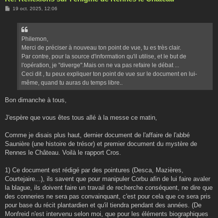
M
19 oct. 2025, 12:06
e
s
s
a
g
Philemon,
e
Merci de préciser à nouveau ton point de vue, tu es très clair.
Par contre, pour la source d'information qu'il utilise, et le but de
l'opération, je "diverge".Mais on ne va pas refaire le débat ...
Ceci dit , tu peux expliquer ton point de vue sur le document en lui-
même, quand tu auras du temps libre..
Bon dimanche à tous,
J'espère que vous êtes tous allé à la messe ce matin,
Comme je disais plus haut, dernier document de l'affaire de l'abbé
Saunière (une histoire de trésor) et premier document du mystère de
Rennes le Château. Voilà le rapport Cros.
1) Ce document est rédigé par des pointures (Desca, Mazières,
Courtejaire...), ils savent que pour manipuler Corbu afin de lui faire avaler
la blague, ils doivent faire un travail de recherche conséquent, ne dire que
des conneries ne sera pas convainquant, c'est pour cela que ce sera pris
pour base du récit plantardien et qu'il tiendra pendant des années. (De
Monfreid n'est intervenu selon moi, que pour les éléments biographiques