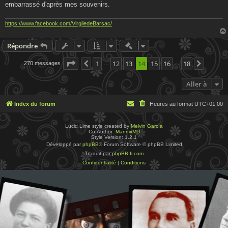
embarrassé d'après mes souvenirs.
https://www.facebook.com/VirgiledeBarsac/
Actions rapides de modératio
Répondre
Page
14
1
sur
18
12
13
14
15
16
18
270 messages
Précédente
Suivant
…
…
Aller à
Index du forum
Heures au format
UTC+01:00
Lucid Lime style created by
Melvin García
Co-Author:
MannixMD
Style Version: 1.2.1
Développé par
phpBB
® Forum Software © phpBB Limited
Traduit par
phpBB-fr.com
Confidentialité
|
Conditions