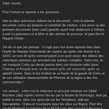
Salut Jauclin,
Pour l'instant je réponds à tes questions...
Une ou deux précisions d'abord sur le document : c'est le premier
document connu qui propose un semblant de solution, c'est aussi un des
premiers documents (tout court) garantis ayant trait réellement à l'affaire,
à part La puissance et la Mort et des articles de journaux, et peut être le
Rapport Cholet.
J'ai dit ce que j'en pensais : il s'agit pour moi d'une réponse bien dans
l'esprit de l'époque d'une bande de copains qui après une réunion à la
SASC se sont dit qu'ils commençaient à en avoir assez des délires des
chercheurs parisiens qui arrivaient par autobus complets. Selon moi, ils
ont manipulé Corbu qui devait passer dans une émission radio (avec
Charroux et Arnaud) avec un document qu'ils ont concoctés après un
apéritif sévère. Dans le but évident de se foutre de la gueule de Corbu et
de son utilisation obsessionnelle de l'Histoire de la région à des fins
commerciales !
Les auteurs : selon moi le rédacteur et principal initiateur est l'abbé
Mazières (déjà repéré comme farceur par la libraire de Montségur, dont j'ai
oublié le nom, dans son opuscule sur les Templiers), aidé par
Descadeillas, Chésa et Courtejaire (pour les infos sur Bigou). Peut être
par de Monfreid, lui membre de la SESA mais très souvent à Rennes à