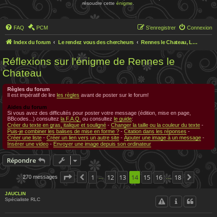
résoudre cette
énigme
.
FAQ
PCM
S’enregistrer
Connexion
Index du forum
Le rendez vous des chercheurs
Rennes le Chateau, Le rendez-vous des chercheurs
Réflexions sur l'énigme de Rennes le
Chateau
Règles du forum
Il est impératif de lire
les règles
avant de poster sur le forum!
Aides du forum
Si vous avez des difficultés pour poster votre message (édition, mise en page,
BBcodes...) consultez
la F.A.Q.
ou consultez
le guide
:
Créer du texte en gras, italique et souligné
-
Changer la taille ou la couleur du texte
-
Puis-je combiner les balises de mise en forme ?
-
Citation dans les réponses
-
Créer une liste
-
Créer un lien vers un autre site
-
Ajouter une image à un message
-
Insérer une video
-
Envoyer une image depuis son ordinateur
Répondre
Page
14
1
sur
18
12
13
14
15
16
18
270 messages
Précédente
Suivant
…
…
JAUCLIN
Spécialiste RLC