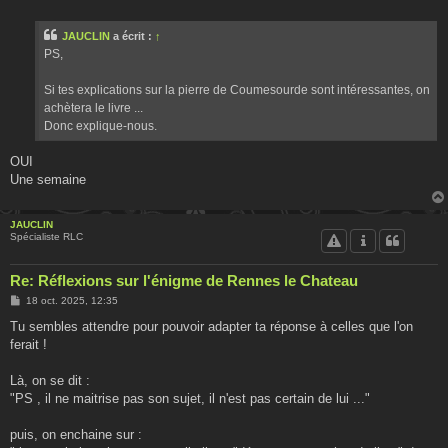
e
s
s
JAUCLIN
a écrit :
↑
a
g
PS,
e
Si tes explications sur la pierre de Coumesourde sont intéressantes, on
achètera le livre ...
Donc explique-nous.
OUI
Une semaine
JAUCLIN
Spécialiste RLC
Re: Réflexions sur l'énigme de Rennes le Chateau
M
18 oct. 2025, 12:35
e
s
Tu sembles attendre pour pouvoir adapter ta réponse à celles que l'on
s
ferait !
a
g
e
Là, on se dit :
"PS , il ne maitrise pas son sujet, il n'est pas certain de lui ..."
puis, on enchaine sur :