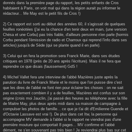
donnés dans la première page du rapport, les petits enfants de Cros
habitaient à Paris, on voit mal qui dans la région aurait pu informer le
rédacteur... Me May est le petit fils de Cros !)
2) Ce rapport est sorti au début des années 60, il s'agissait de quelques
feuilles ronéotées (j'ai eu la chance d'en tenir deux en main, (une version
Chésa et une Corbu) pas très fiable, d'ailleurs personne n'en parle (hormis
Corbu pendant l'émission de radio et Charroux qui reprend l'info dans ses
articles) jusqu'à de Sède (qui se plante quand il en parle).
3) Celui qui en fera la promotion sera Franck Marie, dans ses études
critiques en 1978 (près de 20 ans après l'écriture). Mais il ne fera que
reprendre ce que disais (faussement) GdS !
4) Michel Vallet fera une interview de l'abbé Mazières juste après la
parution du livre de Franck Marie et le moins que l'on puisse dire c'est
que les dires de l'abbé ne font rien pour éclairer les choses : on ne sait
pas exactement combien il y a de feuilles, Mazières est confus sur son
origine (crois moi Jauclin, j'ai passé des heures au téléphone avec la fille
de Maitre May, plus deux après midi dans sa maison de campagne à
compulser les photos de famille... ce que je t'ai dit d'Emilienne Guende et
d'Octavie Lassave est vrai !). De plus dans cet Itw, la personne qui
accompagne MV demande à l'abbé si le rapport ne viendrai pas d'une
première mouture qui comportait 8 pages... MV confirme et l'abbé
dément, ne s'en souvenant pas très bien ! Je reviendrai plus bas sur cet