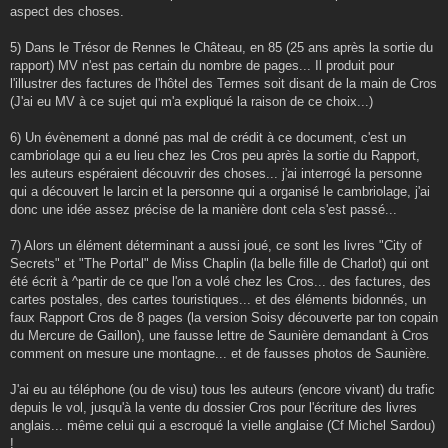
aspect des choses.
5) Dans le Trésor de Rennes le Château, en 85 (25 ans après la sortie du
rapport) MV n'est pas certain du nombre de pages... Il produit pour
l'illustrer des factures de l'hôtel des Termes soit disant de la main de Cros
(J'ai eu MV à ce sujet qui m'a expliqué la raison de ce choix...)
6) Un évènement a donné pas mal de crédit à ce document, c'est un
cambriolage qui a eu lieu chez les Cros peu après la sortie du Rapport,
les auteurs espéraient découvrir des choses... j'ai interrogé la personne
qui a découvert le larcin et la personne qui a organisé le cambriolage, j'ai
donc une idée assez précise de la manière dont cela s'est passé...
7) Alors un élément déterminant a aussi joué, ce sont les livres "City of
Secrets" et "The Portal" de Miss Chaplin (la belle fille de Charlot) qui ont
été écrit à ^partir de ce que l'on a volé chez les Cros... des factures, des
cartes postales, des cartes touristiques... et des éléments bidonnés, un
faux Rapport Cros de 8 pages (la version Soisy découverte par ton copain
du Mercure de Gaillon), une fausse lettre de Saunière demandant à Cros
comment on mesure une montagne... et de fausses photos de Saunière.
J'ai eu au téléphone (ou de visu) tous les auteurs (encore vivant) du trafic
depuis le vol, jusqu'à la vente du dossier Cros pour l'écriture des livres
anglais... même celui qui a escroqué la vielle anglaise (Cf Michel Sardou)
!