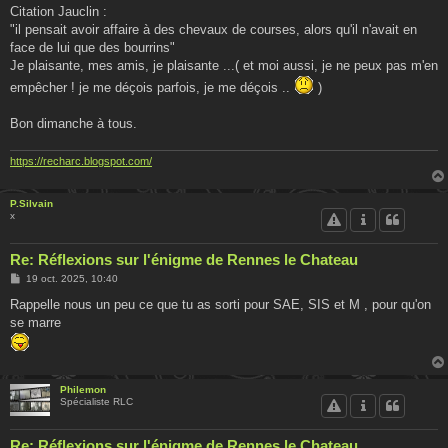
Citation Jauclin :
"il pensait avoir affaire à des chevaux de courses, alors qu'il n'avait en
face de lui que des bourrins"
Je plaisante, mes amis, je plaisante ...( et moi aussi, je ne peux pas m'en
empêcher ! je me déçois parfois, je me déçois ..
)
Bon dimanche à tous.
https://recharc.blogspot.com/
P.Silvain
x
Re: Réflexions sur l'énigme de Rennes le Chateau
M
19 oct. 2025, 10:40
e
s
Rappelle nous un peu ce que tu as sorti pour SAE, SIS et M , pour qu'on
s
se marre
a
g
e
Philemon
Spécialiste RLC
Re: Réflexions sur l'énigme de Rennes le Chateau