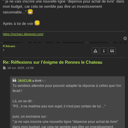
" je ne vais inscrire une nouvelle ligne "dépense pour achat de livre" dans
mon budget, car cela ne semble pas être un investissement
raisonnable..."
Après à toi de voir
https://recharc.blogspot.com/
P.Silvain
x
Re: Réflexions sur l'énigme de Rennes le Chateau
M
18 oct. 2025, 12:58
e
s
s
JAUCLIN
a écrit :
↑
a
g
Tu sembles attendre pour pouvoir adapter ta réponse à celles que l'on
e
ferait !
Là, on se dit :
"PS , il ne maitrise pas son sujet, il n'est pas certain de lui ..."
puis, on enchaine sur :
" je ne vais inscrire une nouvelle ligne "dépense pour achat de livre"
dans mon budget, car cela ne semble pas être un investissement