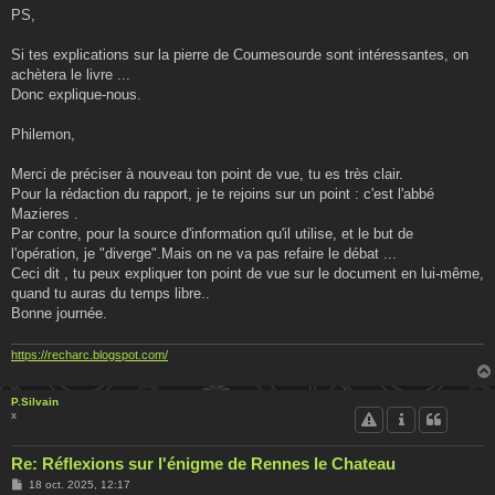
s
PS,
s
a
g
Si tes explications sur la pierre de Coumesourde sont intéressantes, on
e
achètera le livre ...
Donc explique-nous.
Philemon,
Merci de préciser à nouveau ton point de vue, tu es très clair.
Pour la rédaction du rapport, je te rejoins sur un point : c'est l'abbé
Mazieres .
Par contre, pour la source d'information qu'il utilise, et le but de
l'opération, je "diverge".Mais on ne va pas refaire le débat ...
Ceci dit , tu peux expliquer ton point de vue sur le document en lui-même,
quand tu auras du temps libre..
Bonne journée.
https://recharc.blogspot.com/
P.Silvain
x
Re: Réflexions sur l'énigme de Rennes le Chateau
M
18 oct. 2025, 12:17