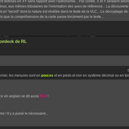
t définies en XY sans rapport avec l'astronomie... Par contre, X et Y seraient selon
nus, eux mêmes tributaires de l'orientation des axes de référence... La découverte 
 un "secret" dont la nature est révélée dans le texte de la VLC... Le décryptage de 
s que la compréhension de la carte passe forcément par le texte...
Cromleck de RL
0
ernier, les mesures sont en
pouces
et en pieds et non en système décimal ou en tois
ce
en anglais se dit aussi
PAX
!
s ! Il y a puisé le nécessaire...