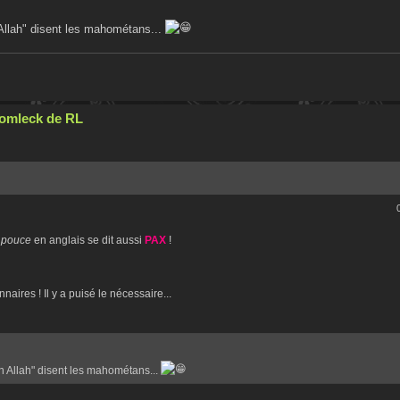
h Allah" disent les mahométans...
Cromleck de RL
,
pouce
en anglais se dit aussi
PAX
!
naires ! Il y a puisé le nécessaire...
nch Allah" disent les mahométans...