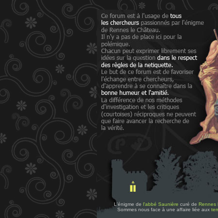
L'énigme de
l'abbé Saunière
curé de
Rennes 
Sommes nous face à une affaire liée aux
tem