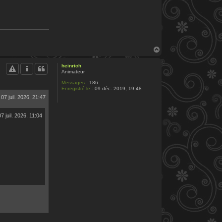
H
a
u
heinrich
t
Animateur
Messages :
186
Enregistré le :
09 déc. 2019, 19:48
07 juil. 2026, 21:47
07 juil. 2026, 11:04