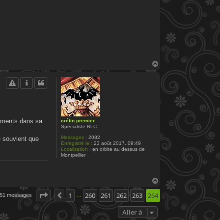
H
a
u
t
éléments dans sa
crétin premier
Spécialiste RLC
Messages :
2082
e souvient que
Enregistré le :
23 août 2017, 09:49
Localisation :
en orbite au dessus de
Montpellier
H
a
u
Page
264
1
sur
260
264
261
262
263
264
51 messages
Précédente
…
t
Aller à