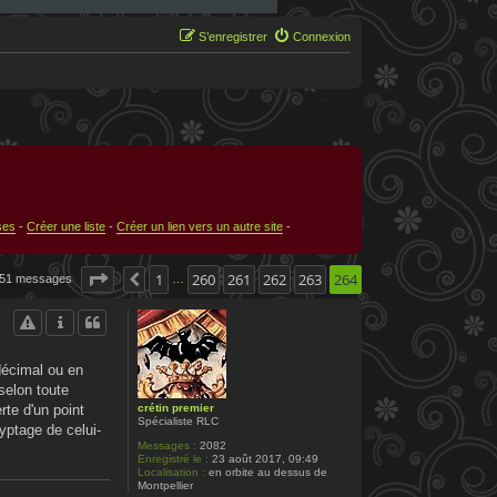
S’enregistrer
Connexion
ses
-
Créer une liste
-
Créer un lien vers un autre site
-
Page
264
1
sur
260
264
261
262
263
264
51 messages
Précédente
…
décimal ou en
selon toute
crétin premier
rte d'un point
Spécialiste RLC
yptage de celui-
Messages :
2082
Enregistré le :
23 août 2017, 09:49
Localisation :
en orbite au dessus de
Montpellier