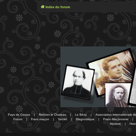
Index du forum
Pays de Couiza
|
Rennes le Chateau
|
Le Bézu
|
Association Internationale 
Forum
|
Franc-maçon
|
Secret
|
Diagnostique
|
Franc-Maçonnerie
|
Mystere
|
Histo