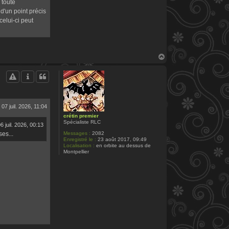
 toute
t
d'un point précis
a
c
celui-ci peut
t
e
r
P
.
S
H
i
a
l
u
v
t
a
i
n
07 juil. 2026, 11:04
crétin premier
Spécialiste RLC
6 juil. 2026, 00:13
Messages :
2082
es...
Enregistré le :
23 août 2017, 09:49
Localisation :
en orbite au dessus de
Montpellier