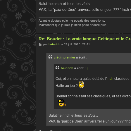
Salut heinrich et tous les z'ots...
PAX, la "paix de Dieu" arrivera t'elle un jour ??? "Inc
Avant je doutais et je me posais des questions.
Maintenant que je sais je m'en pose encore plus...
Re: Boudet : La vraie langue Celtique et le 
M
par
heinrich
»
07 juil. 2026, 22:41
e
s
s
crétin premier
a écrit :
↑
a
g
e
heinrich
a écrit :
↑
Oui, et on notera qu'au delà de l'
inch
classique
Halte au jeu ?
Boudet connaissait ses classiques, et ses diction
Salut heinrich et tous les z'ots...
PAX, la "paix de Dieu" arrivera t'elle un jour ??? "I