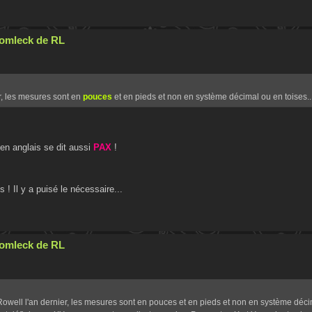
Cromleck de RL
r, les mesures sont en
pouces
et en pieds et non en système décimal ou en toises..
en anglais se dit aussi
PAX
!
 ! Il y a puisé le nécessaire...
Cromleck de RL
Rowell l'an dernier, les mesures sont en pouces et en pieds et non en système déc