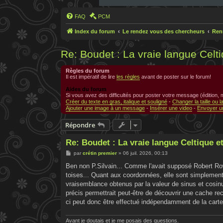
FAQ
PCM
Index du forum
Le rendez vous des chercheurs
Ren
Re: Boudet : La vraie langue Celt
Règles du forum
Il est impératif de lire
les règles
avant de poster sur le forum!
Aides du forum
Si vous avez des difficultés pour poster votre message (édition,
Créer du texte en gras, italique et souligné
-
Changer la taille ou l
Ajouter une image à un message
-
Insérer une video
-
Envoyer un
Répondre
Re: Boudet : La vraie langue Celtique e
M
par
crétin premier
»
06 juil. 2026, 00:13
e
s
Ben non P.Silvain... Comme l'avait supposé Robert Row
s
toises... Quant aux coordonnées, elle sont simplement 
a
g
vraisemblance obtenus par la valeur de sinus et cosinu
e
précis permettrait peut-être de découvrir une cache rec
ci peut donc être effectué indépendamment de la carte
Avant je doutais et je me posais des questions.