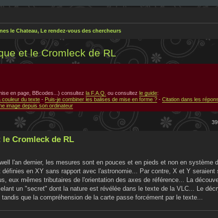
nes le Chateau, Le rendez-vous des chercheurs
ique et le Cromleck de RL
 mise en page, BBcodes...) consultez
la F.A.Q.
ou consultez
le guide
:
a couleur du texte
-
Puis-je combiner les balises de mise en forme ?
-
Citation dans les répon
e image depuis son ordinateur
39
t le Cromleck de RL
ell l'an dernier, les mesures sont en pouces et en pieds et non en système 
définies en XY sans rapport avec l'astronomie... Par contre, X et Y seraient 
s, eux mêmes tributaires de l'orientation des axes de référence... La découve
elant un "secret" dont la nature est révélée dans le texte de la VLC... Le décr
 tandis que la compréhension de la carte passe forcément par le texte...