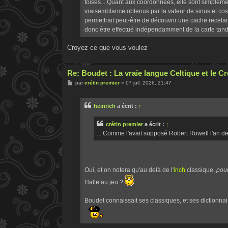
toises... Quant aux coordonnées, elle sont simplemen
vraisemblance obtenus par la valeur de sinus et cosi
permettrait peut-être de découvrir une cache recelant
donc être effectué indépendamment de la carte tandi
Croyez ce que vous voulez
Re: Boudet : La vraie langue Celtique et le 
M
par
crétin premier
»
07 juil. 2026, 21:47
e
s
s
heinrich
a écrit :
↑
a
g
e
crétin premier
a écrit :
↑
... Comme l'avait supposé Robert Rowell l'an d
Oui, et on notera qu'au delà de l'
inch
classique,
pou
Halte au jeu ?
Boudet connaissait ses classiques, et ses dictionnaire