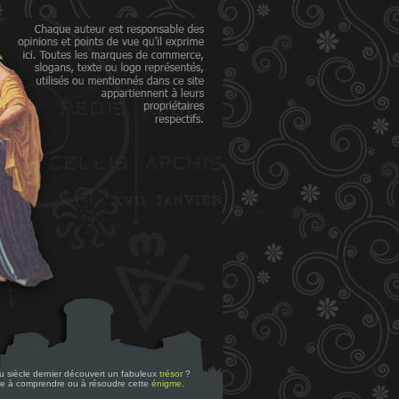
 du siècle dernier découvert un fabuleux
trésor
?
re à comprendre ou à résoudre cette
énigme
.