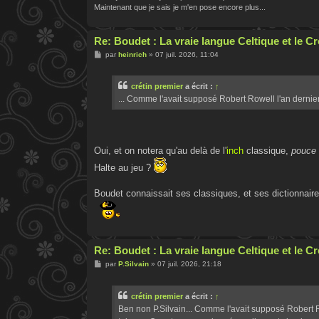
Maintenant que je sais je m'en pose encore plus...
Re: Boudet : La vraie langue Celtique et le 
M
par
heinrich
»
07 juil. 2026, 11:04
e
s
s
crétin premier
a écrit :
↑
a
g
... Comme l'avait supposé Robert Rowell l'an dernie
e
Oui, et on notera qu'au delà de l'
inch
classique,
pouce
Halte au jeu ?
Boudet connaissait ses classiques, et ses dictionnaires
Re: Boudet : La vraie langue Celtique et le 
M
par
P.Silvain
»
07 juil. 2026, 21:18
e
s
s
crétin premier
a écrit :
↑
a
g
Ben non P.Silvain... Comme l'avait supposé Robert 
e