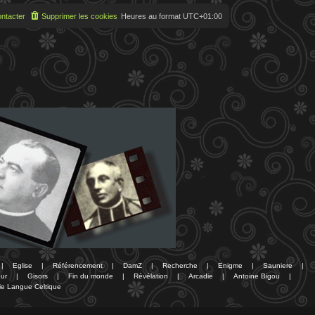
ntacter
Supprimer les cookies
Heures au format
UTC+01:00
|
Eglise
|
Référencement
|
DamZ
|
Recherche
|
Enigme
|
Sauniere
|
ur
|
Gisors
|
Fin du monde
|
Révélation
|
Arcadie
|
Antoine Bigou
|
ie Langue Celtique