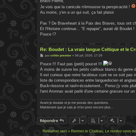
Bravo Pierrot,
Je vois que la canicule n'émousse ta perspicacité !
Au moins, y'en a un qui suit, ça fait plaisir.
Pax ? De Braveheart à la Paix des Braves, tous ont che
Et l'Histoire continue... "E repapie", aurait dit Boudet !
Pouce !?
Re: Boudet : La vraie langue Celtique et le 
M
par
crétin premier
»
08 juil. 2026, 17:29
e
s
Pouce !!! Faut pas (petit) poucet !!!
s
À moins de suivre les petits cailloux blancs du genre d
a
g
Il est curieux que notre facétieux curé ne se soit pas i
e
liste de correspondances entre languedocien et anglais
Buck=lessive et rash=écoulement... Perso j'y vois plut
l'ami Aronnax avait parlé d'une certaine gravure sur un 
Avant je doutais et je me posais des questions.
Maintenant que je sais je m'en pose encore plus...
Actions ra
Répondre
Retourner vers « Rennes le Chateau, Le rendez-vous de