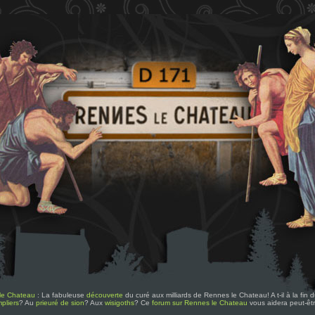
le Chateau
: La fabuleuse
découverte
du curé aux milliards de Rennes le Chateau! A t-il à la fin
pliers
? Au
prieuré de sion
? Aux
wisigoths
? Ce
forum sur Rennes le Chateau
vous aidera peut-êt