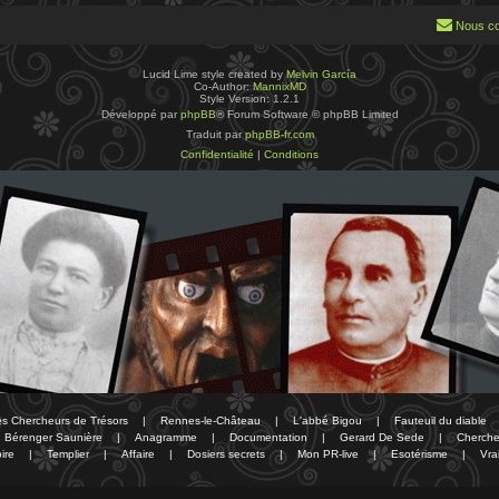
Nous co
Lucid Lime style created by
Melvin García
Co-Author:
MannixMD
Style Version: 1.2.1
Développé par
phpBB
® Forum Software © phpBB Limited
Traduit par
phpBB-fr.com
Confidentialité
|
Conditions
des Chercheurs de Trésors
|
Rennes-le-Château
|
L'abbé Bigou
|
Fauteuil du diable
Bérenger Saunière
|
Anagramme
|
Documentation
|
Gerard De Sede
|
Cherche
ire
|
Templier
|
Affaire
|
Dosiers secrets
|
Mon PR-live
|
Esotérisme
|
Vra