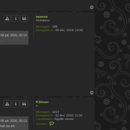
H
a
u
heinrich
t
Animateur
Messages :
186
Enregistré le :
09 déc. 2019, 19:48
06 juil. 2026, 00:13
.
H
a
u
P.Silvain
t
x
Messages :
4413
Enregistré le :
22 févr. 2003, 11:30
Localisation :
Aiguille creuse
06 juil. 2026, 00:13
C
Contact :
imal ou en
o
n