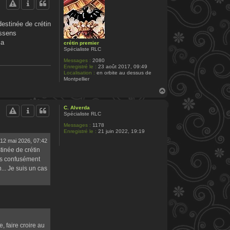
t
estinée de crétin
essens
ma
crétin premier
Spécialiste RLC
Messages :
2080
Enregistré le :
23 août 2017, 09:49
Localisation :
en orbite au dessus de
Montpellier
H
a
u
C. Alverda
t
Spécialiste RLC
Messages :
1178
Enregistré le :
21 juin 2022, 19:19
12 mai 2026, 07:42
inée de crétin
ens confusément
.. Je suis un cas
, faire croire au