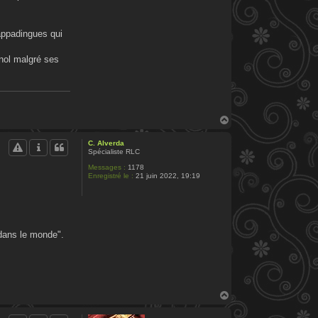
rappadingues qui
gnol malgré ses
H
a
u
C. Alverda
t
Spécialiste RLC
Messages :
1178
Enregistré le :
21 juin 2022, 19:19
 dans le monde".
H
a
u