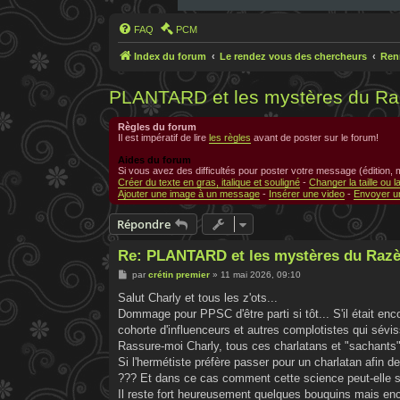
FAQ
PCM
Index du forum
Le rendez vous des chercheurs
Ren
PLANTARD et les mystères du R
Règles du forum
Il est impératif de lire
les règles
avant de poster sur le forum!
Aides du forum
Si vous avez des difficultés pour poster votre message (édition,
Créer du texte en gras, italique et souligné
-
Changer la taille ou l
Ajouter une image à un message
-
Insérer une video
-
Envoyer un
Répondre
Re: PLANTARD et les mystères du Raz
M
par
crétin premier
»
11 mai 2026, 09:10
e
s
Salut Charly et tous les z'ots...
s
Dommage pour PPSC d'être parti si tôt... S'il était enco
a
g
cohorte d'influenceurs et autres complotistes qui sévi
e
Rassure-moi Charly, tous ces charlatans et "sachants"
Si l'hermétiste préfère passer pour un charlatan afin de
??? Et dans ce cas comment cette science peut-elle s
Il reste fort heureusement quelques bouquins mais encor