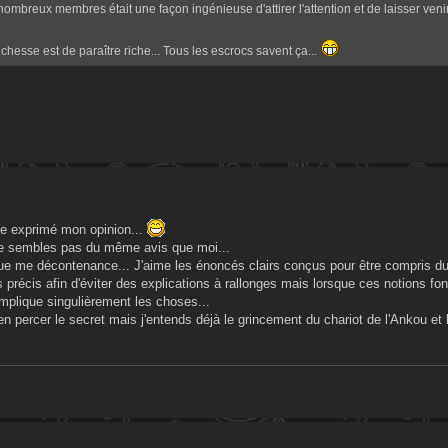
mbreux membres était une façon ingénieuse d'attirer l'attention et de laisser venir à
ichesse est de paraître riche... Tous les escrocs savent ça...
ste exprimé mon opinion...
 ne sembles pas du même avis que moi...
ique me décontenance... J'aime les énoncés clairs conçus pour être compris d
 précis afin d'éviter des explications à rallonges mais lorsque ces notions fo
plique singulièrement les choses...
'en percer le secret mais j'entends déjà le grincement du chariot de l'Ankou e