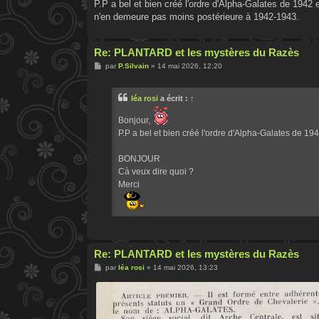
P.P a bel et bien créé l'ordre d'Alpha-Galates de 1942
n'en demeure pas moins postérieure à 1942-1943.
Re: PLANTARD et les mystères du Razès
M
par
P.Silvain
»
14 mai 2026, 12:20
e
s
s
léa rosi
a écrit :
↑
a
g
e
Bonjour,
P.P a bel et bien créé l'ordre d'Alpha-Galates de 19
BONJOUR
Cà veux dire quoi ?
Merci
Re: PLANTARD et les mystères du Razès
M
par
léa rosi
»
14 mai 2026, 13:23
e
s
s
a
g
e