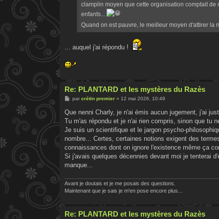
clamplin moyen que cette organisation comptait de no
enfants...
Quand on est pauvre, le meilleur moyen d'attirer la r
... auquel j'ai répondu !
Re: PLANTARD et les mystères du Razès
M
par
crétin premier
»
12 mai 2026, 10:49
e
s
Que nenni Charly, je n'ai émis aucun jugement, j'ai ju
s
Tu m'as répondu et je n'ai rien compris, sinon que tu
a
g
Je suis un scientifique et le jargon psycho-philosoph
e
nombre... Certes, certaines notions exigent des termes
connaissances dont on ignore l'existence même ça com
Si j'avais quelques décennies devant moi je tenterai d
manque...
Avant je doutais et je me posais des questions.
Maintenant que je sais je m'en pose encore plus...
Re: PLANTARD et les mystères du Razès