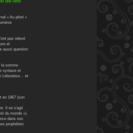
est une vertu
al « Au pilori »
numéros
'ont pas relevé
use et
e aussi question
ar la somme
e syntaxe et
e Lebouteux... et
it en 1967 (son
. Il ne s'agit
enir du monde »).
rence dans ses
mes prophéties