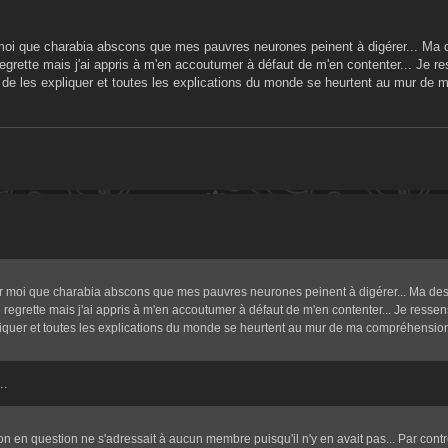
moi que charabia abscons que mes pauvres neurones peinent à digérer... Ma d
le regrette mais j'ai appris à m'en accoutumer à défaut de m'en contenter... Je r
de les expliquer et toutes les explications du monde se heurtent au mur de 
ur moi que charabia abscons que mes pauvres neurones peinent à digérer... Ma dest
e le regrette mais j'ai appris à m'en accoutumer à défaut de m'en contenter... Je ress
liquer et toutes les explications du monde se heurtent au mur de ma compréhension.
..
tion en question ne s'adressait à aucun membre puisqu'il n'y en avait pas... Par contre