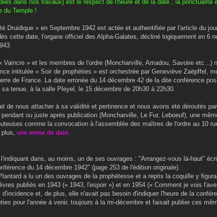
liés dans nos travaux) est le respect de l'heure et de la date ; la ponctualité 
ée du Temple !
ruidique » en Septembre 1942 est actée et authentifiée par l'article du journ
dès cette date, l'organe officiel des Alpha-Galates, décliné logiquement en 6 
1943.
 Vaincre » et les membres de l'ordre (Moncharville, Amadou, Savoire etc...) n
ence intitulée « Soir de prophéties » est orchestrée par Geneviève Zaëpffel, m
Pierre de France. La date erronée du 14 décembre 42 de la dite conférence pos
s sa tenue, à la salle Pleyel, le 15 décembre de 20h30 à 22h30.
tait de nous attacher à sa validité et pertinence et nous avons été déroutés p
 pendant ou juste après publication (Moncharville, Le Fur, Leboeuf), une mêm
douteuses comme la convocation à l'assemblée des maîtres de l'ordre au 10 ru
 plus,
une erreur de date
.
 l'indiquant dans, au moins, un de ses ouvrages : "Arrangez-vous là-haut" écr
"conférence du 14 décembre 1942" (page 253 de l'édition originale).
antard a lu un des ouvrages de la prophétesse et a repris la coquille y figurant
livres publiés en 1943 (« 1943, l'espoir ») et en 1954 (« Comment je vois l'av
d'incidence et, de plus, elle n'avait pas besoin d'indiquer l'heure de la confé
ies pour l'année à venir, toujours à la mi-décembre et faisait publier ces mê