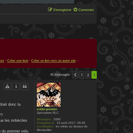
S’enregistrer
Connexion
ses
-
Créer une liste
-
Créer un lien vers un autre site
-
1
2
3
45 messages
Précédente
drait donc la
crétin premier
Spécialiste RLC
??
Messages :
2080
que les imbéciles
Enregistré le :
23 août 2017, 09:49
Localisation :
en orbite au dessus de
Montpellier
e du premier velu