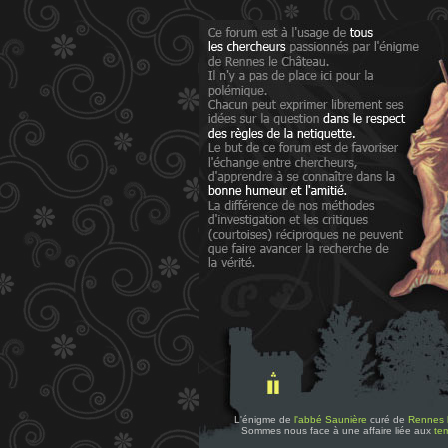
L'énigme de
l'abbé Saunière
curé de
Rennes 
Sommes nous face à une affaire liée aux
tem