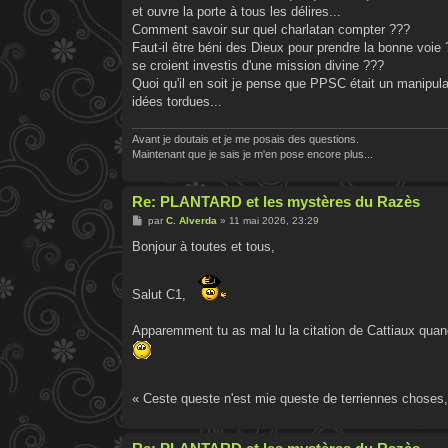
et ouvre la porte à tous les délires...
Comment savoir sur quel charlatan compter ???
Faut-il être béni des Dieux pour prendre la bonne voie
se croient investis d'une mission divine ???
Quoi qu'il en soit je pense que PPSC était un manipulat
idées tordues...
Avant je doutais et je me posais des questions.
Maintenant que je sais je m'en pose encore plus...
Re: PLANTARD et les mystères du Razès
M
par
C. Alverda
»
11 mai 2026, 23:29
e
s
Bonjour à toutes et tous,
s
a
g
e
Salut C1,
Apparemment tu as mal lu la citation de Cattiaux quand
« Ceste queste n'est mie queste de terriennes choses,