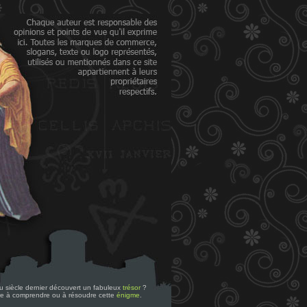
 du siècle dernier découvert un fabuleux
trésor
?
re à comprendre ou à résoudre cette
énigme
.