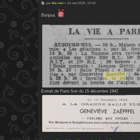
M
par
léa rosi
»
14 mai 2026, 10:33
e
s
s
Bonjour,
a
g
e
Extrait de Paris-Soir du 15 décembre 1942