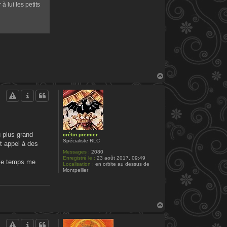
 lui les petits
H
a
u
t
u plus grand
crétin premier
Spécialiste RLC
nt appel à des
Messages :
2080
Enregistré le :
23 août 2017, 09:49
t le temps me
Localisation :
en orbite au dessus de
Montpellier
H
a
u
t