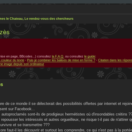
nes le Chateau, Le rendez-vous des chercheurs
azès
 mise en page, BBcodes...) consultez
la F.A.Q.
ou consultez
le guide
:
a couleur du texte
-
Puis-je combiner les balises de mise en forme ?
-
Citation dans les répon
e image depuis son ordinateur
ès
re de ce monde il se délecterait des possibilités offertes par internet et rejoin
ssent sur Facebook...
 autoproclamés sont-ils de prodigieux hermétistes où d'insondables crétins ?
 repousser les intéressés et autres orgueilleux, ne risque t-il pas de n'attirer 
urvivre et se transmettre ???
e faut-il les découvrir et surtout les comprendre, ce qui n'est pas à la porté