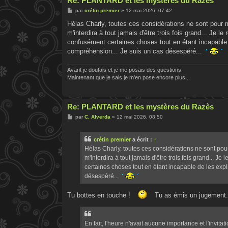
Re: PLANTARD et les mystères du Razès
M
par
crétin premier
»
12 mai 2026, 07:42
e
s
Hélas Charly, toutes ces considérations ne sont pour 
s
m'interdira à tout jamais d'être trois fois grand... Je 
a
g
confusément certaines choses tout en étant incapable 
e
compréhension... Je suis un cas désespéré...
Avant je doutais et je me posais des questions.
Maintenant que je sais je m'en pose encore plus...
Re: PLANTARD et les mystères du Razès
M
par
C. Alverda
»
12 mai 2026, 08:50
e
s
s
crétin premier
a écrit :
↑
a
g
Hélas Charly, toutes ces considérations ne sont po
e
m'interdira à tout jamais d'être trois fois grand... J
certaines choses tout en étant incapable de les exp
désespéré...
Tu bottes en touche !
Tu as émis un jugement.
En fait, l'heure n'avait aucune importance et l'invita