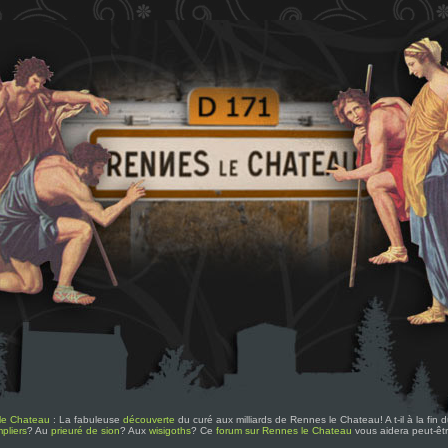
le Chateau
: La fabuleuse
découverte
du curé aux milliards de Rennes le Chateau! A t-il à la fin
pliers
? Au
prieuré de sion
? Aux
wisigoths
? Ce
forum sur Rennes le Chateau
vous aidera peut-êt