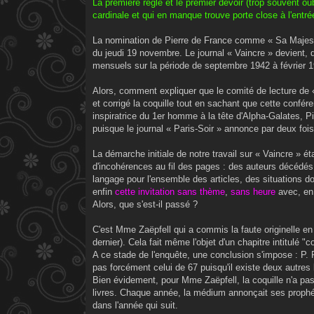
La première règle et le premier devoir (trop souvent oub
cardinale et qui en manque trouve porte close à l'entr
La nomination de Pierre de France comme « Sa Majesté D
du jeudi 19 novembre. Le journal « Vaincre » devient, 
mensuels sur la période de septembre 1942 à février 
Alors, comment expliquer que le comité de lecture de «
et corrigé la coquille tout en sachant que cette confér
inspiratrice du 1er homme à la tête d'Alpha-Galates, 
puisque le journal « Paris-Soir » annonce par deux foi
La démarche initiale de notre travail sur « Vaincre » é
d'incohérences au fil des pages : des auteurs décédés
langage pour l'ensemble des articles, des situations 
enfin
cette invitation sans thème
,
sans heure
avec, en
Alors, que s'est-il passé ?
C'est Mme Zaëpfell qui a commis la faute originelle en
dernier). Cela fait même l'objet d'un chapitre intitulé 
A ce stade de l'enquête, une conclusion s'impose : P. Pl
pas forcément celui de 67 puisqu'il existe deux autres 
Bien évidement, pour Mme Zaëpfell, la coquille n'a pas 
livres. Chaque année, la médium annonçait ses prophét
dans l'année qui suit.