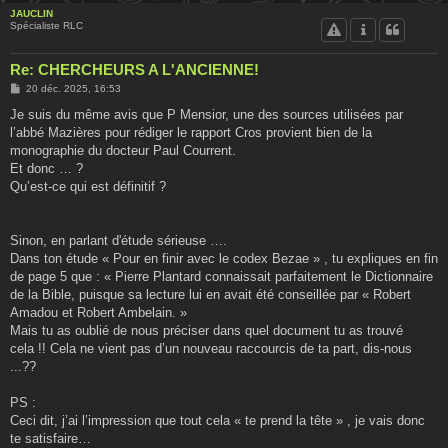
JAUCLIN
Spécialiste RLC
Re: CHERCHEURS A L'ANCIENNE!
M
20 déc. 2025, 16:53
e
s
Je suis du même avis que P Mensior, une des sources utilisées par
s
l’abbé Mazières pour rédiger le rapport Cros provient bien de la
a
g
monographie du docteur Paul Courrent.
e
Et donc … ?
Qu’est-ce qui est définitif ?
Sinon, en parlant d'étude sérieuse ….
Dans ton étude « Pour en finir avec le codex Bezae » , tu expliques en fin
de page 5 que : « Pierre Plantard connaissait parfaitement le Dictionnaire
de la Bible, puisque sa lecture lui en avait été conseillée par « Robert
Amadou et Robert Ambelain. »
Mais tu as oublié de nous préciser dans quel document tu as trouvé
cela !! Cela ne vient pas d’un nouveau raccourcis de ta part, dis-nous
...??
PS :
Ceci dit, j’ai l’impression que tout cela « te prend la tête » , je vais donc
te satisfaire…