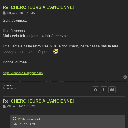
Re: CHERCHEURS A L'ANCIENNE!
M
08 janv. 2026, 13:45
e
s
Salut Aronnax,
s
a
g
Des étrennes ...!
e
Mais cela fait toujours plaisir à recevoir ....
Et si jamais tu ne retrouves plus le document, ne te casse pas la tête,
j'accepte aussi les chèques ..
Bonne journée
https://recharc.blogspot.com/
heinrich
Animateur
Re: CHERCHEURS A L'ANCIENNE!
M
08 janv. 2026, 14:53
e
s
s
P.Silvain
a écrit :
↑
a
g
Salut Edouard
e