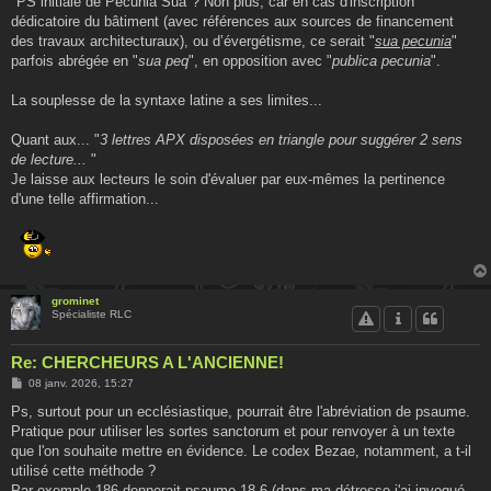
"PS initiale de Pecunia Sua"? Non plus, car en cas d'inscription
dédicatoire du bâtiment (avec références aux sources de financement
des travaux architecturaux), ou d’évergétisme, ce serait "
sua pecunia
"
parfois abrégée en "
sua peq
", en opposition avec "
publica pecunia
".
La souplesse de la syntaxe latine a ses limites...
Quant aux... "
3 lettres APX disposées en triangle pour suggérer 2 sens
de lecture...
"
Je laisse aux lecteurs le soin d'évaluer par eux-mêmes la pertinence
d'une telle affirmation...
grominet
Spécialiste RLC
Re: CHERCHEURS A L'ANCIENNE!
M
08 janv. 2026, 15:27
e
s
Ps, surtout pour un ecclésiastique, pourrait être l'abréviation de psaume.
s
Pratique pour utiliser les sortes sanctorum et pour renvoyer à un texte
a
g
que l'on souhaite mettre en évidence. Le codex Bezae, notamment, a t-il
e
utilisé cette méthode ?
Par exemple 186 donnerait psaume 18-6 (dans ma détresse j'ai invoqué