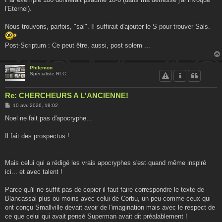
l'Eternel).
Nous trouvons, parfois, "sal". Il suffirait d'ajouter le S pour trouver Sals.
Post-Scriptum : Ce peut être, aussi, post solem ...
Philemon
Spécialiste RLC
Re: CHERCHEURS A L'ANCIENNE!
M
10 avr. 2026, 18:02
e
s
Noel ne fait pas d'apocryphe...
s
a
g
Il fait des prospectus !
e
Mais celui qui a rédigé les vrais apocryphes s'est quand même inspiré
ici... et avec talent !
Parce qu'il ne suffit pas de copier il faut faire correspondre le texte de
Blancassal plus ou moins avec celui de Corbu, un peu comme ceux qui
ont conçu Smallville devait avoir de l'imagination mais avec le respect de
ce que celui qui avait pensé Superman avait dit préalablement !