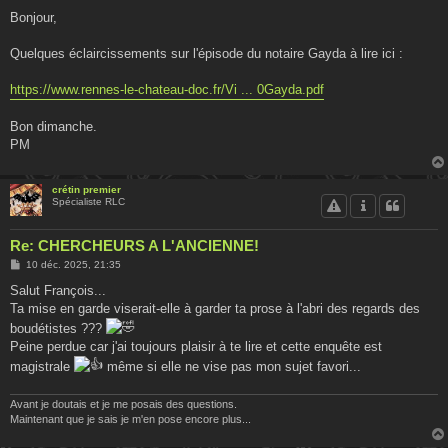
e
s
Bonjour,
s
a
g
Quelques éclaircissements sur l'épisode du notaire Gayda à lire ici :
e
https://www.rennes-le-chateau-doc.fr/Vi ... 0Gayda.pdf
Bon dimanche.
PM
crétin premier
Spécialiste RLC
Re: CHERCHEURS A L'ANCIENNE!
M
10 déc. 2025, 21:35
e
s
Salut François...
s
Ta mise en garde viserait-elle à garder ta prose à l'abri des regards des
a
g
boudétistes ???
e
Peine perdue car j'ai toujours plaisir à te lire et cette enquête est
magistrale
même si elle ne vise pas mon sujet favori...
Avant je doutais et je me posais des questions.
Maintenant que je sais je m'en pose encore plus...