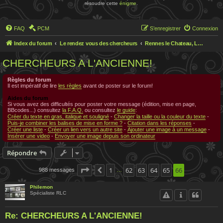
résoudre cette
énigme
.
FAQ
PCM
S’enregistrer
Connexion
Index du forum
Le rendez vous des chercheurs
Rennes le Chateau, Le rendez-vous des chercheurs
CHERCHEURS A L'ANCIENNE!
Règles du forum
Il est impératif de lire
les règles
avant de poster sur le forum!
Aides du forum
Si vous avez des difficultés pour poster votre message (édition, mise en page,
BBcodes...) consultez
la F.A.Q.
ou consultez
le guide
:
Créer du texte en gras, italique et souligné
-
Changer la taille ou la couleur du texte
-
Puis-je combiner les balises de mise en forme ?
-
Citation dans les réponses
-
Créer une liste
-
Créer un lien vers un autre site
-
Ajouter une image à un message
-
Insérer une video
-
Envoyer une image depuis son ordinateur
Répondre
Page
66
1
sur
66
62
63
64
65
66
988 messages
Précédente
…
Philemon
Spécialiste RLC
Re: CHERCHEURS A L'ANCIENNE!