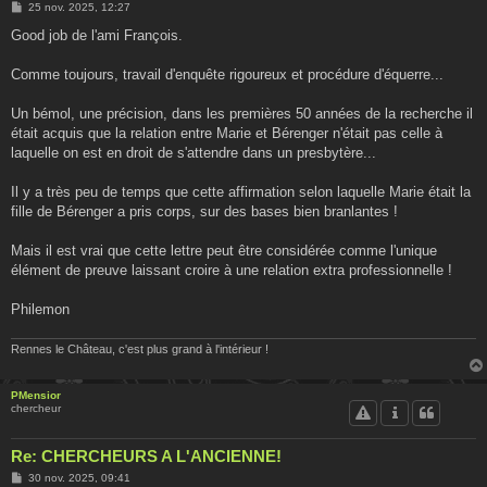
M
25 nov. 2025, 12:27
e
s
Good job de l'ami François.
s
a
g
Comme toujours, travail d'enquête rigoureux et procédure d'équerre...
e
Un bémol, une précision, dans les premières 50 années de la recherche il
était acquis que la relation entre Marie et Bérenger n'était pas celle à
laquelle on est en droit de s'attendre dans un presbytère...
Il y a très peu de temps que cette affirmation selon laquelle Marie était la
fille de Bérenger a pris corps, sur des bases bien branlantes !
Mais il est vrai que cette lettre peut être considérée comme l'unique
élément de preuve laissant croire à une relation extra professionnelle !
Philemon
Rennes le Château, c'est plus grand à l'intérieur !
PMensior
chercheur
Re: CHERCHEURS A L'ANCIENNE!
M
30 nov. 2025, 09:41