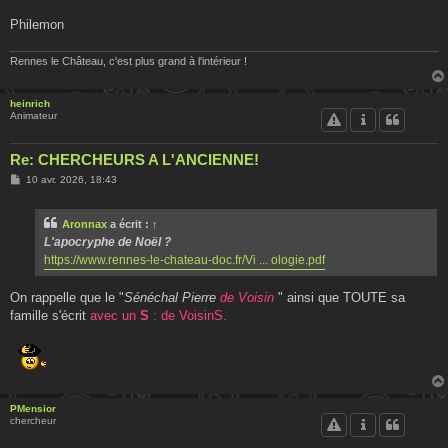
Philemon
Rennes le Château, c'est plus grand à l'intérieur !
heinrich
Animateur
Re: CHERCHEURS A L'ANCIENNE!
M
10 avr. 2026, 18:43
e
s
s
Aronnax
a écrit :
↑
a
g
L'apocryphe de Noël ?
e
https://www.rennes-le-chateau-doc.fr/Vi ... ologie.pdf
On rappelle que le "
Sénéchal Pierre
de Voisin
" ainsi que TOUTE sa
famille s'écrit
avec un
S
: de VoisinS.
PMensior
chercheur