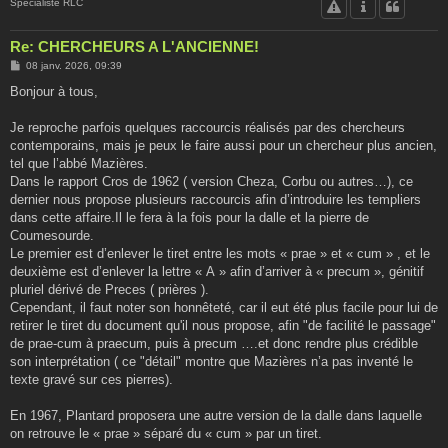
Spécialiste RLC
Re: CHERCHEURS A L'ANCIENNE!
M
08 janv. 2026, 09:39
e
s
Bonjour à tous,
s
a
g
Je reproche parfois quelques raccourcis réalisés par des chercheurs
e
contemporains, mais je peux le faire aussi pour un chercheur plus ancien,
tel que l’abbé Mazières.
Dans le rapport Cros de 1962 ( version Cheza, Corbu ou autres…), ce
dernier nous propose plusieurs raccourcis afin d’introduire les templiers
dans cette affaire.Il le fera à la fois pour la dalle et la pierre de
Coumesourde.
Le premier est d’enlever le tiret entre les mots « prae » et « cum » , et le
deuxième est d’enlever la lettre « A » afin d’arriver à « precum », génitif
pluriel dérivé de Preces ( prières ).
Cependant, il faut noter son honnêteté, car il eut été plus facile pour lui de
retirer le tiret du document qu'il nous propose, afin "de facilité le passage"
de prae-cum à praecum, puis à precum ….et donc rendre plus crédible
son interprétation ( ce "détail" montre que Mazières n’a pas inventé le
texte gravé sur ces pierres).
En 1967, Plantard proposera une autre version de la dalle dans laquelle
on retrouve le « prae » séparé du « cum » par un tiret.