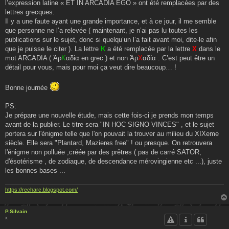
l’expression latine « ET IN ARCADIA EGO » ont été remplacées par des
lettres grecques.
Il y a une faute ayant une grande importance, et à ce jour, il me semble
que personne ne l’a relevée ( maintenant, je n’ai pas lu toutes les
publications sur le sujet, donc si quelqu’un l’a fait avant moi, dite-le afin
que je puisse le citer ). La lettre
K
a été remplacée par la lettre
X
dans le
mot ARCADIA ( Ἀρ
K
αδία en grec ) et non Ἀρ
X
αδία . C’est peut être un
détail pour vous, mais pour moi ça veut dire beaucoup… !
Bonne journée
PS:
Je prépare une nouvelle étude, mais cette fois-ci je prends mon temps
avant de la publier. Le titre sera "IN HOC SIGNO VINCES" , et le sujet
portera sur l'énigme telle que l'on pouvait la trouver au milieu du XIXeme
siècle. Elle sera "Plantard, Mazieres free" ! ou presque. On retrouvera
l'énigme non polluée ,créée par des prêtres ( pas de carré SATOR,
d'ésotérisme , de zodiaque, de descendance mérovingienne etc ...), juste
les bonnes bases ...
https://recharc.blogspot.com/
P.Silvain
x