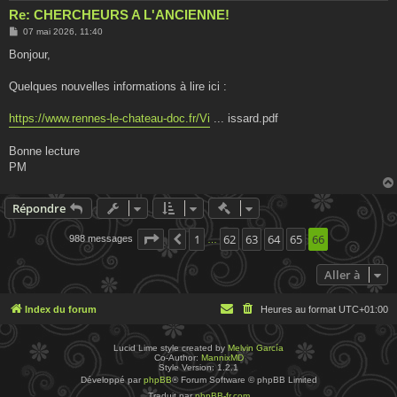
Re: CHERCHEURS A L'ANCIENNE!
M
07 mai 2026, 11:40
e
s
Bonjour,
s
a
g
Quelques nouvelles informations à lire ici :
e
https://www.rennes-le-chateau-doc.fr/Vi
... issard.pdf
Bonne lecture
PM
Actions rapides de modératio
Répondre
Page
66
1
sur
66
62
63
64
65
66
988 messages
Précédente
…
Aller à
Index du forum
Heures au format
UTC+01:00
Lucid Lime style created by
Melvin García
Co-Author:
MannixMD
Style Version: 1.2.1
Développé par
phpBB
® Forum Software © phpBB Limited
Traduit par
phpBB-fr.com