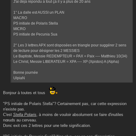
J'ai déjà répondu à tout çà il y a plus de 20 ans
1° La dalle est AUSSI un PLAN
MACRO
PS initiale de Polaris Stella
MICRO
PS initiale de Pecunia Sua
2° Les 3 lettres APX sont disposées en triangle pour suggérer 2 sens
de lecture pour désigner les 2 MESSIES
Le Baptiste, Messie REDEMPTEUR = PAX = Paix ---- Matthieu 10(34)
Le Christ, Messie LIBERATEUR = XPA ---- XP (Xpistos) A (Alpha)
Bonne journée
UlpiaN
Bonjour à toutes et tous
"PS initiale de Polaris Stella"? Certainement pas, car cette expression
n'existe pas.
C'est
Stella Polaris
, à moins de vouloir absolument se faire d'inutiles
nœuds au cerveau.
Donc exit ces 2 lettres pour une telle signification.