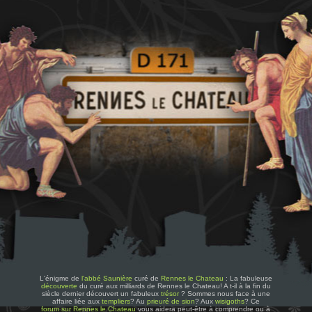
L'énigme de
l'abbé Saunière
curé de
Rennes le Chateau
: La fabuleuse
découverte
du curé aux milliards de Rennes le Chateau! A t-il à la fin du
siècle dernier découvert un fabuleux
trésor
? Sommes nous face à une
affaire liée aux
templiers
? Au
prieuré de sion
? Aux
wisigoths
? Ce
forum sur Rennes le Chateau
vous aidera peut-être à comprendre ou à