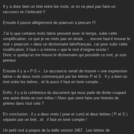
Il y a donc bien un tiret entre les mots, et on ne peut pas faire un
raccourci en l’enlevant !!
Ensuite il passe allègrement de praecum à precum !!!
J’ai lu que certains mots latins peuvent avec le temps, subir cette
simplification, ce que je ne mets pas en doute …. encore faut-il trouver le
mot « praecum » dans un dictionnaire latin/français, car pour subir cette
modification, il faut « a minima » que le mot d’origine existe !
Donc si quelqu’un me trouve le dictionnaire qui possède ce mot, je suis
preneur .
Ensuite il y a « P-S » . Le raccourcis serait de trouver « une expression
latine » de deux mots commençant par les lettres P et S . Il y a bien un
tiret entre les lettres , et là aussi il faut en tenir compte ...
Enfin, il y a la cohérence du document qui nous parle de droite coupant
une autre droite en son milieu ! Alors que vient faire une histoire de
prières dans tout cela ?
En conclusion , il y a deux mots ( prae et cum) et deux lettres ( P et S )
séparés par un tiret...et ..il faut en tenir compte !
Un petit mot à propos de la dalle version 1967 . Les lettres de