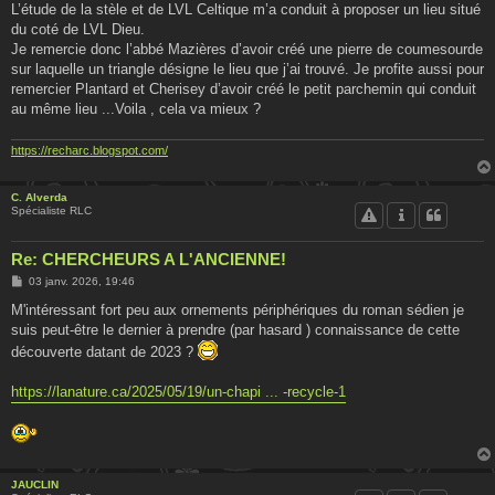
L’étude de la stèle et de LVL Celtique m’a conduit à proposer un lieu situé
du coté de LVL Dieu.
Je remercie donc l’abbé Mazières d’avoir créé une pierre de coumesourde
sur laquelle un triangle désigne le lieu que j’ai trouvé. Je profite aussi pour
remercier Plantard et Cherisey d’avoir créé le petit parchemin qui conduit
au même lieu ...Voila , cela va mieux ?
https://recharc.blogspot.com/
C. Alverda
Spécialiste RLC
Re: CHERCHEURS A L'ANCIENNE!
M
03 janv. 2026, 19:46
e
s
M'intéressant fort peu aux ornements périphériques du roman sédien je
s
suis peut-être le dernier à prendre (par hasard ) connaissance de cette
a
g
découverte datant de 2023 ?
e
https://lanature.ca/2025/05/19/un-chapi ... -recycle-1
JAUCLIN