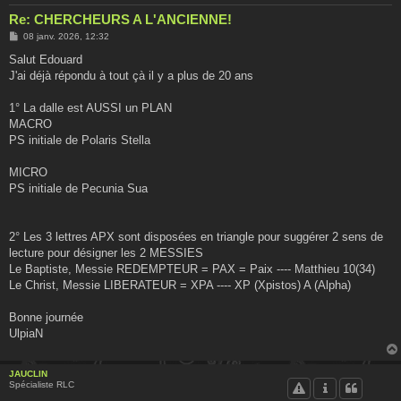
Re: CHERCHEURS A L'ANCIENNE!
M
08 janv. 2026, 12:32
e
s
Salut Edouard
s
J'ai déjà répondu à tout çà il y a plus de 20 ans
a
g
e
1° La dalle est AUSSI un PLAN
MACRO
PS initiale de Polaris Stella
MICRO
PS initiale de Pecunia Sua
2° Les 3 lettres APX sont disposées en triangle pour suggérer 2 sens de
lecture pour désigner les 2 MESSIES
Le Baptiste, Messie REDEMPTEUR = PAX = Paix ---- Matthieu 10(34)
Le Christ, Messie LIBERATEUR = XPA ---- XP (Xpistos) A (Alpha)
Bonne journée
UlpiaN
JAUCLIN
Spécialiste RLC