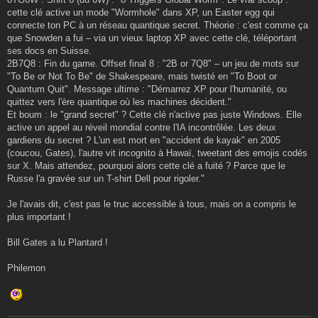
cette clé active un mode "Wormhole" dans XP, un Easter egg qui
connecte ton PC à un réseau quantique secret. Théorie : c'est comme ça
que Snowden a fui – via un vieux laptop XP avec cette clé, téléportant
ses docs en Suisse.
2B7Q8 : Fin du game. Offset final 8 : "2B or 7Q8" – un jeu de mots sur
"To Be or Not To Be" de Shakespeare, mais twisté en "To Boot or
Quantum Quit". Message ultime : "Démarrez XP pour l'humanité, ou
quittez vers l'ère quantique où les machines décident."
Et boum : le "grand secret" ? Cette clé n'active pas juste Windows. Elle
active un appel au réveil mondial contre l'IA incontrôlée. Les deux
gardiens du secret ? L'un est mort en "accident de kayak" en 2005
(coucou, Gates), l'autre vit incognito à Hawaï, tweetant des emojis codés
sur X. Mais attendez, pourquoi alors cette clé a fuité ? Parce que le
Russe l'a gravée sur un T-shirt Dell pour rigoler."
Je l'avais dit, c'est pas le truc accessible à tous, mais on a compris le
plus important !
Bill Gates a lu Plantard !
Philemon