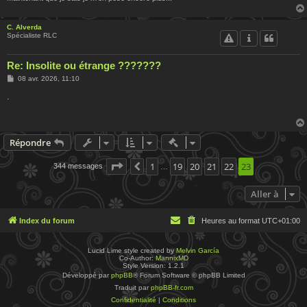
C. Alverda
Spécialiste RLC
Re: Insolite ou étrange ???????
M
08 avr. 2026, 11:10
e
s
.
s
a
g
e
Actions rapides de modératio
Répondre
Page
23
1
sur
23
19
20
21
22
23
344 messages
Précédente
…
Aller à
Index du forum
Heures au format
UTC+01:00
Lucid Lime style created by
Melvin García
Co-Author:
MannixMD
Style Version: 1.2.1
Développé par
phpBB
® Forum Software © phpBB Limited
Traduit par
phpBB-fr.com
Confidentialité
|
Conditions