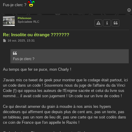
Fus-je clerc ?
Philemon
Spécialiste RLC
Re: Insolite ou étrange ???????
M
16 oct. 2025, 15:31
e
s
s
a
g
Fus-je clerc ?
e
Au temps que fer se puce, mon Charly !
J'avais mis ce tweet de geek pour montrer que le codage était partout, ici
un code dans un code ! Souvenons nous du juge de l'affaire du da Vinci
Code (!) qui opposa les auteurs de l'Enigme sacrée et celui du livre sus
nommé... il avait codé son jugement ! Un code sur un livre de codes !
Ce qui devrait amener du grain à moudre à nos amis les hypers
décodeurs qui affirment que depuis plus de cent ans, pas un texte, pas
un tableau, pas un nom de lieu dit, pas une carte qui ne soit codés dans
ce coin de France que l'on appelle le Razès !