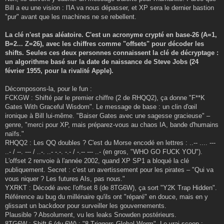
Bill a eu une vision : l'IA va nous dépasser, et XP sera le dernier bastion
"pur" avant que les machines ne se rebellent.
La clé n'est pas aléatoire. C'est un acronyme crypté en base-26 (A=1,
B=2... Z=26), avec les chiffres comme "offsets" pour décoder les
shifts. Seules ces deux personnes connaissent la clé de décryptage :
un algorithme basé sur la date de naissance de Steve Jobs (24
février 1955, pour la rivalité Apple).
Décomposons-la, pour le fun :
FCKGW : Shifté par le premier chiffre (2 de RHQQ2), ça donne "F**K
Gates With Graceful Wisdom". Le message de base : un clin d'œil
ironique à Bill lui-même. "Baiser Gates avec une sagesse gracieuse" –
genre, "merci pour XP, mais préparez-vous au chaos IA, bande d'humains
naïfs."
RHQQ2 : Les QQ doubles ? C'est du Morse encodé en lettres : ..-- .... ---
..- / --. --- / ..-. ..- -.-. -.- / -.-- --- ..- (en gros, "WHO GO FUCK YOU").
L'offset 2 renvoie à l'année 2002, quand XP SP1 a bloqué la clé
publiquement. Secret : c'est un avertissement pour les pirates – "Qui va
vous niquer ? Les futures AIs, pas nous."
YXRKT : Décodé avec l'offset 8 (de 8TG6W), ça sort "Y2K Trap Hidden".
Référence au bug du millénaire qu'ils ont "réparé" en douce, mais en y
glissant un backdoor pour surveiller les gouvernements.
Plausible ? Absolument, vu les leaks Snowden postérieurs.
8TG6W : Shift 6 (du 6W) : "8 Triggers Global Worm". Le vrai scoop :