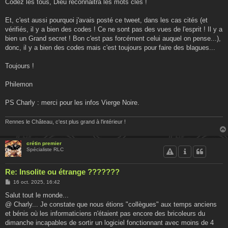
Codez les tous, Dieu reconnaitra les mots clés !
Et, c'est aussi pourquoi j'avais posté ce tweet, dans les cas cités (et
vérifiés, il y a bien des codes ! Ce ne sont pas des vues de l'esprit ! Il y a
bien un Grand secret ! Bon c'est pas forcément celui auquel on pense...),
donc, il y a bien des codes mais c'est toujours pour faire des blagues...
Toujours !
Philemon
PS Charly : merci pour les infos Vierge Noire.
Rennes le Château, c'est plus grand à l'intérieur !
crétin premier
Spécialiste RLC
Re: Insolite ou étrange ???????
M
16 oct. 2025, 16:42
e
s
Salut tout le monde...
s
@ Charly... Je constate que nous étions "collègues" aux temps anciens
a
g
et bénis où les informaticiens n'étaient pas encore des bricoleurs du
e
dimanche incapables de sortir un logiciel fonctionnant avec moins de 4