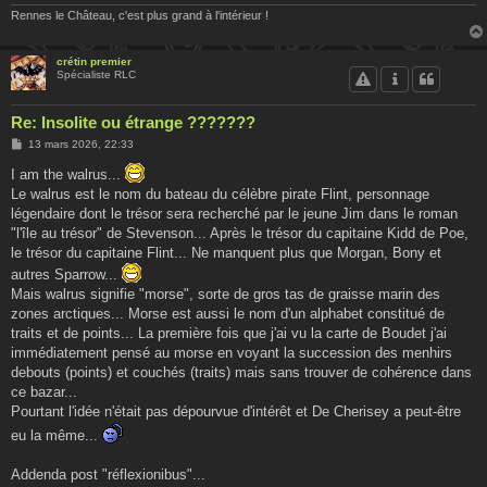
Rennes le Château, c'est plus grand à l'intérieur !
crétin premier
Spécialiste RLC
Re: Insolite ou étrange ???????
M
13 mars 2026, 22:33
e
s
I am the walrus...
s
Le walrus est le nom du bateau du célèbre pirate Flint, personnage
a
g
légendaire dont le trésor sera recherché par le jeune Jim dans le roman
e
"l'île au trésor" de Stevenson... Après le trésor du capitaine Kidd de Poe,
le trésor du capitaine Flint... Ne manquent plus que Morgan, Bony et
autres Sparrow...
Mais walrus signifie "morse", sorte de gros tas de graisse marin des
zones arctiques... Morse est aussi le nom d'un alphabet constitué de
traits et de points... La première fois que j'ai vu la carte de Boudet j'ai
immédiatement pensé au morse en voyant la succession des menhirs
debouts (points) et couchés (traits) mais sans trouver de cohérence dans
ce bazar...
Pourtant l'idée n'était pas dépourvue d'intérêt et De Cherisey a peut-être
eu la même...
Addenda post "réflexionibus"...