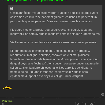
s
a
g
e
Ceste année les aveugles ne verront que bien peu, les sourdz oyront
assez mal: les muetz ne parleront guières: les riches se porteront un
peu mieulx que les pauvres, & les sains mieulx que les malades.
Plusieurs moutons, bœufz, pourceaulx, oysons, pouletz & canars,
mourront & ne sera sy cruelle mortalité entre les cinges & dromadaires.
Vieillesse sera incurable ceste année à cause des années passées.
Et regnera quasi universellement, une maladie bien horrible, &
redoubtable: maligne, perverse, espoventable et mal plaisante,
laquelle rendra le monde bien estonné, & dont plusieurs ne sçauront
de quel boys faire fleches, & bien souvent composeront en ravasserie,
syllogisans en la pierre philosophalle & es aureilles de Midas. Ie
tremble de peur quand ie y pense, car ie vous diz quelle sera
epidemiale & lappelle Averroys vii colliget. faulte d'argent.
P.Silvain
x