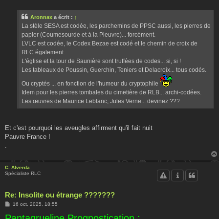
e
s
s
Aronnax
a écrit :
↑
a
g
La stèle SESA est codée, les parchemins de PPSC aussi, les pierres de
e
papier (Coumesourde et à la Pieuvre)... forcément.
LVLC est codée, le Codex Bezae est codé et le chemin de croix de
RLC également.
L'église et la tour de Saunière sont truffées de codes... si, si !
Les tableaux de Poussin, Guerchin, Teniers et Delacroix... tous codés.
Ou cryptés ... en fonction de l'humeur du cryptophile
Idem pour les pierres tombales du cimetière de RLB... archi-codées.
Les œuvres de Maurice Leblanc, Jules Verne... devinez ???
Et c'est pourquoi les aveugles affirment qu'il fait nuit
Pauvre France !
.
C. Alverda
Spécialiste RLC
Re: Insolite ou étrange ???????
M
16 oct. 2025, 18:55
e
Pantagrueline Prognostication :
s