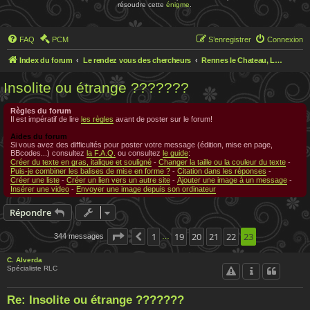
résoudre cette
énigme
.
FAQ
PCM
S’enregistrer
Connexion
Index du forum
Le rendez vous des chercheurs
Rennes le Chateau, Le rendez-vous des chercheurs
Insolite ou étrange ???????
Règles du forum
Il est impératif de lire
les règles
avant de poster sur le forum!
Aides du forum
Si vous avez des difficultés pour poster votre message (édition, mise en page,
BBcodes...) consultez
la F.A.Q.
ou consultez
le guide
:
Créer du texte en gras, italique et souligné
-
Changer la taille ou la couleur du texte
-
Puis-je combiner les balises de mise en forme ?
-
Citation dans les réponses
-
Créer une liste
-
Créer un lien vers un autre site
-
Ajouter une image à un message
-
Insérer une video
-
Envoyer une image depuis son ordinateur
Répondre
Page
23
1
sur
23
19
20
21
22
23
344 messages
Précédente
…
C. Alverda
Spécialiste RLC
Re: Insolite ou étrange ???????