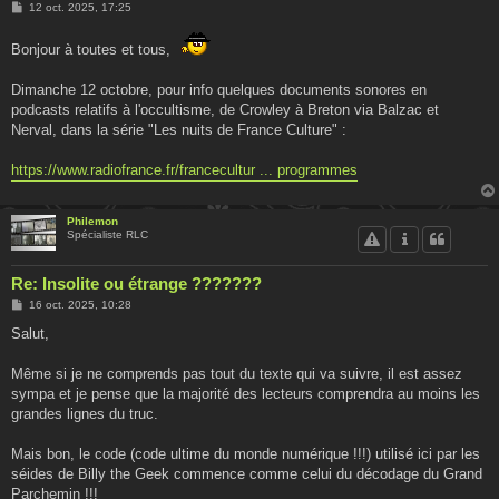
M
12 oct. 2025, 17:25
e
s
s
Bonjour à toutes et tous,
a
g
e
Dimanche 12 octobre, pour info quelques documents sonores en
podcasts relatifs à l'occultisme, de Crowley à Breton via Balzac et
Nerval, dans la série "Les nuits de France Culture" :
https://www.radiofrance.fr/francecultur ... programmes
Philemon
Spécialiste RLC
Re: Insolite ou étrange ???????
M
16 oct. 2025, 10:28
e
s
Salut,
s
a
g
Même si je ne comprends pas tout du texte qui va suivre, il est assez
e
sympa et je pense que la majorité des lecteurs comprendra au moins les
grandes lignes du truc.
Mais bon, le code (code ultime du monde numérique !!!) utilisé ici par les
séides de Billy the Geek commence comme celui du décodage du Grand
Parchemin !!!