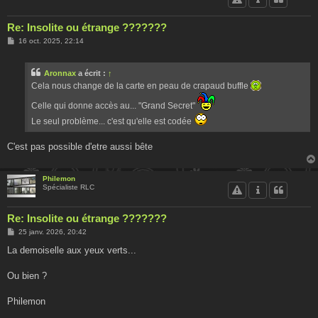
Re: Insolite ou étrange ???????
M
16 oct. 2025, 22:14
e
s
s
Aronnax
a écrit :
↑
a
g
Cela nous change de la carte en peau de crapaud buffle
e
Celle qui donne accès au... "Grand Secret"
Le seul problème... c'est qu'elle est codée
C'est pas possible d'etre aussi bête
Philemon
Spécialiste RLC
Re: Insolite ou étrange ???????
M
25 janv. 2026, 20:42
e
s
La demoiselle aux yeux verts...
s
a
g
Ou bien ?
e
Philemon