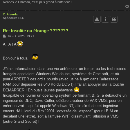
Rennes le Château, c'est plus grand à l'intérieur !
C. Alverda
Spécialiste RLC
Re: Insolite ou étrange ???????
M
16 oct. 2025, 13:21
e
s
A ! A ! A
s
a
g
e
Bonjour à tous,
J'étais informaticien dans une vie antérieure, un temps où les techniciens
français appelaient Windows Win-daube, système de Croc-soft, et où
pour ARRETER ces ordis pourris (avec usine à gaz dans l'adressage
RAM pour dépasser les 640 Ko du DOS !) il fallait appuyer sur la touche
DEMARRER ! Eh ouais jeunes padawans
Incapable de fournir un operating system performant B. G. a débauché un
ingénieur de DEC, Dave Cutler, célèbre créateur de VAX-VMS, pour en
créer un vrai... qui fut appelé Windows NT, clin d'œil de cet ingénieur
envers HAL l'ordi du film "2001 l'odyssée de l'espace" (pour I.B.M en
décalant une lettre), soit à l'arrivée WNT dissimulant l'allusion à VMS
(autre Grand Secret) !