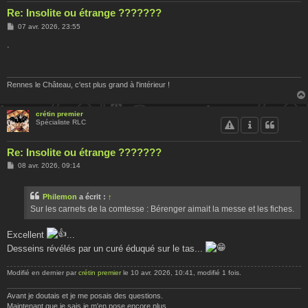
Re: Insolite ou étrange ???????
M
07 avr. 2026, 23:55
e
s
.
s
a
g
e
Rennes le Château, c'est plus grand à l'intérieur !
crétin premier
Spécialiste RLC
Re: Insolite ou étrange ???????
M
08 avr. 2026, 09:14
e
s
s
Philemon
a écrit :
↑
a
g
Sur les carnets de la comtesse : Bérenger aimait la messe et les fiches.
e
Excellent
...
Desseins révélés par un curé éduqué sur le tas...
Modifié en dernier par
crétin premier
le 10 avr. 2026, 10:41, modifié 1 fois.
Avant je doutais et je me posais des questions.
Maintenant que je sais je m'en pose encore plus...