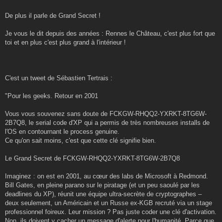
De plus il parle de Grand Secret !
Je vous le dit depuis des années : Rennes le Château, c'est plus fort que
toi et en plus c'est plus grand à l'intérieur !
C'est un tweet de Sébastien Tertrais :
"Pour les geeks. Retour en 2001
Vous vous souvenez sans doute de FCKGW-RHQQ2-YXRKT-8TG6W-
2B7Q8, le serial code d'XP qui a permis de très nombreuses installs de
l'OS en contournant le process genuine.
Ce qu'on sait moins, c'est que cette clé signifie bien.
Le Grand Secret de FCKGW-RHQQ2-YXRKT-8TG6W-2B7Q8
Imaginez : on est en 2001, au cœur des labs de Microsoft à Redmond.
Bill Gates, en pleine parano sur le piratage (et un peu saoulé par les
deadlines du XP), réunit une équipe ultra-secrète de cryptographes –
deux seulement, un Américain et un Russe ex-KGB recruté via un stage
professionnel foireux. Leur mission ? Pas juste coder une clé d'activation.
Non, ils doivent y cacher un message d'alerte pour l'humanité. Parce que