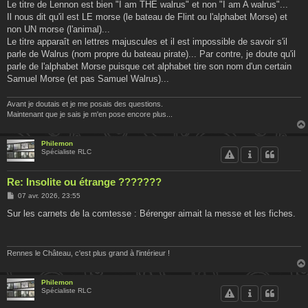
Le titre de Lennon est bien "I am THE walrus" et non "I am A walrus"...
Il nous dit qu'il est LE morse (le bateau de Flint ou l'alphabet Morse) et
non UN morse (l'animal)...
Le titre apparaît en lettres majuscules et il est impossible de savoir s'il
parle de Walrus (nom propre du bateau pirate)... Par contre, je doute qu'il
parle de l'alphabet Morse puisque cet alphabet tire son nom d'un certain
Samuel Morse (et pas Samuel Walrus)...
Avant je doutais et je me posais des questions.
Maintenant que je sais je m'en pose encore plus...
Philemon
Spécialiste RLC
Re: Insolite ou étrange ???????
M
07 avr. 2026, 23:55
e
s
Sur les carnets de la comtesse : Bérenger aimait la messe et les fiches.
s
a
g
e
Rennes le Château, c'est plus grand à l'intérieur !
Philemon
Spécialiste RLC