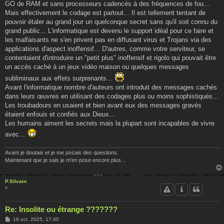
GO de RAM et sans processeurs cadencés à des fréquences de fou...
Mais effectivement le codage est partout... Il est tellement tentant de
pouvoir étaler au grand jour un quelconque secret sans qu'il soit connu du
grand public... L'informatique est devenu le support idéal pour ce faire et
les malfaisants ne s'en privent pas en diffusant virus et Trojans via des
applications d'aspect inoffensif... D'autres, comme votre serviteur, se
contentaient d'introduire un "petit plus" inoffensif et rigolo qui pouvait être
un accès caché à un jeux vidéo maison ou quelques messages
subliminaux aux effets surprenants...
Avant l'informatique nombre d'auteurs ont introduit des messages cachés
dans leurs œuvres en utilisant des codages plus ou moins sophistiqués...
Les troubadours en usaient et bien avant eux des messages gravés
étaient enfouis et confiés aux Dieux...
Les humains aiment les secrets mais la plupart sont incapables de vivre
avec...
Avant je doutais et je me posais des questions.
Maintenant que je sais je m'en pose encore plus...
P.Silvain
x
Re: Insolite ou étrange ???????
M
16 oct. 2025, 17:40