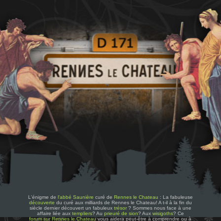
L'énigme de
l'abbé Saunière
curé de
Rennes le Chateau
: La fabuleuse
découverte
du curé aux milliards de Rennes le Chateau! A t-il à la fin du
siècle dernier découvert un fabuleux
trésor
? Sommes nous face à une
affaire liée aux
templiers
? Au
prieuré de sion
? Aux
wisigoths
? Ce
forum sur Rennes le Chateau
vous aidera peut-être à comprendre ou à