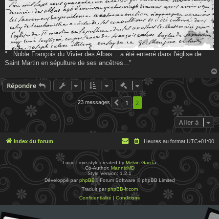
"...Noble François du Vivier des Albas... a été enterré dans l'église de
Saint Martin en sépulture de ses ancêtres..."
Actions rapides de modératio
Répondre
1
2
23 messages
Précédente
Aller à
Index du forum
Heures au format
UTC+01:00
Lucid Lime style created by
Melvin García
Co-Author:
MannixMD
Style Version: 1.2.1
Développé par
phpBB
® Forum Software © phpBB Limited
Traduit par
phpBB-fr.com
Confidentialité
|
Conditions