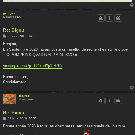
georges
Membre RLC
Re: Bigou
M
26 déc. 2025, 14:28
e
s
Bonjour,
s
En Septembre 2023 j’avais posté un résultat de recherches sur le cippe
a
g
« C.POMPEIVS QVARTUS P.A.M. SVO » :
e
viewtopic.php?p=114769#p114769
Bonne lecture,
Cordialement
léa rosi
chercheur
Re: Bigou
M
01 janv. 2026, 18:55
e
s
Bonne année 2026 à tous les chercheurs, aux passionnés de l'histoire
s
a