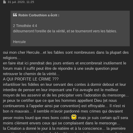
M
31 juil. 2020, 11:25
e
s
s
Robin Corbuthion a écrit :
a
g
e
2 Timothée 4:4
détourneront l'oreille de la vérité, et se tourneront vers les fables.
Hercule
oui mon cher Hercule...et les fables sont nombreuses dans la plupart des
religions...
en faire état ici prendrait des jours entiers et encombrerait inutilement le
forum mais il suffit peut être de répondre à une seule question pour
retrouver le chemin de la vérité...
A QUI PROFITE LE CRIME ???
infantiliser les fidèles en leur servant des contes à dormir debout et leur
interdire de penser en leur imposant une Foi aveugle est le meilleur
moyen de les asservir et de les précipiter vers l'adoration du mensonge...
je peux te certifier que ce que les hommes appellent Dieu (et nous
continuerons à l'appeler ainsi par convention) est effroyable... Il n'est ni
bon ni mauvais... il semble m'avoir pardonné mes crimes qui devaient
peser moins lourd que mes bons cotés
mais je suis certain qu'il sera
moins clément envers ceux qui se complaisent dans le mensonge...
la Création a donné le jour à la matière et à la conscience... la première