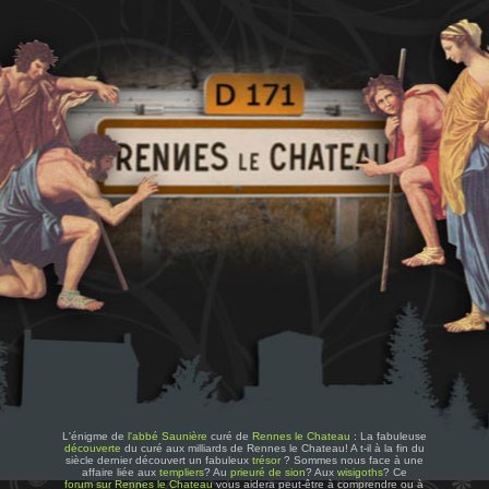
L'énigme de
l'abbé Saunière
curé de
Rennes le Chateau
: La fabuleuse
découverte
du curé aux milliards de Rennes le Chateau! A t-il à la fin du
siècle dernier découvert un fabuleux
trésor
? Sommes nous face à une
affaire liée aux
templiers
? Au
prieuré de sion
? Aux
wisigoths
? Ce
forum sur Rennes le Chateau
vous aidera peut-être à comprendre ou à