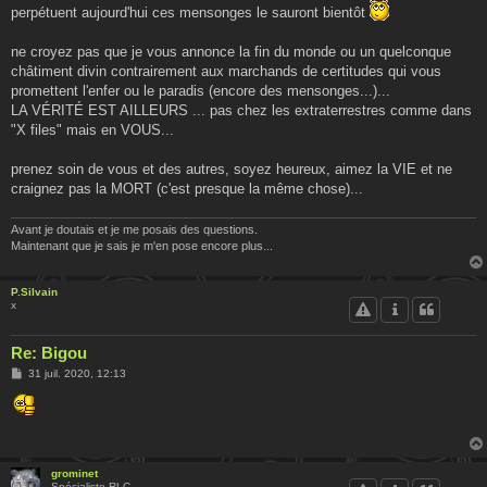
perpétuent aujourd'hui ces mensonges le sauront bientôt
ne croyez pas que je vous annonce la fin du monde ou un quelconque
châtiment divin contrairement aux marchands de certitudes qui vous
promettent l'enfer ou le paradis (encore des mensonges...)...
LA VÉRITÉ EST AILLEURS ... pas chez les extraterrestres comme dans
"X files" mais en VOUS...
prenez soin de vous et des autres, soyez heureux, aimez la VIE et ne
craignez pas la MORT (c'est presque la même chose)...
Avant je doutais et je me posais des questions.
Maintenant que je sais je m'en pose encore plus...
P.Silvain
x
Re: Bigou
M
31 juil. 2020, 12:13
e
s
s
a
g
e
grominet
Spécialiste RLC