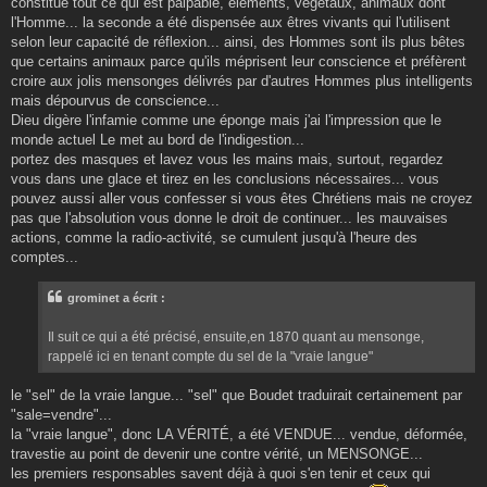
constitue tout ce qui est palpable, éléments, végétaux, animaux dont
l'Homme... la seconde a été dispensée aux êtres vivants qui l'utilisent
selon leur capacité de réflexion... ainsi, des Hommes sont ils plus bêtes
que certains animaux parce qu'ils méprisent leur conscience et préfèrent
croire aux jolis mensonges délivrés par d'autres Hommes plus intelligents
mais dépourvus de conscience...
Dieu digère l'infamie comme une éponge mais j'ai l'impression que le
monde actuel Le met au bord de l'indigestion...
portez des masques et lavez vous les mains mais, surtout, regardez
vous dans une glace et tirez en les conclusions nécessaires... vous
pouvez aussi aller vous confesser si vous êtes Chrétiens mais ne croyez
pas que l'absolution vous donne le droit de continuer... les mauvaises
actions, comme la radio-activité, se cumulent jusqu'à l'heure des
comptes...
grominet a écrit :
Il suit ce qui a été précisé, ensuite,en 1870 quant au mensonge,
rappelé ici en tenant compte du sel de la "vraie langue"
le "sel" de la vraie langue... "sel" que Boudet traduirait certainement par
"sale=vendre"...
la "vraie langue", donc LA VÉRITÉ, a été VENDUE... vendue, déformée,
travestie au point de devenir une contre vérité, un MENSONGE...
les premiers responsables savent déjà à quoi s'en tenir et ceux qui