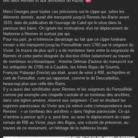
des deux Rennes et aux amoureux du Razès
g
e
Merci Georges pour toutes ces précisions sur le cippe qui, selon les
éléments donnés, aurait été transporté jusqu'à Rennes-les-Bains avant
1633, date de publication de l'ouvrage de Catel qui le situe dans la
paroisse des bains. On ignore les motivations d'un tel déplacement de
Narbonne à Rennes et surtout par qui.
Pour ma part, je m'intéresse davantage au fait que ce cippe funéraire
romain a été transporté jusqu'au Fenouillède vers 1760 par le seigneur du
Vivier. Je trouve de plus qu'il y a de nombreux liens entre la seigneurie de
Rennes et cette partie éloignée du diocèse d'Alet notamment au travers
de nombreux ecclésiastiques : Antoine Delmas (l'auteur du manuscrit sur
les antiquités de 1709) né à Caudiès, les frères Bigou de Sournia,
François Palauqui (l'oncle) qui était, avant de venir à RlB, archiprêtre et
curé de Fenouillet, cure qui rapportait, comme le dit Descadeillas,
beaucoup plus que celle des Bains.
Il y a aussi des similitudes avec Rennes et les seigneurs du Fenouillède
comme par exemple une chapelle castrale et un tombeau des ancêtres,
dans une église annexe, réservé aux seigneurs. C'est en étudiant les
registres paroissiaux du Vivier que j'ai relevé cette correspondance avec
Rennes : « un tombeau des ancêtres » dans l'église paroissiale. Ce qui
m'amène à penser qu'il y a, peut-être, eu avec le déplacement du cippe
romain de RlB au Vivier, pays des Bigou, une volonté de préserver, au
travers de ce monument, un héritage de la noblesse locale.