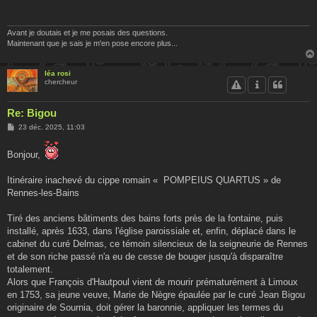
a
g
e
Avant je doutais et je me posais des questions.
Maintenant que je sais je m'en pose encore plus...
léa rosi
chercheur
Re: Bigou
M
23 déc. 2025, 11:03
e
s
s
Bonjour,
a
g
e
Itinéraire inachevé du cippe romain « POMPEIUS QUARTUS » de
Rennes-les-Bains
Tiré des anciens bâtiments des bains forts près de la fontaine, puis
installé, après 1633, dans l'église paroissiale et, enfin, déplacé dans le
cabinet du curé Delmas, ce témoin silencieux de la seigneurie de Rennes
et de son riche passé n'a eu de cesse de bouger jusqu'à disparaître
totalement.
Alors que François d'Hautpoul vient de mourir prématurément à Limoux
en 1753, sa jeune veuve, Marie de Nègre épaulée par le curé Jean Bigou
originaire de Sournia, doit gérer la baronnie, appliquer les termes du