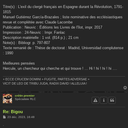
Titre(s) : L'exil du clergé français en Espagne durant la Révolution, 1791-
1815
Manuel Gutiérrez García-Brazales ; liste nominative des ecclésiastiques
revue et complétée avec Claude Lacombe
Publication : Neuvic : Éditions les Livres de l'îlot, impr. 2017
Impression : 24-Neuvic : Impr. Fanlac
Description matérielle : 1 vol. (814 p.) ; 21 cm
Note(s) : Bibliogr. p. 797-807
Texte remanié de : Thèse de doctorat : Madrid, Universidad complutense
: 1990
Meilleures pensées
Hercule, un chercheur qui cherche et qui trouve ! ... Hi ! hi ! hi ! hi ....
+ ECCE CRUCEM DOMINI + FUGITE, PARTES ADVERSAE +
VICIT DE LEO DE TRIBU JUDA, RADIX DAVID ! ALLELUIA !
crétin premier
Spécialiste RLC
Re: Bigou
M
23 déc. 2023, 16:48
e
s
.
s