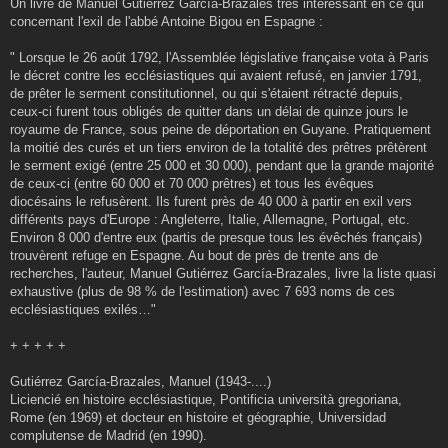
g
Un livre de Manuel Gutiérrez García-Brazales très intéressant en ce qui
e
concernant l'exil de l'abbé Antoine Bigou en Espagne :
" Lorsque le 26 août 1792, l'Assemblée législative française vota à Paris
le décret contre les ecclésiastiques qui avaient refusé, en janvier 1791,
de prêter le serment constitutionnel, ou qui s'étaient rétracté depuis,
ceux-ci furent tous obligés de quitter dans un délai de quinze jours le
royaume de France, sous peine de déportation en Guyane. Pratiquement
la moitié des curés et un tiers environ de la totalité des prêtres prêtèrent
le serment exigé (entre 25 000 et 30 000), pendant que la grande majorité
de ceux-ci (entre 60 000 et 70 000 prêtres) et tous les évêques
diocésains le refusèrent. Ils furent près de 40 000 à partir en exil vers
différents pays d'Europe : Angleterre, Italie, Allemagne, Portugal, etc.
Environ 8 000 d'entre eux (partis de presque tous les évêchés français)
trouvèrent refuge en Espagne. Au bout de près de trente ans de
recherches, l'auteur, Manuel Gutiérrez García-Brazales, livre la liste quasi
exhaustive (plus de 98 % de l'estimation) avec 7 693 noms de ces
ecclésiastiques exilés…"
+ + + + +
Gutiérrez García-Brazales, Manuel (1943-....)
Liciencié en histoire ecclésiastique, Pontificia università gregoriana,
Rome (en 1969) et docteur en histoire et géographie, Universidad
complutense de Madrid (en 1990).