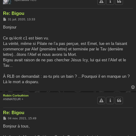
Re: Bigou
M
31 juil. 2020, 13:33
e
s
Bonjour
s
a
g
Ce qu’écrit c1 est bien vu.
e
La vérité, même si Pilate ne l’a pas perçue, est Emet, lue en la faisant
commencer par Alef (première lettre) et terminée par le Tav (dernière
lettre)...ôtons l’Alef et nous avons la Mort.
Bigou avait raison de ne pas chercher Jésus Icy, lui qui est l’Alef et le
Tav...
À RLB on demandait : as-tu pris un bain ? ...Pourquoi il en manque un ?
Là le mort a disparu.
Robin Corbuthion
ANIMATEUR +
Re: Bigou
M
04 nov. 2021, 15:49
e
s
Bonjour à tous,
s
a