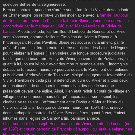
quelques dettes de la seigneuresse.
Bien au contraire, quand on s'arrête sur la famille du Vivier, descendante
de Charlemagne, on retrouve un lien indéniable avec la
famille Hautpoul
de Rennes au travers de l'alliance faite par Blaise, grand-père de François
concrétisée par le mariage en 1640 avec Marie-Lucrèce du Vivier de
Lansac
. A cette période, les familles d'Hautpoul de Rennes et du Vivier
vont s'opposer, comme d'ailleurs Timoléon de Nègre à l'époque, à
l'intransigeant Nicolas Pavillon. Blaise est accusé, notamment, par le
prélat d'usure, il lui fera interdire l'entrée de l'église des bains de Règnes
pour célébrer la Pâques (il s'en suivra une longue procédure judiciaire)
tandis que son beau-frère Henry du Vivier, gouverneur de Puylaurens, est,
quant à lui, poursuivi pour avoir des mœurs scandaleuses. L'incorrigible
débauché fut excommunié, se pourvut devant le Parlement de Toulouse
puis devant l'Archevêque de Toulouse. Malgré un jugement favorable à du
Vivier, Pavillon ne céda pas, il défendit au curé du Vivier et à tous ceux
de son diocèse de continuer le service divin dès que le sieur se
présentait devant une église. Ainsi, il en était réduit à courir de village en
village pour une messe mais dès qu'il apparaissait sur le seuil, les
cloches se taisaient. L'affrontement entre l'évêque d'Alet et Henry du
Vivier dura 12 ans. Lorsque ce dernier mourut, en 1694, il fut enseveli
dans la chapelle castrale du Vivier. Ses ancêtres, quant à eux, étaient
inhumés dans l'église de Saint-Martin, paroisse annexe.
C'est son petit-fils Joseph-Henri, marquis du Vivier, comte de Lansac (né
en 1697) et cousin germain de François d'Hautpoul qui était le seigneur en
titre en 1760 du lieu Le Vivier et qui rentra en possession du fameux