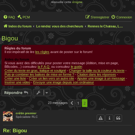
résoudre cette
énigme
.
FAQ
PCM
S’enregistrer
Connexion
Index du forum
Le rendez vous des chercheurs
Rennes le Chateau, Le rendez-vous des chercheurs
Bigou
Règles du forum
Il est impératif de lire
les règles
avant de poster sur le forum!
Aides du forum
Si vous avez des difficultés pour poster votre message (édition, mise en page,
BBcodes...) consultez
la F.A.Q.
ou consultez
le guide
:
Créer du texte en gras, italique et souligné
-
Changer la taille ou la couleur du texte
-
Puis-je combiner les balises de mise en forme ?
-
Citation dans les réponses
-
Créer une liste
-
Créer un lien vers un autre site
-
Ajouter une image à un message
-
Insérer une video
-
Envoyer une image depuis son ordinateur
Répondre
1
2
23 messages
Précédente
crétin premier
Spécialiste RLC
Re: Bigou