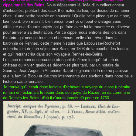
cippe romain des Bains
. Nous dépassons là l'idée d'un collectionneur
d'antiquités, profitant des eaux thermales du lieu, qui décide de ramener
chez lui une petite babiole en souvenir ! Quelle belle pièce que ce cippe,
bien lourd, bien massif, bien encombrant et on peut envisager sans
difficulté que d'autres objets ont pu faire avec lui la traversée du diocèse
pour arriver à sa destination. Par ce cippe, nous entrons dès lors dans
l'histoire qui occupe tous les chercheurs, celle d'un trésor dans la
baronnie de Rennes, cette même histoire que Labouisse-Rochefort
entendra lors de son séjour aux Bains en 1803 de la bouche des locaux
et qu'il retranscrira dans son Voyage à Rennes-les-Bains.
Le cippe romain continua son étonnant itinéraire lorsqu'il fut tiré du
château du Vivier, quelques décennies plus tard, par un notaire de
Sournia, Jean Augustin Ambroise Barrot originaire de la même paroisse
que la famille Bigou et d'autres intervenants des environs dans notre belle
histoire castelrennaise.
Je trouve qu'il serait donc logique d'achever le voyage du cippe funéraire
romain en réclamant le retour dans son pays du Razès, en sa commune
de Rennes-les-Bains, d'où il n'aurait jamais dû partir en 1760.