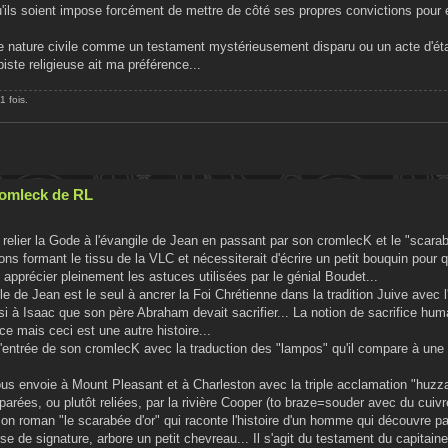
'ils soient impose forcément de mettre de côté ses propres convictions pour
de nature civile comme un testament mystérieusement disparu ou un acte d'état
piste religieuse ait ma préférence...
1 fois.
Cromleck de RL
elier la Gode à l'évangile de Jean en passant par son cromlecK et le "scarab
ons formant le tissu de la VLC et nécessiterait d'écrire un petit bouquin pour 
pprécier pleinement les astuces utilisées par le génial Boudet...
le de Jean est le seul à ancrer la Foi Chrétienne dans la tradition Juive avec 
i à Isaac que son père Abraham devait sacrifier... La notion de sacrifice hum
e mais ceci est une autre histoire...
entrée de son cromlecK avec la traduction des "lampos" qu'il compare à une 
nous envoie à Mount Pleasant et à Charleston avec la triple acclamation "huzz
arées, ou plutôt reliées, par la rivière Cooper (to braze=souder avec du cuivre
 son roman "le scarabée d'or" qui raconte l'histoire d'un homme qui découvre p
ise de signature, arbore un petit chevreau... Il s'agit du testament du capitain