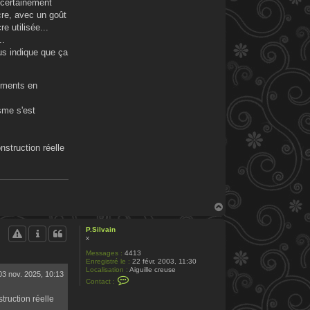
 certainement
acre, avec un goût
e utilisée...
..
ous indique que ça
cuments en
sme s'est
nstruction réelle
H
a
u
P.Silvain
t
x
Messages :
4413
Enregistré le :
22 févr. 2003, 11:30
Localisation :
Aiguille creuse
03 nov. 2025, 10:13
C
Contact :
o
n
truction réelle
t