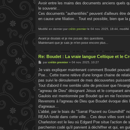
Avoir entre les mains des documents anciens quels qu
le souvenir...
Ces documents "authentifiés" peuvent d'ailleurs être 
en cause une filiation... Tout est possible, bien que la 
Modifié en dernier par
crétin premier
le 04 nov. 2025, 18:44, modifié 
Avant je doutais et je me posais des questions.
Maintenant que je sais je m'en pose encore plus...
Re: Boudet : La vraie langue Celtique et le 
M
par
crétin premier
»
04 nov. 2025, 10:27
e
s
Je vais expliquer maintenant comment Boudet pouvait r
s
Poe... Cette trame relève d'une longue chaine de relati
a
g
pas suivi le déroulement de mes découvertes puissent a
e
Tout d'abord il me semble utile de préciser que l'évangi
"agneau de Dieu" désignant Jésus et le comparant ains
Gaulois est mentionnée par Boudet qui en nie l'existenc
Revenons à l'agneau de Dieu que Boudet évoque dès l'
d'agneaux...
L'abbé, par le biais du "Sarrat Plazent ou Goundhill" 
REAA fondé dans cette ville... Ces deux villes sont sép
Charleston est le lieu où Edgard Poe situe l'action de
parchemin codé qu'il parvient à déchiffrer et qui, en gu