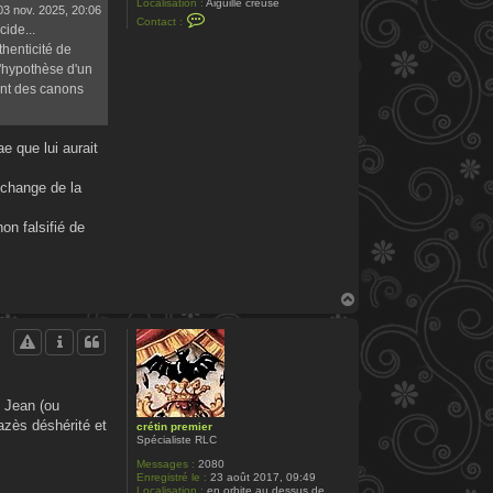
Localisation :
Aiguille creuse
03 nov. 2025, 20:06
C
Contact :
cide...
o
n
thenticité de
t
l'hypothèse d'un
a
c
ent des canons
t
e
r
P
e que lui aurait
.
S
i
échange de la
l
v
a
on falsifié de
i
n
H
a
u
t
m Jean (ou
azès déshérité et
crétin premier
Spécialiste RLC
Messages :
2080
Enregistré le :
23 août 2017, 09:49
Localisation :
en orbite au dessus de