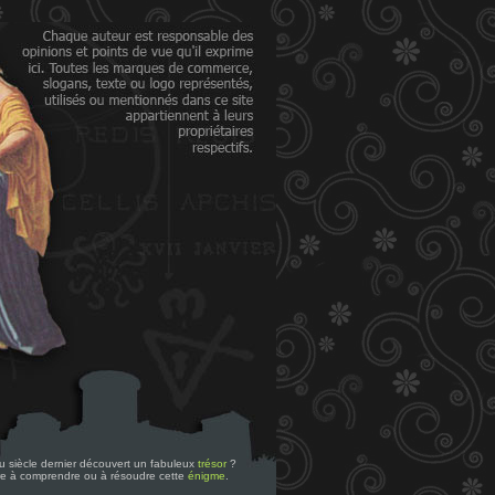
 du siècle dernier découvert un fabuleux
trésor
?
re à comprendre ou à résoudre cette
énigme
.