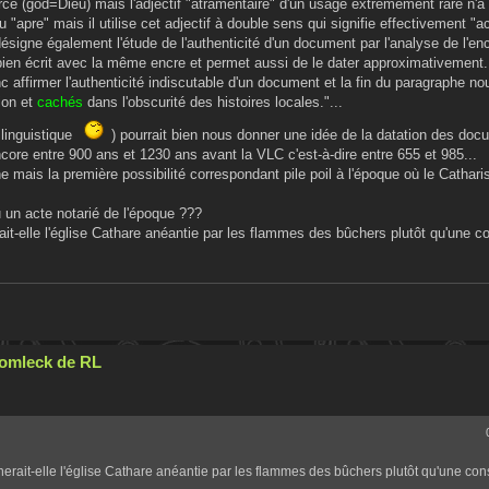
rce (god=Dieu) mais l'adjectif "atramentaire" d'un usage extrêmement rare n'a
 ou "apre" mais il utilise cet adjectif à double sens qui signifie effectivement "
désigne également l'étude de l'authenticité d'un document par l'analyse de l'encr
bien écrit avec la même encre et permet aussi de le dater approximativement.
c affirmer l'authenticité indiscutable d'un document et la fin du paragraphe n
tion et
cachés
dans l'obscurité des histoires locales."...
 linguistique
) pourrait bien nous donner une idée de la datation des do
ncore entre 900 ans et 1230 ans avant la VLC c'est-à-dire entre 655 et 985...
mais la première possibilité correspondant pile poil à l'époque où le Cathari
 un acte notarié de l'époque ???
it-elle l'église Cathare anéantie par les flammes des bûchers plutôt qu'une co
Cromleck de RL
erait-elle l'église Cathare anéantie par les flammes des bûchers plutôt qu'une cons