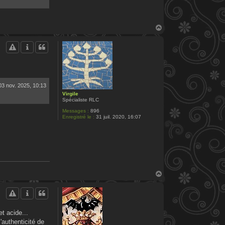
a
c
t
e
r
H
P
a
.
u
S
t
i
l
v
a
i
n
03 nov. 2025, 10:13
Virgile
Spécialiste RLC
Messages :
896
Enregistré le :
31 juil. 2020, 16:07
H
a
u
t
t acide...
'authenticité de