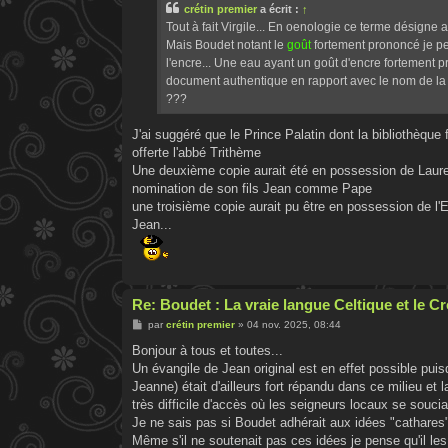
crétin premier
a écrit :
↑
a
g
Tout à fait Virgile... En oenologie ce terme désigne a
e
Mais Boudet notant le
goût
fortement prononcé je pen
l'encre... Une eau ayant un goût d'encre fortement 
document authentique en rapport avec le nom de la s
???
J'ai suggéré que le Prince Palatin dont la bibliothèque
offerte l'abbé Trithème
Une deuxième copie aurait été en possession de Lauren
nomination de son fils Jean comme Pape
une troisième copie aurait pu être en possession de l'
Jean...
Re: Boudet : La vraie langue Celtique et le 
M
par
crétin premier
»
04 nov. 2025, 08:44
e
s
Bonjour à tous et toutes...
s
Un évangile de Jean original est en effet possible pui
a
g
Jeanne) était d'ailleurs fort répandu dans ce milieu et
e
très difficile d'accès où les seigneurs locaux se soucia
Je ne sais pas si Boudet adhérait aux idées "cathares" ma
Même s'il ne soutenait pas ces idées je pense qu'il les 