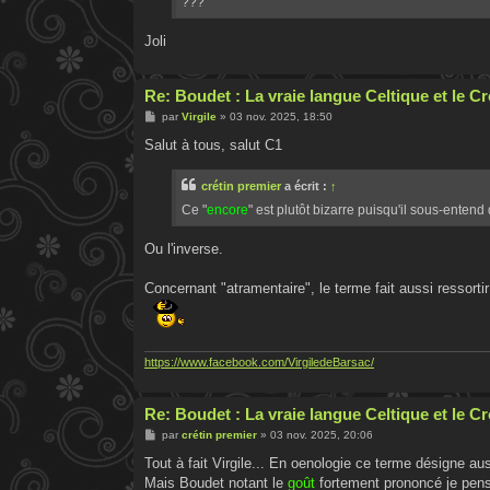
???
Joli
Re: Boudet : La vraie langue Celtique et le 
M
par
Virgile
»
03 nov. 2025, 18:50
e
s
Salut à tous, salut C1
s
a
g
crétin premier
a écrit :
↑
e
Ce "
encore
" est plutôt bizarre puisqu'il sous-ente
Ou l'inverse.
Concernant "atramentaire", le terme fait aussi ressortir l
https://www.facebook.com/VirgiledeBarsac/
Re: Boudet : La vraie langue Celtique et le 
M
par
crétin premier
»
03 nov. 2025, 20:06
e
s
Tout à fait Virgile... En oenologie ce terme désigne aus
s
Mais Boudet notant le
goût
fortement prononcé je pense
a