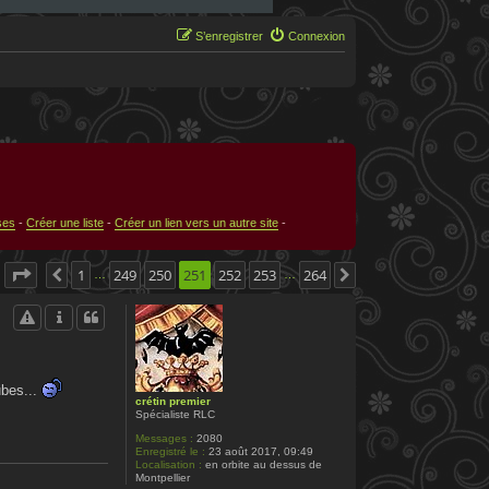
S’enregistrer
Connexion
ses
-
Créer une liste
-
Créer un lien vers un autre site
-
Page
251
1
sur
249
264
250
251
252
253
264
Précédente
Suivante
…
…
ubes...
crétin premier
Spécialiste RLC
Messages :
2080
Enregistré le :
23 août 2017, 09:49
Localisation :
en orbite au dessus de
Montpellier