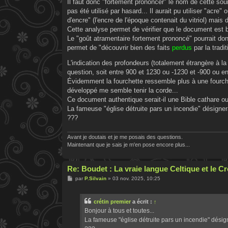
Il faut donc "fortement prononcer" le nom de cette sou
pas été utilisé par hasard... Il aurait pu utiliser "acre"
d'encre" (l'encre de l'époque contenait du vitriol) mais 
Cette analyse permet de vérifier que le document est 
Le "goût atramentaire fortement prononcé" pourrait don
permet de "découvrir bien des faits
perdus
par la tradi
L'indication des profondeurs (totalement étrangère à la
question, soit entre 900 et 1230 ou -1230 et -900 ou e
Évidemment la fourchette ressemble plus à une fourche 
développé me semble tenir la corde...
Ce document authentique serait-il une Bible cathare ou
La fameuse "église détruite pars un incendie" désignera
???
Avant je doutais et je me posais des questions.
Maintenant que je sais je m'en pose encore plus...
Re: Boudet : La vraie langue Celtique et le 
M
par
P.Silvain
»
03 nov. 2025, 10:25
e
s
s
crétin premier
a écrit :
↑
a
g
Bonjour à tous et toutes...
e
La fameuse "église détruite pars un incendie" désign