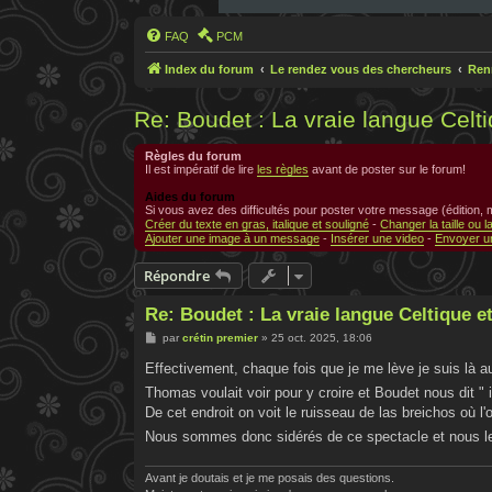
FAQ
PCM
Index du forum
Le rendez vous des chercheurs
Ren
Re: Boudet : La vraie langue Celt
Règles du forum
Il est impératif de lire
les règles
avant de poster sur le forum!
Aides du forum
Si vous avez des difficultés pour poster votre message (édition,
Créer du texte en gras, italique et souligné
-
Changer la taille ou l
Ajouter une image à un message
-
Insérer une video
-
Envoyer un
Répondre
Re: Boudet : La vraie langue Celtique e
M
par
crétin premier
»
25 oct. 2025, 18:06
e
s
Effectivement, chaque fois que je me lève je suis là a
s
a
Thomas voulait voir pour y croire et Boudet nous dit "
g
De cet endroit on voit le ruisseau de las breichos où l'
e
Nous sommes donc sidérés de ce spectacle et nous le 
Avant je doutais et je me posais des questions.