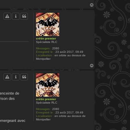
H
a
u
t
crétin premier
Spécialiste RLC
Messages :
2080
Enregistré le :
23 août 2017, 09:49
Localisation :
en orbite au dessus de
Montpellier
H
a
u
t
 enceinte de
rison des
crétin premier
Spécialiste RLC
Messages :
2080
Enregistré le :
23 août 2017, 09:49
Localisation :
en orbite au dessus de
Montpellier
, émergeant avec