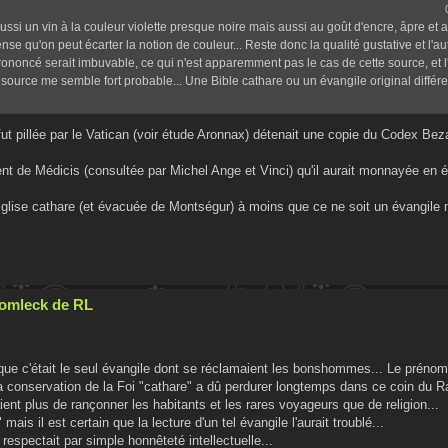
ussi un vin à la couleur violette presque noire mais aussi au goût d'encre, âpre et a
se qu'on peut écarter la notion de couleur... Reste donc la qualité gustative et l'au
prononcé serait imbuvable, ce qui n'est apparemment pas le cas de cette source, et 
ource me semble fort probable... Une Bible cathare ou un évangile original différ
 fut pillée par le Vatican (voir étude Aronnax) détenait une copie du Codex Beza
t de Médicis (consultée par Michel Ange et Vinci) qu'il aurait monnayée en 
Eglise cathare (et évacuée de Montségur) à moins que ce ne soit un évangile n
Cromleck de RL
sque c'était le seul évangile dont se réclamaient les bonshommes... Le préno
 la conservation de la Foi "cathare" a dû perdurer longtemps dans ce coin du R
ient plus de rançonner les habitants et les rares voyageurs que de religion...
is il est certain que la lecture d'un tel évangile l'aurait troublé...
respectait par simple honnêteté intellectuelle...