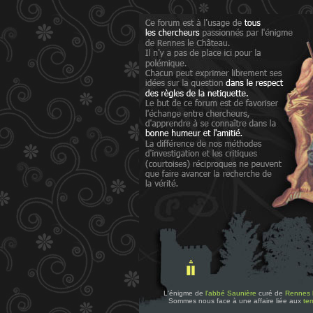
L'énigme de
l'abbé Saunière
curé de
Rennes 
Sommes nous face à une affaire liée aux
tem