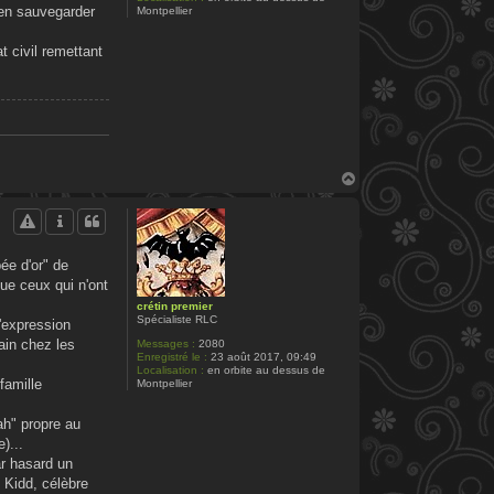
 en sauvegarder
Montpellier
 civil remettant
H
a
u
t
ée d'or" de
que ceux qui n'ont
crétin premier
Spécialiste RLC
l'expression
ain chez les
Messages :
2080
Enregistré le :
23 août 2017, 09:49
Localisation :
en orbite au dessus de
famille
Montpellier
ah" propre au
)...
ar hasard un
e Kidd, célèbre