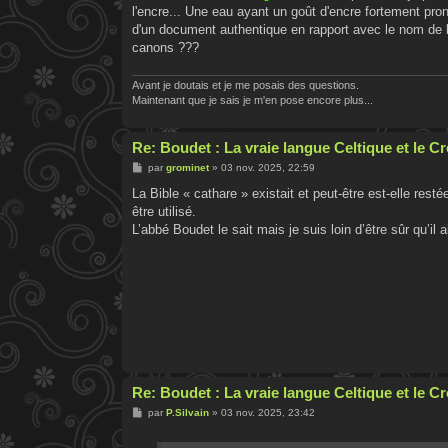
g
l'encre... Une eau ayant un goût d'encre fortement pro
e
d'un document authentique en rapport avec le nom de la
canons ???
Avant je doutais et je me posais des questions.
Maintenant que je sais je m'en pose encore plus...
Re: Boudet : La vraie langue Celtique et le 
M
par
grominet
»
03 nov. 2025, 22:59
e
s
La Bible « cathare » existait et peut-être est-elle rest
s
être utilisé.
a
g
L’abbé Boudet le sait mais je suis loin d’être sûr qu’il 
e
Re: Boudet : La vraie langue Celtique et le 
M
par
P.Silvain
»
03 nov. 2025, 23:42
e
s
s