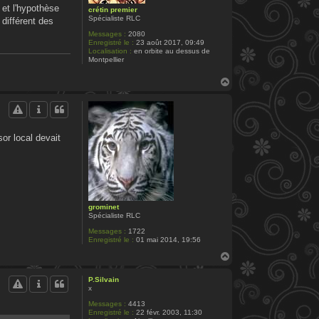
 et l'hypothèse
crétin premier
Spécialiste RLC
différent des
Messages :
2080
Enregistré le :
23 août 2017, 09:49
Localisation :
en orbite au dessus de
Montpellier
H
a
u
t
sor local devait
grominet
Spécialiste RLC
Messages :
1722
Enregistré le :
01 mai 2014, 19:56
H
a
u
P.Silvain
t
x
Messages :
4413
Enregistré le :
22 févr. 2003, 11:30