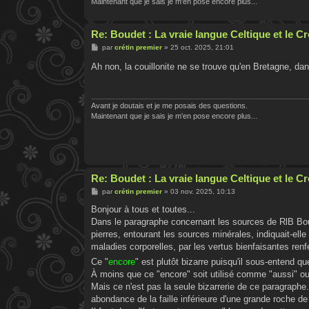
Maintenant que je sais je m'en pose encore plus...
Re: Boudet : La vraie langue Celtique et le 
M
par
crétin premier
»
25 oct. 2025, 21:01
e
s
Ah non, la couillonite ne se trouve qu'en Bretagne, da
s
a
g
e
Avant je doutais et je me posais des questions.
Maintenant que je sais je m'en pose encore plus...
Re: Boudet : La vraie langue Celtique et le 
M
par
crétin premier
»
03 nov. 2025, 10:13
e
s
Bonjour à tous et toutes...
s
Dans le paragraphe concernant les sources de RlB Boude
a
g
pierres, entourant les sources minérales, indiquait-ell
e
maladies corporelles, par les vertus bienfaisantes ren
Ce "
encore
" est plutôt bizarre puisqu'il sous-entend 
À moins que ce "encore" soit utilisé comme "aussi" ou
Mais ce n'est pas la seule bizarrerie de ce paragraphe
abondance de la faille inférieure d'une grande roche de