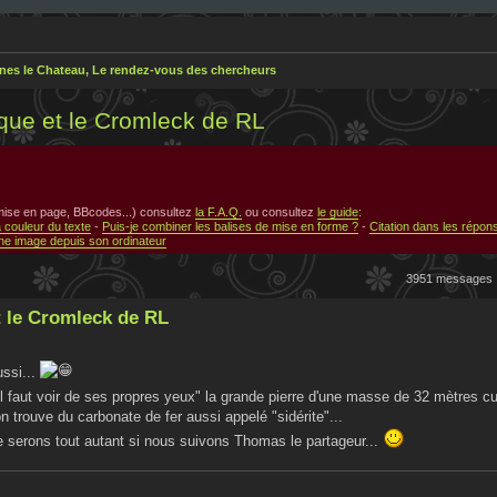
nes le Chateau, Le rendez-vous des chercheurs
ique et le Cromleck de RL
 mise en page, BBcodes...) consultez
la F.A.Q.
ou consultez
le guide
:
a couleur du texte
-
Puis-je combiner les balises de mise en forme ?
-
Citation dans les répon
e image depuis son ordinateur
3951 messages
t le Cromleck de RL
ussi...
 il faut voir de ses propres yeux" la grande pierre d'une masse de 32 mètres c
on trouve du carbonate de fer aussi appelé "sidérite"...
serons tout autant si nous suivons Thomas le partageur...