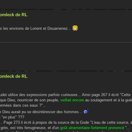
Cromleck de RL
ns les environs de Lorient et Douarnenez...
Cromleck de RL
t utilise des expressions parfois curieuses... Ainsi page 267 il écrit "Cette
e que Dieu, nourricier de son peuple,
veillait encore
au soulagement et à la gué
fermées dans ces eaux ?"...
que Dieu aurait pu se désintéresser des hommes...
 "en plus" ???
... Page 273 il écrit à propos de la source de la Gode "L'eau de cette source
 grès, est très ferrugineuse, et d'un
goût atramentaire fortement prononcé
"...