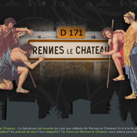
le Chateau
: La fabuleuse
découverte
du curé aux milliards de Rennes le Chateau! A t-il à la fin
pliers
? Au
prieuré de sion
? Aux
wisigoths
? Ce
forum sur Rennes le Chateau
vous aidera peut-êt