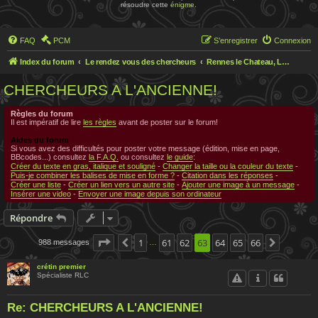
résoudre cette
énigme
.
FAQ
PCM
S’enregistrer
Connexion
Index du forum
Le rendez vous des chercheurs
Rennes le Chateau, Le rendez-vous des chercheurs
CHERCHEURS A L'ANCIENNE!
Règles du forum
Il est impératif de lire
les règles
avant de poster sur le forum!
Aides du forum
Si vous avez des difficultés pour poster votre message (édition, mise en page,
BBcodes...) consultez
la F.A.Q.
ou consultez
le guide
:
Créer du texte en gras, italique et souligné
-
Changer la taille ou la couleur du texte
-
Puis-je combiner les balises de mise en forme ?
-
Citation dans les réponses
-
Créer une liste
-
Créer un lien vers un autre site
-
Ajouter une image à un message
-
Insérer une video
-
Envoyer une image depuis son ordinateur
Répondre
Page
63
1
sur
66
61
62
63
64
65
66
988 messages
Précédente
Suivante
…
crétin premier
Spécialiste RLC
Re: CHERCHEURS A L'ANCIENNE!