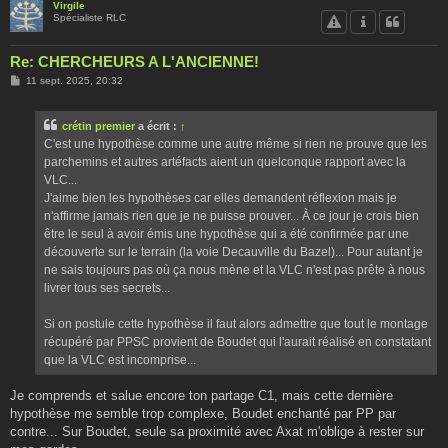
Virgile
Spécialiste RLC
Re: CHERCHEURS A L'ANCIENNE!
M
11 sept. 2025, 20:32
e
s
s
crétin premier
a écrit :
↑
a
g
C'est une hypothèse comme une autre même si rien ne prouve que les
e
parchemins et autres artéfacts aient un quelconque rapport avec la
VLC...
J'aime bien les hypothèses car elles demandent réflexion mais je
n'affirme jamais rien que je ne puisse prouver... À ce jour je crois bien
être le seul à avoir émis une hypothèse qui a été confirmée par une
découverte sur le terrain (la voie Decauville du Bazel)... Pour autant je
ne sais toujours pas où ça nous mène et la VLC n'est pas prête à nous
livrer tous ses secrets...
Si on postule cette hypothèse il faut alors admettre que tout le montage
récupéré par PPSC provient de Boudet qui l'aurait réalisé en constatant
que la VLC est incomprise...
Je comprends et salue encore ton partage C1, mais cette dernière
hypothèse me semble trop complexe, Boudet enchanté par PP par
contre... Sur Boudet, seule sa proximité avec Axat m'oblige à rester sur