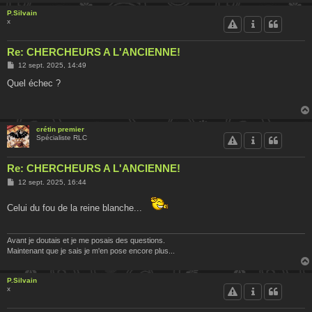
P.Silvain
x
Re: CHERCHEURS A L'ANCIENNE!
M
12 sept. 2025, 14:49
e
s
Quel échec ?
s
a
g
e
crétin premier
Spécialiste RLC
Re: CHERCHEURS A L'ANCIENNE!
M
12 sept. 2025, 16:44
e
s
Celui du fou de la reine blanche...
s
a
g
e
Avant je doutais et je me posais des questions.
Maintenant que je sais je m'en pose encore plus...
P.Silvain
x