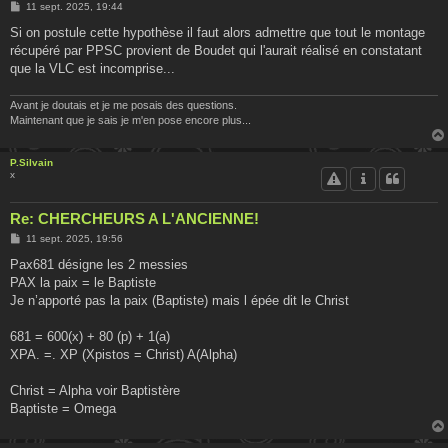
M
11 sept. 2025, 19:44
e
s
Si on postule cette hypothèse il faut alors admettre que tout le montage
s
récupéré par PPSC provient de Boudet qui l'aurait réalisé en constatant
a
g
que la VLC est incomprise...
e
Avant je doutais et je me posais des questions.
Maintenant que je sais je m'en pose encore plus...
P.Silvain
x
Re: CHERCHEURS A L'ANCIENNE!
M
11 sept. 2025, 19:56
e
s
Pax681 désigne les 2 messies
s
PAX la paix = le Baptiste
a
g
Je n’apporté pas la paix (Baptiste) mais l épée dit le Christ
e
681 = 600(x) + 80 (p) + 1(a)
XPA. =. XP (Xpistos = Christ) A(Alpha)
Christ = Alpha voir Baptistère
Baptiste = Omega