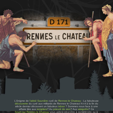
L'énigme de
l'abbé Saunière
curé de
Rennes le Chateau
: La fabuleuse
découverte
du curé aux milliards de Rennes le Chateau! A t-il à la fin du
siècle dernier découvert un fabuleux
trésor
? Sommes nous face à une
affaire liée aux
templiers
? Au
prieuré de sion
? Aux
wisigoths
? Ce
forum sur Rennes le Chateau
vous aidera peut-être à comprendre ou à