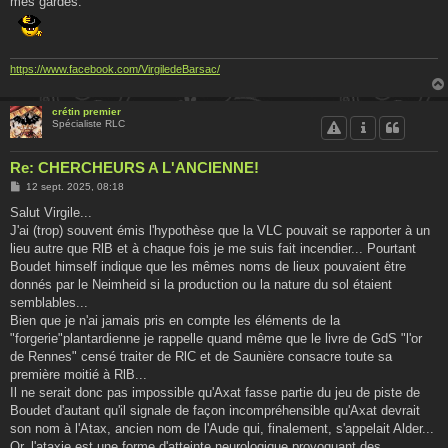
mes gardes.
https://www.facebook.com/VirgiledeBarsac/
crétin premier
Spécialiste RLC
Re: CHERCHEURS A L'ANCIENNE!
M
12 sept. 2025, 08:18
e
s
Salut Virgile...
s
J'ai (trop) souvent émis l'hypothèse que la VLC pouvait se rapporter à un
a
g
lieu autre que RlB et à chaque fois je me suis fait incendier... Pourtant
e
Boudet himself indique que les mêmes noms de lieux pouvaient être
donnés par le Neimheid si la production ou la nature du sol étaient
semblables...
Bien que je n'ai jamais pris en compte les éléments de la
"forgerie"plantardienne je rappelle quand même que le livre de GdS "l'or
de Rennes" censé traiter de RlC et de Saunière consacre toute sa
première moitié à RlB...
Il ne serait donc pas impossible qu'Axat fasse partie du jeu de piste de
Boudet d'autant qu'il signale de façon incompréhensible qu'Axat devrait
son nom à l'Atax, ancien nom de l'Aude qui, finalement, s'appelait Alder...
Or, l'ataxie est une forme d'atteinte neurologique provoquant des