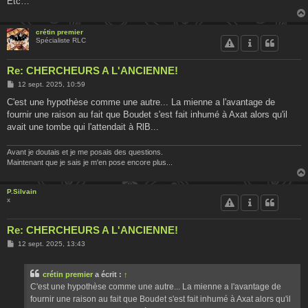
Etc…
crétin premier
Spécialiste RLC
Re: CHERCHEURS A L'ANCIENNE!
M
12 sept. 2025, 10:59
e
s
C'est une hypothèse comme une autre... La mienne a l'avantage de
s
fournir une raison au fait que Boudet s'est fait inhumé à Axat alors qu'il
a
g
avait une tombe qui l'attendait à RlB...
e
Avant je doutais et je me posais des questions.
Maintenant que je sais je m'en pose encore plus...
P.Silvain
x
Re: CHERCHEURS A L'ANCIENNE!
M
12 sept. 2025, 13:43
e
s
s
crétin premier
a écrit :
↑
a
g
C'est une hypothèse comme une autre... La mienne a l'avantage de
e
fournir une raison au fait que Boudet s'est fait inhumé à Axat alors qu'il