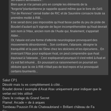
Bien que je n'ai jamais pris en compte les éléments de la
"forgerie"plantardienne je rappelle quand même que le livre de GdS
"l'or de Rennes" censé traiter de RlC et de Saunière consacre toute sa
première moitié à RlB...
Il ne serait donc pas impossible qu'Axat fasse partie du jeu de piste de
Boudet d'autant qu'il signale de façon incompréhensible qu'Axat devrait
son nom à l'Atax, ancien nom de l'Aude qui, finalement, s'appelait
Alder...
Or, l'ataxie est une forme d'atteinte neurologique provoquant des
mouvements désordonnés... Son contraire, l'ataraxie, désigne la
tranquillité et la paix de l'âme chez les stoïciens et les épicuriens... En
inversant l'Atax pour expliquer Axat, on peut comprendre que Axat
équivaut à l'ataraxie... Ceci expliquerait pourquoi il s'est retiré à Axat et
s'y est fait inhumé... En poussant ce raisonnement on pourrait en
déduire que la vie à RlB n'était pas de tout repos et lui provoquait
certains tourments...
Salut CP1
Désolé mais tu es complètement à côté…
Boudet donne l exemple d Axat Atax uniquement pour indiquer que le
verlan est très utilisé
Dans le codage du Grand Secret
Flamel. Arcade = de à arques
Tombeau Poussin FA de Chateaubriand = Brillant château de Fa