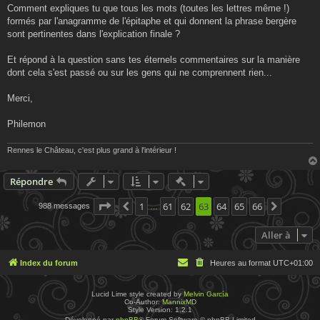
Comment expliques tu que tous les mots (toutes les lettres même !)
formés par l'anagramme de l'épitaphe et qui donnent la phrase bergère
sont pertinentes dans l'explication finale ?
Et répond à la question sans tes éternels commentaires sur la manière
dont cela s'est passé ou sur les gens qui ne comprennent rien...
Merci,
Philemon
Rennes le Château, c'est plus grand à l'intérieur !
Actions rapides de modératio
Répondre
Page
63
1
sur
66
61
62
63
64
65
66
988 messages
Précédente
Suivante
…
Aller à
Index du forum
Heures au format
UTC+01:00
Lucid Lime style created by
Melvin García
Co-Author:
MannixMD
Style Version: 1.2.1
Développé par
phpBB
® Forum Software © phpBB Limited