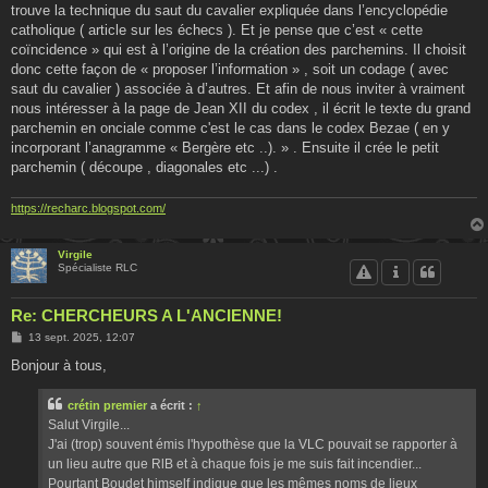
trouve la technique du saut du cavalier expliquée dans l’encyclopédie
catholique ( article sur les échecs ). Et je pense que c’est « cette
coïncidence » qui est à l’origine de la création des parchemins. Il choisit
donc cette façon de « proposer l’information » , soit un codage ( avec
saut du cavalier ) associée à d’autres. Et afin de nous inviter à vraiment
nous intéresser à la page de Jean XII du codex , il écrit le texte du grand
parchemin en onciale comme c'est le cas dans le codex Bezae ( en y
incorporant l’anagramme « Bergère etc ..). » . Ensuite il crée le petit
parchemin ( découpe , diagonales etc ...) .
https://recharc.blogspot.com/
Virgile
Spécialiste RLC
Re: CHERCHEURS A L'ANCIENNE!
M
13 sept. 2025, 12:07
e
s
Bonjour à tous,
s
a
g
crétin premier
a écrit :
↑
e
Salut Virgile...
J'ai (trop) souvent émis l'hypothèse que la VLC pouvait se rapporter à
un lieu autre que RlB et à chaque fois je me suis fait incendier...
Pourtant Boudet himself indique que les mêmes noms de lieux