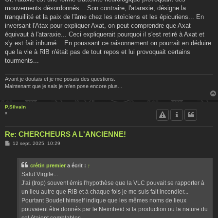
mouvements désordonnés... Son contraire, l'ataraxie, désigne la
tranquillité et la paix de l'âme chez les stoïciens et les épicuriens... En
inversant l'Atax pour expliquer Axat, on peut comprendre que Axat
équivaut à l'ataraxie... Ceci expliquerait pourquoi il s'est retiré à Axat et
s'y est fait inhumé... En poussant ce raisonnement on pourrait en déduire
que la vie à RlB n'était pas de tout repos et lui provoquait certains
tourments...
Avant je doutais et je me posais des questions.
Maintenant que je sais je m'en pose encore plus...
P.Silvain
x
Re: CHERCHEURS A L'ANCIENNE!
M
12 sept. 2025, 10:29
e
s
s
crétin premier
a écrit :
↑
a
g
Salut Virgile...
e
J'ai (trop) souvent émis l'hypothèse que la VLC pouvait se rapporter à
un lieu autre que RlB et à chaque fois je me suis fait incendier...
Pourtant Boudet himself indique que les mêmes noms de lieux
pouvaient être donnés par le Neimheid si la production ou la nature du
sol étaient semblables...