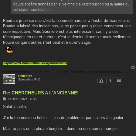
pouvaient être donnés par le Neimheid si la production ou la nature du
sol étaient semblables...
Pourtant je pense que c'est la bonne démarche, à l'instar de Saunière, si
Boudet a laissé des indications, je ne pense pas qu'elles concernent leur
cure respective. Mais Saunière est plus intéressant, car il y a des
témoignages en dur et surtout, c'est le dernier. Il semble avoir réellement
trouvé ce que d'autres n'ont peut être qu'envisagé.
https://www.facebook.com/VirgiledeBarsac/
Philemon
Spécialiste RLC
Re: CHERCHEURS A L'ANCIENNE!
M
15 sept. 2025, 11:49
e
s
Salut Jauclin,
s
a
g
J'ai lu ton nouveau fichier.... pas de problèmes particuliers à signaler.
e
Mais tu pars de la phrase bergère... donc ma question est simple :