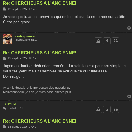
Re: CHERCHEURS A L'ANCIENNE!
M
12 sept. 2025, 17:48
e
s
Je vois que tu as les chevilles qui enflent et que tu es tombé sur la tête
s
C est pas grave
a
g
e
crétin premier
Spécialiste RLC
Re: CHERCHEURS A L'ANCIENNE!
M
12 sept. 2025, 18:12
e
s
Jugement hâtif et déduction erronée... La solution est pourtant simple et
s
sous tes yeux mais tu sembles ne voir que ce qui t'intéresse...
a
g
Dommage...
e
Avant je doutais et je me posais des questions.
Maintenant que je sais je m'en pose encore plus...
JAUCLIN
Spécialiste RLC
Re: CHERCHEURS A L'ANCIENNE!
M
13 sept. 2025, 07:45
e