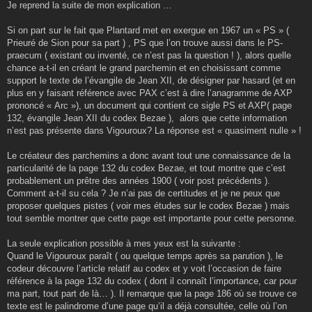
s
Je reprend la suite de mon explication …
s
a
g
Si on part sur le fait que Plantard met en exergue en 1967 un « PS » (
e
Prieuré de Sion pour sa part ) , PS que l’on trouve aussi dans le PS-
praecum ( existant ou inventé, ce n’est pas la question ! ), alors quelle
chance a-t-il en créant le grand parchemin et en choisissant comme
support le texte de l’évangile de Jean XII, de désigner par hasard (et en
plus en y faisant référence avec PAX c’est à dire l’anagramme de AXP
prononcé « Arc »), un document qui contient ce sigle PS et AXP( page
132, évangile Jean XII du codex Bezae ), alors que cette information
n’est pas présente dans Vigouroux? La réponse est « quasiment nulle » !
Le créateur des parchemins a donc avant tout une connaissance de la
particularité de la page 132 du codex Bezae, et tout montre que c’est
probablement un prêtre des années 1900 ( voir post précédents ).
Comment a-t-il su cela ? Je n’ai pas de certitudes et je ne peux que
proposer quelques pistes ( voir mes études sur le codex Bezae ) mais
tout semble montrer que cette page est importante pour cette personne.
La seule explication possible à mes yeux est la suivante :
Quand le Vigouroux paraît ( ou quelque temps après sa parution ), le
codeur découvre l’article relatif au codex et y voit l’occasion de faire
référence à la page 132 du codex ( dont il connaît l’importance, car pour
ma part, tout part de là… ). Il remarque que la page 186 où se trouve ce
texte est le palindrome d’une page qu’il a déjà consultée, celle où l’on