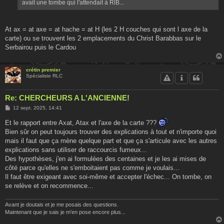
avait une tombe qui l'attendait à RlB...
At ax = at axe = at hache = at H (les 2 H couches qui sont l axe de la
carte) ou se trouvent les 2 emplacements du Christ Barabbas sur le
Serbairou puis le Cardou
crétin premier
Spécialiste RLC
Re: CHERCHEURS A L'ANCIENNE!
M
12 sept. 2025, 14:41
e
s
Et le rapport entre Axat, Atax et l'axe de la carte ???
s
Bien sûr on peut toujours trouver des explications à tout et n'importe quoi
a
g
mais il faut que ça mène quelque part et que ça s'articule avec les autres
e
explications sans utiliser de raccourcis fumeux...
Des hypothèses, j'en ai formulées des centaines et je les ai mises de
côté parce qu'elles ne s'emboitaient pas comme je voulais...
Il faut être exigeant avec soi-même et accepter l'échec... On tombe, on
se relève et on recommence...
Avant je doutais et je me posais des questions.
Maintenant que je sais je m'en pose encore plus...