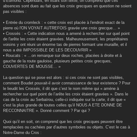
d’Edmond. Cependant, en lisant son texte, on comprend que ces
absences sont dues au fait que les croix grecques en question ne soient
pas visibles :
• Entrée du cromleck : « cette croix est placée à l'endroit exact de la
pierre où l'ON VOYAIT AUTREFOIS gravée une croix grecque… »
• Crossés : « Cette indication nous a amené à rechercher sur quel point
de l'arête les croix étaient gravées. Malheureusement, les propriétaires
voisins y ont réuni un énorme tas de pierres formant une muraille, et il
nous a été IMPOSSIBLE DE LES DECOUVRIR »
• Roucats : « …on remarque sur deux roches, placées à droite et à
gauche de la route gauloise, plusieurs petites croix grecques,
COUVERTES DE MOUSSE… »
La question qui se pose est alors : si ces croix ne sont pas visibles,
comment Boudet pouvait-il avoir connaissance de leur existence ? Pour
le lieudit les Crossés, il dit que c’est le nom même qui « amène à
rechercher sur quel point de l’arête les croix étaient gravées ». Dans le
cas de la croix au Serbaïrou, celle-ci indiquée sur la carte, il dit que «
c'est la plus grande de toutes celles qu’il NOUS A ETE DONNE DE
RECCONNAITRE ». Donné comment ? Par qui ?
Quoi qu’il en soit, on comprend que les croix grecques peuvent être
remplacées ou cachées par d’autres symboles ou objets. C’est le cas à
Notre-Dame du Cros :