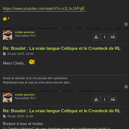
https://www.youtube.com/watch?v=z1LJxJAPglE
crétin premier
Spécialiste RLC
Re: Boudet : La vraie langue Celtique et le Cromleck de RL
M
24 juin 2025, 19:44
e
s
Merci Charly...
s
a
g
e
Avant je doutais et je me posais des questions.
Maintenant que je sais je m'en pose encore plus...
crétin premier
Spécialiste RLC
Re: Boudet : La vraie langue Celtique et le Cromleck de RL
M
08 juil. 2025, 11:28
e
s
Bonjour à tous et toutes...
s
La "petite chienne" de ces derniers jours m'a subitement incité à