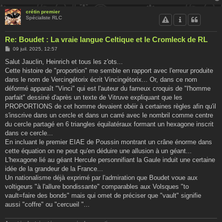
crétin premier
Spécialiste RLC
Re: Boudet : La vraie langue Celtique et le Cromleck de RL
M
09 juil. 2025, 12:57
e
s
Salut Jauclin, Heinrich et tous les z'ots...
s
Cette histoire de "proportion" me semble en rapport avec l'erreur produite
a
g
dans le nom de Vercingétorix écrit Vincingétorix... Or, dans ce nom
e
déformé apparaît "Vinci" qui est l'auteur du fameux croquis de "l'homme
parfait" dessiné d'après un texte de Vitruve expliquant que les
PROPORTIONS de cet homme devaient obéir à certaines règles afin qu'il
s'inscrive dans un cercle et dans un carré avec le nombril comme centre
du cercle partagé en 6 triangles équilatéraux formant un hexagone inscrit
dans ce cercle...
En incluant le premier EIAE de Poussin montrant un crâne énorme dans
cette équation on ne peut qu'en déduire une allusion à un géant...
L'hexagone lié au géant Hercule personnifiant la Gaule induit une certaine
idée de la grandeur de la France...
Un nationalisme déjà exprimé par l'admiration que Boudet voue aux
voltigeurs "à l'allure bondissante" comparables aux Volsques "to
vault=faire des bonds" mais qui omet de préciser que "vault" signifie
aussi "coffre" ou "cercueil "...