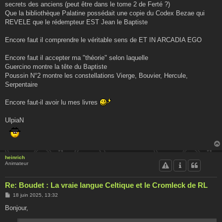
secrets des anciens (peut être dans le tome 2 de Ferté ?)
Que la bibliothèque Palatine possédait une copie du Codex Bezae qui
REVELE que le rédempteur EST Jean le Baptiste
Encore faut il comprendre le véritable sens de ET IN ARCADIA EGO
Encore faut il accepter ma "théorie" selon laquelle
Guercino montre la tête du Baptiste
Poussin N°2 montre les constellations Vierge, Bouvier, Hercule,
Serpentaire
Encore faut-il avoir lu mes livres
UlpiaN
heinrich
Animateur
Re: Boudet : La vraie langue Celtique et le Cromleck de RL
M
18 juin 2025, 13:32
e
s
Bonjour,
s
a