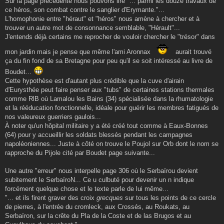
Sur la page précédente nous pouvons lire "... parmi les douze travaux de
ce héros, son combat contre le sanglier d'Erymante."...
L'homophonie entre "héraut" et "héros" nous amène à chercher et à
trouver un autre mot de consonnance semblable, "Hérault"...
J'entends déjà certains me reprocher de vouloir chercher le "trésor" dans
mon jardin mais je pense que même l'ami Aronnax
aurait trouvé
ça du fin fond de sa Bretagne pour peu qu'il se soit intéressé au livre de
Boudet...
Cette hypothèse est d'autant plus crédible que la cuve d'airain
d'Eurysthée peut faire penser aux "tubs" de certaines stations thermales
comme RlB où Lamalou les Bains (34) spécialisée dans la rhumatologie
et la rééducation fonctionnelle, idéale pour guérir les membres fatigués de
nos valeureux guerriers gaulois...
À noter qu'un hôpital militaire y a été créé tout comme à Eaux-Bonnes
(64) pour y accueillir les soldats blessés pendant les campagnes
napoléoniennes... Juste à côté on trouve le Poujol sur Orb dont le nom se
rapproche du Pijole cité par Boudet page suivante...
Une autre "erreur" nous interpelle page 306 où le Serbaïrou devient
subitement le SerbaïroN... Ce u culbuté pour devenir un n indique
forcément quelque chose et le texte parle de lui même...
"... et ils firent graver des croix
grecques
sur tous les points de ce cercle
de pierres, à l'entrée du cromleck, aux Crossés, au Roukats, au
Serbaïron, sur la crête du Pla de la Coste et de las Brugos et au