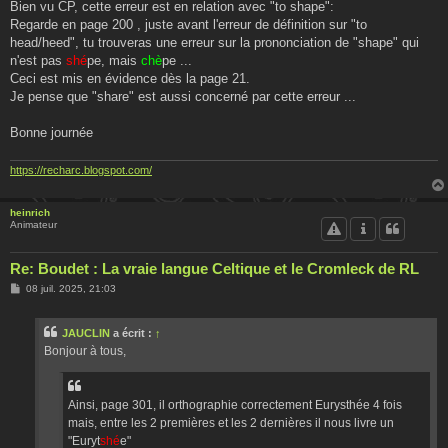
Bien vu CP, cette erreur est en relation avec "to shape":
Regarde en page 200 , juste avant l'erreur de définition sur "to
head/heed", tu trouveras une erreur sur la prononciation de "shape" qui
n'est pas
shé
pe, mais
chè
pe ...
Ceci est mis en évidence dès la page 21.
Je pense que "share" est aussi concerné par cette erreur ...
Bonne journée
https://recharc.blogspot.com/
heinrich
Animateur
Re: Boudet : La vraie langue Celtique et le Cromleck de RL
M
08 juil. 2025, 21:03
e
s
s
JAUCLIN
a écrit :
↑
a
g
Bonjour à tous,
e
Ainsi, page 301, il orthographie correctement Eurysthée 4 fois
mais, entre les 2 premières et les 2 dernières il nous livre un
"Euryt
shé
e"