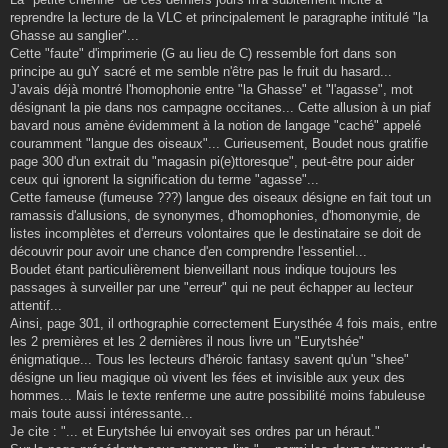
a
g
reprendre la lecture de la VLC et principalement le paragraphe intitulé "la
e
Ghasse au sanglier"...
Cette "faute" d'imprimerie (G au lieu de C) ressemble fort dans son
principe au guY sacré et me semble n'être pas le fruit du hasard...
J'avais déjà montré l'homophonie entre "la Ghasse" et "l'agasse", mot
désignant la pie dans nos campagne occitanes... Cette allusion à un piaf
bavard nous amène évidemment à la notion de langage "caché" appelé
couramment "langue des oiseaux"... Curieusement, Boudet nous gratifie
page 300 d'un extrait du "magasin pi(e)ttoresque", peut-être pour aider
ceux qui ignorent la signification du terme "agasse"...
Cette fameuse (fumeuse ???) langue des oiseaux désigne en fait tout un
ramassis d'allusions, de synonymes, d'homophonies, d'homonymie, de
listes incomplètes et d'erreurs volontaires que le destinataire se doit de
découvrir pour avoir une chance d'en comprendre l'essentiel...
Boudet étant particulièrement bienveillant nous indique toujours les
passages à surveiller par une "erreur" qui ne peut échapper au lecteur
attentif...
Ainsi, page 301, il orthographie correctement Eurysthée 4 fois mais, entre
les 2 premières et les 2 dernières il nous livre un "Eurytshée"
énigmatique... Tous les lecteurs d'héroic fantasy savent qu'un "shee"
désigne un lieu magique où vivent les fées et invisible aux yeux des
hommes... Mais le texte renferme une autre possibilité moins fabuleuse
mais toute aussi intéressante...
Je cite : "... et Eurytshée lui envoyait ses ordres par un héraut."