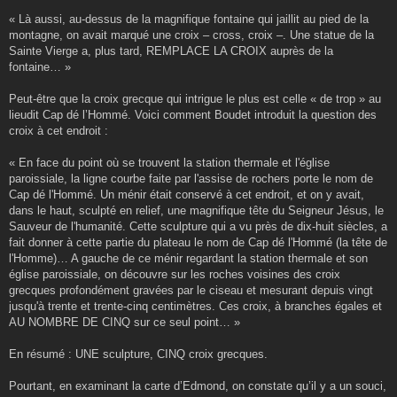
« Là aussi, au-dessus de la magnifique fontaine qui jaillit au pied de la
montagne, on avait marqué une croix – cross, croix –. Une statue de la
Sainte Vierge a, plus tard, REMPLACE LA CROIX auprès de la
fontaine… »
Peut-être que la croix grecque qui intrigue le plus est celle « de trop » au
lieudit Cap dé l’Hommé. Voici comment Boudet introduit la question des
croix à cet endroit :
« En face du point où se trouvent la station thermale et l'église
paroissiale, la ligne courbe faite par l'assise de rochers porte le nom de
Cap dé l'Hommé. Un ménir était conservé à cet endroit, et on y avait,
dans le haut, sculpté en relief, une magnifique tête du Seigneur Jésus, le
Sauveur de l'humanité. Cette sculpture qui a vu près de dix-huit siècles, a
fait donner à cette partie du plateau le nom de Cap dé l'Hommé (la tête de
l'Homme)… A gauche de ce ménir regardant la station thermale et son
église paroissiale, on découvre sur les roches voisines des croix
grecques profondément gravées par le ciseau et mesurant depuis vingt
jusqu'à trente et trente-cinq centimètres. Ces croix, à branches égales et
AU NOMBRE DE CINQ sur ce seul point… »
En résumé : UNE sculpture, CINQ croix grecques.
Pourtant, en examinant la carte d’Edmond, on constate qu’il y a un souci,