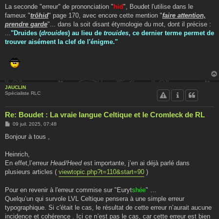
La seconde "erreur" de prononciation "
hid
", Boudet l'utilise dans le
fameux "
trôhid
" page 170, avec encore cette mention "
faire attention,
prendre garde
"... dans la soit disant étymologie du mot, dont il précise :
...
"Druides (
drouides
) au lieu de
trouides
, ce dernier terme permet de
trouver aisément la clef de l'énigme."
JAUCLIN
Spécialiste RLC
Re: Boudet : La vraie langue Celtique et le Cromleck de RL
M
09 juil. 2025, 07:48
e
s
Bonjour à tous ,
s
a
g
Heinrich,
e
En effet,l’erreur
Head/Heed
est importante, j’en ai déjà parlé dans
plusieurs articles (
viewtopic.php?t=110&start=90
)
Pour en revenir à l'erreur commise sur "Euryt
shée
" …
Quelqu’un qui survole LVL Celtique pensera à une simple erreur
typographique. Si c'était le cas, le résultat de cette erreur n’aurait aucune
incidence et cohérence . Ici ce n’est pas le cas, car cette erreur est bien