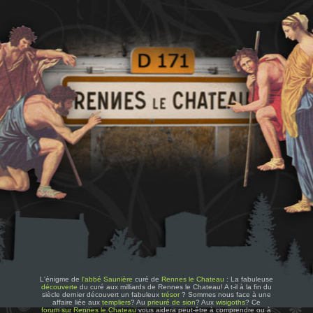
L'énigme de
l'abbé Saunière
curé de
Rennes le Chateau
: La fabuleuse
découverte
du curé aux milliards de Rennes le Chateau! A t-il à la fin du
siècle dernier découvert un fabuleux
trésor
? Sommes nous face à une
affaire liée aux
templiers
? Au
prieuré de sion
? Aux
wisigoths
? Ce
forum sur Rennes le Chateau
vous aidera peut-être à comprendre ou à