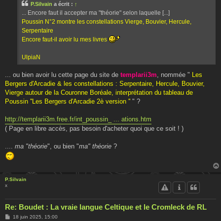
g
P.Silvain
a écrit :
↑
e
... Encore faut il accepter ma "théorie" selon laquelle [...]
Poussin N°2 montre les constellations Vierge, Bouvier, Hercule,
Serpentaire
Encore faut-il avoir lu mes livres
UlpiaN
... ou bien avoir lu cette page du site de
templarii3m
, nommée "
Les
Bergers d'Arcadie & les constellations : Serpentaire, Hercule, Bouvier,
Vierge autour de la Couronne Boréale, interprétation du tableau de
Poussin ''Les Bergers d'Arcadie 2è version ''
" ?
http://templarii3m.free.fr/int_poussin_ ... ations.htm
( Page en libre accès, pas besoin d'acheter quoi que ce soit ! )
....
ma "théorie
", ou bien "
ma" théorie
?
P.Silvain
x
Re: Boudet : La vraie langue Celtique et le Cromleck de RL
M
18 juin 2025, 15:00