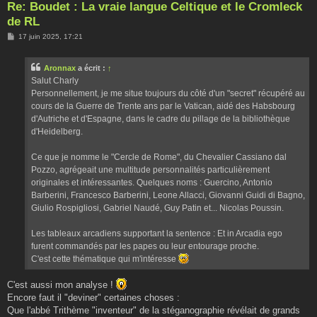
Re: Boudet : La vraie langue Celtique et le Cromleck
de RL
M
17 juin 2025, 17:21
e
s
s
Aronnax
a écrit :
↑
a
g
Salut Charly
e
Personnellement, je me situe toujours du côté d'un "secret" récupéré au
cours de la Guerre de Trente ans par le Vatican, aidé des Habsbourg
d'Autriche et d'Espagne, dans le cadre du pillage de la bibliothèque
d'Heidelberg.
Ce que je nomme le "Cercle de Rome", du Chevalier Cassiano dal
Pozzo, agrégeait une multitude personnalités particulièrement
originales et intéressantes. Quelques noms : Guercino, Antonio
Barberini, Francesco Barberini, Leone Allacci, Giovanni Guidi di Bagno,
Giulio Rospigliosi, Gabriel Naudé, Guy Patin et... Nicolas Poussin.
Les tableaux arcadiens supportant la sentence : Et in Arcadia ego
furent commandés par les papes ou leur entourage proche.
C'est cette thématique qui m'intéresse
C'est aussi mon analyse !
Encore faut il "deviner" certaines choses :
Que l'abbé Trithème "inventeur" de la stéganographie révélait de grands