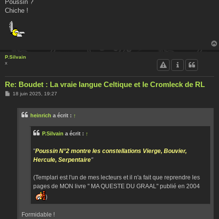
Poussin ?
Chiche !
P.Silvain
x
Re: Boudet : La vraie langue Celtique et le Cromleck de RL
M
18 juin 2025, 19:27
e
s
s
heinrich
a écrit :
↑
a
g
e
P.Silvain
a écrit :
↑
"
Poussin N°2 montre les constellations Vierge, Bouvier,
Hercule, Serpentaire
"
(Templari est l'un de mes lecteurs et il n'a fait que reprendre les
pages de MON livre " MA QUESTE DU GRAAL" publié en 2004
)
Formidable !