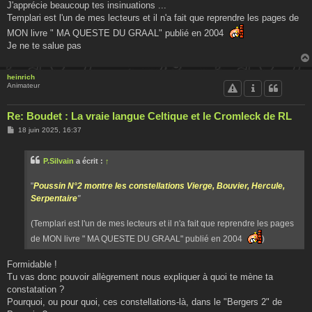
J'apprécie beaucoup tes insinuations ...
Templari est l'un de mes lecteurs et il n'a fait que reprendre les pages de
MON livre " MA QUESTE DU GRAAL" publié en 2004
Je ne te salue pas
heinrich
Animateur
Re: Boudet : La vraie langue Celtique et le Cromleck de RL
M
18 juin 2025, 16:37
e
s
s
P.Silvain
a écrit :
↑
a
g
e
"
Poussin N°2 montre les constellations Vierge, Bouvier, Hercule,
Serpentaire
"
(Templari est l'un de mes lecteurs et il n'a fait que reprendre les pages
de MON livre " MA QUESTE DU GRAAL" publié en 2004
)
Formidable !
Tu vas donc pouvoir allègrement nous expliquer à quoi te mène ta
constatation ?
Pourquoi, ou pour quoi, ces constellations-là, dans le "Bergers 2" de