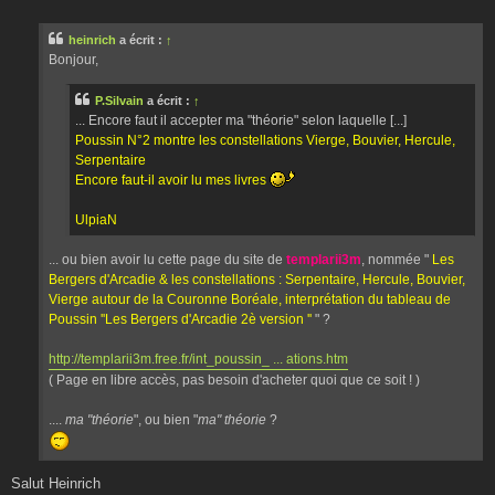
e
s
s
heinrich
a écrit :
↑
a
g
Bonjour,
e
P.Silvain
a écrit :
↑
... Encore faut il accepter ma "théorie" selon laquelle [...]
Poussin N°2 montre les constellations Vierge, Bouvier, Hercule,
Serpentaire
Encore faut-il avoir lu mes livres
UlpiaN
... ou bien avoir lu cette page du site de
templarii3m
, nommée "
Les
Bergers d'Arcadie & les constellations : Serpentaire, Hercule, Bouvier,
Vierge autour de la Couronne Boréale, interprétation du tableau de
Poussin ''Les Bergers d'Arcadie 2è version ''
" ?
http://templarii3m.free.fr/int_poussin_ ... ations.htm
( Page en libre accès, pas besoin d'acheter quoi que ce soit ! )
....
ma "théorie
", ou bien "
ma" théorie
?
Salut Heinrich