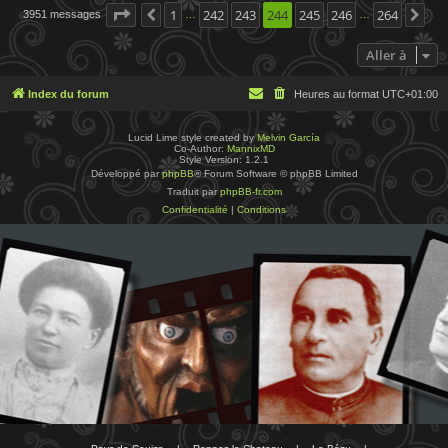
Page
244
1
sur
242
264
243
244
245
246
264
3951 messages
Précédente
Sui
…
…
Aller à
Index du forum
Heures au format
UTC+01:00
Lucid Lime style created by
Melvin García
Co-Author:
MannixMD
Style Version: 1.2.1
Développé par
phpBB
® Forum Software © phpBB Limited
Traduit par
phpBB-fr.com
Confidentialité
|
Conditions