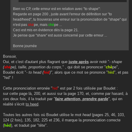
Bien vu CP, cette erreur est en relation avec "to shape":
Regarde en page 200 , juste avant l'erreur de définition sur "to
head/heed", tu trouveras une erreur sur la prononciation de "shape" qui
n'est pas
shé
pe, mais
chè
pe ...
Ceci est mis en évidence dès la page 21.
Je pense que "share" est aussi concerné par cette erreur ...
Bonne journée
Bonsoir,
Oui, et c'est d'autant plus flagrant que
juste après
avoir noté "
- shape
(
shé
pe), taille, proportion du corps,
" , qui doit se prononcer "
chè
pe",
Boudet écrit "
- to head (
hid
)"
, alors que ce mot se prononce "
hèd
", et pas
"hid" !
Cette prononciation erronée "
hid
" est par 2 fois utilisée par Boudet :
sur cette page là, 200, et aussi sur la page 170, et, comme par hasard, à
ces deux fois, il la traduit par
"
faire attention, prendre garde
"
, qui en
réalité s'écrit
to heed
.
Toutes les autres fois où Boudet utilise le mot
head
(pages 25, 46, 103,
124 (2 fois), 135, 182, 225 et 236, il marque la prononciation correcte
(
hèd
), et traduit par "tête".