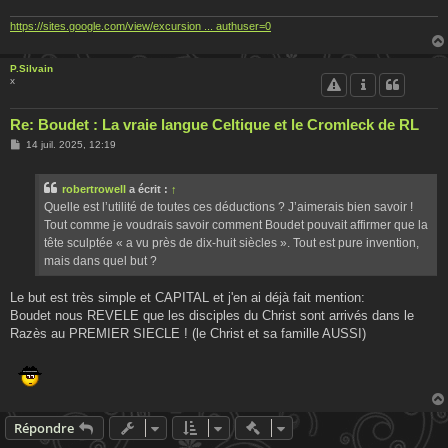
https://sites.google.com/view/excursion ... authuser=0
P.Silvain
x
Re: Boudet : La vraie langue Celtique et le Cromleck de RL
M
14 juil. 2025, 12:19
e
s
s
robertrowell
a écrit :
↑
a
g
Quelle est l’utilité de toutes ces déductions ? J’aimerais bien savoir !
e
Tout comme je voudrais savoir comment Boudet pouvait affirmer que la
tête sculptée « a vu près de dix-huit siècles ». Tout est pure invention,
mais dans quel but ?
Le but est très simple et CAPITAL et j'en ai déjà fait mention:
Boudet nous REVELE que les disciples du Christ sont arrivés dans le
Razès au PREMIER SIECLE ! (le Christ et sa famille AUSSI)
Actions rapides de modératio
Répondre