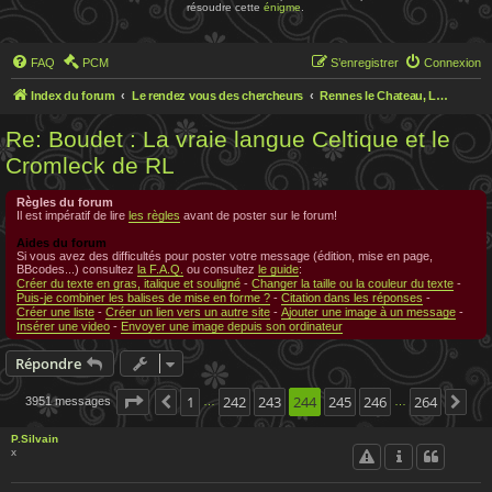
résoudre cette
énigme
.
FAQ
PCM
S’enregistrer
Connexion
Index du forum
Le rendez vous des chercheurs
Rennes le Chateau, Le rendez-vous des chercheurs
Re: Boudet : La vraie langue Celtique et le
Cromleck de RL
Règles du forum
Il est impératif de lire
les règles
avant de poster sur le forum!
Aides du forum
Si vous avez des difficultés pour poster votre message (édition, mise en page,
BBcodes...) consultez
la F.A.Q.
ou consultez
le guide
:
Créer du texte en gras, italique et souligné
-
Changer la taille ou la couleur du texte
-
Puis-je combiner les balises de mise en forme ?
-
Citation dans les réponses
-
Créer une liste
-
Créer un lien vers un autre site
-
Ajouter une image à un message
-
Insérer une video
-
Envoyer une image depuis son ordinateur
Répondre
Page
244
1
sur
242
264
243
244
245
246
264
3951 messages
Précédente
Sui
…
…
P.Silvain
x