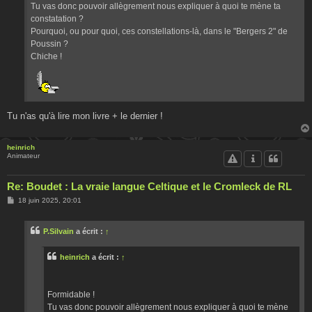
Tu vas donc pouvoir allègrement nous expliquer à quoi te mène ta
constatation ?
Pourquoi, ou pour quoi, ces constellations-là, dans le "Bergers 2" de
Poussin ?
Chiche !
Tu n'as qu'à lire mon livre + le dernier !
heinrich
Animateur
Re: Boudet : La vraie langue Celtique et le Cromleck de RL
M
18 juin 2025, 20:01
e
s
s
P.Silvain
a écrit :
↑
a
g
e
heinrich
a écrit :
↑
Formidable !
Tu vas donc pouvoir allègrement nous expliquer à quoi te mène