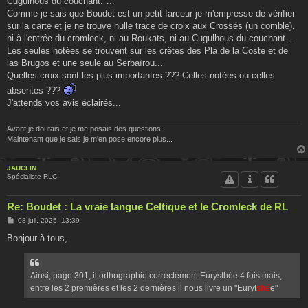
Cugulhous du couchant."...
Comme je sais que Boudet est un petit farceur je m'empresse de vérifier
sur la carte et je ne trouve nulle trace de croix aux Crossés (un comble),
ni à l'entrée du cromleck, ni au Roukats, ni au Cugulhous du couchant...
Les seules notées se trouvent sur les crêtes des Pla de la Coste et de
las Brugos et une seule au Serbaïrou...
Quelles croix sont les plus importantes ??? Celles notées ou celles
absentes ???
J'attends vos avis éclairés...
Avant je doutais et je me posais des questions.
Maintenant que je sais je m'en pose encore plus...
JAUCLIN
Spécialiste RLC
Re: Boudet : La vraie langue Celtique et le Cromleck de RL
M
08 juil. 2025, 13:39
e
s
Bonjour à tous,
s
a
g
e
Ainsi, page 301, il orthographie correctement Eurysthée 4 fois mais,
entre les 2 premières et les 2 dernières il nous livre un "Euryt
shé
e"