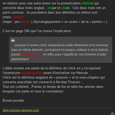
en relation avec une autre erreur sur la prononciation
shé/chè
qui
concerne deux mots anglais :
sha
pe
et
sha
re
. Ces deux mots ont un
point commun : ils possèdent dans leur définition un même mot :
share
:
portion
shape
: pro-
portion
( étymologiquement « en avant » de la « portion » )
C’est en page 296 que l’on trouve l’explication :
….puisque le terme
chick
, marquant la petite dimension d’un morceau
dans le même dialecte, correspond en langue celtique à chick (tckick)
poulet,
maigre portion
, en effet, pour l’appétit de ces hommes à taille
gigantesque.
L’abbé invente une partie de la définition de
chick
en y incorporant
l’expression
maigre portion
avant d’enchaîner sur Hercule.
Chick
est la définition anglaise de « poussin » et le sous-chapitre qui
concerne eurysthée est consacré à Nicolas Poussin …
Tout est cohérent...Prenez le temps de lire et relire les articles dans
lesquels j’en parle et vous le constaterez .
Bonne journée
https://recharc.blogspot.com/