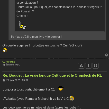
ta constatation ?
Pourquoi, ou pour quoi, ces constellations-là, dans le "Bergers 2"
de Poussin ?
Chiche !
Tu n'as qu'à lire mon livre + le dernier !
Oh quelle surprise ! Tu bottes en touche ? Qui l'eût cru ?
C. Alverda
Spécialiste RLC
Re: Boudet : La vraie langue Celtique et le Cromleck de RL
M
24 juin 2025, 13:59
e
s
s
Bonjour à tous, particulièrement à C1
a
g
e
L'Advaïta (avec Ramana Maharshi) vs la V L C
Les deux premières minutes et demi (après les pubs !) :