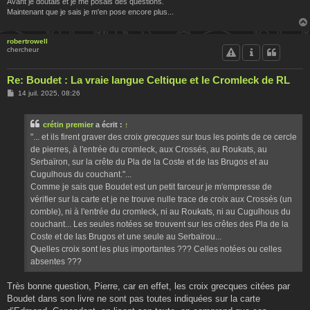
Avant je doutais et je me posais des questions.
Maintenant que je sais je m'en pose encore plus...
robertrowell
chercheur
Re: Boudet : La vraie langue Celtique et le Cromleck de RL
M
14 juil. 2025, 08:26
e
s
s
crétin premier
a écrit :
↑
a
g
"... et ils firent graver des croix
grecques
sur tous les points de ce cercle
e
de pierres, à l'entrée du cromleck, aux Crossés, au Roukats, au
Serbaïron, sur la crête du Pla de la Coste et de las Brugos et au
Cugulhous du couchant."...
Comme je sais que Boudet est un petit farceur je m'empresse de
vérifier sur la carte et je ne trouve nulle trace de croix aux Crossés (un
comble), ni à l'entrée du cromleck, ni au Roukats, ni au Cugulhous du
couchant... Les seules notées se trouvent sur les crêtes des Pla de la
Coste et de las Brugos et une seule au Serbaïrou...
Quelles croix sont les plus importantes ??? Celles notées ou celles
absentes ???
Très bonne question, Pierre, car en effet, les croix grecques citées par
Boudet dans son livre ne sont pas toutes indiquées sur la carte