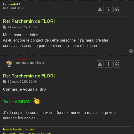
Leonardo77
Débutant RLC
Re: Parchemin de FLORI
M
14 mars 2025, 12:14
e
s
Merci pour ces infos.
s
As-tu encore le contact de cette personne ? j'aimerai prendre
a
g
connaissance de ce parchemin en meilleure résolution.
e
cardou
chercheur de trésors
Re: Parchemin de FLORI
M
15 mars 2025, 16:46
e
s
Comme je vous l'ai dit-
s
a
g
Tout est BIDON
-
e
J'ai la copie de son site web - Donnez moi votre mail ici et je vous
adresse les copies -
Ras le bol de creuser
http://www.renne-le-chateau.com