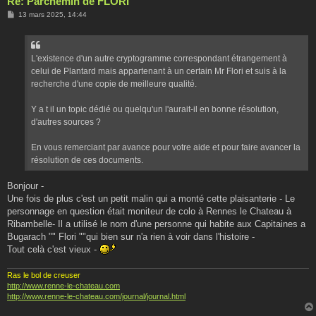
Re: Parchemin de FLORI
M
13 mars 2025, 14:44
e
s
s
a
g
L'existence d'un autre cryptogramme correspondant étrangement à
e
celui de Plantard mais appartenant à un certain Mr Flori et suis à la
recherche d'une copie de meilleure qualité.
Y a t il un topic dédié ou quelqu'un l'aurait-il en bonne résolution,
d'autres sources ?
En vous remerciant par avance pour votre aide et pour faire avancer la
résolution de ces documents.
Bonjour -
Une fois de plus c'est un petit malin qui a monté cette plaisanterie - Le
personnage en question était moniteur de colo à Rennes le Chateau à
Ribambelle- Il a utilisé le nom d'une personne qui habite aux Capitaines a
Bugarach "" Flori ""qui bien sur n'a rien à voir dans l'histoire -
Tout celà c'est vieux -
Ras le bol de creuser
http://www.renne-le-chateau.com
http://www.renne-le-chateau.com/journal/journal.html