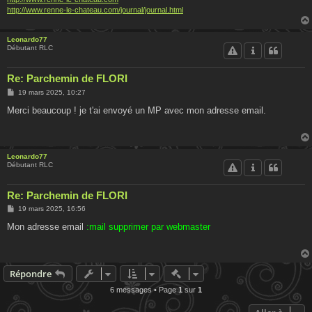
http://www.renne-le-chateau.com/journal/journal.html
Leonardo77
Débutant RLC
Re: Parchemin de FLORI
M
19 mars 2025, 10:27
e
s
Merci beaucoup ! je t'ai envoyé un MP avec mon adresse email.
s
a
g
e
Leonardo77
Débutant RLC
Re: Parchemin de FLORI
M
19 mars 2025, 16:56
e
s
Mon adresse email
:mail supprimer par webmaster
s
a
g
e
Actions rapides de modératio
Répondre
6 messages • Page
1
sur
1