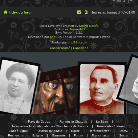
Aller à
Index du forum
Heures au format
UTC+01:00
Lucid Lime style created by
Melvin García
Co-Author:
MannixMD
Style Version: 1.2.1
Développé par
phpBB
® Forum Software © phpBB Limited
Traduit par
phpBB-fr.com
Confidentialité
|
Conditions
Pays de Couiza
|
Rennes le Chateau
|
Le Bézu
|
Association Internationale des Chercheurs de Trésors
|
Rennes-le-Château
|
L'abbé Bigou
|
Fauteuil du diable
|
Eglise
|
Référencement
|
DamZ
|
Recherche
|
Enigme
|
Sauniere
|
Forum
|
Franc-maçon
|
Secret
|