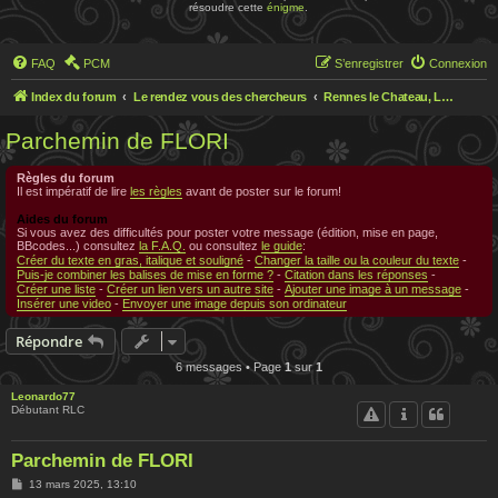
résoudre cette
énigme
.
FAQ
PCM
S’enregistrer
Connexion
Index du forum
Le rendez vous des chercheurs
Rennes le Chateau, Le rendez-vous des chercheurs
Parchemin de FLORI
Règles du forum
Il est impératif de lire
les règles
avant de poster sur le forum!
Aides du forum
Si vous avez des difficultés pour poster votre message (édition, mise en page,
BBcodes...) consultez
la F.A.Q.
ou consultez
le guide
:
Créer du texte en gras, italique et souligné
-
Changer la taille ou la couleur du texte
-
Puis-je combiner les balises de mise en forme ?
-
Citation dans les réponses
-
Créer une liste
-
Créer un lien vers un autre site
-
Ajouter une image à un message
-
Insérer une video
-
Envoyer une image depuis son ordinateur
Répondre
6 messages • Page
1
sur
1
Leonardo77
Débutant RLC
Parchemin de FLORI
M
13 mars 2025, 13:10
e