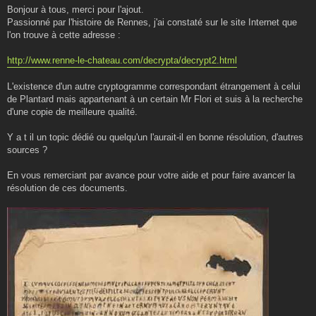
s
Bonjour à tous, merci pour l'ajout.
s
Passionné par l'histoire de Rennes, j'ai constaté sur le site Internet que
a
g
l'on trouve à cette adresse :
e
http://www.renne-le-chateau.com/decrypta/decrypt2.html
L'existence d'un autre cryptogramme correspondant étrangement à celui
de Plantard mais appartenant à un certain Mr Flori et suis à la recherche
d'une copie de meilleure qualité.
Y a t il un topic dédié ou quelqu'un l'aurait-il en bonne résolution, d'autres
sources ?
En vous remerciant par avance pour votre aide et pour faire avancer la
résolution de ces documents.