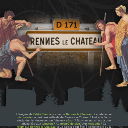
L'énigme de
l'abbé Saunière
curé de
Rennes le Chateau
: La fabuleuse
découverte
du curé aux milliards de Rennes le Chateau! A t-il à la fin du
siècle dernier découvert un fabuleux
trésor
? Sommes nous face à une
affaire liée aux
templiers
? Au
prieuré de sion
? Aux
wisigoths
? Ce
forum sur Rennes le Chateau
vous aidera peut-être à comprendre ou à