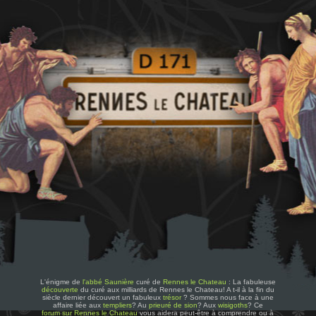
L'énigme de
l'abbé Saunière
curé de
Rennes le Chateau
: La fabuleuse
découverte
du curé aux milliards de Rennes le Chateau! A t-il à la fin du
siècle dernier découvert un fabuleux
trésor
? Sommes nous face à une
affaire liée aux
templiers
? Au
prieuré de sion
? Aux
wisigoths
? Ce
forum sur Rennes le Chateau
vous aidera peut-être à comprendre ou à