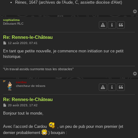
Rénes, 1647 (archives de l'Aude, C, assiette diocèse d'Alet)
sophialima
Débutant RLC
Re: Rennes-le-Château
M
12 août 2020, 07:41
e
s
En tant que petite nouvelle, je commence mon initiation sur ce petit
s
historique.
a
g
e
"Un travail assidu surmonte tous les obstacles"
cardou
chercheur de trésors
Re: Rennes-le-Château
M
20 août 2023, 17:42
e
s
Bonjour tout le monde,
s
a
g
Avec l’accord de Cardou
, un peu de pub pour mon premier (et
e
dernier probablement
) bouquin :