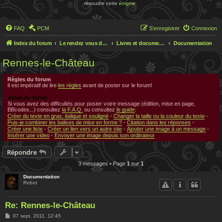
résoudre cette
énigme
.
FAQ
PCM
S’enregistrer
Connexion
Index du forum
Le rendez vous des chercheurs
Livres et documentations sur Rennes le Chateau
Documentation
Rennes-le-Château
Règles du forum
Il est impératif de lire
les règles
avant de poster sur le forum!
Aides du forum
Si vous avez des difficultés pour poster votre message (édition, mise en page,
BBcodes...) consultez
la F.A.Q.
ou consultez
le guide
:
Créer du texte en gras, italique et souligné
-
Changer la taille ou la couleur du texte
-
Puis-je combiner les balises de mise en forme ?
-
Citation dans les réponses
-
Créer une liste
-
Créer un lien vers un autre site
-
Ajouter une image à un message
-
Insérer une video
-
Envoyer une image depuis son ordinateur
Répondre
3 messages • Page
1
sur
1
Documentation
Robot
Re: Rennes-le-Château
M
07 sept. 2011, 12:45
e