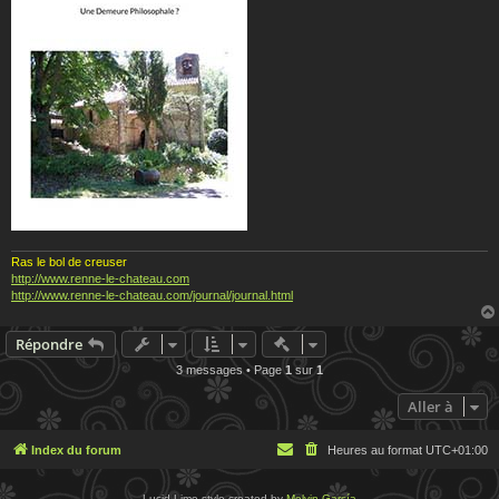
Ras le bol de creuser
http://www.renne-le-chateau.com
http://www.renne-le-chateau.com/journal/journal.html
Actions rapides de modératio
Répondre
3 messages • Page
1
sur
1
Aller à
Index du forum
Heures au format
UTC+01:00
Lucid Lime style created by
Melvin García