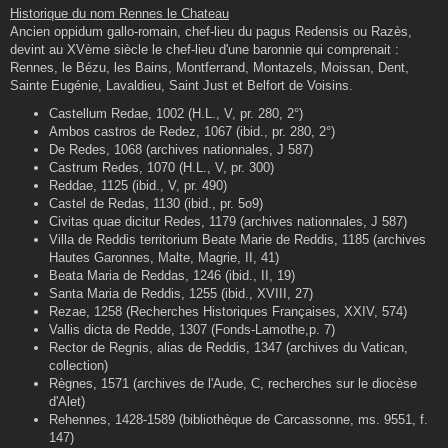
s
Historique du nom Rennes le Chateau
s
Ancien oppidum gallo-romain, chef-lieu du pagus Redensis ou Razès,
a
g
devint au XVème siècle le chef-lieu d'une baronnie qui comprenait :
e
Rennes, le Bézu, les Bains, Montferrand, Montazels, Moissan, Dent,
Sainte Eugénie, Lavaldieu, Saint Just et Belfort de Voisins.
Castellum Redae, 1002 (H.L., V, pr. 280, 2°)
Ambos castros de Redez, 1067 (ibid., pr. 280, 2°)
De Redes, 1068 (archives nationnales, J 587)
Castrum Redes, 1070 (H.L., V, pr. 300)
Reddae, 1125 (ibid., V, pr. 490)
Castel de Redas, 1130 (ibid., pr. 5o9)
Civitas quae dicitur Redes, 1179 (archives nationnales, J 587)
Villa de Reddis territorium Beate Marie de Reddis, 1185 (archives
Hautes Garonnes, Malte, Magrie, II, 41)
Beata Maria de Reddas, 1246 (ibid., II, 19)
Santa Maria de Reddis, 1255 (ibid., XVIII, 27)
Rezae, 1258 (Recherches Historiques Françaises, XXIV, 574)
Vallis dicta de Redde, 1307 (Fonds-Lamothe,p. 7)
Rector de Regnis, alias de Reddis, 1347 (archives du Vatican,
collection)
Règnes, 1571 (archives de l'Aude, C, recherches sur le diocèse
d'Alet)
Rehennes, 1428-1589 (bibliothèque de Carcassonne, ms. 9551, f.
147)