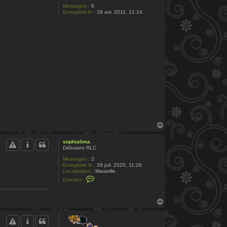
Messages :
6
Enregistré le :
28 avr. 2011, 21:14
H
a
u
sophialima
t
Débutant RLC
Messages :
2
Enregistré le :
28 juil. 2020, 11:26
Localisation :
Marseille
C
Contact :
o
n
t
H
a
c
a
t
u
e
t
r