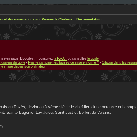
res et documentations sur Rennes le Chateau
Documentation
 mise en page, BBcodes...) consultez
la F.A.Q.
ou consultez
le guide
:
a couleur du texte
-
Puis-je combiner les balises de mise en forme ?
-
Citation dans les répon
e image depuis son ordinateur
sis ou Razès, devint au XVème siècle le chef-lieu d'une baronnie qui compre
t, Sainte Eugénie, Lavaldieu, Saint Just et Belfort de Voisins.
°)