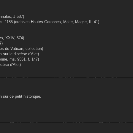
onnales, J 587)
is, 1185 (archives Hautes Garonnes, Malte, Magrie, II, 41)
es, XXIV, 574)
7)
es du Vatican, collection)
 sur le diocèse d'Alet)
nne, ms. 9551, f. 147)
ocèse d'Alet)
 sur ce petit historique.