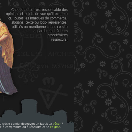
 du siècle dernier découvert un fabuleux
trésor
?
re à comprendre ou à résoudre cette
énigme
.