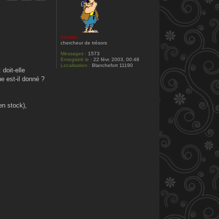
s
o
p
h
i
a
cardou
l
chercheur de trésors
i
m
Messages :
1573
a
Enregistré le :
22 févr. 2003, 00:48
Localisation :
Blanchefort 11190
 doit-elle
e est-il donné ?
en stock),