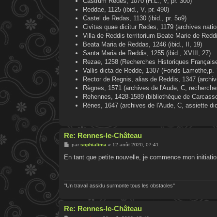
Castrum Redes, 1070 (H.L., V, pr. 300)
Reddae, 1125 (ibid., V, pr. 490)
Castel de Redas, 1130 (ibid., pr. 5o9)
Civitas quae dicitur Redes, 1179 (archives nati
Villa de Reddis territorium Beate Marie de Redd
Beata Maria de Reddas, 1246 (ibid., II, 19)
Santa Maria de Reddis, 1255 (ibid., XVIII, 27)
Rezae, 1258 (Recherches Historiques Français
Vallis dicta de Redde, 1307 (Fonds-Lamothe,p. 
Rector de Regnis, alias de Reddis, 1347 (archiv
Règnes, 1571 (archives de l'Aude, C, recherches
Rehennes, 1428-1589 (bibliothèque de Carcasso
Rénes, 1647 (archives de l'Aude, C, assiette di
Re: Rennes-le-Château
M
par
sophialima
»
12 août 2020, 07:41
e
s
En tant que petite nouvelle, je commence mon initiation
s
a
g
e
"Un travail assidu surmonte tous les obstacles"
Re: Rennes-le-Château