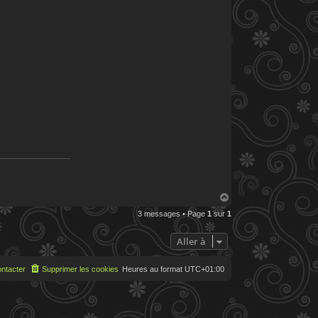
H
a
3 messages • Page
1
sur
1
u
t
Aller à
ntacter
Supprimer les cookies
Heures au format
UTC+01:00