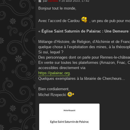
M
par
cardou
»
20 août 2023, 17:42
e
s
Bonjour tout le monde,
s
a
g
Avec l’accord de Cardou
, un peu de pub pour mo
e
«
Église Saint Saturnin de Palairac : Une Demeure
Mélange d’Histoire, de Religion, d’Alchimie et de Franc-
quelque chose à l’exploitation des mines, à la théos
Si oui, lequel ?
Des personnages dont on parle pour Rennes-le-château 
En vente sur toutes les plateformes (Amazon, Fnac, C
accessibles directement via
https://palairac.org
.
Quelques exemplaires à la librairie de Chercheurs...
Bien cordialement,
Michel Rzepecki