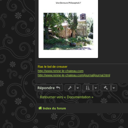
Ras le bol de creuser
http://www.renne-le-chateau.com
http://www.renne-le-chateau.com/journal/journal.html
Actions ra
Répondre
Retourner vers « Documentation »
Index du forum