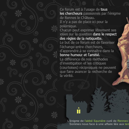
L'énigme de
l'abbé Saunière
curé de
Rennes 
Sommes nous face à une affaire liée aux
tem