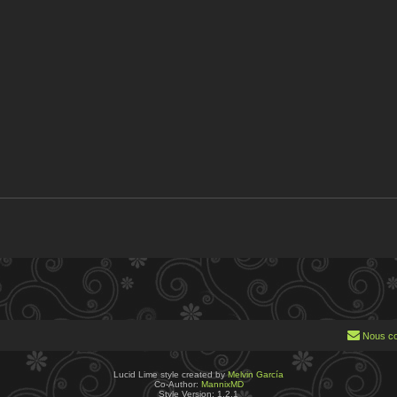
pides de modération
Nous co
Lucid Lime style created by
Melvin García
Co-Author:
MannixMD
Style Version: 1.2.1