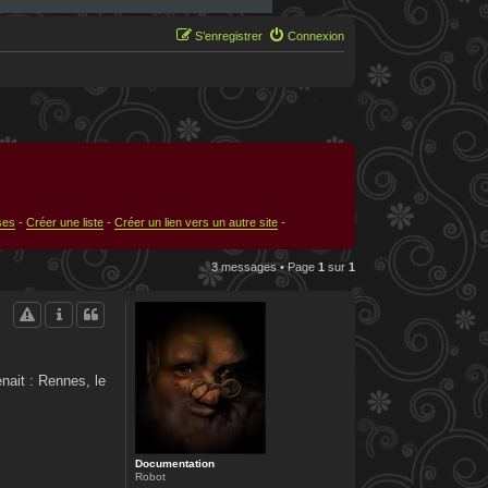
S’enregistrer
Connexion
ses
-
Créer une liste
-
Créer un lien vers un autre site
-
3 messages • Page
1
sur
1
nait : Rennes, le
Documentation
Robot