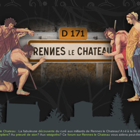
le Chateau
: La fabuleuse
découverte
du curé aux milliards de Rennes le Chateau! A t-il à la fin
pliers
? Au
prieuré de sion
? Aux
wisigoths
? Ce
forum sur Rennes le Chateau
vous aidera peut-êt