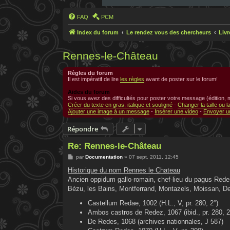
FAQ
PCM
Index du forum
Le rendez vous des chercheurs
Liv
Rennes-le-Château
Règles du forum
Il est impératif de lire
les règles
avant de poster sur le forum!
Aides du forum
Si vous avez des difficultés pour poster votre message (édition,
Créer du texte en gras, italique et souligné
-
Changer la taille ou l
Ajouter une image à un message
-
Insérer une video
-
Envoyer un
Répondre
Re: Rennes-le-Château
M
par
Documentation
»
07 sept. 2011, 12:45
e
s
Historique du nom Rennes le Chateau
s
Ancien oppidum gallo-romain, chef-lieu du pagus Reden
a
g
Bézu, les Bains, Montferrand, Montazels, Moissan, Den
e
Castellum Redae, 1002 (H.L., V, pr. 280, 2°)
Ambos castros de Redez, 1067 (ibid., pr. 280, 2
De Redes, 1068 (archives nationnales, J 587)