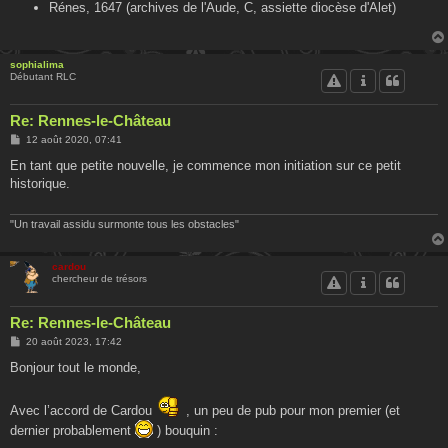
Rénes, 1647 (archives de l'Aude, C, assiette diocèse d'Alet)
sophialima
Débutant RLC
Re: Rennes-le-Château
M
12 août 2020, 07:41
e
s
En tant que petite nouvelle, je commence mon initiation sur ce petit
s
historique.
a
g
e
"Un travail assidu surmonte tous les obstacles"
cardou
chercheur de trésors
Re: Rennes-le-Château
M
20 août 2023, 17:42
e
s
Bonjour tout le monde,
s
a
g
Avec l’accord de Cardou
, un peu de pub pour mon premier (et
e
dernier probablement
) bouquin :