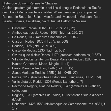
s
Historique du nom Rennes le Chateau
s
Ancien oppidum gallo-romain, chef-lieu du pagus Redensis ou Razès,
a
g
devint au XVème siècle le chef-lieu d'une baronnie qui comprenait :
e
Rennes, le Bézu, les Bains, Montferrand, Montazels, Moissan, Dent,
Sainte Eugénie, Lavaldieu, Saint Just et Belfort de Voisins.
Castellum Redae, 1002 (H.L., V, pr. 280, 2°)
Ambos castros de Redez, 1067 (ibid., pr. 280, 2°)
De Redes, 1068 (archives nationnales, J 587)
Castrum Redes, 1070 (H.L., V, pr. 300)
Reddae, 1125 (ibid., V, pr. 490)
Castel de Redas, 1130 (ibid., pr. 5o9)
Civitas quae dicitur Redes, 1179 (archives nationnales, J 587)
Villa de Reddis territorium Beate Marie de Reddis, 1185 (archives
Hautes Garonnes, Malte, Magrie, II, 41)
Beata Maria de Reddas, 1246 (ibid., II, 19)
Santa Maria de Reddis, 1255 (ibid., XVIII, 27)
Rezae, 1258 (Recherches Historiques Françaises, XXIV, 574)
Vallis dicta de Redde, 1307 (Fonds-Lamothe,p. 7)
Rector de Regnis, alias de Reddis, 1347 (archives du Vatican,
collection)
Règnes, 1571 (archives de l'Aude, C, recherches sur le diocèse
d'Alet)
Rehennes, 1428-1589 (bibliothèque de Carcassonne, ms. 9551, f.
147)