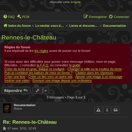
résoudre cette
énigme
.
FAQ
PCM
S’enregistrer
Connexion
Index du forum
Le rendez vous des chercheurs
Livres et documentations sur Rennes le Chateau
Documentation
Rennes-le-Château
Règles du forum
Il est impératif de lire
les règles
avant de poster sur le forum!
Aides du forum
Si vous avez des difficultés pour poster votre message (édition, mise en page,
BBcodes...) consultez
la F.A.Q.
ou consultez
le guide
:
Créer du texte en gras, italique et souligné
-
Changer la taille ou la couleur du texte
-
Puis-je combiner les balises de mise en forme ?
-
Citation dans les réponses
-
Créer une liste
-
Créer un lien vers un autre site
-
Ajouter une image à un message
-
Insérer une video
-
Envoyer une image depuis son ordinateur
Répondre
3 messages • Page
1
sur
1
Documentation
Robot
Re: Rennes-le-Château
M
07 sept. 2011, 12:45
e