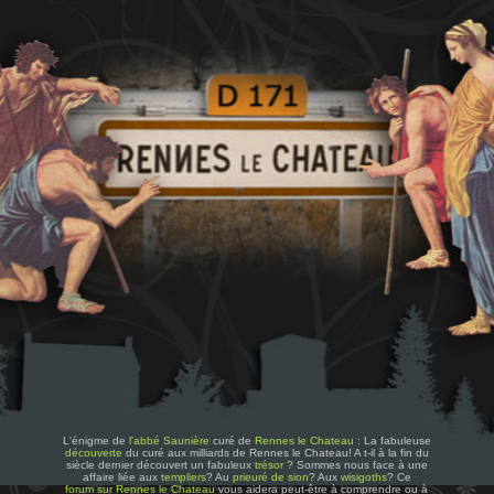
L'énigme de
l'abbé Saunière
curé de
Rennes le Chateau
: La fabuleuse
découverte
du curé aux milliards de Rennes le Chateau! A t-il à la fin du
siècle dernier découvert un fabuleux
trésor
? Sommes nous face à une
affaire liée aux
templiers
? Au
prieuré de sion
? Aux
wisigoths
? Ce
forum sur Rennes le Chateau
vous aidera peut-être à comprendre ou à