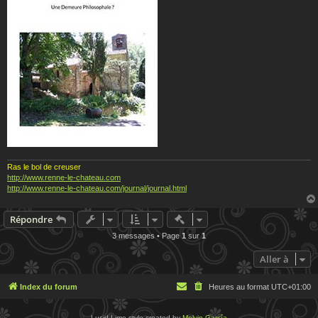
Ras le bol de creuser
http://www.renne-le-chateau.com
http://www.renne-le-chateau.com/journal/journal.html
Actions rapides de modératio
Répondre
3 messages • Page
1
sur
1
Aller à
Index du forum
Heures au format
UTC+01:00
Lucid Lime style created by
Melvin García