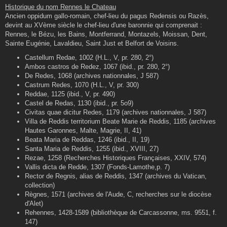
s
Historique du nom Rennes le Chateau
s
Ancien oppidum gallo-romain, chef-lieu du pagus Redensis ou Razès,
a
g
devint au XVème siècle le chef-lieu d'une baronnie qui comprenait :
e
Rennes, le Bézu, les Bains, Montferrand, Montazels, Moissan, Dent,
Sainte Eugénie, Lavaldieu, Saint Just et Belfort de Voisins.
Castellum Redae, 1002 (H.L., V, pr. 280, 2°)
Ambos castros de Redez, 1067 (ibid., pr. 280, 2°)
De Redes, 1068 (archives nationnales, J 587)
Castrum Redes, 1070 (H.L., V, pr. 300)
Reddae, 1125 (ibid., V, pr. 490)
Castel de Redas, 1130 (ibid., pr. 5o9)
Civitas quae dicitur Redes, 1179 (archives nationnales, J 587)
Villa de Reddis territorium Beate Marie de Reddis, 1185 (archives
Hautes Garonnes, Malte, Magrie, II, 41)
Beata Maria de Reddas, 1246 (ibid., II, 19)
Santa Maria de Reddis, 1255 (ibid., XVIII, 27)
Rezae, 1258 (Recherches Historiques Françaises, XXIV, 574)
Vallis dicta de Redde, 1307 (Fonds-Lamothe,p. 7)
Rector de Regnis, alias de Reddis, 1347 (archives du Vatican,
collection)
Règnes, 1571 (archives de l'Aude, C, recherches sur le diocèse
d'Alet)
Rehennes, 1428-1589 (bibliothèque de Carcassonne, ms. 9551, f.
147)