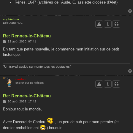
Rénes, 1647 (archives de l'Aude, C, assiette diocèse d'Alet)
sophialima
Débutant RLC
Re: Rennes-le-Château
M
12 août 2020, 07:41
e
s
En tant que petite nouvelle, je commence mon initiation sur ce petit
s
historique.
a
g
e
"Un travail assidu surmonte tous les obstacles"
cardou
chercheur de trésors
Re: Rennes-le-Château
M
20 août 2023, 17:42
e
s
Bonjour tout le monde,
s
a
g
Avec l’accord de Cardou
, un peu de pub pour mon premier (et
e
dernier probablement
) bouquin :