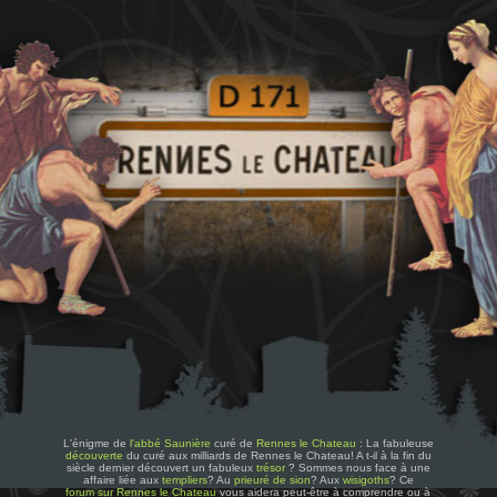
L'énigme de
l'abbé Saunière
curé de
Rennes le Chateau
: La fabuleuse
découverte
du curé aux milliards de Rennes le Chateau! A t-il à la fin du
siècle dernier découvert un fabuleux
trésor
? Sommes nous face à une
affaire liée aux
templiers
? Au
prieuré de sion
? Aux
wisigoths
? Ce
forum sur Rennes le Chateau
vous aidera peut-être à comprendre ou à