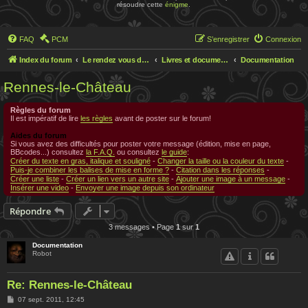
résoudre cette
énigme
.
FAQ
PCM
S’enregistrer
Connexion
Index du forum
Le rendez vous des chercheurs
Livres et documentations sur Rennes le Chateau
Documentation
Rennes-le-Château
Règles du forum
Il est impératif de lire
les règles
avant de poster sur le forum!
Aides du forum
Si vous avez des difficultés pour poster votre message (édition, mise en page,
BBcodes...) consultez
la F.A.Q.
ou consultez
le guide
:
Créer du texte en gras, italique et souligné
-
Changer la taille ou la couleur du texte
-
Puis-je combiner les balises de mise en forme ?
-
Citation dans les réponses
-
Créer une liste
-
Créer un lien vers un autre site
-
Ajouter une image à un message
-
Insérer une video
-
Envoyer une image depuis son ordinateur
Répondre
3 messages • Page
1
sur
1
Documentation
Robot
Re: Rennes-le-Château
M
07 sept. 2011, 12:45
e