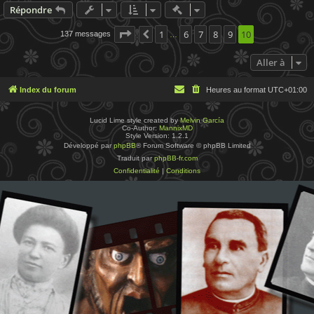
Actions rapides de modératio
Répondre
Page
10
1
sur
10
6
7
8
9
10
137 messages
Précédente
…
Aller à
Index du forum
Heures au format
UTC+01:00
Lucid Lime style created by
Melvin García
Co-Author:
MannixMD
Style Version: 1.2.1
Développé par
phpBB
® Forum Software © phpBB Limited
Traduit par
phpBB-fr.com
Confidentialité
|
Conditions