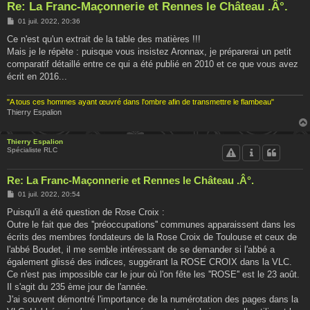
Re: La Franc-Maçonnerie et Rennes le Château .Â°.
M
01 juil. 2022, 20:36
e
s
Ce n'est qu'un extrait de la table des matières !!!
s
Mais je le répète : puisque vous insistez Aronnax, je préparerai un petit
a
g
comparatif détaillé entre ce qui a été publié en 2010 et ce que vous avez
e
écrit en 2016...
"A tous ces hommes ayant œuvré dans l'ombre afin de transmettre le flambeau"
Thierry Espalion
Thierry Espalion
Spécialiste RLC
Re: La Franc-Maçonnerie et Rennes le Château .Â°.
M
01 juil. 2022, 20:54
e
s
Puisqu'il a été question de Rose Croix :
s
Outre le fait que des ''préoccupations'' communes apparaissent dans les
a
g
écrits des membres fondateurs de la Rose Croix de Toulouse et ceux de
e
l'abbé Boudet, il me semble intéressant de se demander si l'abbé a
également glissé des indices, suggérant la ROSE CROIX dans la VLC.
Ce n'est pas impossible car le jour où l'on fête les ''ROSE'' est le 23 août.
Il s'agit du 235 ème jour de l'année.
J'ai souvent démontré l'importance de la numérotation des pages dans la