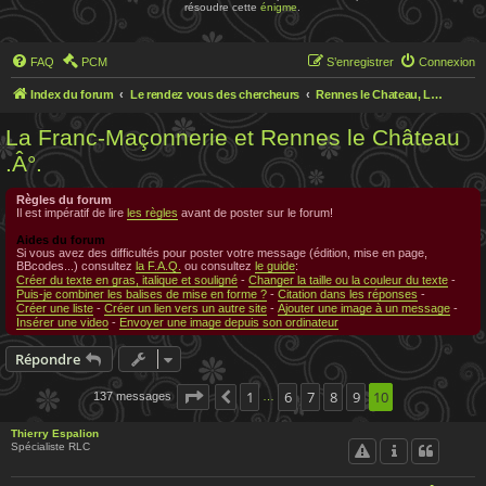
résoudre cette
énigme
.
FAQ
PCM
S’enregistrer
Connexion
Index du forum
Le rendez vous des chercheurs
Rennes le Chateau, Le rendez-vous des chercheurs
La Franc-Maçonnerie et Rennes le Château
.Â°.
Règles du forum
Il est impératif de lire
les règles
avant de poster sur le forum!
Aides du forum
Si vous avez des difficultés pour poster votre message (édition, mise en page,
BBcodes...) consultez
la F.A.Q.
ou consultez
le guide
:
Créer du texte en gras, italique et souligné
-
Changer la taille ou la couleur du texte
-
Puis-je combiner les balises de mise en forme ?
-
Citation dans les réponses
-
Créer une liste
-
Créer un lien vers un autre site
-
Ajouter une image à un message
-
Insérer une video
-
Envoyer une image depuis son ordinateur
Répondre
Page
10
1
sur
10
6
7
8
9
10
137 messages
Précédente
…
Thierry Espalion
Spécialiste RLC