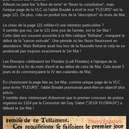
Ailleurs on peut lire ''à fleur de terre'' et ''fleurir la constitution'', mais
l'unique page de la VLC où l'abbé Boudet a écrit le mot ''FLEURS'' est la
page 121. De plus, cela se produit lors de la ''description'' du mois de Mai.
Le choix de la page 121 reflète-t'il une intention particulière ?
Il semble que oui, car le 121 ème jour de l'année, est le 1er Mai !
Cette date est souvent associée à la fête celtique ''Beltaine'', marquant le
début de la ''saison estivale''. Une période où les fleurs fleurissent en
abondance. Mais Beltaine avait lieu lors de la Nouvelle lune et cela ne se
produisait pas toujours exactement le 1er Mai !
Les Romains célébraient les Florales (Ludi Florales) à l'époque de la
floraison à la fin du mois d'avril et au début de celui de Mai. Cela durait 5
jours et ils commençaient le IV des calandes de Mai.
En choisissant la page liée au 1er Mai, comme unique page de la VLC
pour écrire ''FLEURS'', l'abbé Boudet poursuivait peut-être un objectif plus
précis :
Il semble donc intéressant d'observer que le premier concours de poésie
organisé en 1324 par le Consistori del Gay Saber (''JEUX FLORAUX'') a
débuté le 1er Mai !