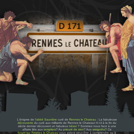
L'énigme de
l'abbé Saunière
curé de
Rennes le Chateau
: La fabuleuse
découverte
du curé aux milliards de Rennes le Chateau! A t-il à la fin du
siècle dernier découvert un fabuleux
trésor
? Sommes nous face à une
affaire liée aux
templiers
? Au
prieuré de sion
? Aux
wisigoths
? Ce
forum sur Rennes le Chateau
vous aidera peut-être à comprendre ou à