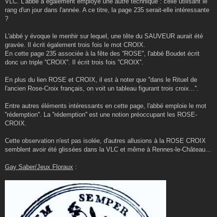
VLC. L'abbé a également employé une autre technique : celle utilisant le
rang d'un jour dans l'année. A ce titre, la page 235 serait-elle intéressante
?
L'abbé y évoque le menhir sur lequel, une tête du SAUVEUR aurait été
gravée. Il écrit également trois fois le mot CROIX.
En cette page 235 associée à la fête des ''ROSE'', l'abbé Boudet écrit
donc un triple ''CROIX''. Il écrit trois fois ''CROIX''.
En plus du lien ROSE et CROIX, il est à noter que ''dans le Rituel de
l'ancien Rose-Croix français, on voit un tableau figurant trois croix...''.
Entre autres éléments intéressants en cette page, l'abbé emploie le mot
''rédemption''. La ''rédemption'' est une notion préoccupant les ROSE-
CROIX.
Cette observation n'est pas isolée, d'autres allusions à la ROSE CROIX
semblent avoir été glissées dans la VLC et même à Rennes-le-Château...
Gay Saber/Jeux Floraux
: