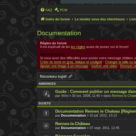
FAQ
PCM
Index du forum
Le rendez vous des chercheurs
Liv
Documentation
Règles du forum
Il est impératif de lire
les règles
avant de poster sur le forum!
Aides du forum
Si vous avez des difficultés pour poster votre message (édition,
Créer du texte en gras, italique et souligné
-
Changer la taille ou l
Ajouter une image à un message
-
Insérer une video
-
Envoyer un
Nouveau sujet
ANNONCES
Guide : Comment publier un message dans
par
®i©o
»
30 oct. 2008, 11:45
» dans
Rennes le Chate
SUJETS
Documentation Rennes le Chateau [Règlem
par
Documentation
»
15 juil. 2012, 13:13
Rennes-le-Château
par
Documentation
»
07 sept. 2011, 12:45