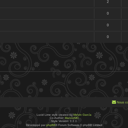
2
0
0
0
Nous co
Lucid Lime style created by
Melvin García
Co-Author:
MannixMD
Style Version: 1.2.1
Développé par
phpBB
® Forum Software © phpBB Limited