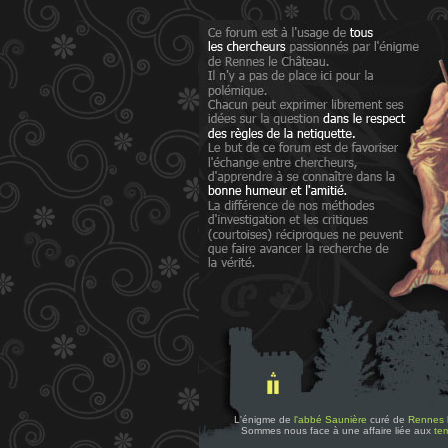
L'énigme de
l'abbé Saunière
curé de
Rennes 
Sommes nous face à une affaire liée aux
tem