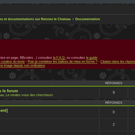
res et documentations sur Rennes le Chateau
Documentation
 mise en page, BBcodes...) consultez
la F.A.Q.
ou consultez
le guide
:
a couleur du texte
-
Puis-je combiner les balises de mise en forme ?
-
Citation dans les répon
e image depuis son ordinateur
RÉPONSES
 le forum
9
au, Le rendez-vous des chercheurs
RÉPONSES
ent]
0
2