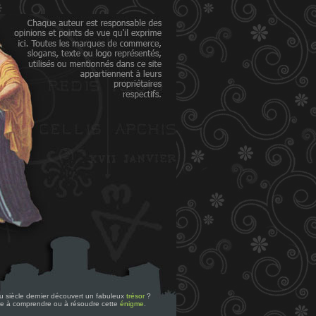
 du siècle dernier découvert un fabuleux
trésor
?
re à comprendre ou à résoudre cette
énigme
.