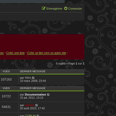
S’enregistrer
Connexion
ses
-
Créer une liste
-
Créer un lien vers un autre site
-
6 sujets • Page
1
sur
1
VUES
DERNIER MESSAGE
par
®i©o
107163
10 mars 2009, 23:44
VUES
DERNIER MESSAGE
par
Documentation
10722
15 juil. 2012, 13:13
par
cardou
54631
20 août 2023, 17:42
par
CORLIN