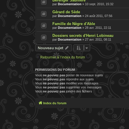
Bérenger Saunière
par
Documentation
»
10 sept. 2010, 15:32
Gérard de Sède
par
Documentation
»
24 août 2011, 07:56
Famille de Nègre d'Able
par
Documentation
»
28 avr. 2011, 22:11
Dossiers secrets d'Henri Lobineau
par
Documentation
»
27 avr. 2011, 08:11
Nouveau sujet
Retourner à l’index du forum
PERMISSIONS DU FORUM
Vous
ne pouvez pas
poster de nouveaux sujets
Vous
ne pouvez pas
répondre aux sujets
Vous
ne pouvez pas
modifier vos messages
Vous
ne pouvez pas
supprimer vos messages
Vous
ne pouvez pas
joindre des fichiers
Index du forum