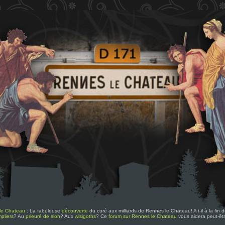
le Chateau
: La fabuleuse
découverte
du curé aux milliards de Rennes le Chateau! A t-il à la fin
pliers
? Au
prieuré de sion
? Aux
wisigoths
? Ce
forum sur Rennes le Chateau
vous aidera peut-êt