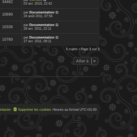
34462
03 avr. 2015, 22:42
par
Documentation
10690
24 août 2011, 07:56
par
Documentation
10336
28 avr. 2011, 22:11
par
Documentation
10760
27 avr. 2011, 08:11
6 sujets • Page
1
sur
1
Aller à
ntacter
Supprimer les cookies
Heures au format
UTC+01:00