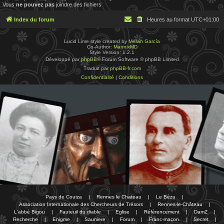
Vous
ne pouvez pas
joindre des fichiers
Index du forum
Heures au format
UTC+01:00
Lucid Lime style created by
Melvin García
Co-Author:
MannixMD
Style Version: 1.2.1
Développé par
phpBB
® Forum Software © phpBB Limited
Traduit par
phpBB-fr.com
Confidentialité
|
Conditions
Pays de Couiza
|
Rennes le Chateau
|
Le Bézu
|
Association Internationale des Chercheurs de Trésors
|
Rennes-le-Château
|
L'abbé Bigou
|
Fauteuil du diable
|
Eglise
|
Référencement
|
DamZ
|
Recherche
|
Enigme
|
Sauniere
|
Forum
|
Franc-maçon
|
Secret
|