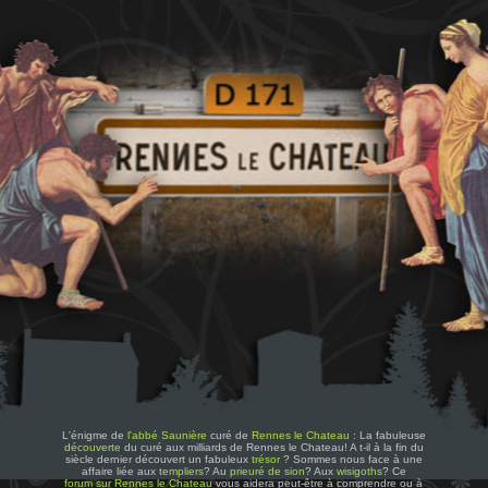
L'énigme de
l'abbé Saunière
curé de
Rennes le Chateau
: La fabuleuse
découverte
du curé aux milliards de Rennes le Chateau! A t-il à la fin du
siècle dernier découvert un fabuleux
trésor
? Sommes nous face à une
affaire liée aux
templiers
? Au
prieuré de sion
? Aux
wisigoths
? Ce
forum sur Rennes le Chateau
vous aidera peut-être à comprendre ou à