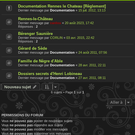
Documentation Rennes le Chateau [Règlement]
Dernier message par
Documentation
«
15 juil. 2012, 13:13
Rennes-le-Château
Dernier message par
cardou
«
20 août 2023, 17:42
Réponses :
2
Bérenger Saunière
Dernier message par
CORLIN
«
03 avr. 2015, 22:42
Réponses :
2
Gérard de Sède
Dernier message par
Documentation
«
24 août 2011, 07:56
Famille de Nègre d'Able
Dernier message par
Documentation
«
28 avr. 2011, 22:11
Dossiers secrets d'Henri Lobineau
Dernier message par
Documentation
«
27 avr. 2011, 08:11
Nouveau sujet
6 sujets • Page
1
sur
1
Aller à
PERMISSIONS DU FORUM
Vous
ne pouvez pas
poster de nouveaux sujets
Vous
ne pouvez pas
répondre aux sujets
Vous
ne pouvez pas
modifier vos messages
Vous
ne pouvez pas
supprimer vos messages