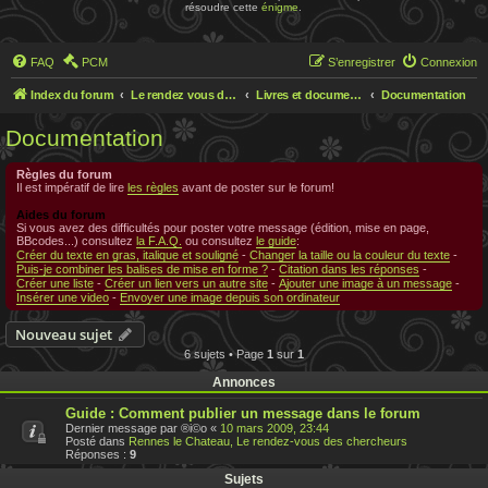
résoudre cette
énigme
.
FAQ
PCM
S’enregistrer
Connexion
Index du forum
Le rendez vous des chercheurs
Livres et documentations sur Rennes le Chateau
Documentation
Documentation
Règles du forum
Il est impératif de lire
les règles
avant de poster sur le forum!
Aides du forum
Si vous avez des difficultés pour poster votre message (édition, mise en page,
BBcodes...) consultez
la F.A.Q.
ou consultez
le guide
:
Créer du texte en gras, italique et souligné
-
Changer la taille ou la couleur du texte
-
Puis-je combiner les balises de mise en forme ?
-
Citation dans les réponses
-
Créer une liste
-
Créer un lien vers un autre site
-
Ajouter une image à un message
-
Insérer une video
-
Envoyer une image depuis son ordinateur
Nouveau sujet
6 sujets • Page
1
sur
1
Annonces
Guide : Comment publier un message dans le forum
Dernier message par
®i©o
«
10 mars 2009, 23:44
Posté dans
Rennes le Chateau, Le rendez-vous des chercheurs
Réponses :
9
Sujets