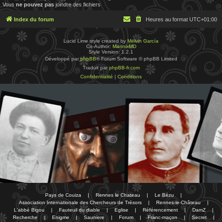
Vous
ne pouvez pas
joindre des fichiers
Index du forum
Heures au format
UTC+01:00
Lucid Lime style created by
Melvin García
Co-Author:
MannixMD
Style Version: 1.2.1
Développé par
phpBB
® Forum Software © phpBB Limited
Traduit par
phpBB-fr.com
Confidentialité
|
Conditions
Pays de Couiza
|
Rennes le Chateau
|
Le Bézu
|
Association Internationale des Chercheurs de Trésors
|
Rennes-le-Château
|
L'abbé Bigou
|
Fauteuil du diable
|
Eglise
|
Référencement
|
DamZ
|
Recherche
|
Enigme
|
Sauniere
|
Forum
|
Franc-maçon
|
Secret
|