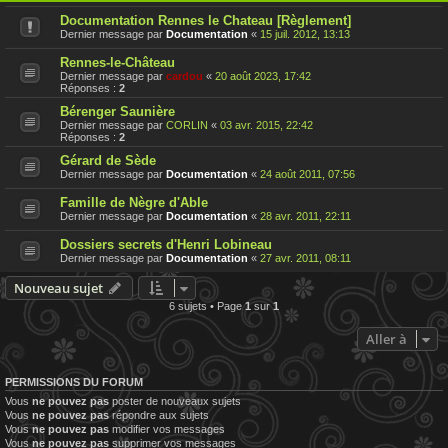
Documentation Rennes le Chateau [Règlement]
Dernier message par
Documentation
«
15 juil. 2012, 13:13
Rennes-le-Château
Dernier message par
cardou
«
20 août 2023, 17:42
Réponses :
2
Bérenger Saunière
Dernier message par
CORLIN
«
03 avr. 2015, 22:42
Réponses :
2
Gérard de Sède
Dernier message par
Documentation
«
24 août 2011, 07:56
Famille de Nègre d'Able
Dernier message par
Documentation
«
28 avr. 2011, 22:11
Dossiers secrets d'Henri Lobineau
Dernier message par
Documentation
«
27 avr. 2011, 08:11
Nouveau sujet
6 sujets • Page
1
sur
1
Aller à
PERMISSIONS DU FORUM
Vous
ne pouvez pas
poster de nouveaux sujets
Vous
ne pouvez pas
répondre aux sujets
Vous
ne pouvez pas
modifier vos messages
Vous
ne pouvez pas
supprimer vos messages