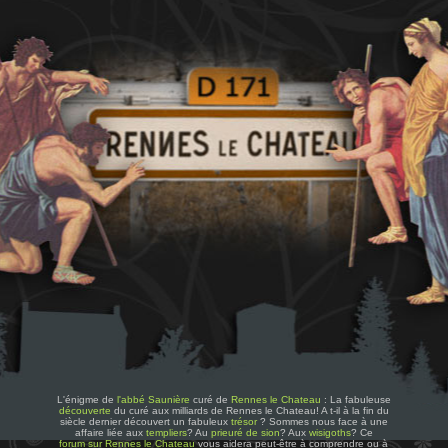
L'énigme de
l'abbé Saunière
curé de
Rennes le Chateau
: La fabuleuse
découverte
du curé aux milliards de Rennes le Chateau! A t-il à la fin du
siècle dernier découvert un fabuleux
trésor
? Sommes nous face à une
affaire liée aux
templiers
? Au
prieuré de sion
? Aux
wisigoths
? Ce
forum sur Rennes le Chateau
vous aidera peut-être à comprendre ou à