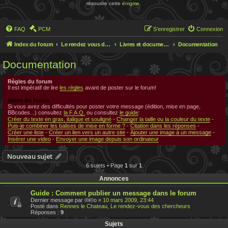
résoudre cette
énigme
.
FAQ
PCM
S’enregistrer
Connexion
Index du forum
Le rendez vous des chercheurs
Livres et documentations sur Rennes le Chateau
Documentation
Documentation
Règles du forum
Il est impératif de lire
les règles
avant de poster sur le forum!
Aides du forum
Si vous avez des difficultés pour poster votre message (édition, mise en page,
BBcodes...) consultez
la F.A.Q.
ou consultez
le guide
:
Créer du texte en gras, italique et souligné
-
Changer la taille ou la couleur du texte
-
Puis-je combiner les balises de mise en forme ?
-
Citation dans les réponses
-
Créer une liste
-
Créer un lien vers un autre site
-
Ajouter une image à un message
-
Insérer une video
-
Envoyer une image depuis son ordinateur
Nouveau sujet
6 sujets • Page
1
sur
1
Annonces
Guide : Comment publier un message dans le forum
Dernier message par
®i©o
«
10 mars 2009, 23:44
Posté dans
Rennes le Chateau, Le rendez-vous des chercheurs
Réponses :
9
Sujets