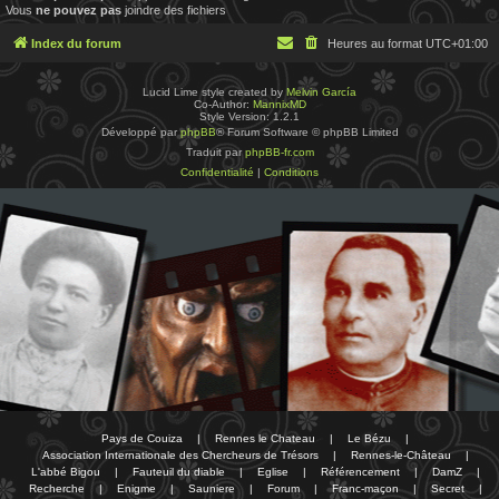
Vous
ne pouvez pas
joindre des fichiers
Index du forum
Heures au format
UTC+01:00
Lucid Lime style created by
Melvin García
Co-Author:
MannixMD
Style Version: 1.2.1
Développé par
phpBB
® Forum Software © phpBB Limited
Traduit par
phpBB-fr.com
Confidentialité
|
Conditions
Pays de Couiza
|
Rennes le Chateau
|
Le Bézu
|
Association Internationale des Chercheurs de Trésors
|
Rennes-le-Château
|
L'abbé Bigou
|
Fauteuil du diable
|
Eglise
|
Référencement
|
DamZ
|
Recherche
|
Enigme
|
Sauniere
|
Forum
|
Franc-maçon
|
Secret
|