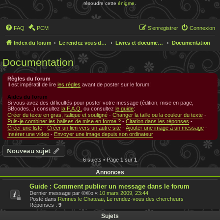
résoudre cette
énigme
.
FAQ
PCM
S’enregistrer
Connexion
Index du forum
Le rendez vous des chercheurs
Livres et documentations sur Rennes le Chateau
Documentation
Documentation
Règles du forum
Il est impératif de lire
les règles
avant de poster sur le forum!
Aides du forum
Si vous avez des difficultés pour poster votre message (édition, mise en page,
BBcodes...) consultez
la F.A.Q.
ou consultez
le guide
:
Créer du texte en gras, italique et souligné
-
Changer la taille ou la couleur du texte
-
Puis-je combiner les balises de mise en forme ?
-
Citation dans les réponses
-
Créer une liste
-
Créer un lien vers un autre site
-
Ajouter une image à un message
-
Insérer une video
-
Envoyer une image depuis son ordinateur
Nouveau sujet
6 sujets • Page
1
sur
1
Annonces
Guide : Comment publier un message dans le forum
Dernier message par
®i©o
«
10 mars 2009, 23:44
Posté dans
Rennes le Chateau, Le rendez-vous des chercheurs
Réponses :
9
Sujets