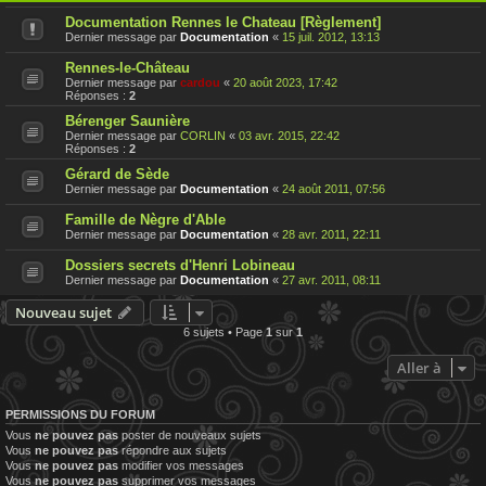
Documentation Rennes le Chateau [Règlement]
Dernier message par
Documentation
«
15 juil. 2012, 13:13
Rennes-le-Château
Dernier message par
cardou
«
20 août 2023, 17:42
Réponses :
2
Bérenger Saunière
Dernier message par
CORLIN
«
03 avr. 2015, 22:42
Réponses :
2
Gérard de Sède
Dernier message par
Documentation
«
24 août 2011, 07:56
Famille de Nègre d'Able
Dernier message par
Documentation
«
28 avr. 2011, 22:11
Dossiers secrets d'Henri Lobineau
Dernier message par
Documentation
«
27 avr. 2011, 08:11
Nouveau sujet
6 sujets • Page
1
sur
1
Aller à
PERMISSIONS DU FORUM
Vous
ne pouvez pas
poster de nouveaux sujets
Vous
ne pouvez pas
répondre aux sujets
Vous
ne pouvez pas
modifier vos messages
Vous
ne pouvez pas
supprimer vos messages