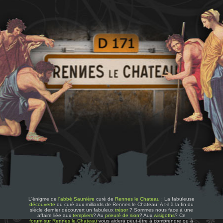
L'énigme de
l'abbé Saunière
curé de
Rennes le Chateau
: La fabuleuse
découverte
du curé aux milliards de Rennes le Chateau! A t-il à la fin du
siècle dernier découvert un fabuleux
trésor
? Sommes nous face à une
affaire liée aux
templiers
? Au
prieuré de sion
? Aux
wisigoths
? Ce
forum sur Rennes le Chateau
vous aidera peut-être à comprendre ou à