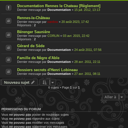
Documentation Rennes le Chateau [Règlement]
Dernier message par
Documentation
«
15 juil. 2012, 13:13
Rennes-le-Château
Dernier message par
cardou
«
20 août 2023, 17:42
Réponses :
2
Bérenger Saunière
Dernier message par
CORLIN
«
03 avr. 2015, 22:42
Réponses :
2
Gérard de Sède
Dernier message par
Documentation
«
24 août 2011, 07:56
Famille de Nègre d'Able
Dernier message par
Documentation
«
28 avr. 2011, 22:11
Dossiers secrets d'Henri Lobineau
Dernier message par
Documentation
«
27 avr. 2011, 08:11
Nouveau sujet
6 sujets • Page
1
sur
1
Aller à
PERMISSIONS DU FORUM
Vous
ne pouvez pas
poster de nouveaux sujets
Vous
ne pouvez pas
répondre aux sujets
Vous
ne pouvez pas
modifier vos messages
Vous
ne pouvez pas
supprimer vos messages