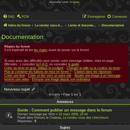
résoudre cette
énigme
.
FAQ
PCM
S’enregistrer
Connexion
Index du forum
Le rendez vous des chercheurs
Livres et documentations sur Rennes le Chateau
Documentation
Documentation
Règles du forum
Il est impératif de lire
les règles
avant de poster sur le forum!
Aides du forum
Si vous avez des difficultés pour poster votre message (édition, mise en page,
BBcodes...) consultez
la F.A.Q.
ou consultez
le guide
:
Créer du texte en gras, italique et souligné
-
Changer la taille ou la couleur du texte
-
Puis-je combiner les balises de mise en forme ?
-
Citation dans les réponses
-
Créer une liste
-
Créer un lien vers un autre site
-
Ajouter une image à un message
-
Insérer une video
-
Envoyer une image depuis son ordinateur
Nouveau sujet
6 sujets • Page
1
sur
1
Annonces
Guide : Comment publier un message dans le forum
Dernier message par
®i©o
«
10 mars 2009, 23:44
Posté dans
Rennes le Chateau, Le rendez-vous des chercheurs
Réponses :
9
Sujets