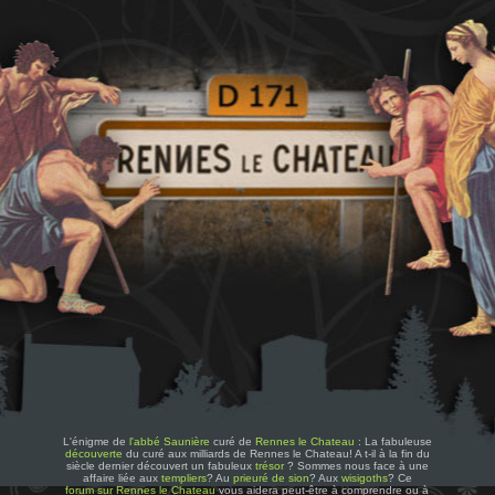
L'énigme de
l'abbé Saunière
curé de
Rennes le Chateau
: La fabuleuse
découverte
du curé aux milliards de Rennes le Chateau! A t-il à la fin du
siècle dernier découvert un fabuleux
trésor
? Sommes nous face à une
affaire liée aux
templiers
? Au
prieuré de sion
? Aux
wisigoths
? Ce
forum sur Rennes le Chateau
vous aidera peut-être à comprendre ou à