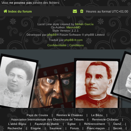
Vous
ne pouvez pas
joindre des fichiers
Index du forum
Heures au format
UTC+01:00
Lucid Lime style created by
Melvin García
Co-Author:
MannixMD
Style Version: 1.2.1
Développé par
phpBB
® Forum Software © phpBB Limited
Traduit par
phpBB-fr.com
Confidentialité
|
Conditions
Pays de Couiza
|
Rennes le Chateau
|
Le Bézu
|
Association Internationale des Chercheurs de Trésors
|
Rennes-le-Château
|
L'abbé Bigou
|
Fauteuil du diable
|
Eglise
|
Référencement
|
DamZ
|
Recherche
|
Enigme
|
Sauniere
|
Forum
|
Franc-maçon
|
Secret
|